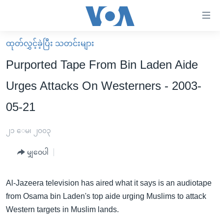
သုံး
ရ
လွယ်ကူ
ထုတ်လွှင့်ခဲ့ပြီး သတင်းများ
မူလစာမျက်နှာ
စေ
Purported Tape From Bin Laden Aide
မြန်မာ
သည့်
Urges Attacks On Westerners - 2003-
ကမ္ဘာ့သတင်းများ
Link
05-21
ဗွီဒီယို
နိုင်ငံတကာ
များ
သတင်းလွတ်လပ်ခွင့်
အမေရိကန်
ပင်မ
၂၁ ေမ၊ ၂၀၀၃
ရပ်ဝန်းတခု လမ်းတခု အလွန်
တရုတ်
အကြောင်းအရာ
မျှဝေပါ
သို့
အင်္ဂလိပ်စာလေ့လာမယ်
အစ္စရေး-ပါလက်စတိုင်း
ကျော်
အပတ်စဉ်ကဏ္ဍများ
အမေရိကန်သုံးအီဒီယံ
ကြည့်
Al-Jazeera television has aired what it says is an audiotape
ရေဒီယိုနှင့်ရုပ်သံ အချက်အလက်များ
မကြေးမုံရဲ့ အင်္ဂလိပ်စာ
ရေဒီယို
ရန်
from Osama bin Laden's top aide urging Muslims to attack
ပင်မ
Western targets in Muslim lands.
ရေဒီယို/တီဗွီအစီအစဉ်
ရုပ်ရှင်ထဲက အင်္ဂလိပ်စာ
တီဗွီ