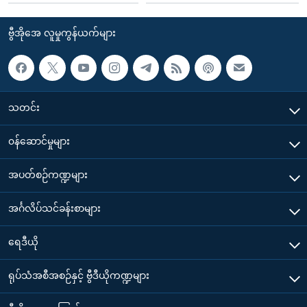
ဗွီအိုအေ လူမှုကွန်ယက်များ
သတင်း
၀န်ဆောင်မှုများ
အပတ်စဉ်ကဏ္ဍများ
အင်္ဂလိပ်သင်ခန်းစာများ
ရေဒီယို
ရုပ်သံအစီအစဉ်နှင့် ဗွီဒီယိုကဏ္ဍများ