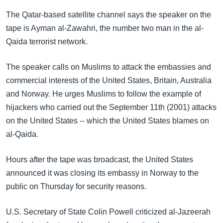
အ
သုတပဒေသာ အင်္ဂလိပ်စာ
The Qatar-based satellite channel says the speaker on the
ညွန်း
Learning English
tape is Ayman al-Zawahri, the number two man in the al-
စာမျက်နှာ
Qaida terrorist network.
သို့
ဗွီအိုအေ လူမှုကွန်ယက်များ
ကျော်
The speaker calls on Muslims to attack the embassies and
ကြည့်
commercial interests of the United States, Britain, Australia
ရန်
ဘာသာစကားများ
and Norway. He urges Muslims to follow the example of
ရှာဖွေ
hijackers who carried out the September 11th (2001) attacks
ရန်
on the United States -- which the United States blames on
နေရာ
al-Qaida.
သို့
ကျော်
Hours after the tape was broadcast, the United States
ရန်
announced it was closing its embassy in Norway to the
public on Thursday for security reasons.
U.S. Secretary of State Colin Powell criticized al-Jazeerah