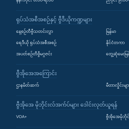
နံနက်ပိုင်း ၆း၀၀-ရး၀၀
ညပိုင်း ၉း၀
ရုပ်သံအစီအစဉ်နှင့် ဗွီဒီယိုကဏ္ဍများ
နေ့စဉ်တီဗွီသတင်းလွှာ
မြန်မာ
ရေဒီယို ရုပ်သံအစီအစဉ်
နိုင်ငံတကာ
အပတ်စဉ်တီဗွီမဂ္ဂဇင်း
တွေ့ဆုံမေးမြန
ဗွီအိုအေအကြောင်း
ဌာနမိတ်ဆက်
မီတာလှိုင်းမျာ
ဗွီအိုအေ မိုဘိုင်းလ်အက်ပ်များ ဒေါင်းလုတ်ယူရန်
Learning English
VOA+
ဗွီအိုအေမိုဘ
ဗွီအိုအေ လူမှုကွန်ယက်များ