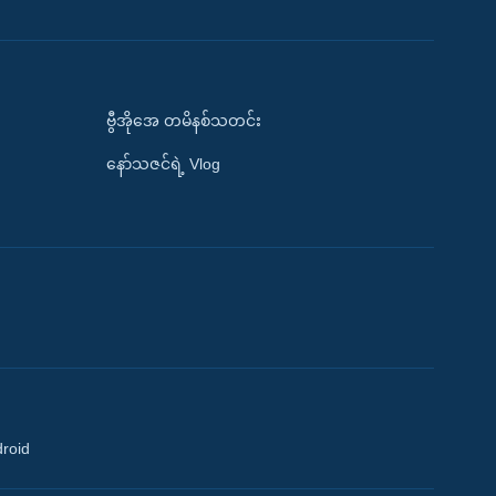
ဗွီအိုအေ တမိနစ်သတင်း
နော်သဇင်ရဲ့ Vlog
droid