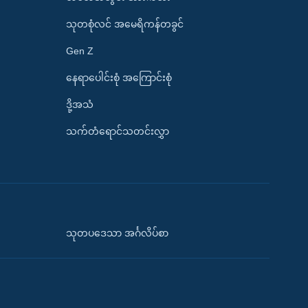
သုတစုံလင် အမေရိကန်တခွင်
Gen Z
နေရာပေါင်းစုံ အကြောင်းစုံ
ဒို့အသံ
သက်တံရောင်သတင်းလွှာ
သုတပဒေသာ အင်္ဂလိပ်စာ