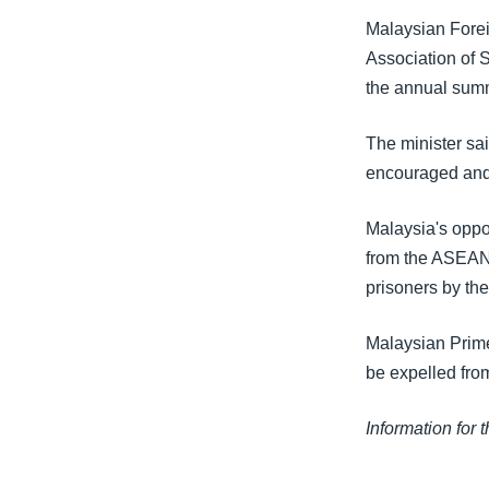
သုတပဒေသာ အင်္ဂလိပ်စာ
အ
Malaysian Forei
ညွန်း
Association of 
စာမျက်နှာ
the annual summ
သို့
ကျော်
The minister sai
ကြည့်
encouraged and 
ရန်
ရှာဖွေ
Malaysia's oppo
ရန်
from the ASEAN s
နေရာ
prisoners by the
သို့
ကျော်
Malaysian Prim
ရန်
be expelled fro
Information for 