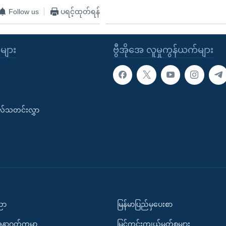
Follow us
ပရင့်ထုတ်ရန်
ုများ
ဗွီအိုအေ လူမှုကွန်ယက်များ
းလ်သတင်းလွှာ
ပညာ
မြန်မာပြည်မှပေးစာ
အနာဂတ်ကမ္ဘာ
မြင်ကွင်းကျယ်မှတ်စုများ