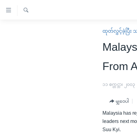
သုံး
ရ
ရှာဖွေ
လွယ်ကူ
မူလစာမျက်နှာ
ထုတ်လွှင့်ခဲ့ပြီ
ရ
စေ
မြန်မာ
လာ
Malays
သည့်
ဒ်
ကမ္ဘာ့သတင်းများ
Link
ဗွီဒီယို
နိုင်ငံတကာ
From A
များ
သတင်းလွတ်လပ်ခွင့်
အမေရိကန်
ပင်မ
ရပ်ဝန်းတခု လမ်းတခု အလွန်
တရုတ်
၁၁ စက္တင္ဘာ၊ ၂၀၀၃
အကြောင်းအရာ
အင်္ဂလိပ်စာလေ့လာမယ်
အစ္စရေး-ပါလက်စတိုင်း
သို့
မျှဝေပါ
အပတ်စဉ်ကဏ္ဍများ
အမေရိကန်သုံးအီဒီယံ
ကျော်
Malaysia has re
ကြည့်
ရေဒီယိုနှင့်ရုပ်သံ အချက်အလက်များ
မကြေးမုံရဲ့ အင်္ဂလိပ်စာ
ရေဒီယို
leaders next mo
ရန်
ရေဒီယို/တီဗွီအစီအစဉ်
ရုပ်ရှင်ထဲက အင်္ဂလိပ်စာ
တီဗွီ
Suu Kyi.
ပင်မ