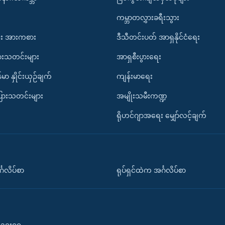
ကမ္ဘာတလွှားခရီးသွား
း အားကစား
ဒီသီတင်းပတ် အာရှနိုင်ငံရေး
ားသတင်းများ
အာရှစီးပွားရေး
်မာ နှိုင်းယှဉ်ချက်
ကျန်းမာရေး
ပြားသတင်းများ
အမျိုးသမီးကဏ္ဍ
ရိုဟင်ဂျာအရေး မျှော်လင့်ချက်
်္ဂလိပ်စာ
ရုပ်ရှင်ထဲက အင်္ဂလိပ်စာ