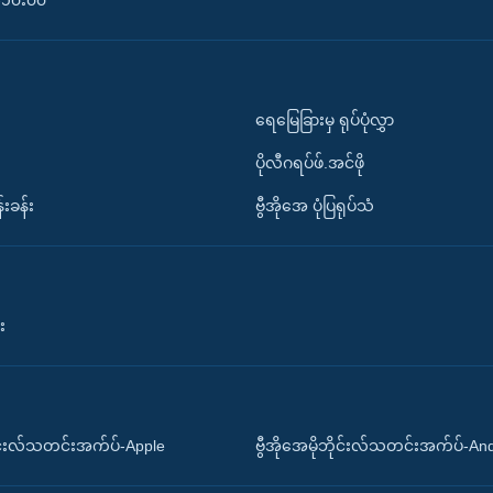
၀-၁၀း၀၀
ရေမြေခြားမှ ရုပ်ပုံလွှာ
ပိုလီဂရပ်ဖ်.အင်ဖို
်းခန်း
ဗွီအိုအေ ပုံပြရုပ်သံ
း
ိုင်းလ်သတင်းအက်ပ်-Apple
ဗွီအိုအေမိုဘိုင်းလ်သတင်းအက်ပ်-An