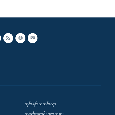
တိုင်းရင်းသတင်းလွှာ
တပတ်အတွင်း အားကစား