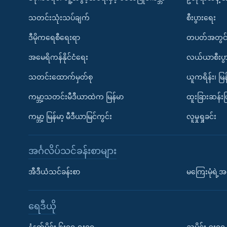
သတင်းသုံးသပ်ချက်
စီးပွားရေး
ဒီမိုကရေစီရေးရာ
တပတ်အတွင်
အမေရိကန်နိုင်ငံရေး
လယ်ယာစီးပွ
သတင်းထောက်မှတ်စု
ယူကရိန်း၊ မြန
ကမ္ဘာ့သတင်းမီဒီယာထဲက မြန်မာ
ထူးခြားဆန်း
ကမ္ဘာ့ မြန်မာ့ မီဒီယာမြင်ကွင်း
လူမှုရှုခင်း
အင်္ဂလိပ်သင်ခန်းစာများ
အီဒီယံသင်ခန်းစာ
မကြေးမုံရဲ့အင
ရေဒီယို