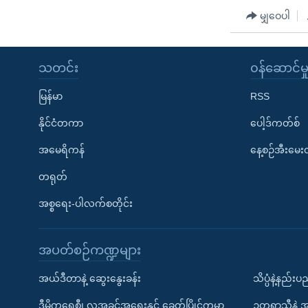
မျှဝေပါ
သတင်း
၀န်ဆောင်မှ
မြန်မာ
RSS
နိုင်ငံတကာ
ပေါ့ဒ်ကတ်စ်
အမေရိကန်
နေ့စဉ်အီးမေ
တရုတ်
အစ္စရေး-ပါလက်စတိုင်း
အပတ်စဉ်ကဏ္ဍများ
အယ်ဒီတာနဲ့ ဆွေးနွေးခန်း
သိပ္ပံနဲ့နည်း
ဒီမိုကရေစီ၊ လူ့အခွင့်အရေးနှင့် ခေတ်ပြိုင်ကမ္ဘာ
ဥတုရာသီနဲ့ 