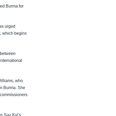
ked Burma for
has urged
t, which begins
h between
international
illiams, who
on Burma. She
n commissioners
n Suu Kyi's