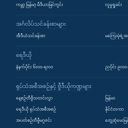
ကမ္ဘာ့ မြန်မာ့ မီဒီယာမြင်ကွင်း
လူမှုရှုခင်း
အင်္ဂလိပ်သင်ခန်းစာများ
အီဒီယံသင်ခန်းစာ
မကြေးမုံရဲ့အင
ရေဒီယို
နံနက်ပိုင်း ၆း၀၀-ရး၀၀
ညပိုင်း ၉း၀
ရုပ်သံအစီအစဉ်နှင့် ဗွီဒီယိုကဏ္ဍများ
နေ့စဉ်တီဗွီသတင်းလွှာ
မြန်မာ
ရေဒီယို ရုပ်သံအစီအစဉ်
နိုင်ငံတကာ
အပတ်စဉ်တီဗွီမဂ္ဂဇင်း
တွေ့ဆုံမေးမြန