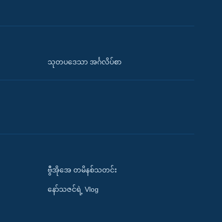
သုတပဒေသာ အင်္ဂလိပ်စာ
ဗွီအိုအေ တမိနစ်သတင်း
နော်သဇင်ရဲ့ Vlog