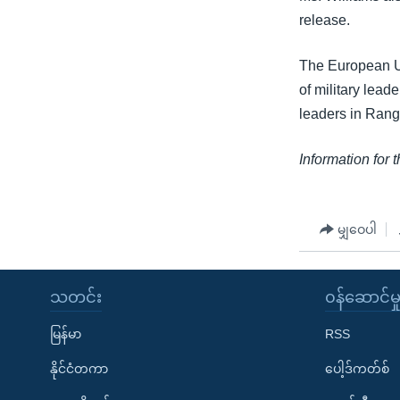
release.
The European Un
of military lea
leaders in Ran
Information for 
မျှဝေပါ
သတင်း
၀န်ဆောင်မှ
မြန်မာ
RSS
နိုင်ငံတကာ
ပေါ့ဒ်ကတ်စ်