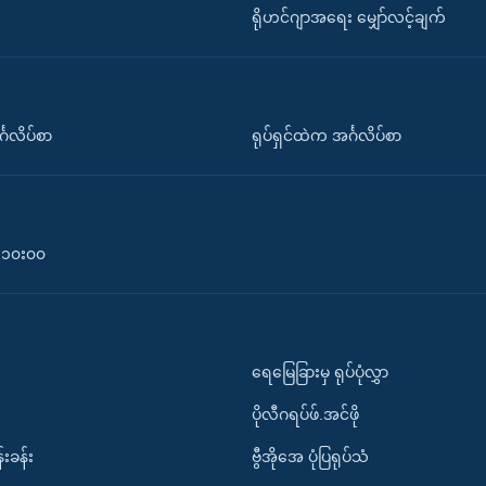
ရိုဟင်ဂျာအရေး မျှော်လင့်ချက်
်္ဂလိပ်စာ
ရုပ်ရှင်ထဲက အင်္ဂလိပ်စာ
၀-၁၀း၀၀
ရေမြေခြားမှ ရုပ်ပုံလွှာ
ပိုလီဂရပ်ဖ်.အင်ဖို
်းခန်း
ဗွီအိုအေ ပုံပြရုပ်သံ