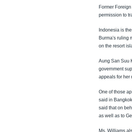
သုတပဒေသာ အင်္ဂလိပ်စာ
အ
Former Foreign 
ညွန်း
permission to tr
စာမျက်နှာ
သို့
Indonesia is the
ကျော်
Burma's ruling 
ကြည့်
on the resort is
ရန်
ရှာဖွေ
Aung San Suu Ky
ရန်
government suppo
နေရာ
appeals for her 
သို့
ကျော်
One of those a
ရန်
said in Bangko
said that on be
as well as to Ge
Ms. Williams al