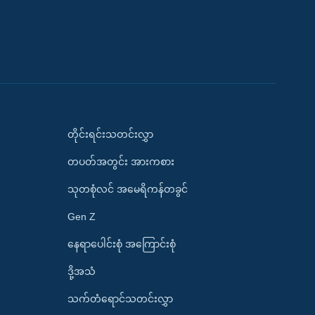
တိုင်းရင်းသတင်းလွှာ
တပတ်အတွင်း အားကစား
သုတစုံလင် အမေရိကန်တခွင်
Gen Z
နေရာပေါင်းစုံ အကြောင်းစုံ
ဒို့အသံ
သက်တံရောင်သတင်းလွှာ