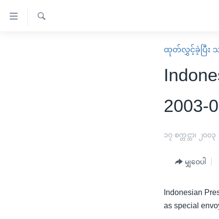
သုံး
ရ
ရှာဖွေ
လွယ်ကူ
မူလစာမျက်နှာ
ထုတ်လွှင့်ခဲ့ပြီ
ရ
စေ
မြန်မာ
လာ
Indone
သည့်
ဒ်
ကမ္ဘာ့သတင်းများ
Link
ဗွီဒီယို
နိုင်ငံတကာ
2003-0
များ
သတင်းလွတ်လပ်ခွင့်
အမေရိကန်
ပင်မ
ရပ်ဝန်းတခု လမ်းတခု အလွန်
တရုတ်
၁၇ စက္တင္ဘာ၊ ၂၀၀၃
အကြောင်းအရာ
အင်္ဂလိပ်စာလေ့လာမယ်
အစ္စရေး-ပါလက်စတိုင်း
သို့
မျှဝေပါ
အပတ်စဉ်ကဏ္ဍများ
အမေရိကန်သုံးအီဒီယံ
ကျော်
ကြည့်
ရေဒီယိုနှင့်ရုပ်သံ အချက်အလက်များ
မကြေးမုံရဲ့ အင်္ဂလိပ်စာ
ရေဒီယို
Indonesian Pres
ရန်
ရေဒီယို/တီဗွီအစီအစဉ်
ရုပ်ရှင်ထဲက အင်္ဂလိပ်စာ
တီဗွီ
as special envo
ပင်မ