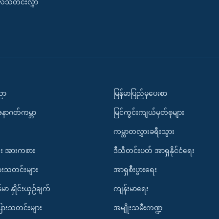
းလ်သတင်းလွှာ
ပညာ
မြန်မာပြည်မှပေးစာ
အနာဂတ်ကမ္ဘာ
မြင်ကွင်းကျယ်မှတ်စုများ
ကမ္ဘာတလွှားခရီးသွား
း အားကစား
ဒီသီတင်းပတ် အာရှနိုင်ငံရေး
ားသတင်းများ
အာရှစီးပွားရေး
်မာ နှိုင်းယှဉ်ချက်
ကျန်းမာရေး
ပြားသတင်းများ
အမျိုးသမီးကဏ္ဍ