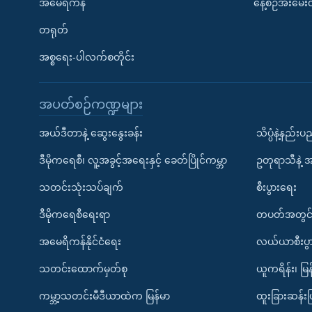
အမေရိကန်
နေ့စဉ်အီးမေ
တရုတ်
အစ္စရေး-ပါလက်စတိုင်း
အပတ်စဉ်ကဏ္ဍများ
အယ်ဒီတာနဲ့ ဆွေးနွေးခန်း
သိပ္ပံနဲ့နည်း
ဒီမိုကရေစီ၊ လူ့အခွင့်အရေးနှင့် ခေတ်ပြိုင်ကမ္ဘာ
ဥတုရာသီနဲ့ 
သတင်းသုံးသပ်ချက်
စီးပွားရေး
ဒီမိုကရေစီရေးရာ
တပတ်အတွင်
အမေရိကန်နိုင်ငံရေး
လယ်ယာစီးပွ
သတင်းထောက်မှတ်စု
ယူကရိန်း၊ မြန
ကမ္ဘာ့သတင်းမီဒီယာထဲက မြန်မာ
ထူးခြားဆန်း