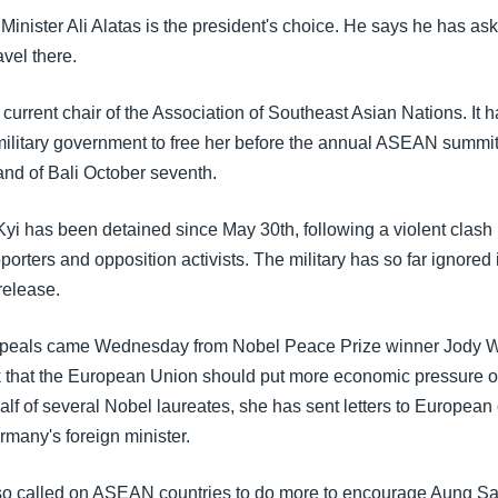
Minister Ali Alatas is the president's choice. He says he has as
avel there.
 current chair of the Association of Southeast Asian Nations. It 
military government to free her before the annual ASEAN summi
land of Bali October seventh.
i has been detained since May 30th, following a violent clas
rters and opposition activists. The military has so far ignored 
release.
ppeals came Wednesday from Nobel Peace Prize winner Jody W
k that the European Union should put more economic pressure 
half of several Nobel laureates, she has sent letters to Europea
rmany's foreign minister.
so called on ASEAN countries to do more to encourage Aung Sa