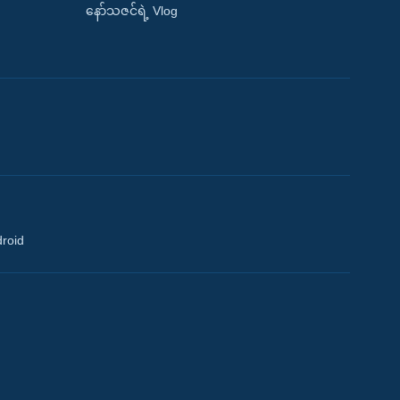
နော်သဇင်ရဲ့ Vlog
droid