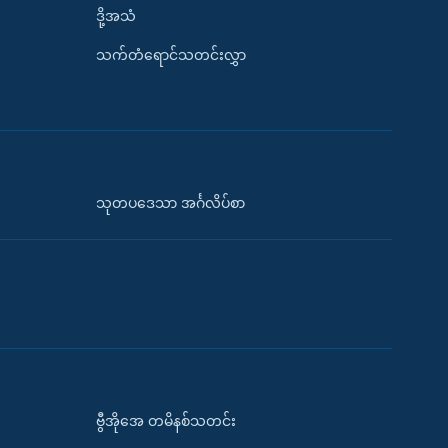
ဒို့အသံ
သက်တံရောင်သတင်းလွှာ
သုတပဒေသာ အင်္ဂလိပ်စာ
ဗွီအိုအေ တမိနစ်သတင်း