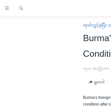
သုံး
ရ
ရှာဖွေ
လွယ်ကူ
မူလစာမျက်နှာ
ထုတ်လွှင့်ခဲ့ပြီ
ရ
စေ
မြန်မာ
လာ
Burma'
သည့်
ဒ်
ကမ္ဘာ့သတင်းများ
Link
ဗွီဒီယို
နိုင်ငံတကာ
Condit
များ
သတင်းလွတ်လပ်ခွင့်
အမေရိကန်
ပင်မ
ရပ်ဝန်းတခု လမ်းတခု အလွန်
တရုတ်
၀၅ ေအာက္တိုဘာ၊
အကြောင်းအရာ
အင်္ဂလိပ်စာလေ့လာမယ်
အစ္စရေး-ပါလက်စတိုင်း
သို့
မျှဝေပါ
အပတ်စဉ်ကဏ္ဍများ
အမေရိကန်သုံးအီဒီယံ
ကျော်
ကြည့်
ရေဒီယိုနှင့်ရုပ်သံ အချက်အလက်များ
မကြေးမုံရဲ့ အင်္ဂလိပ်စာ
ရေဒီယို
Burma's foreign
ရန်
ရေဒီယို/တီဗွီအစီအစဉ်
ရုပ်ရှင်ထဲက အင်္ဂလိပ်စာ
တီဗွီ
condition after 
ပင်မ