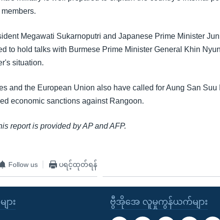
N members.
ident Megawati Sukarnoputri and Japanese Prime Minister Jun
ed to hold talks with Burmese Prime Minister General Khin Nyun
r's situation.
es and the European Union also have called for Aung San Suu 
ed economic sanctions against Rangoon.
this report is provided by AP and AFP.
Follow us
ပရင့်ထုတ်ရန်
ုများ
ဗွီအိုအေ လူမှုကွန်ယက်များ