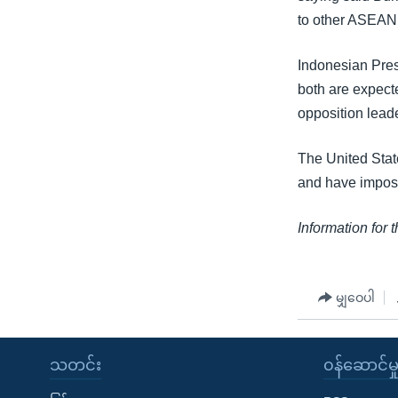
to other ASEA
Indonesian Pres
both are expect
opposition leade
The United Stat
and have impos
Information for 
မျှဝေပါ
သတင်း
၀န်ဆောင်မှ