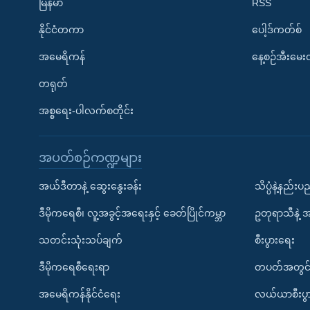
မြန်မာ
RSS
နိုင်ငံတကာ
ပေါ့ဒ်ကတ်စ်
အမေရိကန်
နေ့စဉ်အီးမေ
တရုတ်
အစ္စရေး-ပါလက်စတိုင်း
အပတ်စဉ်ကဏ္ဍများ
အယ်ဒီတာနဲ့ ဆွေးနွေးခန်း
သိပ္ပံနဲ့နည်း
ဒီမိုကရေစီ၊ လူ့အခွင့်အရေးနှင့် ခေတ်ပြိုင်ကမ္ဘာ
ဥတုရာသီနဲ့ 
သတင်းသုံးသပ်ချက်
စီးပွားရေး
ဒီမိုကရေစီရေးရာ
တပတ်အတွင်
အမေရိကန်နိုင်ငံရေး
လယ်ယာစီးပွ