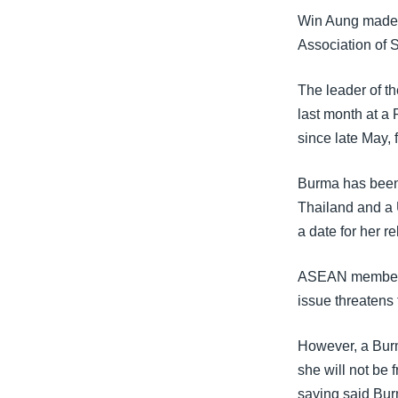
သုတပဒေသာ အင်္ဂလိပ်စာ
အ
Win Aung made th
ညွန်း
Association of 
စာမျက်နှာ
သို့
The leader of t
ကျော်
last month at a
ကြည့်
since late May,
ရန်
ရှာဖွေ
Burma has been 
ရန်
Thailand and a U
နေရာ
a date for her r
သို့
ကျော်
ASEAN members h
ရန်
issue threatens
However, a Bur
she will not be
saying said Burm