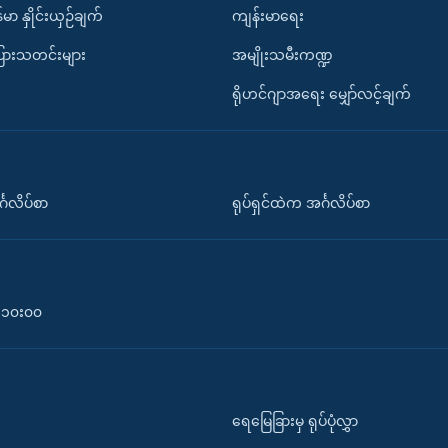
်မာ နှိုင်းယှဉ်ချက်
ကျန်းမာရေး
ပြားသတင်းများ
အမျိုးသမီးကဏ္ဍ
ရိုဟင်ဂျာအရေး မျှော်လင့်ချက်
်္ဂလိပ်စာ
ရုပ်ရှင်ထဲက အင်္ဂလိပ်စာ
၀-၁၀း၀၀
ရေမြေခြားမှ ရုပ်ပုံလွှာ