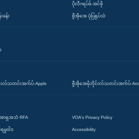
ပိုလီဂရပ်ဖ်.အင်ဖို
်းခန်း
ဗွီအိုအေ ပုံပြရုပ်သံ
း
ိုင်းလ်သတင်းအက်ပ်-Apple
ဗွီအိုအေမိုဘိုင်းလ်သတင်းအက်ပ်-An
 အာရှအသံ RFA
VOA's Privacy Policy
ုးရမူဝါဒ
Accessibility