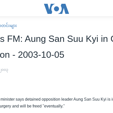
း သတင်းများ
s FM: Aung San Suu Kyi in
ion - 2003-10-05
 ၂၀၀၃
 minister says detained opposition leader Aung San Suu Kyi is 
surgery and will be freed "eventually."