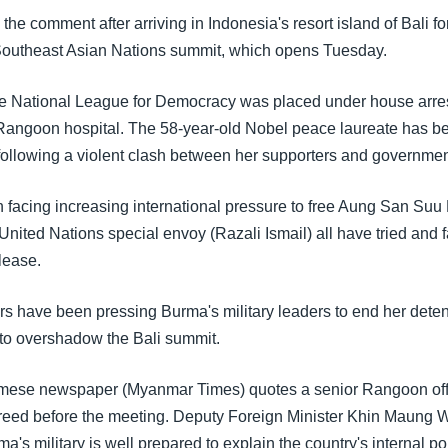
e comment after arriving in Indonesia's resort island of Bali fo
Southeast Asian Nations summit, which opens Tuesday.
he National League for Democracy was placed under house arres
 Rangoon hospital. The 58-year-old Nobel peace laureate has b
 following a violent clash between her supporters and governme
facing increasing international pressure to free Aung San Suu 
nited Nations special envoy (Razali Ismail) all have tried and f
elease.
ave been pressing Burma's military leaders to end her detent
 to overshadow the Bali summit.
mese newspaper (Myanmar Times) quotes a senior Rangoon offi
 freed before the meeting. Deputy Foreign Minister Khin Maung W
a's military is well prepared to explain the country's internal poli