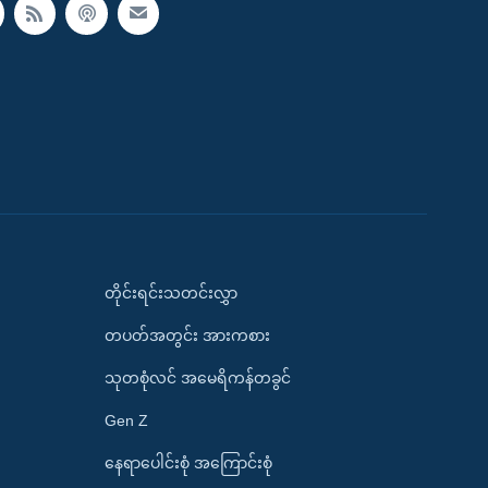
တိုင်းရင်းသတင်းလွှာ
တပတ်အတွင်း အားကစား
သုတစုံလင် အမေရိကန်တခွင်
Gen Z
နေရာပေါင်းစုံ အကြောင်းစုံ