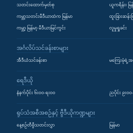
သတင်းထောက်မှတ်စု
ယူကရိန်း၊ မြန
ကမ္ဘာ့သတင်းမီဒီယာထဲက မြန်မာ
ထူးခြားဆန်း
ကမ္ဘာ့ မြန်မာ့ မီဒီယာမြင်ကွင်း
လူမှုရှုခင်း
အင်္ဂလိပ်သင်ခန်းစာများ
အီဒီယံသင်ခန်းစာ
မကြေးမုံရဲ့အင
ရေဒီယို
နံနက်ပိုင်း ၆း၀၀-ရး၀၀
ညပိုင်း ၉း၀
ရုပ်သံအစီအစဉ်နှင့် ဗွီဒီယိုကဏ္ဍများ
နေ့စဉ်တီဗွီသတင်းလွှာ
မြန်မာ