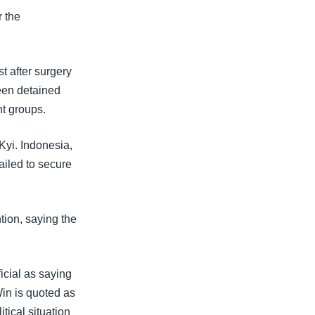
r the
t after surgery
een detained
nt groups.
Kyi. Indonesia,
ailed to secure
ion, saying the
cial as saying
in is quoted as
tical situation