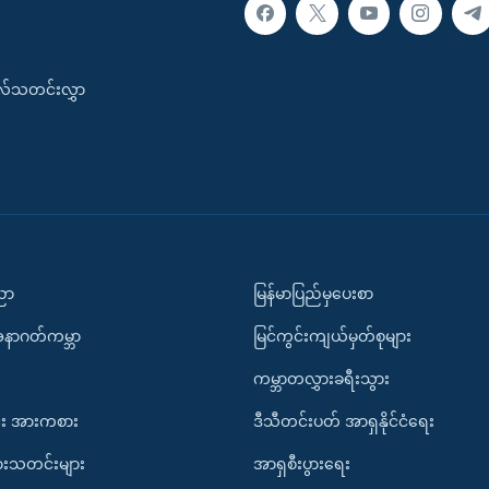
းလ်သတင်းလွှာ
ပညာ
မြန်မာပြည်မှပေးစာ
အနာဂတ်ကမ္ဘာ
မြင်ကွင်းကျယ်မှတ်စုများ
ကမ္ဘာတလွှားခရီးသွား
း အားကစား
ဒီသီတင်းပတ် အာရှနိုင်ငံရေး
ားသတင်းများ
အာရှစီးပွားရေး