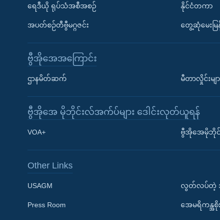
ရေဒီယို ရုပ်သံအစီအစဉ်
နိုင်ငံတကာ
အပတ်စဉ်တီဗွီမဂ္ဂဇင်း
တွေ့ဆုံမေးမြန
ဗွီအိုအေအကြောင်း
ဌာနမိတ်ဆက်
မီတာလှိုင်းမျာ
ဗွီအိုအေ မိုဘိုင်းလ်အက်ပ်များ ဒေါင်းလုတ်ယူရန်
Learning English
VOA+
ဗွီအိုအေမိုဘ
ဗွီအိုအေ လူမှုကွန်ယက်များ
Other Links
USAGM
လွတ်လပ်တဲ့
Press Room
အေမရိကန္အစိ
ဘာသာစကားများ