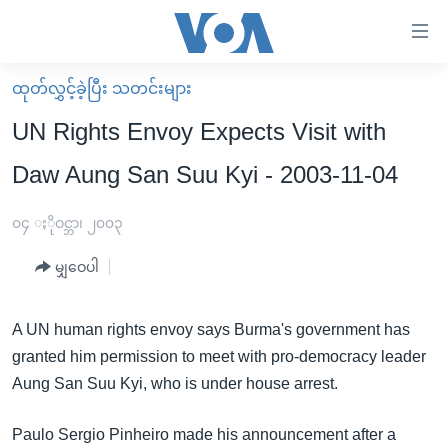
သုံး
ရ
လွယ်ကူ
ထုတ်လွှင့်ခဲ့ပြီး သတင်းများ
မူလစာမျက်နှာ
စေ
UN Rights Envoy Expects Visit with
မြန်မာ
သည့်
Daw Aung San Suu Kyi - 2003-11-04
ကမ္ဘာ့သတင်းများ
Link
ဗွီဒီယို
နိုင်ငံတကာ
၀၄ ႏိုဝင္ဘာ၊ ၂၀၀၃
များ
သတင်းလွတ်လပ်ခွင့်
အမေရိကန်
ပင်မ
မျှဝေပါ
ရပ်ဝန်းတခု လမ်းတခု အလွန်
တရုတ်
အကြောင်းအရာ
သို့
အင်္ဂလိပ်စာလေ့လာမယ်
အစ္စရေး-ပါလက်စတိုင်း
A UN human rights envoy says Burma's government has
ကျော်
granted him permission to meet with pro-democracy leader
အပတ်စဉ်ကဏ္ဍများ
အမေရိကန်သုံးအီဒီယံ
ကြည့်
Aung San Suu Kyi, who is under house arrest.
ရေဒီယိုနှင့်ရုပ်သံ အချက်အလက်များ
မကြေးမုံရဲ့ အင်္ဂလိပ်စာ
ရေဒီယို
ရန်
ပင်မ
ရေဒီယို/တီဗွီအစီအစဉ်
ရုပ်ရှင်ထဲက အင်္ဂလိပ်စာ
တီဗွီ
Paulo Sergio Pinheiro made his announcement after a