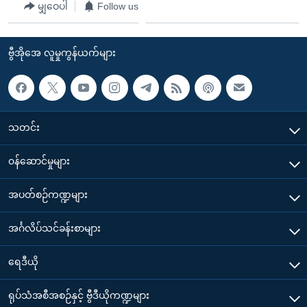
မျှဝေပါ
Follow us
ဗွီအိုအေ လူမှုကွန်ယက်များ
သတင်း
၀န်ဆောင်မှုများ
အပတ်စဉ်ကဏ္ဍများ
အင်္ဂလိပ်သင်ခန်းစာများ
ရေဒီယို
ရုပ်သံအစီအစဉ်နှင့် ဗွီဒီယိုကဏ္ဍများ