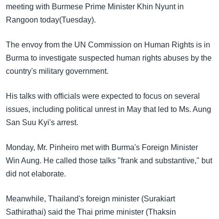
အ
meeting with Burmese Prime Minister Khin Nyunt in
သုတပဒေသာ အင်္ဂလိပ်စာ
ညွန်း
Learning English
Rangoon today(Tuesday).
စာမျက်နှာ
သို့
ဗွီအိုအေ လူမှုကွန်ယက်များ
The envoy from the UN Commission on Human Rights is in
ကျော်
Burma to investigate suspected human rights abuses by the
ကြည့်
country's military government.
ရန်
ဘာသာစကားများ
ရှာဖွေ
His talks with officials were expected to focus on several
ရန်
issues, including political unrest in May that led to Ms. Aung
နေရာ
San Suu Kyi's arrest.
သို့
Monday, Mr. Pinheiro met with Burma's Foreign Minister
ကျော်
Win Aung. He called those talks "frank and substantive," but
ရန်
did not elaborate.
Meanwhile, Thailand's foreign minister (Surakiart
Sathirathai) said the Thai prime minister (Thaksin