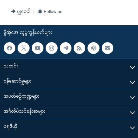
မျှဝေပါ
Follow us
ဗွီအိုအေ လူမှုကွန်ယက်များ
သတင်း
၀န်ဆောင်မှုများ
အပတ်စဉ်ကဏ္ဍများ
အင်္ဂလိပ်သင်ခန်းစာများ
ရေဒီယို