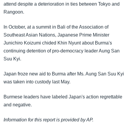
အ
attend despite a deterioration in ties between Tokyo and
သုတပဒေသာ အင်္ဂလိပ်စာ
ညွန်း
Learning English
Rangoon.
စာမျက်နှာ
သို့
ဗွီအိုအေ လူမှုကွန်ယက်များ
In October, at a summit in Bali of the Association of
ကျော်
Southeast Asian Nations, Japanese Prime Minister
ကြည့်
Junichiro Koizumi chided Khin Nyunt about Burma's
ရန်
continuing detention of pro-democracy leader Aung San
ဘာသာစကားများ
ရှာဖွေ
Suu Kyi.
ရန်
နေရာ
Japan froze new aid to Burma after Ms. Aung San Suu Kyi
သို့
was taken into custody last May.
ကျော်
Burmese leaders have labeled Japan's action regrettable
ရန်
and negative.
Information for this report is provided by AP.