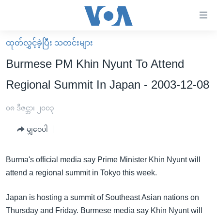
သုံး
ရ
လွယ်ကူ
ထုတ်လွှင့်ခဲ့ပြီး သတင်းများ
မူလစာမျက်နှာ
စေ
Burmese PM Khin Nyunt To Attend
မြန်မာ
သည့်
Regional Summit In Japan - 2003-12-08
ကမ္ဘာ့သတင်းများ
Link
ဗွီဒီယို
နိုင်ငံတကာ
၀၈ ဒီဇင္ဘာ၊ ၂၀၀၃
များ
သတင်းလွတ်လပ်ခွင့်
အမေရိကန်
ပင်မ
မျှဝေပါ
ရပ်ဝန်းတခု လမ်းတခု အလွန်
တရုတ်
အကြောင်းအရာ
သို့
အင်္ဂလိပ်စာလေ့လာမယ်
အစ္စရေး-ပါလက်စတိုင်း
Burma's official media say Prime Minister Khin Nyunt will
ကျော်
attend a regional summit in Tokyo this week.
အပတ်စဉ်ကဏ္ဍများ
အမေရိကန်သုံးအီဒီယံ
ကြည့်
ရေဒီယိုနှင့်ရုပ်သံ အချက်အလက်များ
မကြေးမုံရဲ့ အင်္ဂလိပ်စာ
ရေဒီယို
ရန်
Japan is hosting a summit of Southeast Asian nations on
ပင်မ
ရေဒီယို/တီဗွီအစီအစဉ်
ရုပ်ရှင်ထဲက အင်္ဂလိပ်စာ
တီဗွီ
Thursday and Friday. Burmese media say Khin Nyunt will