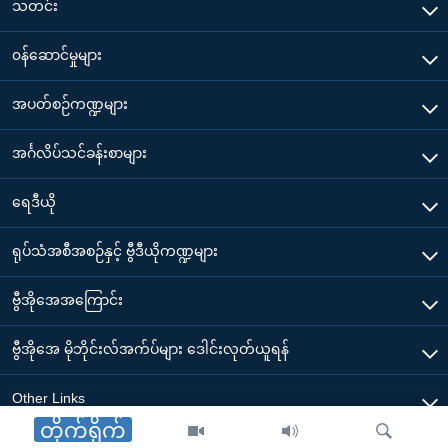
သတင်း
၀န်ဆောင်မှုများ
အပတ်စဉ်ကဏ္ဍများ
အင်္ဂလိပ်သင်ခန်းစာများ
ရေဒီယို
ရုပ်သံအစီအစဉ်နှင့် ဗွီဒီယိုကဏ္ဍများ
ဗွီအိုအေအကြောင်း
ဗွီအိုအေ မိုဘိုင်းလ်အက်ပ်များ ဒေါင်းလုတ်ယူရန်
Other Links
တိုက်ရိုက်