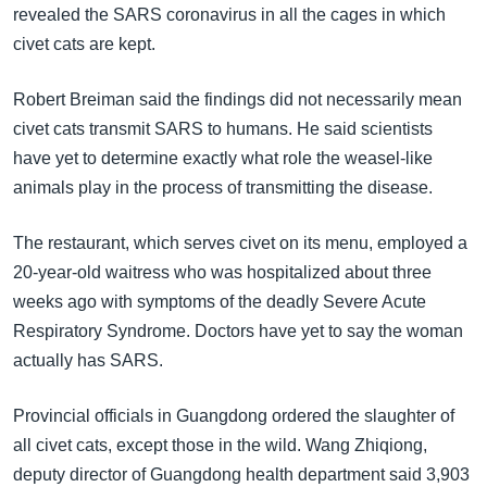
အ
revealed the SARS coronavirus in all the cages in which
သုတပဒေသာ အင်္ဂလိပ်စာ
ညွန်း
Learning English
civet cats are kept.
စာမျက်နှာ
သို့
ဗွီအိုအေ လူမှုကွန်ယက်များ
Robert Breiman said the findings did not necessarily mean
ကျော်
civet cats transmit SARS to humans. He said scientists
ကြည့်
have yet to determine exactly what role the weasel-like
ရန်
animals play in the process of transmitting the disease.
ဘာသာစကားများ
ရှာဖွေ
ရန်
The restaurant, which serves civet on its menu, employed a
နေရာ
20-year-old waitress who was hospitalized about three
သို့
weeks ago with symptoms of the deadly Severe Acute
ကျော်
Respiratory Syndrome. Doctors have yet to say the woman
ရန်
actually has SARS.
Provincial officials in Guangdong ordered the slaughter of
all civet cats, except those in the wild. Wang Zhiqiong,
deputy director of Guangdong health department said 3,903