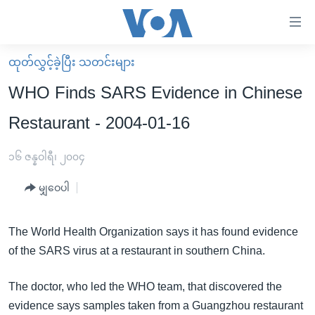
သုံး
ရ
လွယ်ကူ
ထုတ်လွှင့်ခဲ့ပြီး သတင်းများ
မူလစာမျက်နှာ
စေ
WHO Finds SARS Evidence in Chinese
မြန်မာ
သည့်
Restaurant - 2004-01-16
ကမ္ဘာ့သတင်းများ
Link
ဗွီဒီယို
နိုင်ငံတကာ
၁၆ ဇန္နဝါရီ၊ ၂၀၀၄
များ
သတင်းလွတ်လပ်ခွင့်
အမေရိကန်
ပင်မ
မျှဝေပါ
ရပ်ဝန်းတခု လမ်းတခု အလွန်
တရုတ်
အကြောင်းအရာ
သို့
အင်္ဂလိပ်စာလေ့လာမယ်
အစ္စရေး-ပါလက်စတိုင်း
The World Health Organization says it has found evidence
ကျော်
of the SARS virus at a restaurant in southern China.
အပတ်စဉ်ကဏ္ဍများ
အမေရိကန်သုံးအီဒီယံ
ကြည့်
ရေဒီယိုနှင့်ရုပ်သံ အချက်အလက်များ
မကြေးမုံရဲ့ အင်္ဂလိပ်စာ
ရေဒီယို
ရန်
The doctor, who led the WHO team, that discovered the
ပင်မ
ရေဒီယို/တီဗွီအစီအစဉ်
ရုပ်ရှင်ထဲက အင်္ဂလိပ်စာ
တီဗွီ
evidence says samples taken from a Guangzhou restaurant