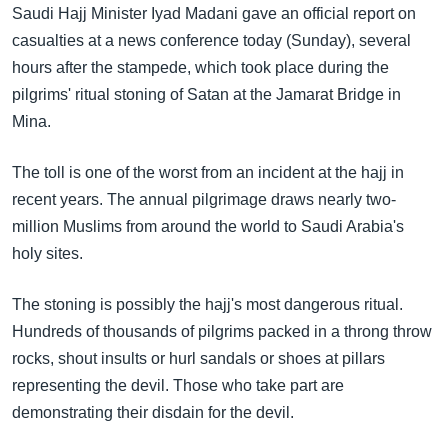
အ
Saudi Hajj Minister Iyad Madani gave an official report on
သုတပဒေသာ အင်္ဂလိပ်စာ
ညွန်း
Learning English
casualties at a news conference today (Sunday), several
စာမျက်နှာ
hours after the stampede, which took place during the
သို့
ဗွီအိုအေ လူမှုကွန်ယက်များ
pilgrims' ritual stoning of Satan at the Jamarat Bridge in
ကျော်
Mina.
ကြည့်
ရန်
The toll is one of the worst from an incident at the hajj in
ဘာသာစကားများ
ရှာဖွေ
recent years. The annual pilgrimage draws nearly two-
ရန်
million Muslims from around the world to Saudi Arabia's
နေရာ
holy sites.
သို့
ကျော်
The stoning is possibly the hajj's most dangerous ritual.
ရန်
Hundreds of thousands of pilgrims packed in a throng throw
rocks, shout insults or hurl sandals or shoes at pillars
representing the devil. Those who take part are
demonstrating their disdain for the devil.