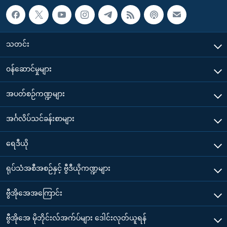
သတင်း
၀န်ဆောင်မှုများ
အပတ်စဉ်ကဏ္ဍများ
အင်္ဂလိပ်သင်ခန်းစာများ
ရေဒီယို
ရုပ်သံအစီအစဉ်နှင့် ဗွီဒီယိုကဏ္ဍများ
ဗွီအိုအေအကြောင်း
ဗွီအိုအေ မိုဘိုင်းလ်အက်ပ်များ ဒေါင်းလုတ်ယူရန်