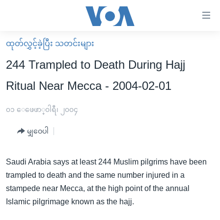
သုံး
ရ
လွယ်ကူ
ထုတ်လွှင့်ခဲ့ပြီး သတင်းများ
မူလစာမျက်နှာ
စေ
244 Trampled to Death During Hajj
မြန်မာ
သည့်
Ritual Near Mecca - 2004-02-01
ကမ္ဘာ့သတင်းများ
Link
ဗွီဒီယို
နိုင်ငံတကာ
၀၁ ေဖေဖာ္၀ါရီ၊ ၂၀၀၄
များ
သတင်းလွတ်လပ်ခွင့်
အမေရိကန်
ပင်မ
မျှဝေပါ
ရပ်ဝန်းတခု လမ်းတခု အလွန်
တရုတ်
အကြောင်းအရာ
သို့
အင်္ဂလိပ်စာလေ့လာမယ်
အစ္စရေး-ပါလက်စတိုင်း
Saudi Arabia says at least 244 Muslim pilgrims have been
ကျော်
trampled to death and the same number injured in a
အပတ်စဉ်ကဏ္ဍများ
အမေရိကန်သုံးအီဒီယံ
ကြည့်
stampede near Mecca, at the high point of the annual
ရေဒီယိုနှင့်ရုပ်သံ အချက်အလက်များ
မကြေးမုံရဲ့ အင်္ဂလိပ်စာ
ရေဒီယို
ရန်
Islamic pilgrimage known as the hajj.
ပင်မ
ရေဒီယို/တီဗွီအစီအစဉ်
ရုပ်ရှင်ထဲက အင်္ဂလိပ်စာ
တီဗွီ