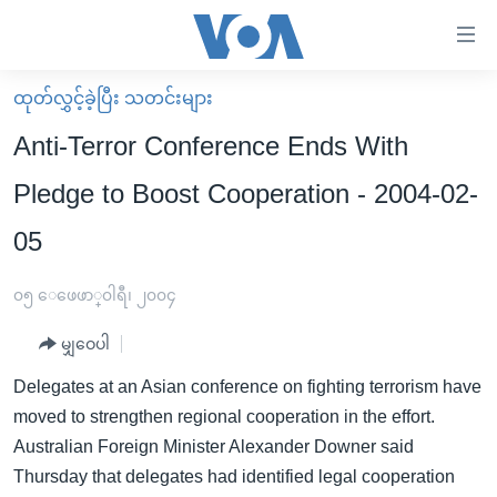
သုံး
ရ
လွယ်ကူ
ထုတ်လွှင့်ခဲ့ပြီး သတင်းများ
မူလစာမျက်နှာ
စေ
Anti-Terror Conference Ends With
မြန်မာ
သည့်
Pledge to Boost Cooperation - 2004-02-
ကမ္ဘာ့သတင်းများ
Link
05
ဗွီဒီယို
နိုင်ငံတကာ
များ
သတင်းလွတ်လပ်ခွင့်
အမေရိကန်
ပင်မ
၀၅ ေဖေဖာ္၀ါရီ၊ ၂၀၀၄
ရပ်ဝန်းတခု လမ်းတခု အလွန်
တရုတ်
အကြောင်းအရာ
မျှဝေပါ
သို့
အင်္ဂလိပ်စာလေ့လာမယ်
အစ္စရေး-ပါလက်စတိုင်း
ကျော်
Delegates at an Asian conference on fighting terrorism have
အပတ်စဉ်ကဏ္ဍများ
အမေရိကန်သုံးအီဒီယံ
ကြည့်
moved to strengthen regional cooperation in the effort.
ရေဒီယိုနှင့်ရုပ်သံ အချက်အလက်များ
မကြေးမုံရဲ့ အင်္ဂလိပ်စာ
ရေဒီယို
ရန်
Australian Foreign Minister Alexander Downer said
ပင်မ
ရေဒီယို/တီဗွီအစီအစဉ်
Thursday that delegates had identified legal cooperation
ရုပ်ရှင်ထဲက အင်္ဂလိပ်စာ
တီဗွီ