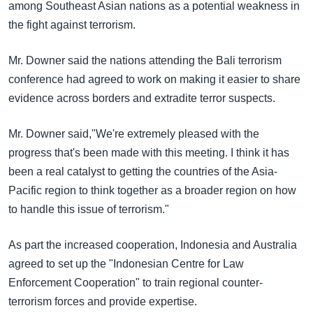
အ
among Southeast Asian nations as a potential weakness in
သုတပဒေသာ အင်္ဂလိပ်စာ
ညွန်း
Learning English
the fight against terrorism.
စာမျက်နှာ
သို့
Mr. Downer said the nations attending the Bali terrorism
ဗွီအိုအေ လူမှုကွန်ယက်များ
ကျော်
conference had agreed to work on making it easier to share
ကြည့်
evidence across borders and extradite terror suspects.
ရန်
ဘာသာစကားများ
Mr. Downer said,"We're extremely pleased with the
ရှာဖွေ
progress that's been made with this meeting. I think it has
ရန်
been a real catalyst to getting the countries of the Asia-
နေရာ
Pacific region to think together as a broader region on how
သို့
to handle this issue of terrorism."
ကျော်
ရန်
As part the increased cooperation, Indonesia and Australia
agreed to set up the "Indonesian Centre for Law
Enforcement Cooperation" to train regional counter-
terrorism forces and provide expertise.