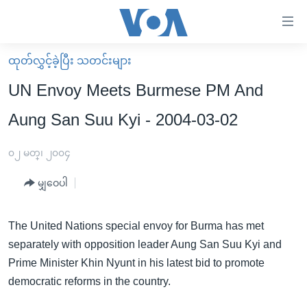
သုံး
ရ
လွယ်ကူ
ထုတ်လွှင့်ခဲ့ပြီး သတင်းများ
မူလစာမျက်နှာ
စေ
UN Envoy Meets Burmese PM And
မြန်မာ
သည့်
Aung San Suu Kyi - 2004-03-02
ကမ္ဘာ့သတင်းများ
Link
ဗွီဒီယို
နိုင်ငံတကာ
၀၂ မတ္၊ ၂၀၀၄
များ
သတင်းလွတ်လပ်ခွင့်
အမေရိကန်
ပင်မ
မျှဝေပါ
ရပ်ဝန်းတခု လမ်းတခု အလွန်
တရုတ်
အကြောင်းအရာ
သို့
အင်္ဂလိပ်စာလေ့လာမယ်
အစ္စရေး-ပါလက်စတိုင်း
The United Nations special envoy for Burma has met
ကျော်
separately with opposition leader Aung San Suu Kyi and
အပတ်စဉ်ကဏ္ဍများ
အမေရိကန်သုံးအီဒီယံ
ကြည့်
Prime Minister Khin Nyunt in his latest bid to promote
ရေဒီယိုနှင့်ရုပ်သံ အချက်အလက်များ
မကြေးမုံရဲ့ အင်္ဂလိပ်စာ
ရေဒီယို
ရန်
democratic reforms in the country.
ပင်မ
ရေဒီယို/တီဗွီအစီအစဉ်
ရုပ်ရှင်ထဲက အင်္ဂလိပ်စာ
တီဗွီ