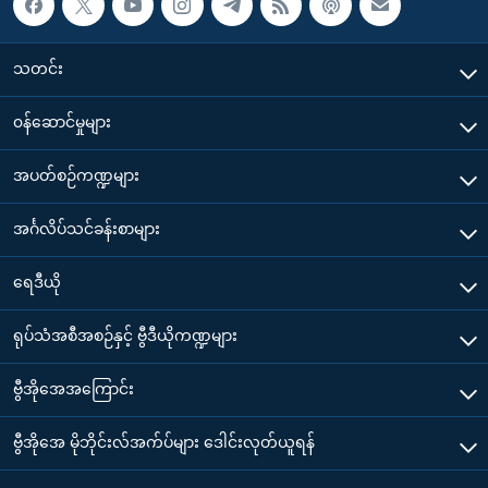
သတင်း
၀န်ဆောင်မှုများ
အပတ်စဉ်ကဏ္ဍများ
အင်္ဂလိပ်သင်ခန်းစာများ
ရေဒီယို
ရုပ်သံအစီအစဉ်နှင့် ဗွီဒီယိုကဏ္ဍများ
ဗွီအိုအေအကြောင်း
ဗွီအိုအေ မိုဘိုင်းလ်အက်ပ်များ ဒေါင်းလုတ်ယူရန်