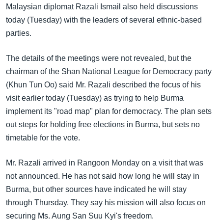
အ
Malaysian diplomat Razali Ismail also held discussions
သုတပဒေသာ အင်္ဂလိပ်စာ
ညွန်း
Learning English
today (Tuesday) with the leaders of several ethnic-based
စာမျက်နှာ
parties.
သို့
ဗွီအိုအေ လူမှုကွန်ယက်များ
ကျော်
The details of the meetings were not revealed, but the
ကြည့်
chairman of the Shan National League for Democracy party
ရန်
(Khun Tun Oo) said Mr. Razali described the focus of his
ဘာသာစကားများ
ရှာဖွေ
visit earlier today (Tuesday) as trying to help Burma
ရန်
implement its "road map" plan for democracy. The plan sets
နေရာ
out steps for holding free elections in Burma, but sets no
သို့
timetable for the vote.
ကျော်
ရန်
Mr. Razali arrived in Rangoon Monday on a visit that was
not announced. He has not said how long he will stay in
Burma, but other sources have indicated he will stay
through Thursday. They say his mission will also focus on
securing Ms. Aung San Suu Kyi's freedom.