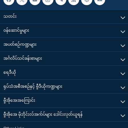
သတင်း
၀န်ဆောင်မှုများ
အပတ်စဉ်ကဏ္ဍများ
အင်္ဂလိပ်သင်ခန်းစာများ
ရေဒီယို
ရုပ်သံအစီအစဉ်နှင့် ဗွီဒီယိုကဏ္ဍများ
ဗွီအိုအေအကြောင်း
ဗွီအိုအေ မိုဘိုင်းလ်အက်ပ်များ ဒေါင်းလုတ်ယူရန်