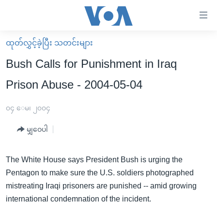
သုံး
ရ
လွယ်ကူ
ထုတ်လွှင့်ခဲ့ပြီး သတင်းများ
မူလစာမျက်နှာ
စေ
Bush Calls for Punishment in Iraq
မြန်မာ
သည့်
Prison Abuse - 2004-05-04
ကမ္ဘာ့သတင်းများ
Link
ဗွီဒီယို
နိုင်ငံတကာ
၀၄ ေမ၊ ၂၀၀၄
များ
သတင်းလွတ်လပ်ခွင့်
အမေရိကန်
ပင်မ
မျှဝေပါ
ရပ်ဝန်းတခု လမ်းတခု အလွန်
တရုတ်
အကြောင်းအရာ
သို့
အင်္ဂလိပ်စာလေ့လာမယ်
အစ္စရေး-ပါလက်စတိုင်း
The White House says President Bush is urging the
ကျော်
Pentagon to make sure the U.S. soldiers photographed
အပတ်စဉ်ကဏ္ဍများ
အမေရိကန်သုံးအီဒီယံ
ကြည့်
mistreating Iraqi prisoners are punished -- amid growing
ရေဒီယိုနှင့်ရုပ်သံ အချက်အလက်များ
မကြေးမုံရဲ့ အင်္ဂလိပ်စာ
ရေဒီယို
ရန်
international condemnation of the incident.
ပင်မ
ရေဒီယို/တီဗွီအစီအစဉ်
ရုပ်ရှင်ထဲက အင်္ဂလိပ်စာ
တီဗွီ