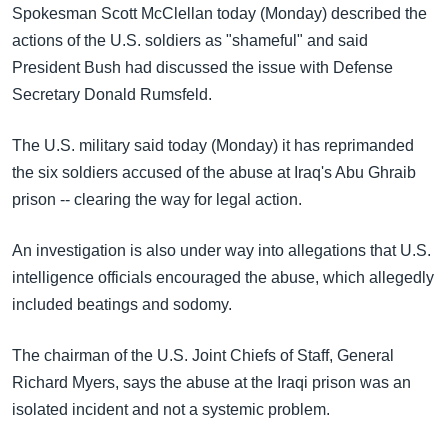
အ
Spokesman Scott McClellan today (Monday) described the
သုတပဒေသာ အင်္ဂလိပ်စာ
ညွန်း
Learning English
actions of the U.S. soldiers as "shameful" and said
စာမျက်နှာ
President Bush had discussed the issue with Defense
သို့
ဗွီအိုအေ လူမှုကွန်ယက်များ
Secretary Donald Rumsfeld.
ကျော်
ကြည့်
The U.S. military said today (Monday) it has reprimanded
ရန်
the six soldiers accused of the abuse at Iraq's Abu Ghraib
ဘာသာစကားများ
ရှာဖွေ
prison -- clearing the way for legal action.
ရန်
နေရာ
An investigation is also under way into allegations that U.S.
သို့
intelligence officials encouraged the abuse, which allegedly
ကျော်
included beatings and sodomy.
ရန်
The chairman of the U.S. Joint Chiefs of Staff, General
Richard Myers, says the abuse at the Iraqi prison was an
isolated incident and not a systemic problem.