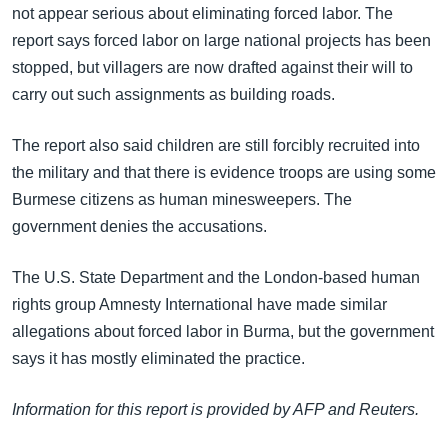
အ
not appear serious about eliminating forced labor. The
သုတပဒေသာ အင်္ဂလိပ်စာ
ညွန်း
Learning English
report says forced labor on large national projects has been
စာမျက်နှာ
stopped, but villagers are now drafted against their will to
သို့
ဗွီအိုအေ လူမှုကွန်ယက်များ
carry out such assignments as building roads.
ကျော်
ကြည့်
The report also said children are still forcibly recruited into
ရန်
the military and that there is evidence troops are using some
ဘာသာစကားများ
ရှာဖွေ
Burmese citizens as human minesweepers. The
ရန်
government denies the accusations.
နေရာ
သို့
The U.S. State Department and the London-based human
ကျော်
rights group Amnesty International have made similar
ရန်
allegations about forced labor in Burma, but the government
says it has mostly eliminated the practice.
Information for this report is provided by AFP and Reuters.