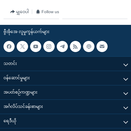
မျှဝေပါ
Follow us
ဗွီအိုအေ လူမှုကွန်ယက်များ
သတင်း
၀န်ဆောင်မှုများ
အပတ်စဉ်ကဏ္ဍများ
အင်္ဂလိပ်သင်ခန်းစာများ
ရေဒီယို