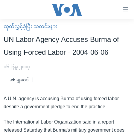
သုံး
ရ
လွယ်ကူ
ထုတ်လွှင့်ခဲ့ပြီး သတင်းများ
မူလစာမျက်နှာ
စေ
UN Labor Agency Accuses Burma of
မြန်မာ
သည့်
Using Forced Labor - 2004-06-06
ကမ္ဘာ့သတင်းများ
Link
ဗွီဒီယို
နိုင်ငံတကာ
၀၆ ဇြန္၊ ၂၀၀၄
များ
သတင်းလွတ်လပ်ခွင့်
အမေရိကန်
ပင်မ
မျှဝေပါ
ရပ်ဝန်းတခု လမ်းတခု အလွန်
တရုတ်
အကြောင်းအရာ
သို့
အင်္ဂလိပ်စာလေ့လာမယ်
အစ္စရေး-ပါလက်စတိုင်း
A U.N. agency is accusing Burma of using forced labor
ကျော်
despite a government pledge to end the practice.
အပတ်စဉ်ကဏ္ဍများ
အမေရိကန်သုံးအီဒီယံ
ကြည့်
ရေဒီယိုနှင့်ရုပ်သံ အချက်အလက်များ
မကြေးမုံရဲ့ အင်္ဂလိပ်စာ
ရေဒီယို
ရန်
The International Labor Organization said in a report
ပင်မ
ရေဒီယို/တီဗွီအစီအစဉ်
ရုပ်ရှင်ထဲက အင်္ဂလိပ်စာ
တီဗွီ
released Saturday that Burma's military government does