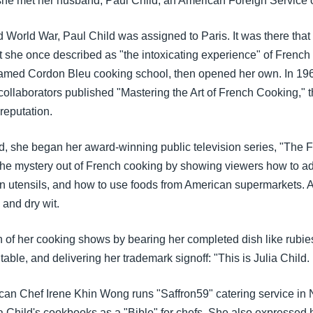
he met her husband, Paul Child, an American Foreign Service of
 World War, Paul Child was assigned to Paris. It was there that 
 she once described as "the intoxicating experience" of French
 famed Cordon Bleu cooking school, then opened her own. In 19
llaborators published "Mastering the Art of French Cooking," t
reputation.
rd, she began her award-winning public television series, "The 
he mystery out of French cooking by showing viewers how to a
an utensils, and how to use foods from American supermarkets.
 and dry wit.
of her cooking shows by bearing her completed dish like rubies
table, and delivering her trademark signoff: "This is Julia Child.
n Chef Irene Khin Wong runs "Saffron59" catering service in 
ia Child's cookbooks as a "Bible" for chefs. She also expressed h