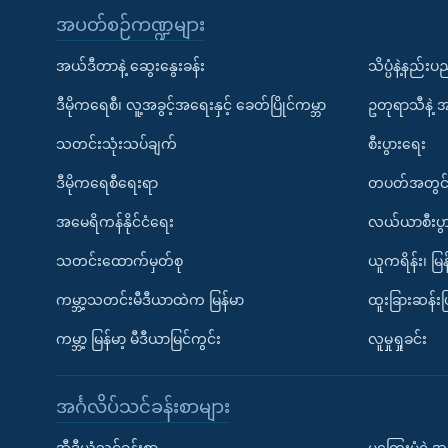
အပတ်စဉ်ကဏ္ဍများ
အယ်ဒီတာနဲ့ ဆွေးနွေးခန်း
သိပ္ပံနဲ့နည်း
ဒီမိုကရေစီ၊ လူ့အခွင့်အရေးနှင့် ခေတ်ပြိုင်ကမ္ဘာ
ဥတုရာသီနဲ့ 
သတင်းသုံးသပ်ချက်
စီးပွားရေး
ဒီမိုကရေစီရေးရာ
တပတ်အတွင်
အမေရိကန်နိုင်ငံရေး
လယ်ယာစီးပွ
သတင်းထောက်မှတ်စု
ယူကရိန်း၊ မြန
ကမ္ဘာ့သတင်းမီဒီယာထဲက မြန်မာ
ထူးခြားဆန်း
ကမ္ဘာ့ မြန်မာ့ မီဒီယာမြင်ကွင်း
လူမှုရှုခင်း
အင်္ဂလိပ်သင်ခန်းစာများ