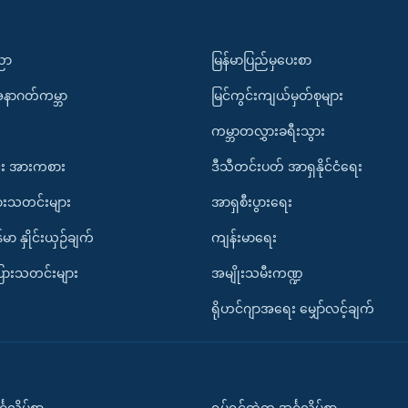
ပညာ
မြန်မာပြည်မှပေးစာ
အနာဂတ်ကမ္ဘာ
မြင်ကွင်းကျယ်မှတ်စုများ
ကမ္ဘာတလွှားခရီးသွား
း အားကစား
ဒီသီတင်းပတ် အာရှနိုင်ငံရေး
ားသတင်းများ
အာရှစီးပွားရေး
်မာ နှိုင်းယှဉ်ချက်
ကျန်းမာရေး
ပြားသတင်းများ
အမျိုးသမီးကဏ္ဍ
ရိုဟင်ဂျာအရေး မျှော်လင့်ချက်