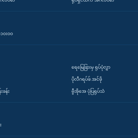
်္ဂလိပ်စာ
ရုပ်ရှင်ထဲက အင်္ဂလိပ်စာ
၀-၁၀း၀၀
ရေမြေခြားမှ ရုပ်ပုံလွှာ
ပိုလီဂရပ်ဖ်.အင်ဖို
်းခန်း
ဗွီအိုအေ ပုံပြရုပ်သံ
း