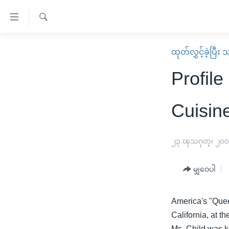
သုံး
ရ
ရှာဖွေ
လွယ်ကူ
မူလစာမျက်နှာ
ထုတ်လွှင့်ခဲ့ပြီ
ရ
စေ
မြန်မာ
လာ
Profile
သည့်
ဒ်
ကမ္ဘာ့သတင်းများ
Link
ဗွီဒီယို
နိုင်ငံတကာ
Cuisin
များ
သတင်းလွတ်လပ်ခွင့်
အမေရိကန်
ပင်မ
ရပ်ဝန်းတခု လမ်းတခု အလွန်
တရုတ်
၂၃ ၾသဂုတ္၊ ၂၀
အကြောင်းအရာ
အင်္ဂလိပ်စာလေ့လာမယ်
အစ္စရေး-ပါလက်စတိုင်း
သို့
မျှဝေပါ
အပတ်စဉ်ကဏ္ဍများ
အမေရိကန်သုံးအီဒီယံ
ကျော်
ကြည့်
ရေဒီယိုနှင့်ရုပ်သံ အချက်အလက်များ
မကြေးမုံရဲ့ အင်္ဂလိပ်စာ
ရေဒီယို
America's "Quee
ရန်
ရေဒီယို/တီဗွီအစီအစဉ်
ရုပ်ရှင်ထဲက အင်္ဂလိပ်စာ
တီဗွီ
California, at t
ပင်မ
Ms. Child was k