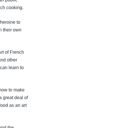
nch cooking.
 heroine to
n their own
rt of French
and other
can learn to
 'how to make
a great deal of
food as an art
und the