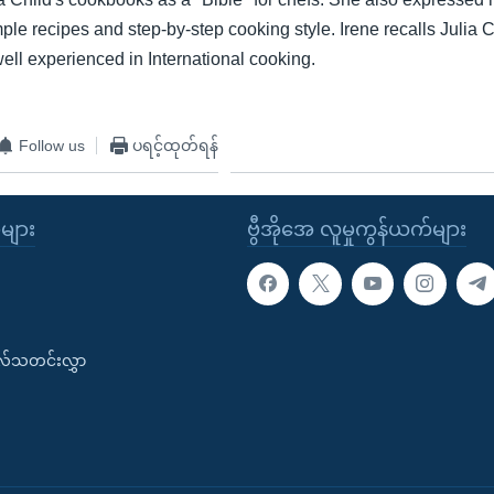
mple recipes and step-by-step cooking style. Irene recalls Julia 
ll experienced in International cooking.
Follow us
ပရင့်ထုတ်ရန်
ုများ
ဗွီအိုအေ လူမှုကွန်ယက်များ
းလ်သတင်းလွှာ