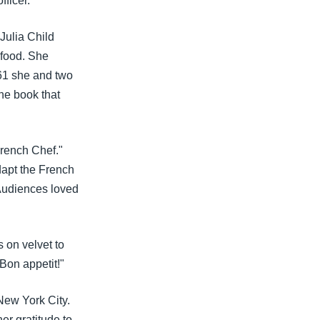
ficer.
Julia Child
 food. She
61 she and two
he book that
French Chef."
dapt the French
 Audiences loved
 on velvet to
 Bon appetit!"
New York City.
er gratitude to