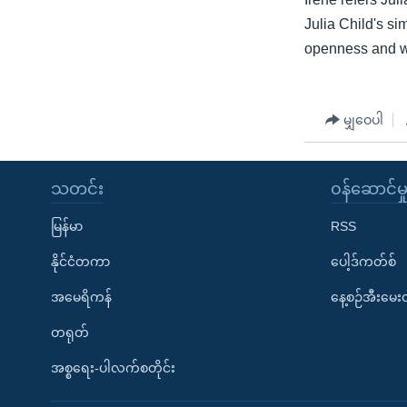
Julia Child's si
openness and we
မျှဝေပါ
သတင်း
၀န်ဆောင်မှ
မြန်မာ
RSS
နိုင်ငံတကာ
ပေါ့ဒ်ကတ်စ်
အမေရိကန်
နေ့စဉ်အီးမေ
တရုတ်
အစ္စရေး-ပါလက်စတိုင်း