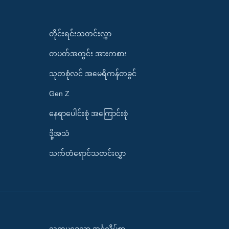
တိုင်းရင်းသတင်းလွှာ
တပတ်အတွင်း အားကစား
သုတစုံလင် အမေရိကန်တခွင်
Gen Z
နေရာပေါင်းစုံ အကြောင်းစုံ
ဒို့အသံ
သက်တံရောင်သတင်းလွှာ