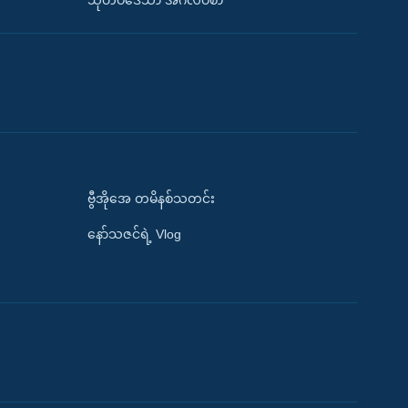
သုတပဒေသာ အင်္ဂလိပ်စာ
ဗွီအိုအေ တမိနစ်သတင်း
နော်သဇင်ရဲ့ Vlog