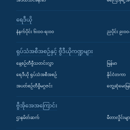
အီဒီယံသင်ခန်းစာ
မကြေးမုံရဲ့အင
ရေဒီယို
နံနက်ပိုင်း ၆း၀၀-ရး၀၀
ညပိုင်း ၉း၀
ရုပ်သံအစီအစဉ်နှင့် ဗွီဒီယိုကဏ္ဍများ
နေ့စဉ်တီဗွီသတင်းလွှာ
မြန်မာ
ရေဒီယို ရုပ်သံအစီအစဉ်
နိုင်ငံတကာ
အပတ်စဉ်တီဗွီမဂ္ဂဇင်း
တွေ့ဆုံမေးမြန
ဗွီအိုအေအကြောင်း
ဌာနမိတ်ဆက်
မီတာလှိုင်းမျာ