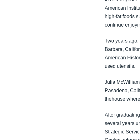
American Instit
high-fat foods 
continue enjoyin
Two years ago, 
Barbara, Califor
American History
used utensils.
Julia McWilliam
Pasadena, Calif
thehouse where
After graduatin
several years un
Strategic Servic