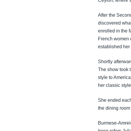
Ceylon, where s
After the Second
discovered what
enrolled in the
French women co
established her 
Shortly afterwa
The show took t
style to Americ
her classic style
She ended each 
the dining room 
Burmese-Amreica
Irene refers Jul