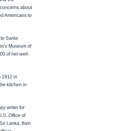
 concerns about
ged Americans to
 to Santa
tion's Museum of
00 of her well-
 1912 in
he kitchen in
y writer for
.S. Office of
 Sri Lanka, then