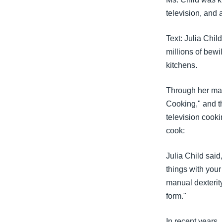
သုတပဒေသာ အင်္ဂလိပ်စာ
အ
television, and 
ညွန်း
စာမျက်နှာ
Text: Julia Chi
သို့
millions of bewi
ကျော်
kitchens.
ကြည့်
ရန်
Through her man
ရှာဖွေ
Cooking," and t
ရန်
television cooki
နေရာ
cook:
သို့
ကျော်
Julia Child said
ရန်
things with your
manual dexterity
form."
In recent years,