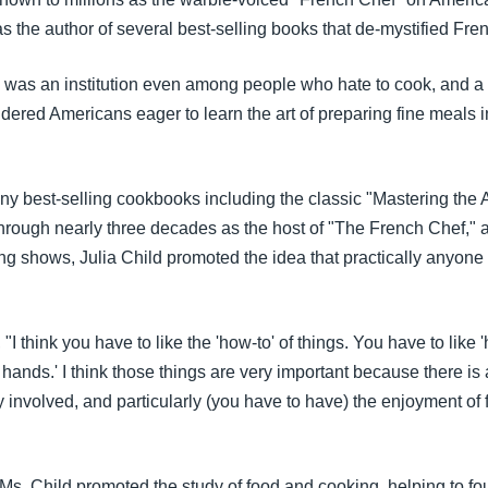
as the author of several best-selling books that de-mystified Fre
ld was an institution even among people who hate to cook, and a
ldered Americans eager to learn the art of preparing fine meals i
y best-selling cookbooks including the classic "Mastering the A
hrough nearly three decades as the host of "The French Chef," 
ng shows, Julia Child promoted the idea that practically anyone 
, "I think you have to like the 'how-to' of things. You have to like
 hands.' I think those things are very important because there is 
 involved, and particularly (you have to have) the enjoyment of 
 Ms. Child promoted the study of food and cooking, helping to fo