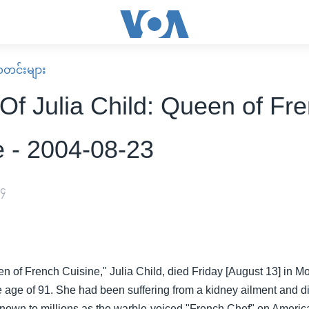
း သတင်းများ
 Of Julia Child: Queen of Fr
e - 2004-08-23
၀၄
n of French Cuisine," Julia Child, died Friday [August 13] in Mo
he age of 91. She had been suffering from a kidney ailment and di
nown to millions as the warble-voiced "French Chef" on Americ