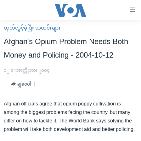
သုံး
ရ
လွယ်ကူ
ထုတ်လွှင့်ခဲ့ပြီး သတင်းများ
မူလစာမျက်နှာ
စေ
Afghan's Opium Problem Needs Both
မြန်မာ
သည့်
Money and Policing - 2004-10-12
ကမ္ဘာ့သတင်းများ
Link
ဗွီဒီယို
နိုင်ငံတကာ
၁၂ ေအာက္တိုဘာ၊ ၂၀၀၄
များ
သတင်းလွတ်လပ်ခွင့်
အမေရိကန်
ပင်မ
မျှဝေပါ
ရပ်ဝန်းတခု လမ်းတခု အလွန်
တရုတ်
အကြောင်းအရာ
သို့
အင်္ဂလိပ်စာလေ့လာမယ်
အစ္စရေး-ပါလက်စတိုင်း
Afghan officials agree that opium poppy cultivation is
ကျော်
among the biggest problems facing the country, but many
အပတ်စဉ်ကဏ္ဍများ
အမေရိကန်သုံးအီဒီယံ
ကြည့်
differ on how to tackle it. The World Bank says solving the
ရေဒီယိုနှင့်ရုပ်သံ အချက်အလက်များ
မကြေးမုံရဲ့ အင်္ဂလိပ်စာ
ရေဒီယို
ရန်
problem will take both development aid and better policing.
ပင်မ
ရေဒီယို/တီဗွီအစီအစဉ်
ရုပ်ရှင်ထဲက အင်္ဂလိပ်စာ
တီဗွီ