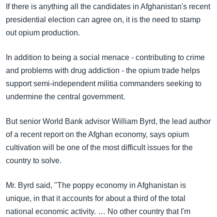
အ
If there is anything all the candidates in Afghanistan's recent
သုတပဒေသာ အင်္ဂလိပ်စာ
ညွန်း
Learning English
presidential election can agree on, it is the need to stamp
စာမျက်နှာ
out opium production.
သို့
ဗွီအိုအေ လူမှုကွန်ယက်များ
ကျော်
In addition to being a social menace - contributing to crime
ကြည့်
and problems with drug addiction - the opium trade helps
ရန်
support semi-independent militia commanders seeking to
ဘာသာစကားများ
ရှာဖွေ
undermine the central government.
ရန်
နေရာ
But senior World Bank advisor William Byrd, the lead author
သို့
of a recent report on the Afghan economy, says opium
ကျော်
cultivation will be one of the most difficult issues for the
ရန်
country to solve.
Mr. Byrd said, "The poppy economy in Afghanistan is
unique, in that it accounts for about a third of the total
national economic activity. … No other country that I'm