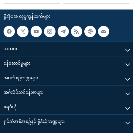
ဗွီအိုအေ လူမှုကွန်ယက်များ
သတင်း
၀န်ဆောင်မှုများ
အပတ်စဉ်ကဏ္ဍများ
အင်္ဂလိပ်သင်ခန်းစာများ
ရေဒီယို
ရုပ်သံအစီအစဉ်နှင့် ဗွီဒီယိုကဏ္ဍများ