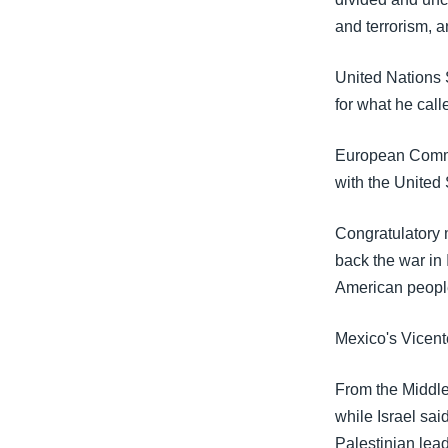
သုတပဒေသာ အင်္ဂလိပ်စာ
အ
and terrorism, 
ညွန်း
စာမျက်နှာ
United Nations 
သို့
for what he cal
ကျော်
ကြည့်
European Commi
ရန်
with the United 
ရှာဖွေ
ရန်
Congratulatory 
နေရာ
back the war in
သို့
American people 
ကျော်
ရန်
Mexico's Vicente
From the Middle 
while Israel sai
Palestinian lea