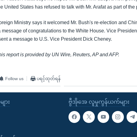
 United States has refused to talk with Mr. Arafat as part of th
reign Ministry says it welcomed Mr. Bush's re-election and Ch
a message of congratulations to the White House. Vice Preside
ent a message to U.S. Vice President Dick Cheney.
this report is provided by UN Wire, Reuters, AP and AFP.
Follow us
ပရင့်ထုတ်ရန်
ုများ
ဗွီအိုအေ လူမှုကွန်ယက်များ