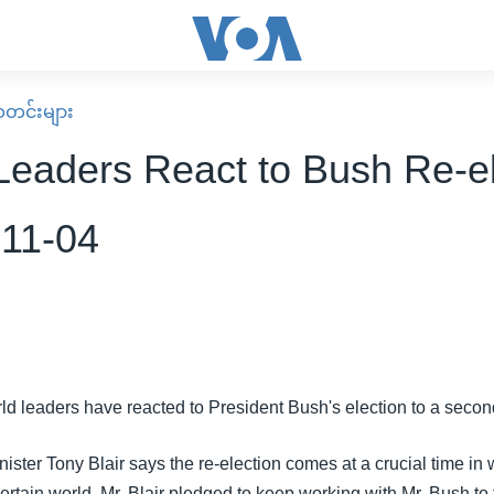
း သတင်းများ
Leaders React to Bush Re-el
-11-04
ld leaders have reacted to President Bush's election to a secon
nister Tony Blair says the re-election comes at a crucial time in
rtain world. Mr. Blair pledged to keep working with Mr. Bush to 