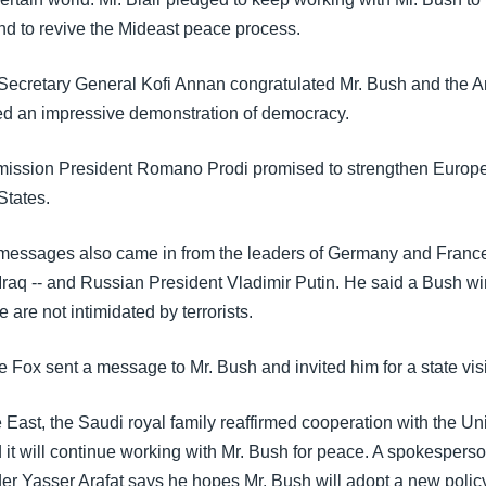
and to revive the Mideast peace process.
Secretary General Kofi Annan congratulated Mr. Bush and the 
led an impressive demonstration of democracy.
ssion President Romano Prodi promised to strengthen Europe
States.
messages also came in from the leaders of Germany and France
 Iraq -- and Russian President Vladimir Putin. He said a Bush w
are not intimidated by terrorists.
 Fox sent a message to Mr. Bush and invited him for a state visi
East, the Saudi royal family reaffirmed cooperation with the Un
d it will continue working with Mr. Bush for peace. A spokesperso
der Yasser Arafat says he hopes Mr. Bush will adopt a new policy