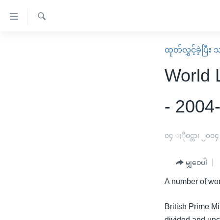
သုံး
ရ
ရှာဖွေ
လွယ်ကူ
မူလစာမျက်နှာ
ထုတ်လွှင့်ခဲ့ပြီ
ရ
စေ
မြန်မာ
လာ
World 
သည့်
ဒ်
ကမ္ဘာ့သတင်းများ
Link
ဗွီဒီယို
နိုင်ငံတကာ
- 2004
များ
သတင်းလွတ်လပ်ခွင့်
အမေရိကန်
ပင်မ
ရပ်ဝန်းတခု လမ်းတခု အလွန်
တရုတ်
၀၄ ႏိုဝင္ဘာ၊ ၂၀၀၄
အကြောင်းအရာ
အင်္ဂလိပ်စာလေ့လာမယ်
အစ္စရေး-ပါလက်စတိုင်း
သို့
မျှဝေပါ
အပတ်စဉ်ကဏ္ဍများ
အမေရိကန်သုံးအီဒီယံ
ကျော်
A number of wor
ကြည့်
ရေဒီယိုနှင့်ရုပ်သံ အချက်အလက်များ
မကြေးမုံရဲ့ အင်္ဂလိပ်စာ
ရေဒီယို
ရန်
ရေဒီယို/တီဗွီအစီအစဉ်
ရုပ်ရှင်ထဲက အင်္ဂလိပ်စာ
တီဗွီ
British Prime Mi
ပင်မ
divided and unce