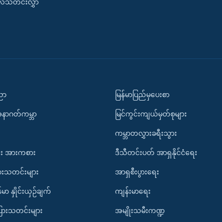
းလ်သတင်းလွှာ
ပညာ
မြန်မာပြည်မှပေးစာ
အနာဂတ်ကမ္ဘာ
မြင်ကွင်းကျယ်မှတ်စုများ
ကမ္ဘာတလွှားခရီးသွား
း အားကစား
ဒီသီတင်းပတ် အာရှနိုင်ငံရေး
ားသတင်းများ
အာရှစီးပွားရေး
်မာ နှိုင်းယှဉ်ချက်
ကျန်းမာရေး
ပြားသတင်းများ
အမျိုးသမီးကဏ္ဍ