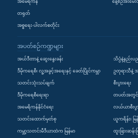
အမေရိကန်
နေ့စဉ်အီးမေ
တရုတ်
အစ္စရေး-ပါလက်စတိုင်း
အပတ်စဉ်ကဏ္ဍများ
အယ်ဒီတာနဲ့ ဆွေးနွေးခန်း
သိပ္ပံနဲ့နည်း
ဒီမိုကရေစီ၊ လူ့အခွင့်အရေးနှင့် ခေတ်ပြိုင်ကမ္ဘာ
ဥတုရာသီနဲ့ 
သတင်းသုံးသပ်ချက်
စီးပွားရေး
ဒီမိုကရေစီရေးရာ
တပတ်အတွင်
အမေရိကန်နိုင်ငံရေး
လယ်ယာစီးပွ
သတင်းထောက်မှတ်စု
ယူကရိန်း၊ မြန
ကမ္ဘာ့သတင်းမီဒီယာထဲက မြန်မာ
ထူးခြားဆန်း