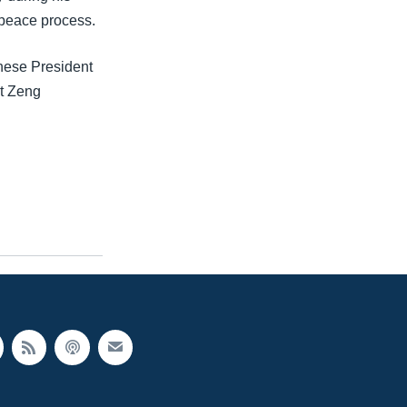
e peace process.
inese President
nt Zeng