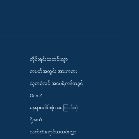
တိုင်းရင်းသတင်းလွှာ
တပတ်အတွင်း အားကစား
သုတစုံလင် အမေရိကန်တခွင်
Gen Z
နေရာပေါင်းစုံ အကြောင်းစုံ
ဒို့အသံ
သက်တံရောင်သတင်းလွှာ