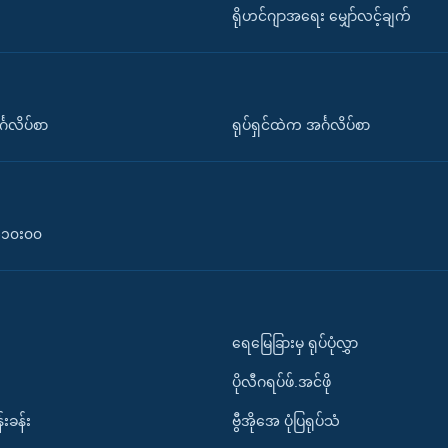
ရိုဟင်ဂျာအရေး မျှော်လင့်ချက်
်္ဂလိပ်စာ
ရုပ်ရှင်ထဲက အင်္ဂလိပ်စာ
၀-၁၀း၀၀
ရေမြေခြားမှ ရုပ်ပုံလွှာ
ပိုလီဂရပ်ဖ်.အင်ဖို
်းခန်း
ဗွီအိုအေ ပုံပြရုပ်သံ