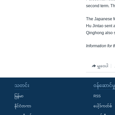
second term. The
The Japanese fo
Hu Jintao sent 
Qinghong also s
Information for 
မျှဝေပါ
သတင်း
၀န်ဆောင်မှ
မြန်မာ
RSS
နိုင်ငံတကာ
ပေါ့ဒ်ကတ်စ်