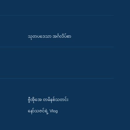
သုတပဒေသာ အင်္ဂလိပ်စာ
ဗွီအိုအေ တမိနစ်သတင်း
နော်သဇင်ရဲ့ Vlog