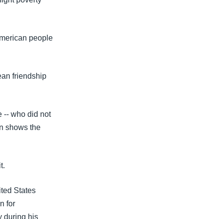
American people
an friendship
 -- who did not
in shows the
t.
ited States
n for
 during his