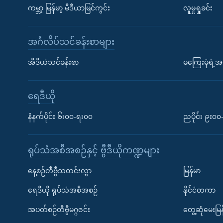
ကမ္ဘာ့ မြန်မာ့ မီဒီယာမြင်ကွင်း
လူမှုရှုခင်း
အင်္ဂလိပ်သင်ခန်းစာများ
အီဒီယံသင်ခန်းစာ
မကြေးမုံရဲ့အင
ရေဒီယို
နံနက်ပိုင်း ၆း၀၀-ရး၀၀
ညပိုင်း ၉း၀
ရုပ်သံအစီအစဉ်နှင့် ဗွီဒီယိုကဏ္ဍများ
နေ့စဉ်တီဗွီသတင်းလွှာ
မြန်မာ
ရေဒီယို ရုပ်သံအစီအစဉ်
နိုင်ငံတကာ
အပတ်စဉ်တီဗွီမဂ္ဂဇင်း
တွေ့ဆုံမေးမြန