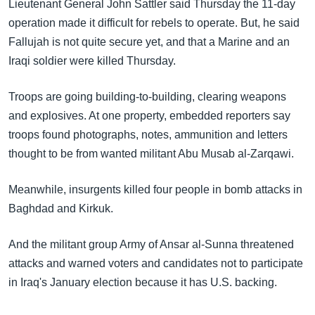
အ
Lieutenant General John Sattler said Thursday the 11-day
သုတပဒေသာ အင်္ဂလိပ်စာ
ညွန်း
operation made it difficult for rebels to operate. But, he said
Learning English
စာမျက်နှာ
Fallujah is not quite secure yet, and that a Marine and an
သို့
Iraqi soldier were killed Thursday.
ဗွီအိုအေ လူမှုကွန်ယက်များ
ကျော်
Troops are going building-to-building, clearing weapons
ကြည့်
and explosives. At one property, embedded reporters say
ရန်
ဘာသာစကားများ
troops found photographs, notes, ammunition and letters
ရှာဖွေ
thought to be from wanted militant Abu Musab al-Zarqawi.
ရန်
နေရာ
Meanwhile, insurgents killed four people in bomb attacks in
သို့
Baghdad and Kirkuk.
ကျော်
ရန်
And the militant group Army of Ansar al-Sunna threatened
attacks and warned voters and candidates not to participate
in Iraq's January election because it has U.S. backing.