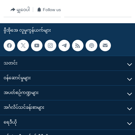
မျှဝေပါ
Follow us
ဗွီအိုအေ လူမှုကွန်ယက်များ
သတင်း
၀န်ဆောင်မှုများ
အပတ်စဉ်ကဏ္ဍများ
အင်္ဂလိပ်သင်ခန်းစာများ
ရေဒီယို