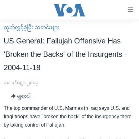
သုံး
ရ
လွယ်ကူ
ထုတ်လွှင့်ခဲ့ပြီး သတင်းများ
မူလစာမျက်နှာ
စေ
US General: Fallujah Offensive Has
မြန်မာ
သည့်
'Broken the Backs' of the Insurgents -
ကမ္ဘာ့သတင်းများ
Link
2004-11-18
ဗွီဒီယို
နိုင်ငံတကာ
များ
သတင်းလွတ်လပ်ခွင့်
အမေရိကန်
ပင်မ
၁၈ ႏိုဝင္ဘာ၊ ၂၀၀၄
ရပ်ဝန်းတခု လမ်းတခု အလွန်
တရုတ်
အကြောင်းအရာ
မျှဝေပါ
သို့
အင်္ဂလိပ်စာလေ့လာမယ်
အစ္စရေး-ပါလက်စတိုင်း
ကျော်
The top commander of U.S. Marines in Iraq says U.S. and
အပတ်စဉ်ကဏ္ဍများ
အမေရိကန်သုံးအီဒီယံ
ကြည့်
Iraqi troops have "broken the back" of the insurgency there
ရေဒီယိုနှင့်ရုပ်သံ အချက်အလက်များ
မကြေးမုံရဲ့ အင်္ဂလိပ်စာ
ရေဒီယို
ရန်
by taking control of Fallujah.
ပင်မ
ရေဒီယို/တီဗွီအစီအစဉ်
ရုပ်ရှင်ထဲက အင်္ဂလိပ်စာ
တီဗွီ