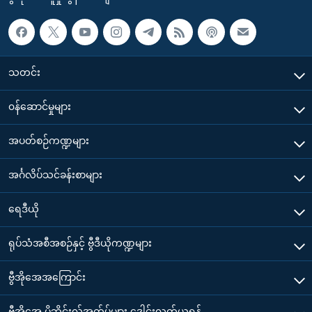
သတင်း
၀န်ဆောင်မှုများ
အပတ်စဉ်ကဏ္ဍများ
အင်္ဂလိပ်သင်ခန်းစာများ
ရေဒီယို
ရုပ်သံအစီအစဉ်နှင့် ဗွီဒီယိုကဏ္ဍများ
ဗွီအိုအေအကြောင်း
ဗွီအိုအေ မိုဘိုင်းလ်အက်ပ်များ ဒေါင်းလုတ်ယူရန်