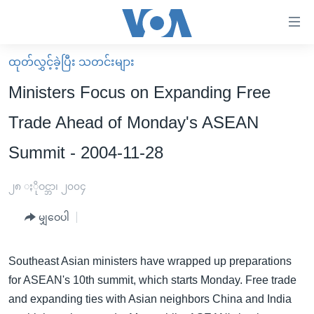
သုံး
ရ
လွယ်ကူ
ထုတ်လွှင့်ခဲ့ပြီး သတင်းများ
မူလစာမျက်နှာ
စေ
Ministers Focus on Expanding Free
မြန်မာ
သည့်
Trade Ahead of Monday's ASEAN
ကမ္ဘာ့သတင်းများ
Link
Summit - 2004-11-28
ဗွီဒီယို
နိုင်ငံတကာ
များ
သတင်းလွတ်လပ်ခွင့်
အမေရိကန်
ပင်မ
၂၈ ႏိုဝင္ဘာ၊ ၂၀၀၄
ရပ်ဝန်းတခု လမ်းတခု အလွန်
တရုတ်
အကြောင်းအရာ
မျှဝေပါ
သို့
အင်္ဂလိပ်စာလေ့လာမယ်
အစ္စရေး-ပါလက်စတိုင်း
ကျော်
အပတ်စဉ်ကဏ္ဍများ
အမေရိကန်သုံးအီဒီယံ
ကြည့်
Southeast Asian ministers have wrapped up preparations
ရေဒီယိုနှင့်ရုပ်သံ အချက်အလက်များ
မကြေးမုံရဲ့ အင်္ဂလိပ်စာ
ရေဒီယို
ရန်
for ASEAN's 10th summit, which starts Monday. Free trade
ပင်မ
and expanding ties with Asian neighbors China and India
ရေဒီယို/တီဗွီအစီအစဉ်
ရုပ်ရှင်ထဲက အင်္ဂလိပ်စာ
တီဗွီ