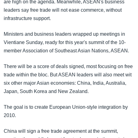
အ
are high on the agenda. Meanwhile, ASEAN's business
သုတပဒေသာ အင်္ဂလိပ်စာ
ညွန်း
leaders say free trade will not ease commerce, without
Learning English
စာမျက်နှာ
infrastructure support.
သို့
ဗွီအိုအေ လူမှုကွန်ယက်များ
Ministers and business leaders wrapped up meetings in
ကျော်
Vientiane Sunday, ready for this year's summit of the 10-
ကြည့်
member Association of Southeast Asian Nations, ASEAN.
ရန်
ဘာသာစကားများ
ရှာဖွေ
There will be a score of deals signed, most focusing on free
ရန်
trade within the bloc. But ASEAN leaders will also meet wit
နေရာ
six other major Asian economies: China, India, Australia,
သို့
Japan, South Korea and New Zealand.
ကျော်
ရန်
The goal is to create European Union-style integration by
2010.
China will sign a free trade agreement at the summit,