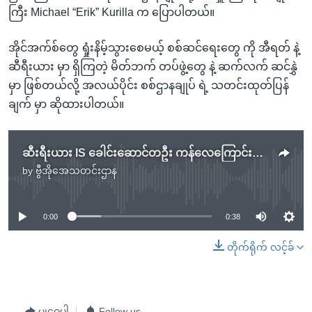
ကြီး Michael “Erik” Kurilla က ပြောပါတယ်။
အိုင်အက်စ်တွေ ရှုံးနိမ့်သွားစေမယ့် စစ်ဆင်ရေးတွေ ကို အီရတ် နဲ့
ဆီရီးယား မှာ ရှိကြတဲ့ မိတ်ဘက် တပ်ဖွဲ့တွေ နဲ့ ဆက်လက် ဆင်နွှဲ
မှာ ဖြစ်တယ်လို့ အလယ်ပိုင်း စစ်ဌာနချုပ် ရဲ့ သတင်းထုတ်ပြန်
ချက် မှာ ဆိုထားပါတယ်။
ဆီးရီးယား IS ခေါင်းဆောင်တဦး ကန်လေကြောင်းက သုတ်သင်
by
ဗွီအိုအေသတင်းဌာန
No media source currently available
0:00
0:38
တိုက်ရိုက် လင့်ခ်
မျှဝေပါ
Follow us