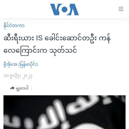
သုံး
ရ
လွယ်ကူ
နိုင်ငံတကာ
မူလစာမျက်နှာ
စေ
ဆီးရီးယား IS ခေါင်းဆောင်တဦး ကန်
မြန်မာ
သည့်
လေကြောင်းက သုတ်သင်
ကမ္ဘာ့သတင်းများ
Link
ဗွီဒီယို
နိုင်ငံတကာ
ဗွီအိုအေ (မြန်မာပိုင်း)
များ
သတင်းလွတ်လပ်ခွင့်
အမေရိကန်
၁၀ ဇူလိုင္၊ ၂၀၂၃
ပင်မ
ရပ်ဝန်းတခု လမ်းတခု အလွန်
တရုတ်
အကြောင်းအရာ
မျှဝေပါ
သို့
အင်္ဂလိပ်စာလေ့လာမယ်
အစ္စရေး-ပါလက်စတိုင်း
ကျော်
အပတ်စဉ်ကဏ္ဍများ
အမေရိကန်သုံးအီဒီယံ
ကြည့်
ရေဒီယိုနှင့်ရုပ်သံ အချက်အလက်များ
မကြေးမုံရဲ့ အင်္ဂလိပ်စာ
ရေဒီယို
ရန်
ပင်မ
ရေဒီယို/တီဗွီအစီအစဉ်
ရုပ်ရှင်ထဲက အင်္ဂလိပ်စာ
တီဗွီ