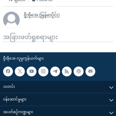
ဗွီအိုအေ (မြန်မာပိုင်း)
အခြားဖတ်ရှုစရာများ
ဗွီအိုအေ လူမှုကွန်ယက်များ
သတင်း
၀န်ဆောင်မှုများ
အပတ်စဉ်ကဏ္ဍများ