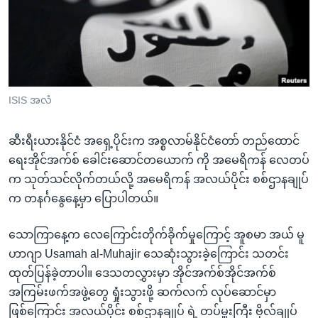
အ
သုတပဒေသာ အင်္ဂလိပ်စာ
ညွန်း
Learning English
စာမျက်နှာ
သို့
ဗွီအိုအေ လူမှုကွန်ယက်များ
ကျော်
ကြည့်
ISIS အလံ
ရန်
ဘာသာစကားများ
ရှာဖွေ
ဆီးရီးယားနိုင်ငံ အရှေ့ပိုင်းက အစ္စလာမ်နိုင်ငံတော် တည်ထောင်
ရန်
ရေးအိုင်အက်စ် ခေါင်းဆောင်တယောက် ကို အမေရိကန် လေတပ်
နေရာ
က သုတ်သင်လိုက်တယ်လို့ အမေရိကန် အလယ်ပိုင်း စစ်ဌာနချုပ်
သို့
က တနင်္ဂနွေနေ့မှာ ပြောပါတယ်။
ကျော်
ရန်
သောကြာနေ့က လေကြောင်းတိုက်ခိုက်မှုကြောင့် အူစမာ အယ် မူ
ဟာဂျာ Usamah al-Muhajir သေဆုံးသွားခဲ့ကြောင်း သတင်း
ထုတ်ပြန်ခဲ့တာပါ။ ဒေသတလွှားမှာ အိုင်အက်စ်အိုင်အက်စ်
အကြမ်းဖက်အဖွဲ့တွေ ရှုံးသွားဖို့ ဆက်လက် လုပ်ဆောင်မှာ
ဖြစ်ကြောင်း အလယ်ပိုင်း စစ်ဌာနချုပ် ရဲ့ တပ်မှူးကြီး ဗိုလ်ချုပ်