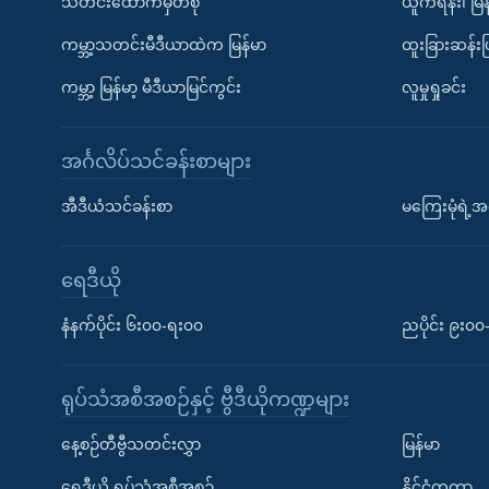
သတင်းထောက်မှတ်စု
ယူကရိန်း၊ မြန
ကမ္ဘာ့သတင်းမီဒီယာထဲက မြန်မာ
ထူးခြားဆန်း
ကမ္ဘာ့ မြန်မာ့ မီဒီယာမြင်ကွင်း
လူမှုရှုခင်း
အင်္ဂလိပ်သင်ခန်းစာများ
အီဒီယံသင်ခန်းစာ
မကြေးမုံရဲ့အင
ရေဒီယို
နံနက်ပိုင်း ၆း၀၀-ရး၀၀
ညပိုင်း ၉း၀
ရုပ်သံအစီအစဉ်နှင့် ဗွီဒီယိုကဏ္ဍများ
နေ့စဉ်တီဗွီသတင်းလွှာ
မြန်မာ
ရေဒီယို ရုပ်သံအစီအစဉ်
နိုင်ငံတကာ