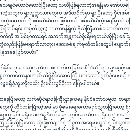
ချင်ယောင်ဆောင်ပြီးတော့ သတိပြန်ရလာတဲ့အချိန်မှာ အော်ဟစ်ပ
့အတွက် ရွာသူရွာသားတွေက အဲဒီတဝိုက်မှာ ရှာပြီးတော့ ဝိုင်းဖမ်း
ံးယောက်ကို ဖမ်းဆီးမိတာ ဖြစ်တယ်။ ဖမ်းဆီးမိတဲ့အချိန်မှာပဲ မ
မြန်တပ်ရင်း အမှတ် (၇၅) က တာဝန်ရှိတဲ့ ဗိုလ်ကြီးတစ်ယောက်က လာပ
က်ကို အပြင်မှာထားရင် အသက်အန္တရာယ်စိုးရိမ်ရတယ်ဆိုပြီး ခေါ
တွဲလည်းပြန်မရောက်လာဘူး၊ ဆေးစစ်ချက်မှတ်တမ်းတွေပါ ပျောက်ဆု
ြေအနေ ဖြစ်တယ်။”
ေါက်နိုင်ရေး သေဆုံးသူ မိသားစုဘက်က မြန်မာနိုင်ငံဆိုင်ရာ လူ့အခွင့
စ္စတာကင်တာနားအထိ သိရှိနိုင်အောင် ကြိုးစားဆောင်ရွက်ခဲ့ပေမယ့်
မှုမရှိခဲ့ဘူးလို့လည်း ဦးမင်းလွင်ဦးက ပြောပါတယ်။
ကနေပြီးတော့ သက်ဆိုင်ရာဝန်ကြီးဌာနကနေ နိုင်ငံတော်သမ္မတ၊ တရားဥ
ာတွေကို တိုင်တန်းပြီးတဲ့အခါမှာ စုံစမ်းရေးကော်မရှင်လွှတ်ပြီးတော့ စုံ
ေးယူခြင်း မရှိသေးဘဲနဲ့ ဒီနယ်မြေအတွင်းမှာ သံသယရှိနေတဲ့ နာမည်ဆ
ြည့်ဖို့ ဆိုပြီးတော့ ဆုံးဖြတ်ချက်နဲ့ ကိစ္စက အရေးမယူဘဲနဲ့ ပြီးသွ