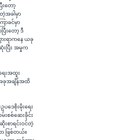
ြီးတော့
တဲ့အခါမှာ
ကြာခင်မှာ
ြီးတော့ ဒီ
်သွားရာကနေ ယခု
ံးပြီး အမှုက
်အရေးအထူး
 အခုအချိန်အထိ
ပဒေစိုးမိုးရေး
စမ်းစစ်ဆေးခိုင်း
ိုးစာရင်းဝင်တဲ့
ားတာ ဖြစ်တယ်။