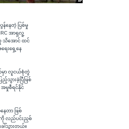
်နေတဲ့ ပြစ်မှု
HRC အာရှလူ့
သူ သိအောင် ထင်
်အရေးရှေ့နေ
မှာ လူငယ်စုံတွဲ
်သွားခဲ့ပြီဖြစ်
ှုစီရင်နိုင်
ောနေတာ ဖြစ်
ို လည်ပင်းညှစ်
ဲခေါ်သွားတယ်။