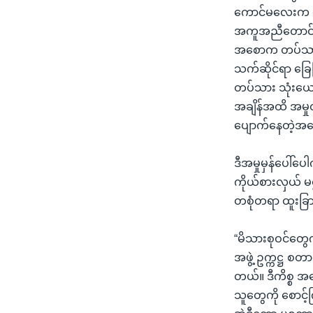
ကောင်မလေးက သေ
အကူအညီတောင်းတဲ
အစောက တပ်သားသု
သက်ဆိုင်ရာ ခြေ
တပ်သား သုံးယော
အချိန်အထိ အမှု
ပျောက်နေတဲ့အခ
ဒီအမှုမှန်ပေါ်ပ
ကိုယ်စားလှယ် မ
တစုံတရာ ထူးခြား
“မိသားစုဝင်တွေ
အဖွဲ့ ဥက္ကဋ္ဌ စတ
တယ်။ ဒီကိစ္စ အရ
သူတွေကို စောင့်က