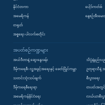
နိုင်ငံတကာ
ပေါ့ဒ်ကတ်စ်
အမေရိကန်
နေ့စဉ်အီးမေ
တရုတ်
အစ္စရေး-ပါလက်စတိုင်း
အပတ်စဉ်ကဏ္ဍများ
အယ်ဒီတာနဲ့ ဆွေးနွေးခန်း
သိပ္ပံနဲ့နည်း
ဒီမိုကရေစီ၊ လူ့အခွင့်အရေးနှင့် ခေတ်ပြိုင်ကမ္ဘာ
ဥတုရာသီနဲ့ 
သတင်းသုံးသပ်ချက်
စီးပွားရေး
ဒီမိုကရေစီရေးရာ
တပတ်အတွင်
အမေရိကန်နိုင်ငံရေး
လယ်ယာစီးပွ