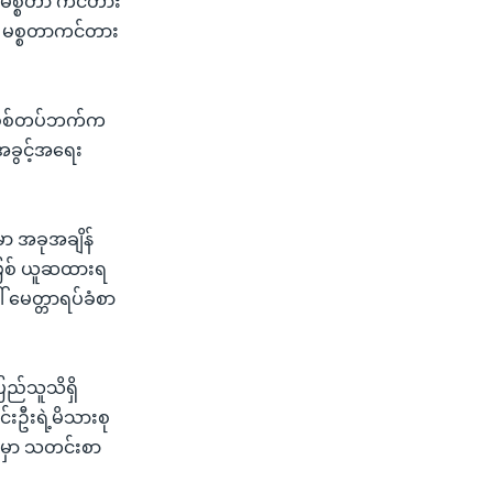
က မစ္စတာ ကင်တား
ကို မစ္စတာကင်တား
် စစ်တပ်ဘက်က
့အခွင့်အရေး
ှာ အခုအချိန်
ဖြစ် ယူဆထားရ
ါ် မေတ္တာရပ်ခံစာ
ြည်သူသိရှိ
်းဦးရဲ့မိသားစု
်းမှာ သတင်းစာ