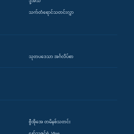
ဒို့အသံ
သက်တံရောင်သတင်းလွှာ
သုတပဒေသာ အင်္ဂလိပ်စာ
ဗွီအိုအေ တမိနစ်သတင်း
နော်သဇင်ရဲ့ Vlog