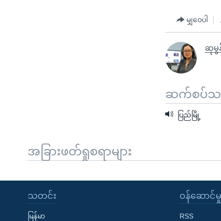
မျှဝေပါ
ဆုမွန
ဆက်စပ်သတင
ပြည်မြို့
အခြားဖတ်ရှုစရာများ
သတင်း
၀န်ဆောင်မှ
မြန်မာ
RSS