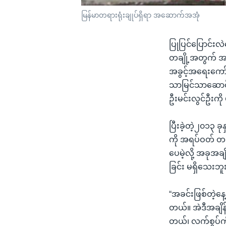
မြန်မာတရားရုံးချုပ်ရှိရာ အဆောက်အအုံ
ပြုပြင်ပြောင်းလ
တချို့အတွက် အခ
အခွင့်အရေးကော်
သာမြင်သာဆောင်ရွ
ဦးမင်းလွင်ဦးက
ပြီးခဲ့တဲ့၂၀၁၃ ခ
ကို အရပ်ဝတ် တပ်
ပေမဲ့လို့ အခုအခ
ခြင်း မရှိသေးဘူ
“အခင်းဖြစ်တဲ့န
တယ်။ အဲဒီအချိ
တယ်၊ လက်စွပ်ကို