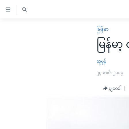
သုံး
ရ
ရှာဖွေ
လွယ်ကူ
မူလစာမျက်နှာ
မြန်မာ
ရ
စေ
မြန်မာ
လာ
မြန်မာ
သည့်
ဒ်
ကမ္ဘာ့သတင်းများ
Link
ဗွီဒီယို
နိုင်ငံတကာ
ဆုမွန်
များ
သတင်းလွတ်လပ်ခွင့်
အမေရိကန်
၂၇ ဧၿပီ၊ ၂၀၁၄
ပင်မ
ရပ်ဝန်းတခု လမ်းတခု အလွန်
တရုတ်
အကြောင်းအရာ
အင်္ဂလိပ်စာလေ့လာမယ်
မျှဝေပါ
အစ္စရေး-ပါလက်စတိုင်း
သို့
အပတ်စဉ်ကဏ္ဍများ
အမေရိကန်သုံးအီဒီယံ
ကျော်
ကြည့်
ရေဒီယိုနှင့်ရုပ်သံ အချက်အလက်များ
မကြေးမုံရဲ့ အင်္ဂလိပ်စာ
ရေဒီယို
ရန်
ရေဒီယို/တီဗွီအစီအစဉ်
ရုပ်ရှင်ထဲက အင်္ဂလိပ်စာ
တီဗွီ
ပင်မ