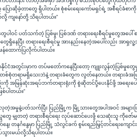
ာကင်တားနား လာတဲ့အခါမှာ အဲဒီကိစ္စကို မိသားစုဝင်တွေကိုယ်တိုင်
ော့ ပြောဆိုခဲ့တာတွေ ရှိပါတယ်။ စုံစမ်းရေးကော်မရှင်ရဲ့ အစီရင်ခံစာ
်လို့ ကျနော်တို့ သိရပါတယ်။”
ေပါဝင် ပတ်သက်တဲ့ ပြစ်မှု၊ ပြစ်ဒဏ် တရားရေးစီရင်မှုတွေအပေါ
ှုတွေရှိနေပြီး တရားရေးစီရင်မှု အားနည်းနေတဲ့အပေါ်လည်း အာရှလူ
ဖန်ထောက်ပြလိုက်ပါတယ်။
်မာနိုင်ငံအတွင်းမှာက တပ်မတော်ကနေပြီးတော့ ကျူးလွန်တဲ့ပြစ်မှုတွေမ
တစ်စုံတရာမရှိသေးဘဲနဲ့ တရားခံတွေက လွတ်နေတယ်။ တရားခံအ
ကို အမြန်ဆုံးအရပ်ဘက်တရားရုံးကို စွဲဆိုတင်ပို့ပေးနိုင်ဖို့ အရေးပေ
ဖြစ်ပါတယ်။”
လုတဲ့အမှုနဲ့ပတ်သက်ပြီး ပြည်မြို့က မြို့သားတွေအပါအဝင် အများပ
ူတွေ မျှတတဲ့ တရားစီရင်ရေး လုပ်ဆောင်ပေးဖို့ သေဆုံးသူ ကိုဇော်မင
ေ့၊ တနင်္ဂနွေမှာ ပြည်မြို့ သံလွင်ခက် စွမ်းရည်မြှင့်တင်ရေးကျောင
လုပ်သွားမယ်လို့သိရပါတယ်။