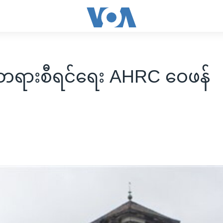
့ တရားစီရင်ရေး AHRC ဝေဖန်