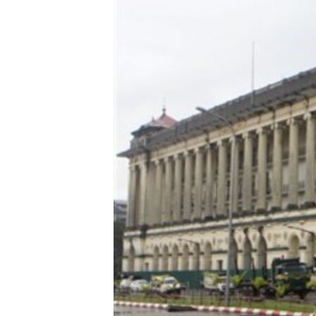
သုတပဒေသာ အင်္ဂလိပ်စာ
အ
ညွန်း
စာမျက်နှာ
သို့
ကျော်
ကြည့်
ရန်
ရှာဖွေ
ရန်
နေရာ
သို့
ကျော်
ရန်