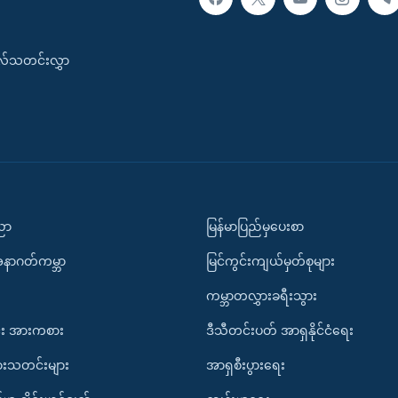
းလ်သတင်းလွှာ
ပညာ
မြန်မာပြည်မှပေးစာ
အနာဂတ်ကမ္ဘာ
မြင်ကွင်းကျယ်မှတ်စုများ
ကမ္ဘာတလွှားခရီးသွား
း အားကစား
ဒီသီတင်းပတ် အာရှနိုင်ငံရေး
ားသတင်းများ
အာရှစီးပွားရေး