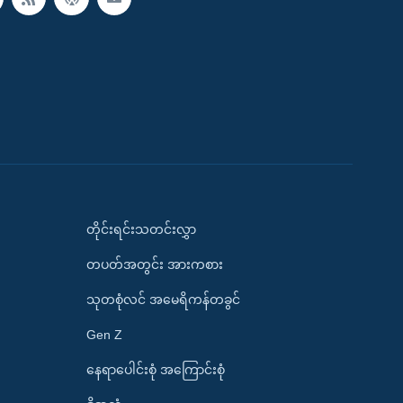
တိုင်းရင်းသတင်းလွှာ
တပတ်အတွင်း အားကစား
သုတစုံလင် အမေရိကန်တခွင်
Gen Z
နေရာပေါင်းစုံ အကြောင်းစုံ