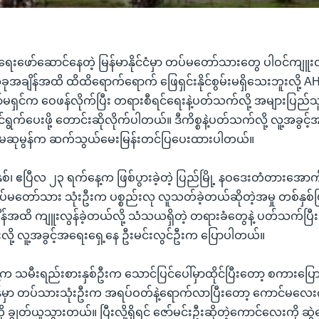
ဲရေးဖော်ဆောင်နေတဲ့ မြန်မာနိုင်ငံမှာ တပ်မတော်သားတွေ ပါဝင်ကျူးလွန
ုအချိန်အထိ ထိထိရောက်ရောက် ဖြေရှင်းနိုင်စွမ်းမရှိသေးဘူးလို့ A
မရှင်က ဝေဖန်လိုက်ပြီး တရားစီရင်ရေးနဲ့ပတ်သက်လို့ အများပြည်
က်ပေးဖို့ တောင်းဆိုလိုက်ပါတယ်။ ဒီကိစ္စနဲ့ပတ်သက်လို့ လူ့အခွင့
ို မဆုမွန်က ဆက်သွယ်မေးမြန်းတင်ပြပေးထားပါတယ်။
ုနှစ်၊ ဧပြီလ ၂၃ ရက်နေ့က ဖြစ်ပွားခဲ့တဲ့ ပြည်မြို့ နဝဒေးတံတားအောက်
မတော်သား သုံးဦးက ပစ္စည်းလု လူသတ်ခဲ့တယ်ဆိုတဲ့အမှု တစ်နှစ်ပြည့
ျိန်အထိ ကျူးလွန်ခဲ့တယ်လို့ သံသယရှိတဲ့ တရားခံတွေနဲ့ ပတ်သက်ပြီး အမ
းလို့ လူ့အခွင့်အရေးရှေ့နေ ဦးမင်းလွင်ဦးက ပြောပါတယ်။
ေ့က သမီးရည်းစားနှစ်ဦးက သောင်ပြင်ပေါ်မှာထိုင်ပြီးတော့ စကားပြ
န်မှာ တပ်သားသုံးဦးက အရပ်ဝတ်နဲ့ရောက်လာပြီးတော့ ကောင်မလေးက
 ချွတ်ယူသွားတယ်။ ပြီးလို့ရှိရင် ဇော်မင်းဦးဆိုတဲ့ကောင်လေးကို ဆွ