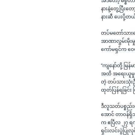
အဲဒီတော့ မစ္စတ
နားနဲ့တွေ့ပြီးတ
နားဆီ ပေးပို့တယ
တပ်မတော်သားတွ
အာဏာလွှမ်းမိုးမ
ကော်မရှင်က ဝေ
“ကျနော်တို့ မြန
အထိ အရေးယူမှု
တဲ့ တပ်သားသုံးဦး
ထုတ်ပြန်ရခြင်း 
ဒီလူသတ်ပစ္စည်း
အောင် တာဝန်ရှိသ
က ဧပြီလ ၂၇ ရက်န
ရှင်းလင်းပွဲပြု