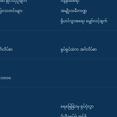
်မာ နှိုင်းယှဉ်ချက်
ကျန်းမာရေး
ပြားသတင်းများ
အမျိုးသမီးကဏ္ဍ
ရိုဟင်ဂျာအရေး မျှော်လင့်ချက်
်္ဂလိပ်စာ
ရုပ်ရှင်ထဲက အင်္ဂလိပ်စာ
၀-၁၀း၀၀
ရေမြေခြားမှ ရုပ်ပုံလွှာ
ပိုလီဂရပ်ဖ်.အင်ဖို