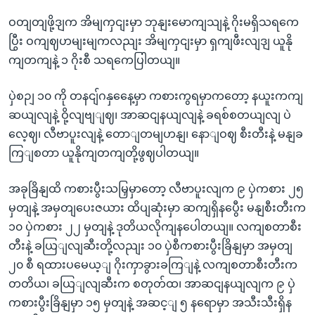
ဝတျတျဖို့ဒျက အိမျကှငျးမှာ ဘုနျးမောကျသျနဲ့ ဂိုးမရှိသရကေ
ပြွီး ဝကျဈဟမျးမျကလညျး အိမျကှငျးမှာ ရှကျဖီးလျဒျ ယူနို
ကျတကျနဲ့ ၁ ဂိုးစီ သရကေပြါတယျ။
ပှဲစဉျ ၁၀ ကို တနငျ်ဂနှနေေ့မှာ ကစားကွရမှာကတော့ နယူးကကျ
ဆယျလျနဲ့ ဝို့လျဗျျဈ၊ အာဆငျနယျလျနဲ့ ခရစ်စတယျလျ ပဲ
လေ့ဈ၊ လီဗာပူးလျနဲ့ တောျတမျဟနျ၊ နောျဝဈ စီးတီးနဲ့ မနျခ
ကြျစတာ ယူနိုကျတကျတို့ဖွဈပါတယျ။
အခုခြိနျထိ ကစားပွီးသမြှမှာတော့ လီဗာပူးလျက ၉ ပှဲကစား ၂၅
မှတျနဲ့ အမှတျပေးဇယား ထိပျဆုံးမှာ ဆကျရှိနပွေီး မနျစီးတီးက
၁၀ ပှဲကစား ၂၂ မှတျနဲ့ ဒုတိယလိုကျနပေါတယျ။ လကျစတာစီး
တီးနဲ့ ခယြျလျဆီးတို့လညျး ၁၀ ပှဲစီကစားပွီးခြိနျမှာ အမှတျ
၂၀ စီ ရထားပမေယ့ျ ဂိုးကှာခွားခကြျနဲ့ လကျစတာစီးတီးက
တတိယ၊ ခယြျလျဆီးက စတုတ်ထ၊ အာဆငျနယျလျက ၉ ပှဲ
ကစားပွီးခြိနျမှာ ၁၅ မှတျနဲ့ အဆင့ျ ၅ နရောမှာ အသီးသီးရှိန