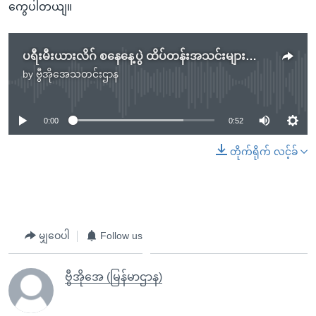
ကွေပါတယျ။
ပရီးမီးယားလိဂ် စနေနေ့ပွဲ ထိပ်တန်းအသင်းများအားလုံး အနိုင်ရ
by
ဗွီအိုအေသတင်းဌာန
No media source currently available
0:00
0:52
တိုက်ရိုက် လင့်ခ်
မျှဝေပါ
Follow us
ဗွီအိုအေ (မြန်မာဌာန)