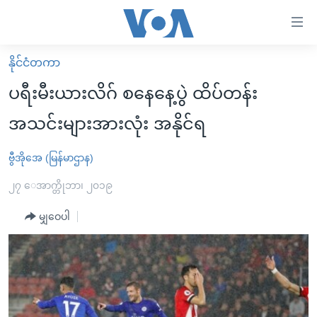
သုံး
ရ
လွယ်ကူ
နိုင်ငံတကာ
မူလစာမျက်နှာ
စေ
ပရီးမီးယားလိဂ် စနေနေ့ပွဲ ထိပ်တန်း
မြန်မာ
သည့်
အသင်းများအားလုံး အနိုင်ရ
ကမ္ဘာ့သတင်းများ
Link
ဗွီဒီယို
နိုင်ငံတကာ
ဗွီအိုအေ (မြန်မာဌာန)
များ
သတင်းလွတ်လပ်ခွင့်
အမေရိကန်
၂၇ ေအာက္တိုဘာ၊ ၂၀၁၉
ပင်မ
ရပ်ဝန်းတခု လမ်းတခု အလွန်
တရုတ်
အကြောင်းအရာ
မျှဝေပါ
သို့
အင်္ဂလိပ်စာလေ့လာမယ်
အစ္စရေး-ပါလက်စတိုင်း
ကျော်
အပတ်စဉ်ကဏ္ဍများ
အမေရိကန်သုံးအီဒီယံ
ကြည့်
ရေဒီယိုနှင့်ရုပ်သံ အချက်အလက်များ
မကြေးမုံရဲ့ အင်္ဂလိပ်စာ
ရေဒီယို
ရန်
ပင်မ
ရေဒီယို/တီဗွီအစီအစဉ်
ရုပ်ရှင်ထဲက အင်္ဂလိပ်စာ
တီဗွီ