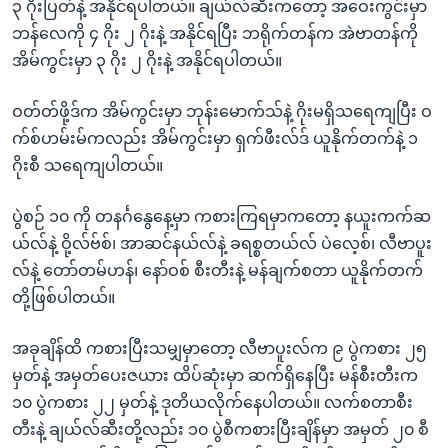
၃ ဂိုးပြတ်နဲ့ အနိုင်ရပါတယ်။ ချယ်လ်ဆီးကတော့ အဝေးကွင်းမှာ
ဘန်လေကို ၄ ဂိုး ၂ ဂိုးနဲ့ အနိုင်ရပြီး ဘရိုက်တန်က အဲဗာတန်ကို
အိမ်ကွင်းမှာ ၃ ဂိုး ၂ ဂိုးနဲ့ အနိုင်ရပါတယ်။
ဝတ်တ်ဖို့ဒ်က အိမ်ကွင်းမှာ ဘုန်းမောက်သ်နဲ့ ဂိုးမရှိသရေကျပြီး ဝ
က်စ်ဟမ်းမ်ကလည်း အိမ်ကွင်းမှာ ရှက်ဖီးလ်ဒ် ယူနိုက်တက်နဲ့ ၁
ဂိုးစီ သရေကျပါတယ်။
ပွဲစဉ် ၁၀ ကို တနင်္ဂနွေနေ့မှာ ကစားကြရမှာကတော့ နယူးကက်ဆ
ယ်လ်နဲ့ ဝို့လ်ဗ်စ်၊ အာဆင်နယ်လ်နဲ့ ခရစ္စတယ်လ် ပဲလေ့စ်၊ လီဗာပူး
လ်နဲ့ တော်တမ်ဟန်၊ နော်ဝစ် စီးတီးနဲ့ မန်ချက်စတာ ယူနိုက်တက်
တို့ဖြစ်ပါတယ်။
အခုချိန်ထိ ကစားပြီးသမျှမှာတော့ လီဗာပူးလ်က ၉ ပွဲကစား ၂၅
မှတ်နဲ့ အမှတ်ပေးဇယား ထိပ်ဆုံးမှာ ဆက်ရှိနေပြီး မန်စီးတီးက
၁၀ ပွဲကစား ၂၂ မှတ်နဲ့ ဒုတိယလိုက်နေပါတယ်။ လက်စတာစီး
တီးနဲ့ ချယ်လ်ဆီးတို့လည်း ၁၀ ပွဲစီကစားပြီးချိန်မှာ အမှတ် ၂၀ စီ