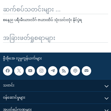
ဆက်စပ်သတင်းများ ...
စနေည ပရီးမီးယားလိဂ် ဇယားထိပ် သုံးသင်းလုံး နိုင်ပွဲရ
အခြားဖတ်ရှုစရာများ
ဗွီအိုအေ လူမှုကွန်ယက်များ
သတင်း
၀န်ဆောင်မှုများ
အပတ်စဉ်ကဏ္ဍများ