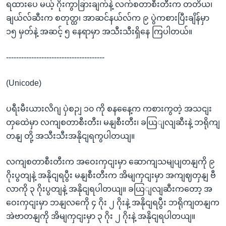
ရထားပေ မယ့် ဂိုးကွာခြားချက်နဲ့ လက်စတာစီးတီးက တတိယ၊
ချယ်လ်ဆီးက စတုတ္ထ၊ အာဆင်နယ်လ်က ၉ ပွဲကစားပြီးချိန်မှာ
၁၅ မှတ်နဲ့ အဆင့် ၅ နေရာမှာ အသီးသီးရှိနေ ကြပါတယ်။
---------------------------------------
(Unicode)
ပရီးမီးယားလိဂျ ပှဲစဉျ ၁၀ ကို စနနေေ့က ကစားကွတဲ့ အသငျး
တှထေဲမှာ လကျစတာစီးတီး၊ မနျစီးတီး၊ ခယြျလျဆီးနဲ့ ဘရိုကျ
တနျ တို့ အသီးသီးအနိုငျရကွပါတယျ။
လကျစတာစီးတီးက အဝေးကှငျးမှာ ဆောကျသမျပျတနျကို ၉
ဂိုးပွတျနဲ့ အနိုငျရပွီး မနျစီးတီးက အိမျကှငျးမှာ အကျဈတှနျ ဗီ
လာကို ၃ ဂိုးပွတျနဲ့ အနိုငျရပါတယျ။ ခယြျလျဆီးကတော့ အ
ဝေးကှငျးမှာ ဘနျလကေို ၄ ဂိုး ၂ ဂိုးနဲ့ အနိုငျရပွီး ဘရိုကျတနျက
အဲဗာတနျကို အိမျကှငျးမှာ ၃ ဂိုး ၂ ဂိုးနဲ့ အနိုငျရပါတယျ။