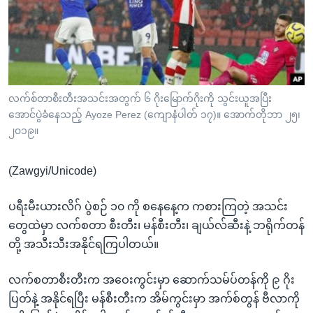
အ
သုတပဒေသာ အင်္ဂလိပ်စာ
ညွန်း
Learning English
စာမျက်နှာ
သို့
ဗွီအိုအေ လူမှုကွန်ယက်များ
ကျော်
ကြည့်
လက်စ်တာစီးတီးအသင်းအတွက် ၆ ဂိုးမြောက်ဂိုးကို သွင်းယူအပြီး
အောင်ပွဲခံနေသည့် Ayoze Perez (ကျောနံပါတ် ၁၇)။ အောက်တိုဘာ ၂၅၊
ရန်
ဘာသာစကားများ
၂၀၁၉။
ရှာဖွေ
ရန်
(Zawgyi/Unicode)
နေရာ
သို့
ပရီးမီးယားလိဂ် ပွဲစဉ် ၁၀ ကို စနေနေ့က ကစားကြတဲ့ အသင်း
ကျော်
တွေထဲမှာ လက်စတာ စီးတီး၊ မန်စီးတီး၊ ချယ်လ်ဆီးနဲ့ ဘရိုက်တန်
ရန်
တို့ အသီးသီးအနိုင်ရကြပါတယ်။
လက်စတာစီးတီးက အဝေးကွင်းမှာ ဆောက်သမ်ပ်တန်ကို ၉ ဂိုး
ပြတ်နဲ့ အနိုင်ရပြီး မန်စီးတီးက အိမ်ကွင်းမှာ အက်စ်တွန် ဗီလာကို