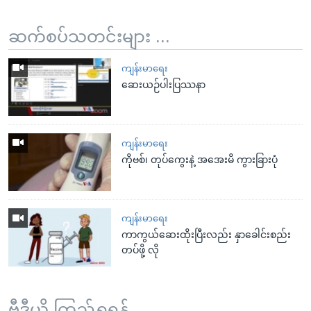
ဆက်စပ်သတင်းများ ...
ကျန်းမာရေး
ဆေးယဉ်ပါးပြဿနာ
ကျန်းမာရေး
ကိုဗစ်၊ တုပ်ကွေးနဲ့ အအေးမိ ကွားခြားပုံ
ကျန်းမာရေး
ကာကွယ်ဆေးထိုးပြီးလည်း နှာခေါင်းစည်း
တပ်ဖို့ လို
ဗွီဒီယို ကြည့်ရှုရန်