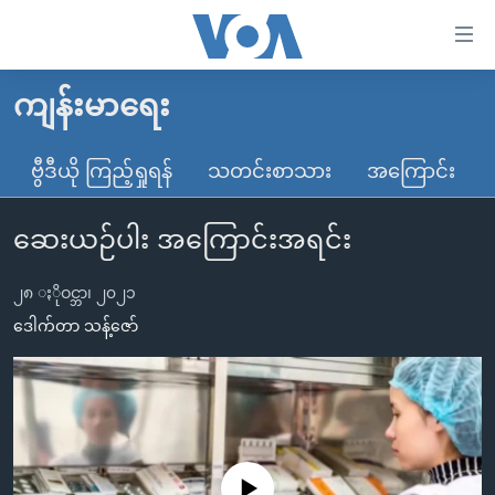
သုံး
ရ
လွယ်ကူ
ကျန်းမာရေး
မူလစာမျက်နှာ
စေ
မြန်မာ
ဗွီဒီယို ကြည့်ရှုရန်
သတင်းစာသား
အကြောင်း
သည့်
ကမ္ဘာ့သတင်းများ
Link
ဆေးယဉ်ပါး အကြောင်းအရင်း
ဗွီဒီယို
နိုင်ငံတကာ
များ
သတင်းလွတ်လပ်ခွင့်
အမေရိကန်
ပင်မ
၂၈ ႏိုဝင္ဘာ၊ ၂၀၂၁
ရပ်ဝန်းတခု လမ်းတခု အလွန်
တရုတ်
အကြောင်းအရာ
ဒေါက်တာ သန့်ဇော်
သို့
အင်္ဂလိပ်စာလေ့လာမယ်
အစ္စရေး-ပါလက်စတိုင်း
ကျော်
အပတ်စဉ်ကဏ္ဍများ
အမေရိကန်သုံးအီဒီယံ
ကြည့်
ရေဒီယိုနှင့်ရုပ်သံ အချက်အလက်များ
မကြေးမုံရဲ့ အင်္ဂလိပ်စာ
ရေဒီယို
ရန်
ပင်မ
ရေဒီယို/တီဗွီအစီအစဉ်
ရုပ်ရှင်ထဲက အင်္ဂလိပ်စာ
တီဗွီ
No media source currently available