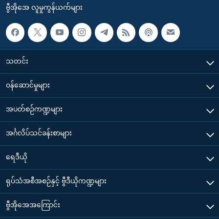
ဗွီအိုအေ လူမှုကွန်ယက်များ
သတင်း
၀န်ဆောင်မှုများ
အပတ်စဉ်ကဏ္ဍများ
အင်္ဂလိပ်သင်ခန်းစာများ
ရေဒီယို
ရုပ်သံအစီအစဉ်နှင့် ဗွီဒီယိုကဏ္ဍများ
ဗွီအိုအေအကြောင်း