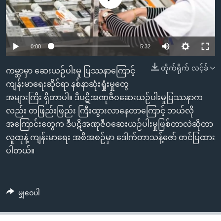
အ
သုတပဒေသာ အင်္ဂလိပ်စာ
ညွန်း
Learning English
စာမျက်နှာ
သို့
ဗွီအိုအေ လူမှုကွန်ယက်များ
0:00
5:32
ကျော်
တိုက်ရိုက် လင့်ခ်
ကြည့်
ကမ္ဘာမှာ ဆေးယဉ်ပါးမှု ပြဿနာကြောင့်
ရန်
ကျန်းမာရေးဆိုင်ရာ နစ်နာဆုံးရှုံးမှုတွေ
ဘာသာစကားများ
ရှာဖွေ
အများကြီး ရှိတာပါ။ ဒီပဋိအဏုဇီဝဆေးယဉ်ပါးမှုပြဿနာက
ရန်
လည်း တဖြည်းဖြည်း ကြီးထွားလာနေတာကြောင့် ဘယ်လို
နေရာ
အကြောင်းတွေက ဒီပဋိအဏုဇီဝဆေးယဉ်ပါးမှုဖြစ်တာလဲဆိုတာ
သို့
လူထုနဲ့ ကျန်းမာရေး အစီအစဉ်မှာ ဒေါက်တာသန့်ဇော် တင်ပြထား
ကျော်
ပါတယ်။
ရန်
မျှဝေပါ