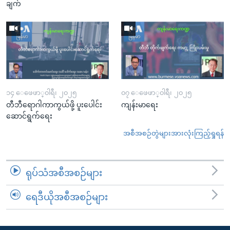
ချက်
၁၄ ေဖေဖာ္၀ါရီ၊ ၂၀၂၅
၀၇ ေဖေဖာ္၀ါရီ၊ ၂၀၂၅
တီဘီရောဂါကာကွယ်ဖို့ ပူးပေါင်း
ကျန်းမာရေး
ဆောင်ရွက်ရေး
အစီအစဉ်တွဲများအားလုံးကြည့်ရှုရန်
ရုပ်သံအစီအစဉ်များ
ရေဒီယိုအစီအစဉ်များ