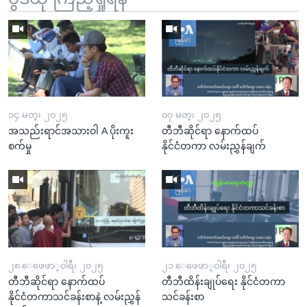
၁၄ မတ္၊ ၂၀၂၅
၀၇ မတ္၊ ၂၀၂၅
အသည်းရာင်အသားဝါ A ပိုးကူး
တီဘီဆိုင်ရာ နောက်ထပ်
စက်မှု
နိုင်ငံတကာ လမ်းညွှန်ချက်
၂၈ ေဖေဖာ္၀ါရီ၊ ၂၀၂၅
၂၁ ေဖေဖာ္၀ါရီ၊ ၂၀၂၅
တီဘီဆိုင်ရာ နောက်ထပ်
တီဘီထိန်းချုပ်ရေး နိုင်ငံတကာ
နိုင်ငံတကာသင်ခန်းစာနဲ့ လမ်းညွှန်
သင်ခန်းစာ