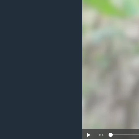
သုတပဒေသာ အင်္ဂလိပ်စာ
အ
ညွန်း
စာမျက်နှာ
သို့
ကျော်
ကြည့်
ရန်
ရှာဖွေ
ရန်
နေရာ
သို့
ကျော်
ရန်
0:00