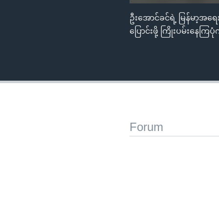
ဦးအောင်ခင်ရဲ့ မြန်မာ့အရ
ပြောင်းဖို့ ကြိုးပမ်းနေက
Forum