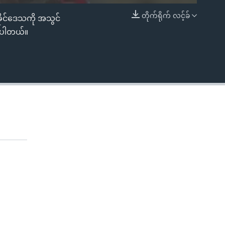
တိုက်ရိုက် လင့်ခ်
ိုင်ဒေသကို အသွင်
EMBED
ားပါတယ်။