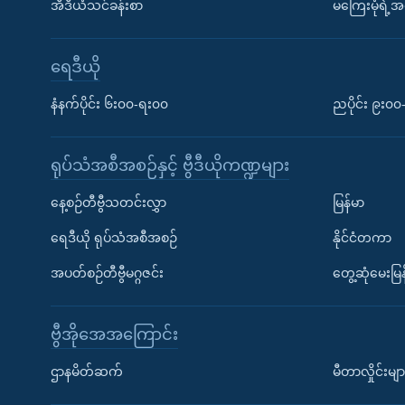
အီဒီယံသင်ခန်းစာ
မကြေးမုံရဲ့အင
ရေဒီယို
နံနက်ပိုင်း ၆း၀၀-ရး၀၀
ညပိုင်း ၉း၀
ရုပ်သံအစီအစဉ်နှင့် ဗွီဒီယိုကဏ္ဍများ
နေ့စဉ်တီဗွီသတင်းလွှာ
မြန်မာ
ရေဒီယို ရုပ်သံအစီအစဉ်
နိုင်ငံတကာ
အပတ်စဉ်တီဗွီမဂ္ဂဇင်း
တွေ့ဆုံမေးမြန
ဗွီအိုအေအကြောင်း
ဌာနမိတ်ဆက်
မီတာလှိုင်းမျာ