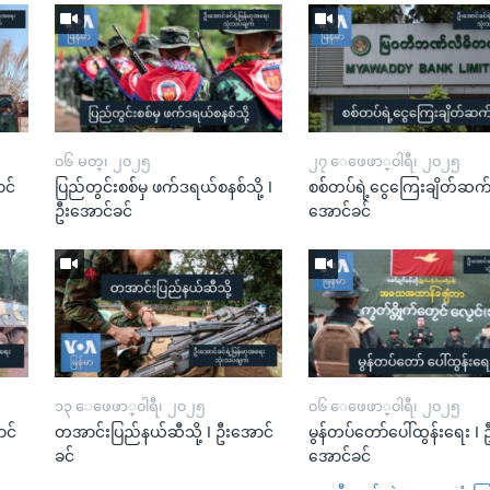
၀၆ မတ္၊ ၂၀၂၅
၂၇ ေဖေဖာ္၀ါရီ၊ ၂၀၂၅
င်
ပြည်တွင်းစစ်မှ ဖက်ဒရယ်စနစ်သို့ I
စစ်တပ်ရဲ့ငွေကြေးချိတ်ဆက်မှ
ဦးအောင်ခင်
အောင်ခင်
၁၃ ေဖေဖာ္၀ါရီ၊ ၂၀၂၅
၀၆ ေဖေဖာ္၀ါရီ၊ ၂၀၂၅
ာင်
တအာင်းပြည်နယ်ဆီသို့ I ဦးအောင်
မွန်တပ်တော်ပေါ်ထွန်းရေး I 
ခင်
အောင်ခင်