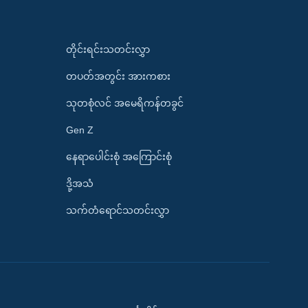
တိုင်းရင်းသတင်းလွှာ
တပတ်အတွင်း အားကစား
သုတစုံလင် အမေရိကန်တခွင်
Gen Z
နေရာပေါင်းစုံ အကြောင်းစုံ
ဒို့အသံ
သက်တံရောင်သတင်းလွှာ