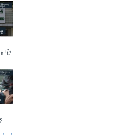
ု I ဦး
ဦး