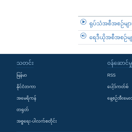
ရုပ်သံအစီအစဉ်မျာ
ရေဒီယိုအစီအစဉ်မျ
သတင်း
၀န်ဆောင်မှ
မြန်မာ
RSS
နိုင်ငံတကာ
ပေါ့ဒ်ကတ်စ်
အမေရိကန်
နေ့စဉ်အီးမေ
တရုတ်
အစ္စရေး-ပါလက်စတိုင်း