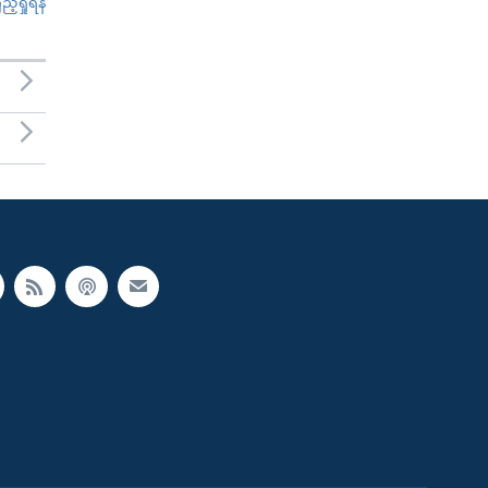
်ရှုရန်