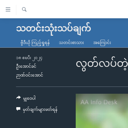
သုံး
ရ
ရှာဖွေ
လွယ်ကူ
မူလစာမျက်နှာ
သတင်းသုံးသပ်ချက်
ရ
စေ
မြန်မာ
လာ
ဗွီဒီယို ကြည့်ရှုရန်
သတင်းစာသား
အကြောင်း
သည့်
ဒ်
ကမ္ဘာ့သတင်းများ
Link
ဗွီဒီယို
နိုင်ငံတကာ
၁၈ ဧၿပီ၊ ၂၀၂၄
လွတ်လပ်တဲ့ 
များ
ဦးအောင်ခင်
သတင်းလွတ်လပ်ခွင့်
အမေရိကန်
ဉာဏ်ဝင်းအောင်
ပင်မ
ရပ်ဝန်းတခု လမ်းတခု အလွန်
တရုတ်
အကြောင်းအရာ
အင်္ဂလိပ်စာလေ့လာမယ်
အစ္စရေး-ပါလက်စတိုင်း
သို့
အပတ်စဉ်ကဏ္ဍများ
အမေရိကန်သုံးအီဒီယံ
မျှဝေပါ
ကျော်
ကြည့်
ရေဒီယိုနှင့်ရုပ်သံ အချက်အလက်များ
မကြေးမုံရဲ့ အင်္ဂလိပ်စာ
ရေဒီယို
မှတ်ချက်များဖတ်ရန်
ရန်
ရေဒီယို/တီဗွီအစီအစဉ်
ရုပ်ရှင်ထဲက အင်္ဂလိပ်စာ
တီဗွီ
ပင်မ