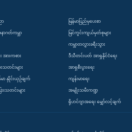
ပညာ
မြန်မာပြည်မှပေးစာ
အနာဂတ်ကမ္ဘာ
မြင်ကွင်းကျယ်မှတ်စုများ
ကမ္ဘာတလွှားခရီးသွား
း အားကစား
ဒီသီတင်းပတ် အာရှနိုင်ငံရေး
ားသတင်းများ
အာရှစီးပွားရေး
်မာ နှိုင်းယှဉ်ချက်
ကျန်းမာရေး
ပြားသတင်းများ
အမျိုးသမီးကဏ္ဍ
ရိုဟင်ဂျာအရေး မျှော်လင့်ချက်