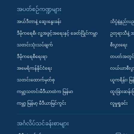
အပတ်စဉ်ကဏ္ဍများ
အယ်ဒီတာနဲ့ ဆွေးနွေးခန်း
သိပ္ပံနဲ့နည်း
ဒီမိုကရေစီ၊ လူ့အခွင့်အရေးနှင့် ခေတ်ပြိုင်ကမ္ဘာ
ဥတုရာသီနဲ့ 
သတင်းသုံးသပ်ချက်
စီးပွားရေး
ဒီမိုကရေစီရေးရာ
တပတ်အတွင်
အမေရိကန်နိုင်ငံရေး
လယ်ယာစီးပွ
သတင်းထောက်မှတ်စု
ယူကရိန်း၊ မြန
ကမ္ဘာ့သတင်းမီဒီယာထဲက မြန်မာ
ထူးခြားဆန်း
ကမ္ဘာ့ မြန်မာ့ မီဒီယာမြင်ကွင်း
လူမှုရှုခင်း
အင်္ဂလိပ်သင်ခန်းစာများ