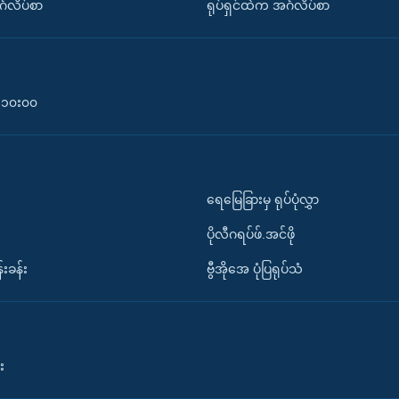
်္ဂလိပ်စာ
ရုပ်ရှင်ထဲက အင်္ဂလိပ်စာ
၀-၁၀း၀၀
ရေမြေခြားမှ ရုပ်ပုံလွှာ
ပိုလီဂရပ်ဖ်.အင်ဖို
်းခန်း
ဗွီအိုအေ ပုံပြရုပ်သံ
း