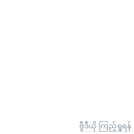
ဗွီဒီယို ကြည့်ရှုရန်