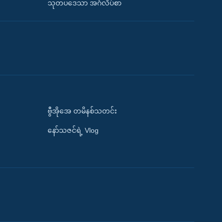
သုတပဒေသာ အင်္ဂလိပ်စာ
ဗွီအိုအေ တမိနစ်သတင်း
နော်သဇင်ရဲ့ Vlog