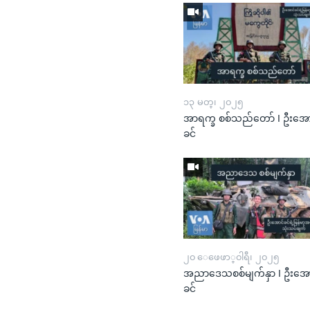
၁၃ မတ္၊ ၂၀၂၅
အာရက္ခ စစ်သည်တော် I ဦးအော
ခင်
၂၀ ေဖေဖာ္၀ါရီ၊ ၂၀၂၅
အညာဒေသစစ်မျက်နှာ I ဦးအေ
ခင်