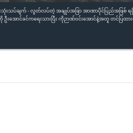
ေးသုံးသပ်ချက် - လွတ်လပ်တဲ့ အချုပ်အခြာ အာဏာပိုင်ပြည်အဖြစ် ရခ
ြပုံကို ဦးအောင်ခင်ကရေးသားပြီး ကိုဉာဏ်ဝင်းအောင်နဲ့အတူ တင်ပြထ