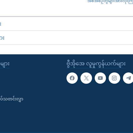
အစီအစဉ်တွဲများအားလုံးကြည့
း
ား
ုများ
ဗွီအိုအေ လူမှုကွန်ယက်များ
းလ်သတင်းလွှာ