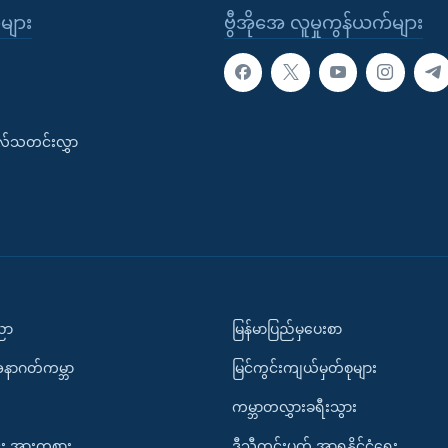
ုများ
ဗွီအိုအေ လူမှုကွန်ယက်များ
းလ်သတင်းလွှာ
ပညာ
မြန်မာပြည်မှပေးစာ
အနာဂတ်ကမ္ဘာ
မြင်ကွင်းကျယ်မှတ်စုများ
ကမ္ဘာတလွှားခရီးသွား
း အားကစား
ဒီသီတင်းပတ် အာရှနိုင်ငံရေး