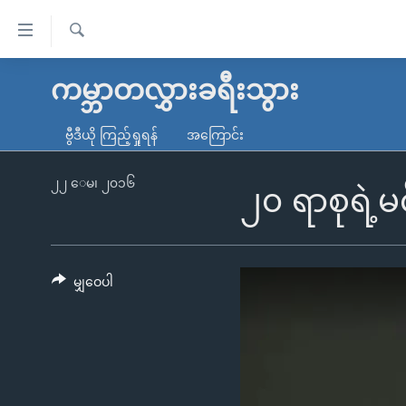
သုံး
ရ
ရှာဖွေ
လွယ်ကူ
မူလစာမျက်နှာ
ကမ္ဘာတလွှားခရီးသွား
ရ
စေ
မြန်မာ
လာ
ဗွီဒီယို ကြည့်ရှုရန်
အကြောင်း
သည့်
ဒ်
ကမ္ဘာ့သတင်းများ
Link
ဗွီဒီယို
နိုင်ငံတကာ
၂၂ ေမ၊ ၂၀၁၆
၂၀ ရာစုရဲ့မ
များ
သတင်းလွတ်လပ်ခွင့်
အမေရိကန်
ပင်မ
ရပ်ဝန်းတခု လမ်းတခု အလွန်
တရုတ်
အကြောင်းအရာ
အင်္ဂလိပ်စာလေ့လာမယ်
အစ္စရေး-ပါလက်စတိုင်း
မျှဝေပါ
သို့
အပတ်စဉ်ကဏ္ဍများ
အမေရိကန်သုံးအီဒီယံ
ကျော်
ကြည့်
ရေဒီယိုနှင့်ရုပ်သံ အချက်အလက်များ
မကြေးမုံရဲ့ အင်္ဂလိပ်စာ
ရေဒီယို
ရန်
ရေဒီယို/တီဗွီအစီအစဉ်
ရုပ်ရှင်ထဲက အင်္ဂလိပ်စာ
တီဗွီ
ပင်မ