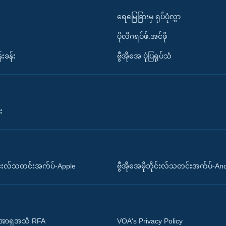
ရေမြေခြားမှ ရုပ်ပုံလွှာ
ပိုလီဂရပ်ဖ်.အင်ဖို
်းခန်း
ဗွီအိုအေ ပုံပြရုပ်သံ
း
ိုင်းလ်သတင်းအက်ပ်-Apple
ဗွီအိုအေမိုဘိုင်းလ်သတင်းအက်ပ်-An
 အာရှအသံ RFA
VOA's Privacy Policy