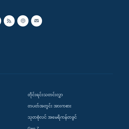
တိုင်းရင်းသတင်းလွှာ
တပတ်အတွင်း အားကစား
သုတစုံလင် အမေရိကန်တခွင်
Gen Z