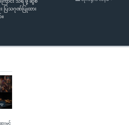
ာင်း သိရ ဖို့ ဆွစ်
EMBED
ာင်း ပြသဂုဏ်ပြုထား
်။
ေးမင်