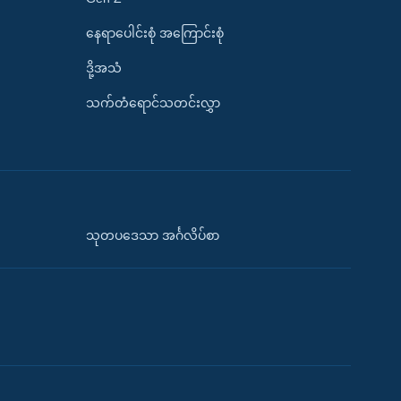
နေရာပေါင်းစုံ အကြောင်းစုံ
ဒို့အသံ
သက်တံရောင်သတင်းလွှာ
သုတပဒေသာ အင်္ဂလိပ်စာ