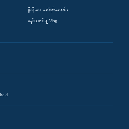
ဗွီအိုအေ တမိနစ်သတင်း
နော်သဇင်ရဲ့ Vlog
droid