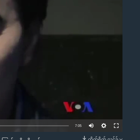
ble
7:05
တိုက်ရိုက် လင့်ခ်