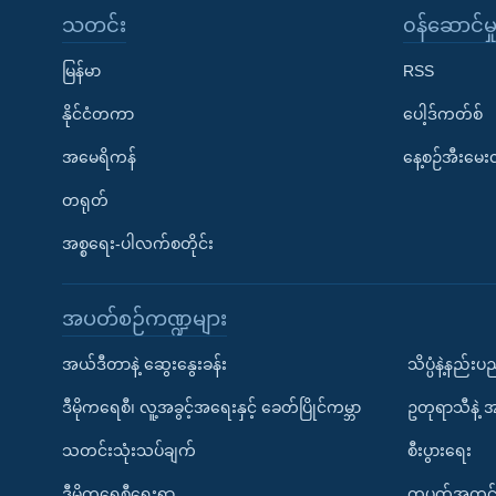
သတင်း
၀န်ဆောင်မှ
မြန်မာ
RSS
နိုင်ငံတကာ
ပေါ့ဒ်ကတ်စ်
အမေရိကန်
နေ့စဉ်အီးမေ
တရုတ်
အစ္စရေး-ပါလက်စတိုင်း
အပတ်စဉ်ကဏ္ဍများ
အယ်ဒီတာနဲ့ ဆွေးနွေးခန်း
သိပ္ပံနဲ့နည်း
ဒီမိုကရေစီ၊ လူ့အခွင့်အရေးနှင့် ခေတ်ပြိုင်ကမ္ဘာ
ဥတုရာသီနဲ့ 
သတင်းသုံးသပ်ချက်
စီးပွားရေး
ဒီမိုကရေစီရေးရာ
တပတ်အတွင်