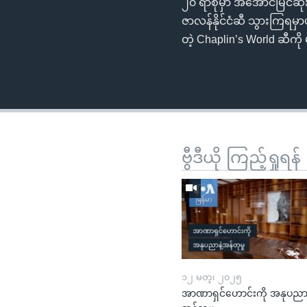
၂၀ ရာစုမှာ အအောင်မြင်ဆုံ
ဇာလန်နိုင်ငံဆီ သွားကြရမှာ
တဲ့ Chaplin’s World ဆီကိ
ဗွီဒီယို ကြည့်ရှုရန်
၁၂ မတ္၊ ၂၀၂၅
အာဏာရှင်ဟောင်းကို အနုပညာန