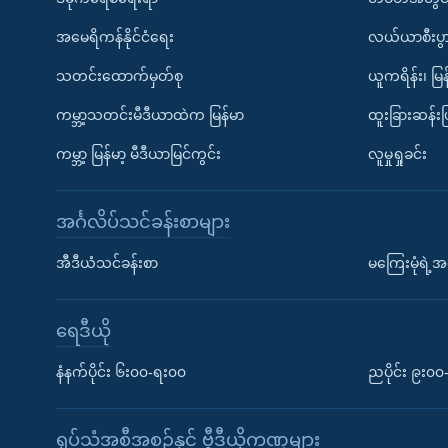
အမေရိကန်နိုင်ငံရေး
လယ်ယာစီးပွ
သတင်းထောက်မှတ်စု
ယူကရိန်း၊ မြန
ကမ္ဘာ့သတင်းမီဒီယာထဲက မြန်မာ
ထူးခြားဆန်း
ကမ္ဘာ့ မြန်မာ့ မီဒီယာမြင်ကွင်း
လူမှုရှုခင်း
အင်္ဂလိပ်သင်ခန်းစာများ
အီဒီယံသင်ခန်းစာ
မကြေးမုံရဲ့အင
ရေဒီယို
နံနက်ပိုင်း ၆း၀၀-ရး၀၀
ညပိုင်း ၉း၀
ရုပ်သံအစီအစဉ်နှင့် ဗွီဒီယိုကဏ္ဍများ