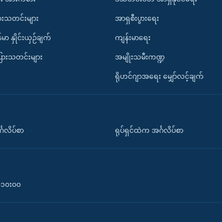
ားသတင်းများ
အာရှစီးပွားရေး
်မာ နှိုင်းယှဉ်ချက်
ကျန်းမာရေး
ပြားသတင်းများ
အမျိုးသမီးကဏ္ဍ
ရိုဟင်ဂျာအရေး မျှော်လင့်ချက်
်္ဂလိပ်စာ
ရုပ်ရှင်ထဲက အင်္ဂလိပ်စာ
၀-၁၀း၀၀