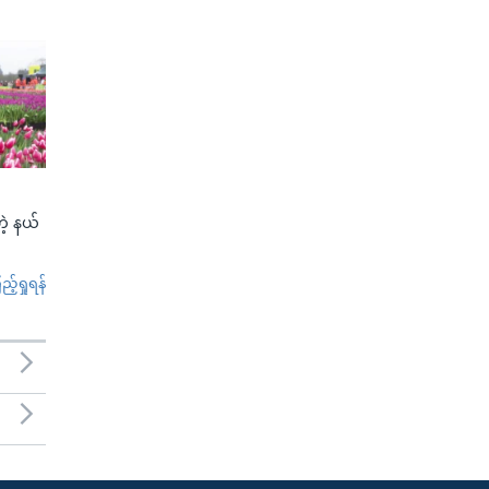
ဲ့ နယ်
်ရှုရန်