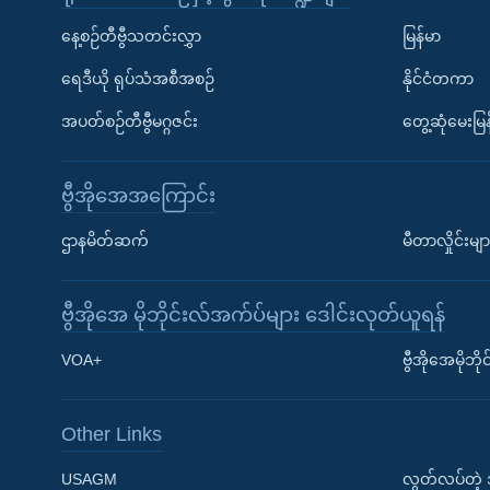
နေ့စဉ်တီဗွီသတင်းလွှာ
မြန်မာ
ရေဒီယို ရုပ်သံအစီအစဉ်
နိုင်ငံတကာ
အပတ်စဉ်တီဗွီမဂ္ဂဇင်း
တွေ့ဆုံမေးမြန
ဗွီအိုအေအကြောင်း
ဌာနမိတ်ဆက်
မီတာလှိုင်းမျာ
ဗွီအိုအေ မိုဘိုင်းလ်အက်ပ်များ ဒေါင်းလုတ်ယူရန်
Learning English
VOA+
ဗွီအိုအေမိုဘ
ဗွီအိုအေ လူမှုကွန်ယက်များ
Other Links
USAGM
လွတ်လပ်တဲ့