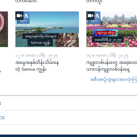
လက်ဆောင်
တက်တူး
၁၂ ေဖေဖာ္၀ါရီ၊ ၂၀၂၅
၀၄ ေဖေဖာ္၀ါရီ၊ ၂၀၂၅
အမွေအနှစ်ထိန်းသိမ်းနေ
ကျူးလစ်ပန်းတွေ အခမဲ့ဝေတ
့
တဲ့ Samoa ကျွန်း
သာလန်ကျူးလစ်ပန်းနေ့
အစီအစဉ်တွဲများအားလုံးကြည့
း
ား