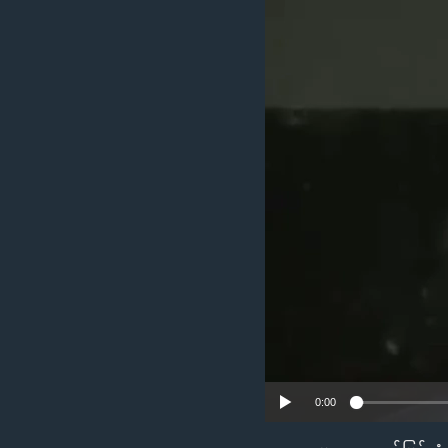
သုတပဒေသာ အင်္ဂလိပ်စာ
အ
ညွန်း
စာမျက်နှာ
သို့
ကျော်
ကြည့်
ရန်
ရှာဖွေ
ရန်
နေရာ
သို့
ကျော်
ရန်
0:00