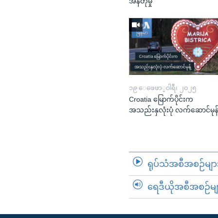
အန်တုမှု
၁၉ ေဖေဖာ္၀ါရီ၊ ၂၀၂၅
Croatia မြောက်ပိုင်းက
အသည်းနှလုံးပုံ လက်ဆောင်မုန်
ရုပ်သံအစီအစဉ်မျာ
ရေဒီယိုအစီအစဉ်မျ