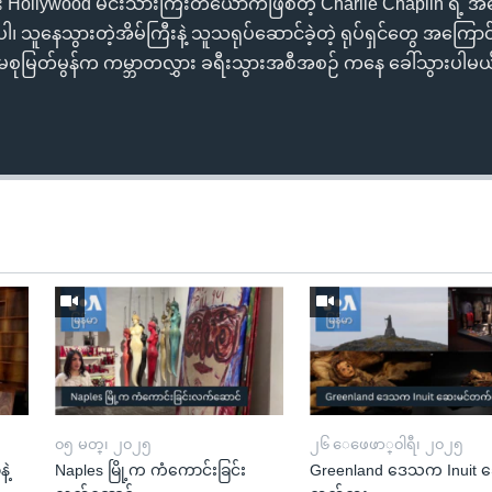
း Hollywood မင်းသားကြီးတယောက်ဖြစ်တဲ့ Charlie Chaplin ရဲ့ အကြေ
ပါ၊ သူနေသွားတဲ့အိမ်ကြီးနဲ့ သူသရုပ်ဆောင်ခဲ့တဲ့ ရုပ်ရှင်တွေ အကြေ
ု မစုမြတ်မွန်က ကမ္ဘာတလွှား ခရီးသွားအစီအစဉ် ကနေ ခေါ်သွားပါမယ
၀၅ မတ္၊ ၂၀၂၅
၂၆ ေဖေဖာ္၀ါရီ၊ ၂၀၂၅
ဲ့
Naples မြို့က ကံကောင်းခြင်း
Greenland ဒေသက Inuit ဆ