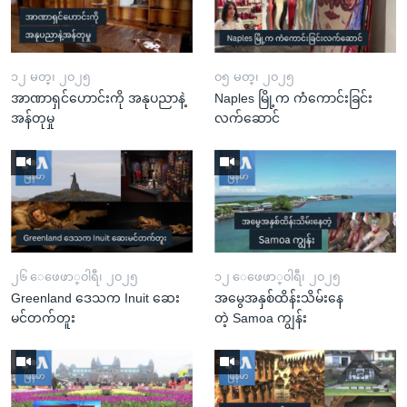
၁၂ မတ္၊ ၂၀၂၅
၀၅ မတ္၊ ၂၀၂၅
အာဏာရှင်ဟောင်းကို အနုပညာနဲ့
Naples မြို့က ကံကောင်းခြင်း
အန်တုမှု
လက်ဆောင်
၂၆ ေဖေဖာ္၀ါရီ၊ ၂၀၂၅
၁၂ ေဖေဖာ္၀ါရီ၊ ၂၀၂၅
Greenland ဒေသက Inuit ဆေး
အမွေအနှစ်ထိန်းသိမ်းနေ
မင်တက်တူး
တဲ့ Samoa ကျွန်း