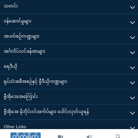
သတင်း
၀န်ဆောင်မှုများ
အပတ်စဉ်ကဏ္ဍများ
အင်္ဂလိပ်သင်ခန်းစာများ
ရေဒီယို
ရုပ်သံအစီအစဉ်နှင့် ဗွီဒီယိုကဏ္ဍများ
ဗွီအိုအေအကြောင်း
ဗွီအိုအေ မိုဘိုင်းလ်အက်ပ်များ ဒေါင်းလုတ်ယူရန်
Other Links
တိုက်ရိုက်