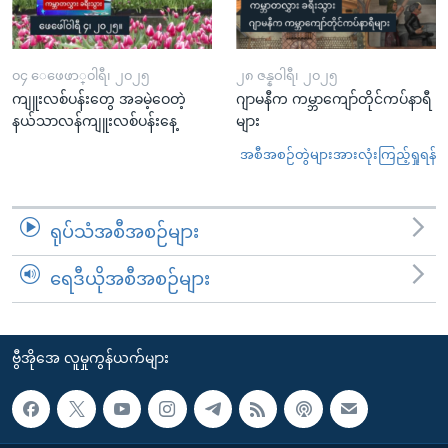
၀၄ ေဖေဖာ္၀ါရီ၊ ၂၀၂၅
၂၈ ဇန္နဝါရီ၊ ၂၀၂၅
ကျူးလစ်ပန်းတွေ အခမဲ့ဝေတဲ့
ဂျာမနီက ကမ္ဘာကျော်တိုင်ကပ်နာရီ
နယ်သာလန်ကျူးလစ်ပန်းနေ့
များ
အစီအစဉ်တွဲများအားလုံးကြည့်ရှုရန်
ရုပ်သံအစီအစဉ်များ
ရေဒီယိုအစီအစဉ်များ
ဗွီအိုအေ လူမှုကွန်ယက်များ