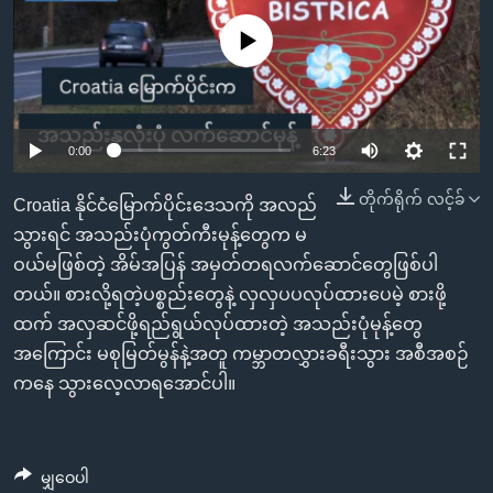
အ
သုတပဒေသာ အင်္ဂလိပ်စာ
ညွန်း
Learning English
No media source currently available
စာမျက်နှာ
သို့
ဗွီအိုအေ လူမှုကွန်ယက်များ
ကျော်
Auto
0:00
6:23
ကြည့်
ရန်
240p
တိုက်ရိုက် လင့်ခ်
ဘာသာစကားများ
Croatia နိုင်ငံမြောက်ပိုင်းဒေသကို အလည်
ရှာဖွေ
360p
သွားရင် အသည်းပုံကွတ်ကီးမုန့်တွေက မ
ရန်
ဝယ်မဖြစ်တဲ့ အိမ်အပြန် အမှတ်တရလက်ဆောင်တွေဖြစ်ပါ
Auto
240p
360p
480p
နေရာ
480p
တယ်။ စားလို့ရတဲ့ပစ္စည်းတွေနဲ့ လှလှပပလုပ်ထားပေမဲ့ စားဖို့
သို့
720p
ထက် အလှဆင်ဖို့ရည်ရွယ်လုပ်ထားတဲ့ အသည်းပုံမုန့်တွေ
720p
1080p
ကျော်
အကြောင်း မစုမြတ်မွန်နဲ့အတူ ကမ္ဘာတလွှားခရီးသွား အစီအစဉ်
1080p
ရန်
ကနေ သွားလေ့လာရအောင်ပါ။
မျှဝေပါ