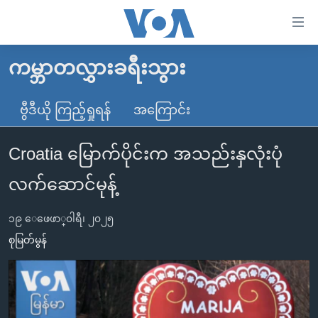
သုံး
ရ
လွယ်ကူ
ကမ္ဘာတလွှားခရီးသွား
မူလစာမျက်နှာ
စေ
မြန်မာ
ဗွီဒီယို ကြည့်ရှုရန်
အကြောင်း
သည့်
ကမ္ဘာ့သတင်းများ
Link
Croatia မြောက်ပိုင်းက အသည်းနှလုံးပုံ
ဗွီဒီယို
နိုင်ငံတကာ
များ
သတင်းလွတ်လပ်ခွင့်
အမေရိကန်
လက်ဆောင်မုန့်
ပင်မ
ရပ်ဝန်းတခု လမ်းတခု အလွန်
တရုတ်
အကြောင်းအရာ
၁၉ ေဖေဖာ္၀ါရီ၊ ၂၀၂၅
သို့
အင်္ဂလိပ်စာလေ့လာမယ်
အစ္စရေး-ပါလက်စတိုင်း
စုမြတ်မွန်
ကျော်
အပတ်စဉ်ကဏ္ဍများ
အမေရိကန်သုံးအီဒီယံ
ကြည့်
ရေဒီယိုနှင့်ရုပ်သံ အချက်အလက်များ
မကြေးမုံရဲ့ အင်္ဂလိပ်စာ
ရေဒီယို
ရန်
ပင်မ
ရေဒီယို/တီဗွီအစီအစဉ်
ရုပ်ရှင်ထဲက အင်္ဂလိပ်စာ
တီဗွီ