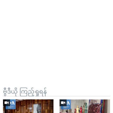
ဗွီဒီယို ကြည့်ရှုရန်