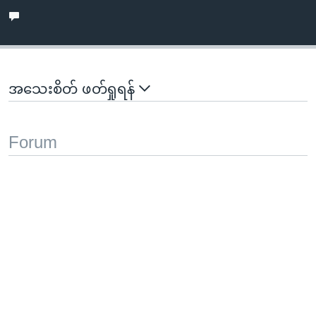
အသေးစိတ် ဖတ်ရှုရန်
Forum