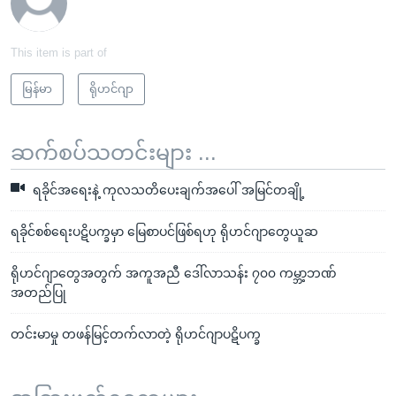
This item is part of
မြန်မာ
ရိုဟင်ဂျာ
ဆက်စပ်သတင်းများ ...
ရခိုင်အရေးနဲ့ ကုလသတိပေးချက်အပေါ် အမြင်တချို့
ရခိုင်စစ်ရေးပဋိပက္ခမှာ မြေစာပင်ဖြစ်ရဟု ရိုဟင်ဂျာတွေယူဆ
ရိုဟင်ဂျာတွေအတွက် အကူအညီ ဒေါ်လာသန်း ၇၀၀ ကမ္ဘာ့ဘဏ်
အတည်ပြု
တင်းမာမှု တဖန်မြင့်တက်လာတဲ့ ရိုဟင်ဂျာပဋိပက္ခ