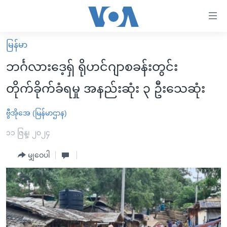
သုံး
ရ
လွယ်ကူ
မြန်မာ
မူလစာမျက်နှာ
စေ
ဘင်္ဂလားဒေ့ရှ် ရိုဟင်ဂျာစခန်းတွင်း
မြန်မာ
သည့်
တိုက်ခိုက်ခံရမှု အနည်းဆုံး ၃ ဦးသေဆုံး
ကမ္ဘာ့သတင်းများ
Link
ဗွီဒီယို
နိုင်ငံတကာ
ဗွီအိုအေ (မြန်မာဌာန)
များ
သတင်းလွတ်လပ်ခွင့်
အမေရိကန်
၁၁ ဇြန္၊ ၂၀၂၄
ပင်မ
ရပ်ဝန်းတခု လမ်းတခု အလွန်
တရုတ်
အကြောင်းအရာ
မျှဝေပါ
သို့
အင်္ဂလိပ်စာလေ့လာမယ်
အစ္စရေး-ပါလက်စတိုင်း
ကျော်
အပတ်စဉ်ကဏ္ဍများ
အမေရိကန်သုံးအီဒီယံ
ကြည့်
ရေဒီယိုနှင့်ရုပ်သံ အချက်အလက်များ
မကြေးမုံရဲ့ အင်္ဂလိပ်စာ
ရေဒီယို
ရန်
ပင်မ
ရေဒီယို/တီဗွီအစီအစဉ်
ရုပ်ရှင်ထဲက အင်္ဂလိပ်စာ
တီဗွီ