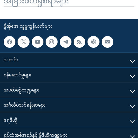
အခြားဖတ်ရှုစရာများ
ဗွီအိုအေ လူမှုကွန်ယက်များ
သတင်း
၀န်ဆောင်မှုများ
အပတ်စဉ်ကဏ္ဍများ
အင်္ဂလိပ်သင်ခန်းစာများ
ရေဒီယို
ရုပ်သံအစီအစဉ်နှင့် ဗွီဒီယိုကဏ္ဍများ