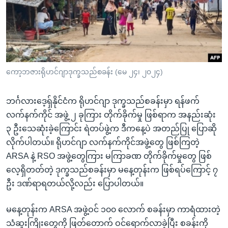
အ
သုတပဒေသာ အင်္ဂလိပ်စာ
ညွန်း
Learning English
စာမျက်နှာ
သို့
ဗွီအိုအေ လူမှုကွန်ယက်များ
ကျော်
ကြည့်
ကော့ဘဇားရိုဟင်ဂျာဒုက္ခသည်စခန်း (မေ ၂၄၊ ၂၀၂၄)
ရန်
ဘာသာစကားများ
ရှာဖွေ
ဘင်္ဂလားဒေ့ရှ်နိုင်ငံက ရိုဟင်ဂျာ ဒုက္ခသည်စခန်းမှာ ရန်ဖက်
ရန်
လက်နက်ကိုင် အဖွဲ့ ၂ ခုကြား တိုက်ခိုက်မှု ဖြစ်ရာက အနည်းဆုံး
နေရာ
၃ ဦးသေဆုံးခဲ့ကြောင်း ရဲတပ်ဖွဲ့က ဒီကနေ့ပဲ အတည်ပြု ပြောဆို
သို့
လိုက်ပါတယ်။ ရိုဟင်ဂျာ လက်နက်ကိုင်အဖွဲ့တွေ ဖြစ်ကြတဲ့
ကျော်
ARSA နဲ့ RSO အဖွဲ့တွေကြား မကြာခဏ တိုက်ခိုက်မှုတွေ ဖြစ်
ရန်
လေ့ရှိတတ်တဲ့ ဒုက္ခသည်စခန်းမှာ မနေ့တုန်းက ဖြစ်ရပ်ကြောင့် ၇
ဦး ဒဏ်ရာရတယ်လို့လည်း ပြောပါတယ်။
မနေ့တုန်းက ARSA အဖွဲ့ဝင် ၁၀၀ လောက် စခန်းမှာ ကာရံထားတဲ့
သံဆူးကြိုးတွေကို ဖြတ်တောက် ဝင်ရောက်လာခဲ့ပြီး စခန်းကို