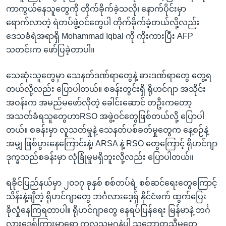
ကာကွယ်နေသူတွေကို တိုက်ခိုက်ခဲ့သလို၊ နောက်ပိုင်းမှာ
ရောက်လာတဲ့ ရဲတပ်ဖွဲ့ဝင်တွေပါ တိုက်ခိုက်ခဲ့တယ်လို့လည်း
ဒေသခံရဲအရာရှိ Mohammad Iqbal ကို ကိုးကားပြီး AFP
သတင်းက ဖော်ပြခဲ့တာပါ။
သေဆုံးသူတွေမှာ သေနတ်ဒဏ်ရာတွေနဲ့ ဓားဒဏ်ရာတွေ တွေ့ရ
တယ်လို့လည်း ပြောပါတယ်။ စခန်းတွင်းရှိ ရိုဟင်ဂျာ အသိုင်း
အဝန်းက အမည်မဖော်လိုတဲ့ ခေါင်းဆောင် တဦးကတော့
အသတ်ခံရသူတွေဟာRSO အဖွဲ့ဝင်တွေဖြစ်တယ်လို့ ပြောပါ
တယ်။ စခန်းမှာ လူသတ်မှုနဲ့ သေနတ်ပစ်ခတ်မှုတွေက နေ့စဉ်နဲ့
အမျှ ဖြစ်ပွားနေကြောင်းနဲ့၊ ARSA နဲ့ RSO တွေကြောင့် ရိုဟင်ဂျာ
ဒုက္ခသည်စခန်းမှာ လုံခြုံမှုမရှိဘူးလို့လည်း ပြောပါတယ်။
ရခိုင်ပြည်နယ်မှာ ၂၀၁၇ ခုနှစ် စစ်တပ်ရဲ့ စစ်ဆင်ရေးတွေကြောင့်
သိန်းနဲ့ချီတဲ့ ရိုဟင်ဂျာတွေ ဘင်္ဂလားဒေ့ရှ် နိုင်ငံဖက် ထွက်ပြေး
ခိုလှုံနေကြရတာပါ။ ရိုဟင်ဂျာတွေ နေရပ်ပြန်ရေး မြန်မာနဲ့ ဘင်္ဂ
လားဒေ့ရှ်ကြားမှာရော ကုလသမဂ္ဂနဲ့ပါ သဘောတူညီမှုတွေ