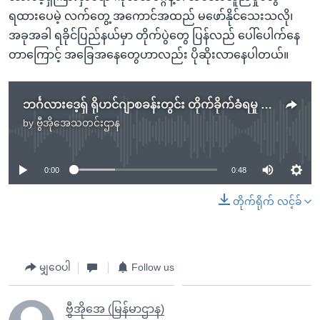
ရထားပေမဲ့ လက်တွေ့ အကောင်အထည် မဖော်နိုင်သေးသလို၊
အခုအခါ ရခိုင်ပြည်နယ်မှာ တိုက်ပွဲတွေ ပြန်လည် ပေါ်ပေါက်နေ
တာကြောင့် အခြေအနေတွေဟာလည်း ပိုဆိုးလာနေပါတယ်။
ဘင်္ဂလားဒေ့ရှ် ရိုဟင်ဂျာစခန်းတွင်း တိုက်ခိုက်ခံရမှု အနည်းဆုံး ၃ ဦးသေဆုံး
by
ဗွီအိုအေသတင်းဌာန
No media source currently available
0:00
0:48
တိုက်ရိုက် လင့်ခ်
မျှဝေပါ
Follow us
ဗွီအိုအေ (မြန်မာဌာန)