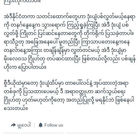
ကြားလိုက်တာပါ။
အဲဒီနိုင်ငံတကာ သတင်းထောက်တွေဟာ ဒုံးပျံပစ်လွှတ်မယ့်နေရာ
ကို တနင်္ဂနွေနေ့က သွားရောက် ကြည့်ရှုခဲ့ကြပြီး အဲဒီ ဒုံးပျံ ပစ်
လွှတ်ဖို့ ကြိုတင် ပြင်ဆင်နေတာတွေကို တိုက်ရိုက် ပြသခဲ့တာပါ။
ရာသီဥတု အခြေအနေပေါ် မူတည်ပြီး ကြာသာပတေးနေ့ကနေ
တနင်္လာနေ့အကြား တချိန်ချိန်မှာ လွှတ်တင်မယ့် အဲဒီ ဒုံးပျံမှာ
မိုးလေဝသ ဂြိုဟ်တု တပ်ဆင်ထားပြီး ဖြစ်တယ်လို့လည်း ပစ်ချန်
ဟိုးက ပြောပါတယ်။
ဗွီဒီယိုထဲမှာတော့ ဒုံးပျံထိပ်မှာ တာပေါ်လင်နဲ့ အုပ်ထားတဲ့အရာ
တစ်ခုကို ပြသထားပေမယ့် ဒီ အရာဝတ္ထုဟာ ဆက်သွယ်ရေး
ဂြိုဟ်တု ဟုတ်မဟုတ်ကိုတော့ အတည်ပြုလို့ မရနိုင်ဘဲ ဖြစ်နေပါ
သေးတယ်။
မျှဝေပါ
Follow us