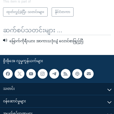
This item is part of
ထုတ်လွှင့်ခဲ့ပြီး သတင်းများ
နိုင်ငံတကာ
ဆက်စပ်သတင်းများ ...
မြောက်ကိုရီးယား အာကာသဒုံးပျံ လောင်စာဖြည့်ပြီ
ဗွီအိုအေ လူမှုကွန်ယက်များ
သတင်း
၀န်ဆောင်မှုများ
အပတ်စဉ်ကဏ္ဍများ