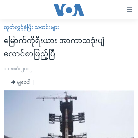
သုံး
ရ
လွယ်ကူ
ထုတ်လွှင့်ခဲ့ပြီး သတင်းများ
မူလစာမျက်နှာ
စေ
မြောက်ကိုရီးယား အာကာသဒုံးပျံ
မြန်မာ
သည့်
လောင်စာဖြည့်ပြီ
ကမ္ဘာ့သတင်းများ
Link
ဗွီဒီယို
နိုင်ငံတကာ
၁၁ ဧၿပီ၊ ၂၀၁၂
များ
သတင်းလွတ်လပ်ခွင့်
အမေရိကန်
ပင်မ
မျှဝေပါ
ရပ်ဝန်းတခု လမ်းတခု အလွန်
တရုတ်
အကြောင်းအရာ
သို့
အင်္ဂလိပ်စာလေ့လာမယ်
အစ္စရေး-ပါလက်စတိုင်း
ကျော်
အပတ်စဉ်ကဏ္ဍများ
အမေရိကန်သုံးအီဒီယံ
ကြည့်
ရေဒီယိုနှင့်ရုပ်သံ အချက်အလက်များ
မကြေးမုံရဲ့ အင်္ဂလိပ်စာ
ရေဒီယို
ရန်
ပင်မ
ရေဒီယို/တီဗွီအစီအစဉ်
ရုပ်ရှင်ထဲက အင်္ဂလိပ်စာ
တီဗွီ