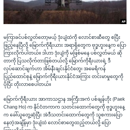
အ
သုတပဒေသာ အင်္ဂလိပ်စာ
ညွန်း
Learning English
စာမျက်နှာ
သို့
ဗွီအိုအေ လူမှုကွန်ယက်များ
ကျော်
မကြာခင်ပစ်လွှတ်တော့မယ့် ဒုံးပျံထဲကို လောင်စာဆီတွေ စပြီး
ကြည့်
ဖြည့်နေပြီလို့ မြောက်ကိုရီးယား အရာရှိတွေက ဗုဒ္ဓဟူးနေ့က ပြော
ရန်
ကြားလိုက်ပါတယ်။ ဒါဟာ ဒုံးပျံကို မဖြစ်မနေ ပစ်လွှတ်မယ် ဆို
ဘာသာစကားများ
ရှာဖွေ
တာကို ပြသလိုက်တာဖြစ်တယ်လို့ မြောက်ကိုရီးယားရဲ့ ဒီ
ရန်
လုပ်ဆောင်ချက်ဟာ အိမ်နီးချင်းနိုင်ငံတွေ၊ အမေရိကန်
နေရာ
ပြည်ထောင်စုနဲ့ မြောက်ကိုရီးယားနိုင်ငံအကြား တင်းမာမှုတွေကို
သို့
ပိုပြီး တိုးလာစေပါတယ်။
ကျော်
ရန်
မြောက်ကိုရီးယား အာကာသဌာန အကြီးအကဲ ပစ်ချန်ဟိုး (Paek
Chang Ho) က နိုင်ငံတကာက သတင်းထောက်တွေကို ဗုဒ္ဓဟူးနေ့
က ခေါ်ယူတွေ့ဆုံပြီး အဲဒီသတင်းထောက်တွေကို သူစကားပြော
နေတဲ့အချိန်မှာ ဒုံးပျံထဲ လောင်စာတွေထည့်တယ်လို့ ပြော