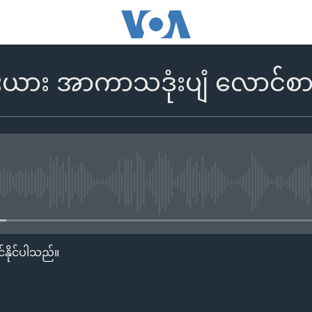
ီးယား အာကာသဒုံးပျံ လောင်စာဖ
No media source currently availa
်နိုင်ပါသည်။