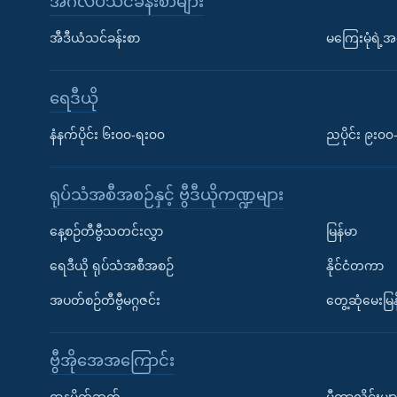
အင်္ဂလိပ်သင်ခန်းစာများ
အီဒီယံသင်ခန်းစာ
မကြေးမုံရဲ့အင
ရေဒီယို
နံနက်ပိုင်း ၆း၀၀-ရး၀၀
ညပိုင်း ၉း၀
ရုပ်သံအစီအစဉ်နှင့် ဗွီဒီယိုကဏ္ဍများ
နေ့စဉ်တီဗွီသတင်းလွှာ
မြန်မာ
ရေဒီယို ရုပ်သံအစီအစဉ်
နိုင်ငံတကာ
အပတ်စဉ်တီဗွီမဂ္ဂဇင်း
တွေ့ဆုံမေးမြန
ဗွီအိုအေအကြောင်း