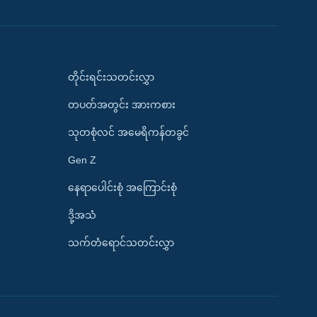
တိုင်းရင်းသတင်းလွှာ
တပတ်အတွင်း အားကစား
သုတစုံလင် အမေရိကန်တခွင်
Gen Z
နေရာပေါင်းစုံ အကြောင်းစုံ
ဒို့အသံ
သက်တံရောင်သတင်းလွှာ