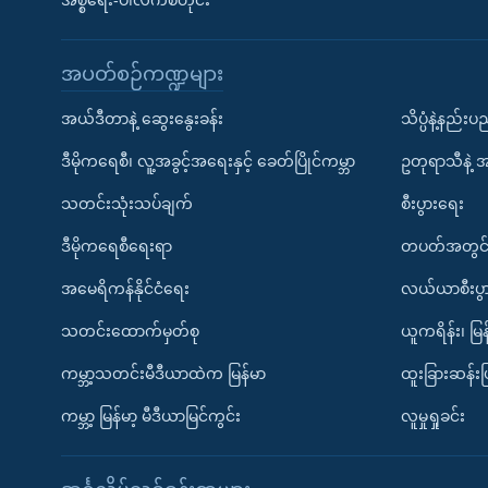
အစ္စရေး-ပါလက်စတိုင်း
အပတ်စဉ်ကဏ္ဍများ
အယ်ဒီတာနဲ့ ဆွေးနွေးခန်း
သိပ္ပံနဲ့နည်း
ဒီမိုကရေစီ၊ လူ့အခွင့်အရေးနှင့် ခေတ်ပြိုင်ကမ္ဘာ
ဥတုရာသီနဲ့ 
သတင်းသုံးသပ်ချက်
စီးပွားရေး
ဒီမိုကရေစီရေးရာ
တပတ်အတွင်
အမေရိကန်နိုင်ငံရေး
လယ်ယာစီးပွ
သတင်းထောက်မှတ်စု
ယူကရိန်း၊ မြန
ကမ္ဘာ့သတင်းမီဒီယာထဲက မြန်မာ
ထူးခြားဆန်း
ကမ္ဘာ့ မြန်မာ့ မီဒီယာမြင်ကွင်း
လူမှုရှုခင်း