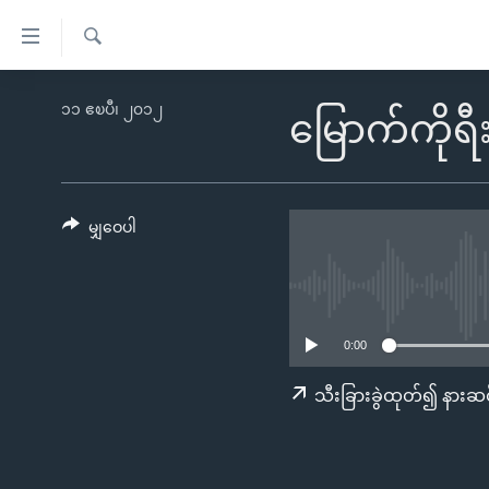
သုံး
ရ
ရှာဖွေ
လွယ်ကူ
မူလစာမျက်နှာ
၁၁ ဧၿပီ၊ ၂၀၁၂
ရ
မြောက်ကိုရ
စေ
မြန်မာ
လာ
သည့်
ဒ်
ကမ္ဘာ့သတင်းများ
Link
ဗွီဒီယို
နိုင်ငံတကာ
မျှဝေပါ
များ
သတင်းလွတ်လပ်ခွင့်
အမေရိကန်
ပင်မ
ရပ်ဝန်းတခု လမ်းတခု အလွန်
တရုတ်
အကြောင်းအရာ
အင်္ဂလိပ်စာလေ့လာမယ်
အစ္စရေး-ပါလက်စတိုင်း
သို့
0:00
အပတ်စဉ်ကဏ္ဍများ
အမေရိကန်သုံးအီဒီယံ
ကျော်
သီးခြားခွဲထုတ်၍ နားဆင
ကြည့်
ရေဒီယိုနှင့်ရုပ်သံ အချက်အလက်များ
မကြေးမုံရဲ့ အင်္ဂလိပ်စာ
ရေဒီယို
ရန်
ရေဒီယို/တီဗွီအစီအစဉ်
ရုပ်ရှင်ထဲက အင်္ဂလိပ်စာ
တီဗွီ
ပင်မ