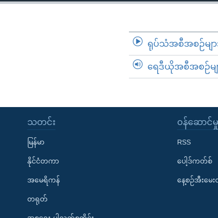
သုတပဒေသာ အင်္ဂလိပ်စာ
အ
ညွန်း
စာမျက်နှာ
သို့
ရုပ်သံအစီအစဉ်မျာ
ကျော်
ရေဒီယိုအစီအစဉ်မျ
ကြည့်
ရန်
ရှာဖွေ
ရန်
နေရာ
သတင်း
၀န်ဆောင်မှ
သို့
မြန်မာ
RSS
ကျော်
ရန်
နိုင်ငံတကာ
ပေါ့ဒ်ကတ်စ်
အမေရိကန်
နေ့စဉ်အီးမေ
တရုတ်