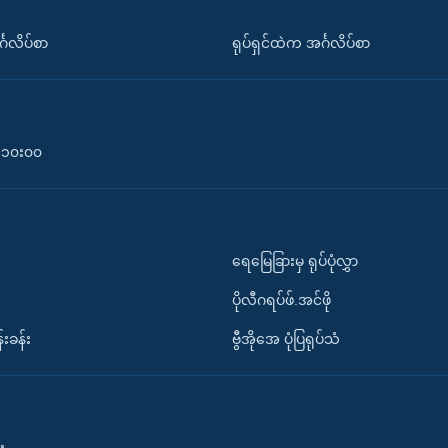
်္ဂလိပ်စာ
ရုပ်ရှင်ထဲက အင်္ဂလိပ်စာ
၀-၁၀း၀၀
ရေမြေခြားမှ ရုပ်ပုံလွှာ
ပိုလီဂရပ်ဖ်.အင်ဖို
်းခန်း
ဗွီအိုအေ ပုံပြရုပ်သံ