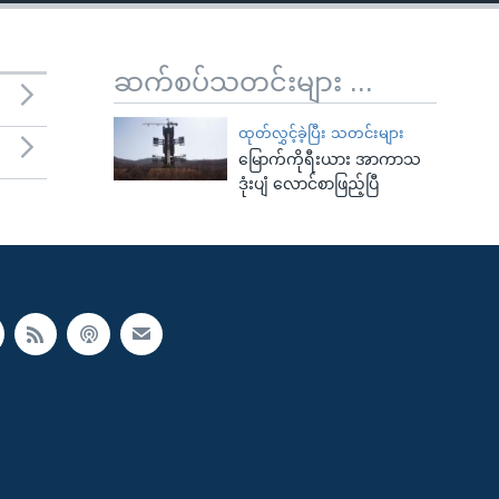
ဆက်စပ်သတင်းများ ...
ထုတ်လွှင့်ခဲ့ပြီး သတင်းများ
မြောက်ကိုရီးယား အာကာသ
ဒုံးပျံ လောင်စာဖြည့်ပြီ