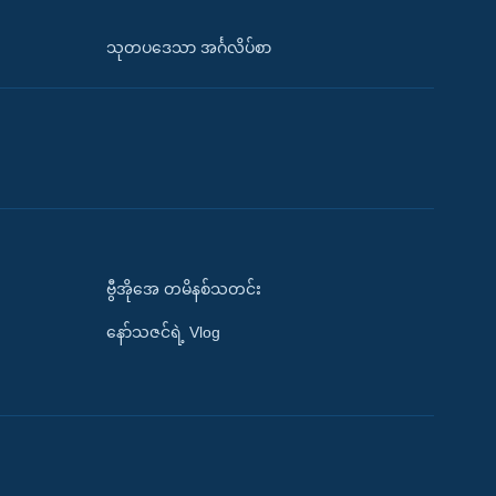
သုတပဒေသာ အင်္ဂလိပ်စာ
ဗွီအိုအေ တမိနစ်သတင်း
နော်သဇင်ရဲ့ Vlog