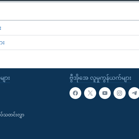
း
ား
ုများ
ဗွီအိုအေ လူမှုကွန်ယက်များ
းလ်သတင်းလွှာ