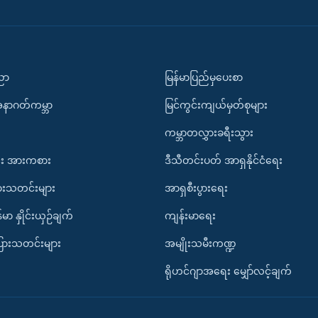
ပညာ
မြန်မာပြည်မှပေးစာ
အနာဂတ်ကမ္ဘာ
မြင်ကွင်းကျယ်မှတ်စုများ
ကမ္ဘာတလွှားခရီးသွား
း အားကစား
ဒီသီတင်းပတ် အာရှနိုင်ငံရေး
ားသတင်းများ
အာရှစီးပွားရေး
်မာ နှိုင်းယှဉ်ချက်
ကျန်းမာရေး
ပြားသတင်းများ
အမျိုးသမီးကဏ္ဍ
ရိုဟင်ဂျာအရေး မျှော်လင့်ချက်