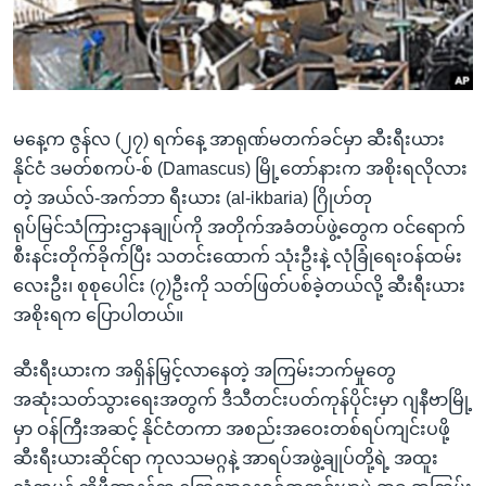
အ
သုတပဒေသာ အင်္ဂလိပ်စာ
ညွန်း
Learning English
စာမျက်နှာ
သို့
ဗွီအိုအေ လူမှုကွန်ယက်များ
ကျော်
မနေ့က ဇွန်လ (၂၇) ရက်နေ့ အာရုဏ်မတက်ခင်မှာ ဆီးရီးယား
ကြည့်
နိုင်ငံ ဒမတ်စကပ်-စ် (Damascus) မြို့တော်နားက အစိုးရလိုလား
ရန်
တဲ့ အယ်လ်-အက်ဘာ ရီးယား (al-ikbaria) ဂြိုဟ်တု
ဘာသာစကားများ
ရှာဖွေ
ရုပ်မြင်သံကြားဌာနချုပ်ကို အတိုက်အခံတပ်ဖွဲ့တွေက ဝင်ရောက်
ရန်
စီးနင်းတိုက်ခိုက်ပြီး သတင်းထောက် သုံးဦးနဲ့ လုံခြုံရေးဝန်ထမ်း
နေရာ
လေးဦး၊ စုစုပေါင်း (၇)ဦးကို သတ်ဖြတ်ပစ်ခဲ့တယ်လို့ ဆီးရီးယား
သို့
အစိုးရက ပြောပါတယ်။
ကျော်
ရန်
ဆီးရီးယားက အရှိန်မြှင့်လာနေတဲ့ အကြမ်းဘက်မှုတွေ
အဆုံးသတ်သွားရေးအတွက် ဒီသီတင်းပတ်ကုန်ပိုင်းမှာ ဂျနီဗာမြို့
မှာ ဝန်ကြီးအဆင့် နိုင်ငံတကာ အစည်းအဝေးတစ်ရပ်ကျင်းပဖို့
ဆီးရီးယားဆိုင်ရာ ကုလသမဂ္ဂနဲ့ အာရပ်အဖွဲ့ချုပ်တို့ရဲ့ အထူး