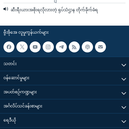
ဆီးရီးယားအစိုးရလိုလားတဲ့ ရုပ်သံဌာန တိုက်ခိုက်ခံရ
ဗွီအိုအေ လူမှုကွန်ယက်များ
သတင်း
၀န်ဆောင်မှုများ
အပတ်စဉ်ကဏ္ဍများ
အင်္ဂလိပ်သင်ခန်းစာများ
ရေဒီယို