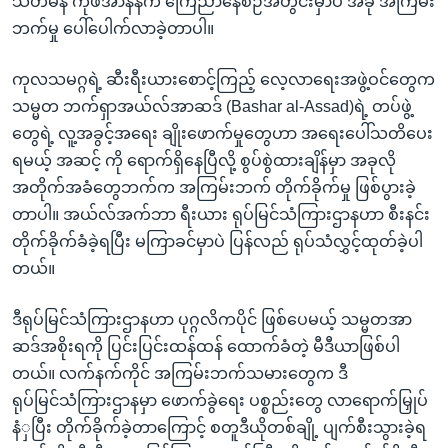
သံတမန် ကိုဖီအာနန်က ကြေညာနေစဉ်အတွင်းမှာပဲ အခု အကြမ်း
ဘက်မှု ပေါ်ပေါက်လာခဲ့တာပါ။
ကုလသမဂ္ဂရဲ့ ဆီးရီးယားစောင့်ကြည့် လေ့လာရေးအဖွဲ့ဝင်တွေက
သမ္မတ ဘက်ရှာအယ်လ်အာဆဒ် (Bashar al-Assad)ရဲ့ တပ်ဖွဲ့
တွေရဲ့ လူ့အခွင့်အရေး ချိုးဖောက်မှုတွေဟာ အရေးပေါ်သတိပေး
ရမယ့် အဆင့် ကို ရောက်ရှိနေပြီလို့ စွပ်စွဲထားချိန်မှာ အခုလို
အတိုက်အခံတွေဘက်က အကြမ်းဘက် တိုက်ခိုက်မှု ဖြစ်ပွားခဲ့
တာပါ။ အယ်လ်အက်ဘာ ရီးယား ရုပ်မြင်သံကြားဌာနဟာ စီးနင်း
တိုက်ခိုက်ခံခဲ့ရပြီး မကြာခင်မှာပဲ ပြန်လည် ရုပ်သံလွှင့်ထုတ်ခဲ့ပါ
တယ်။
ဒီရုပ်မြင်သံကြားဌာနဟာ ပုဂ္ဂလိကပိုင် ဖြစ်ပေမယ့် သမ္မတအာ
ဆဒ်အစိုးရကို ပြင်းပြင်းထန်ထန် ထောက်ခံတဲ့ မီဒီယာဖြစ်ပါ
တယ်။ လက်နက်ကိုင် အကြမ်းဘက်သမားတွေက ဒီ
ရုပ်မြင်သံကြားဌာနမှာ ဖောက်ခွဲရေး ပစ္စည်းတွေ လာရောက်မြှုပ်
နံှပြီး တိုက်ခိုက်ခဲ့တာကြောင့် စတူဒီယိုတစ်ချို့ ပျက်စီးသွားခဲ့ရ