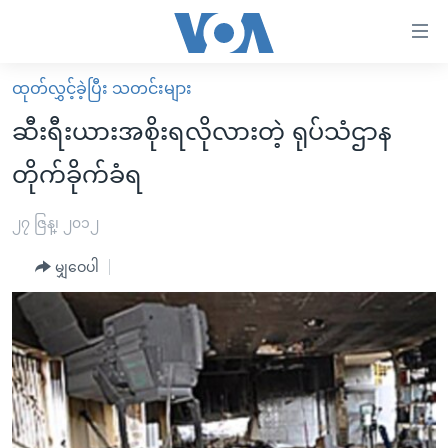
သုံး
ရ
လွယ်ကူ
ထုတ်လွှင့်ခဲ့ပြီး သတင်းများ
မူလစာမျက်နှာ
စေ
ဆီးရီးယားအစိုးရလိုလားတဲ့ ရုပ်သံဌာန
မြန်မာ
သည့်
တိုက်ခိုက်ခံရ
ကမ္ဘာ့သတင်းများ
Link
ဗွီဒီယို
နိုင်ငံတကာ
၂၇ ဇြန္၊ ၂၀၁၂
များ
သတင်းလွတ်လပ်ခွင့်
အမေရိကန်
ပင်မ
မျှဝေပါ
ရပ်ဝန်းတခု လမ်းတခု အလွန်
တရုတ်
အကြောင်းအရာ
သို့
အင်္ဂလိပ်စာလေ့လာမယ်
အစ္စရေး-ပါလက်စတိုင်း
ကျော်
အပတ်စဉ်ကဏ္ဍများ
အမေရိကန်သုံးအီဒီယံ
ကြည့်
ရေဒီယိုနှင့်ရုပ်သံ အချက်အလက်များ
မကြေးမုံရဲ့ အင်္ဂလိပ်စာ
ရေဒီယို
ရန်
ပင်မ
ရေဒီယို/တီဗွီအစီအစဉ်
ရုပ်ရှင်ထဲက အင်္ဂလိပ်စာ
တီဗွီ