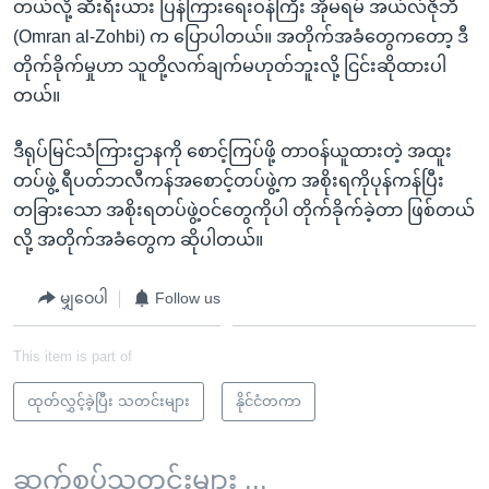
တယ်လို့ ဆီးရီးယား ပြန်ကြားရေးဝန်ကြီး အိုမရမ် အယ်လ်ဇိုဘီ
(Omran al-Zohbi) က ပြောပါတယ်။ အတိုက်အခံတွေကတော့ ဒီ
တိုက်ခိုက်မှုဟာ သူတို့လက်ချက်မဟုတ်ဘူးလို့ ငြင်းဆိုထားပါ
တယ်။
ဒီရုပ်မြင်သံကြားဌာနကို စောင့်ကြပ်ဖို့ တာဝန်ယူထားတဲ့ အထူး
တပ်ဖွဲ့ ရီပတ်ဘလီကန်အစောင့်တပ်ဖွဲ့က အစိုးရကိုပုန်ကန်ပြီး
တခြားသော အစိုးရတပ်ဖွဲ့ဝင်တွေကိုပါ တိုက်ခိုက်ခဲ့တာ ဖြစ်တယ်
လို့ အတိုက်အခံတွေက ဆိုပါတယ်။
မျှဝေပါ
Follow us
This item is part of
ထုတ်လွှင့်ခဲ့ပြီး သတင်းများ
နိုင်ငံတကာ
ဆက်စပ်သတင်းများ ...