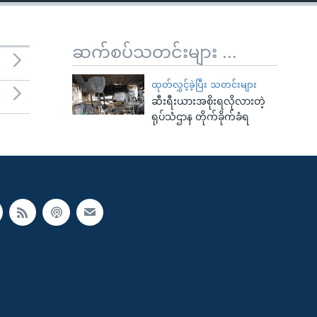
ဆက်စပ်သတင်းများ ...
ထုတ်လွှင့်ခဲ့ပြီး သတင်းများ
ဆီးရီးယားအစိုးရလိုလားတဲ့
ရုပ်သံဌာန တိုက်ခိုက်ခံရ