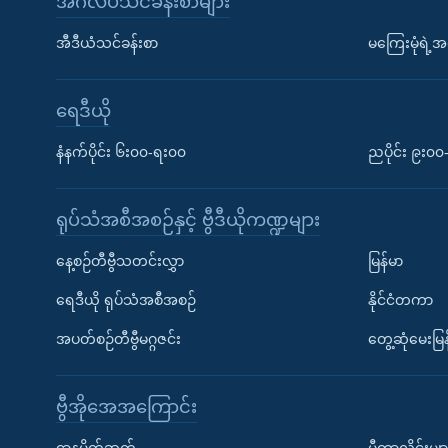
အင်္ဂလိပ်သင်ခန်းစာများ
အီဒီယံသင်ခန်းစာ
မကြေးမုံရဲ့အင
ရေဒီယို
နံနက်ပိုင်း ၆း၀၀-ရး၀၀
ညပိုင်း ၉း၀
ရုပ်သံအစီအစဉ်နှင့် ဗွီဒီယိုကဏ္ဍများ
နေ့စဉ်တီဗွီသတင်းလွှာ
မြန်မာ
ရေဒီယို ရုပ်သံအစီအစဉ်
နိုင်ငံတကာ
အပတ်စဉ်တီဗွီမဂ္ဂဇင်း
တွေ့ဆုံမေးမြန
ဗွီအိုအေအကြောင်း