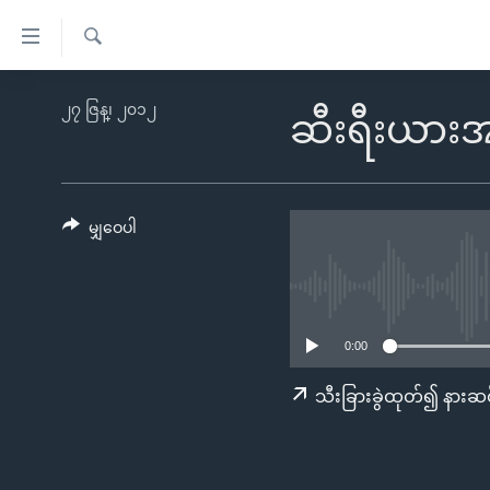
သုံး
ရ
ရှာဖွေ
လွယ်ကူ
မူလစာမျက်နှာ
၂၇ ဇြန္၊ ၂၀၁၂
ရ
ဆီးရီးယားအစ
စေ
မြန်မာ
လာ
သည့်
ဒ်
ကမ္ဘာ့သတင်းများ
Link
ဗွီဒီယို
နိုင်ငံတကာ
မျှဝေပါ
များ
သတင်းလွတ်လပ်ခွင့်
အမေရိကန်
ပင်မ
ရပ်ဝန်းတခု လမ်းတခု အလွန်
တရုတ်
အကြောင်းအရာ
အင်္ဂလိပ်စာလေ့လာမယ်
အစ္စရေး-ပါလက်စတိုင်း
သို့
0:00
အပတ်စဉ်ကဏ္ဍများ
အမေရိကန်သုံးအီဒီယံ
ကျော်
သီးခြားခွဲထုတ်၍ နားဆင
ကြည့်
ရေဒီယိုနှင့်ရုပ်သံ အချက်အလက်များ
မကြေးမုံရဲ့ အင်္ဂလိပ်စာ
ရေဒီယို
ရန်
ရေဒီယို/တီဗွီအစီအစဉ်
ရုပ်ရှင်ထဲက အင်္ဂလိပ်စာ
တီဗွီ
ပင်မ