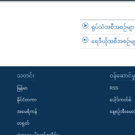
သုတပဒေသာ အင်္ဂလိပ်စာ
အ
ညွန်း
စာမျက်နှာ
သို့
ရုပ်သံအစီအစဉ်မျာ
ကျော်
ရေဒီယိုအစီအစဉ်မျ
ကြည့်
ရန်
ရှာဖွေ
ရန်
နေရာ
သတင်း
၀န်ဆောင်မှ
သို့
မြန်မာ
RSS
ကျော်
ရန်
နိုင်ငံတကာ
ပေါ့ဒ်ကတ်စ်
အမေရိကန်
နေ့စဉ်အီးမေ
တရုတ်