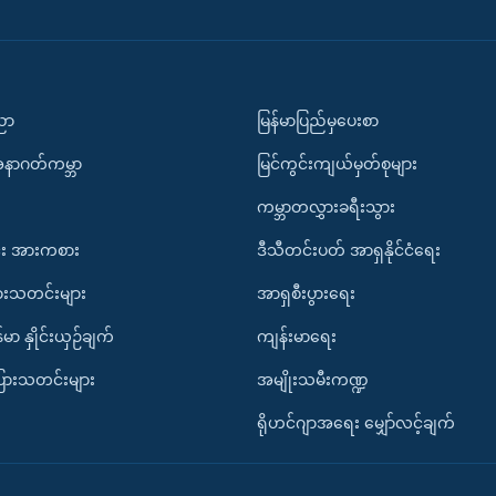
ပညာ
မြန်မာပြည်မှပေးစာ
အနာဂတ်ကမ္ဘာ
မြင်ကွင်းကျယ်မှတ်စုများ
ကမ္ဘာတလွှားခရီးသွား
း အားကစား
ဒီသီတင်းပတ် အာရှနိုင်ငံရေး
ားသတင်းများ
အာရှစီးပွားရေး
်မာ နှိုင်းယှဉ်ချက်
ကျန်းမာရေး
ပြားသတင်းများ
အမျိုးသမီးကဏ္ဍ
ရိုဟင်ဂျာအရေး မျှော်လင့်ချက်