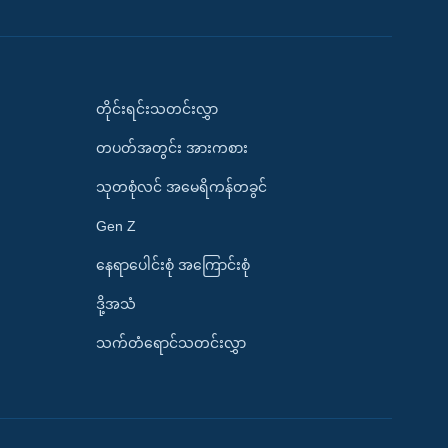
တိုင်းရင်းသတင်းလွှာ
တပတ်အတွင်း အားကစား
သုတစုံလင် အမေရိကန်တခွင်
Gen Z
နေရာပေါင်းစုံ အကြောင်းစုံ
ဒို့အသံ
သက်တံရောင်သတင်းလွှာ