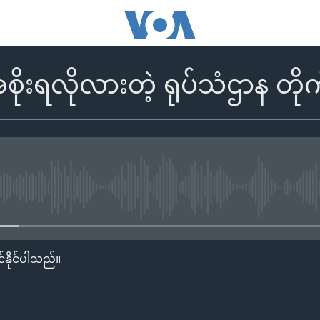
ိုးရလိုလားတဲ့ ရုပ်သံဌာန တိုက
No media source currently availa
်နိုင်ပါသည်။