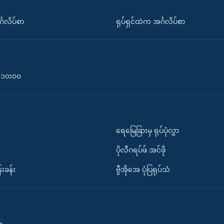
်္ဂလိပ်စာ
ရုပ်ရှင်ထဲက အင်္ဂလိပ်စာ
၀-၁၀း၀၀
ရေမြေခြားမှ ရုပ်ပုံလွှာ
ပိုလီဂရပ်ဖ်.အင်ဖို
်းခန်း
ဗွီအိုအေ ပုံပြရုပ်သံ