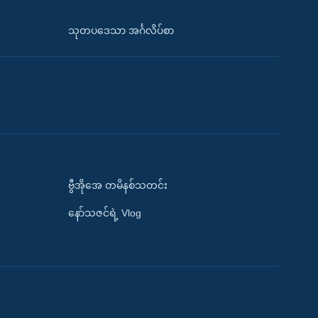
သုတပဒေသာ အင်္ဂလိပ်စာ
ဗွီအိုအေ တမိနစ်သတင်း
နော်သဇင်ရဲ့ Vlog