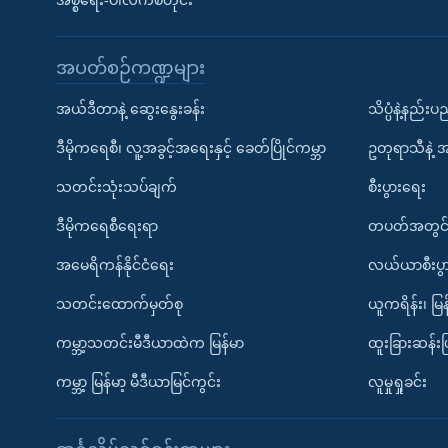
အစ္စရေး-ပါလက်စတိုင်း
အပတ်စဉ်ကဏ္ဍများ
အယ်ဒီတာနဲ့ ဆွေးနွေးခန်း
သိပ္ပံနဲ့နည်း
ဒီမိုကရေစီ၊ လူ့အခွင့်အရေးနှင့် ခေတ်ပြိုင်ကမ္ဘာ
ဥတုရာသီနဲ့ 
သတင်းသုံးသပ်ချက်
စီးပွားရေး
ဒီမိုကရေစီရေးရာ
တပတ်အတွင်
အမေရိကန်နိုင်ငံရေး
လယ်ယာစီးပွ
သတင်းထောက်မှတ်စု
ယူကရိန်း၊ မြန
ကမ္ဘာ့သတင်းမီဒီယာထဲက မြန်မာ
ထူးခြားဆန်း
ကမ္ဘာ့ မြန်မာ့ မီဒီယာမြင်ကွင်း
လူမှုရှုခင်း