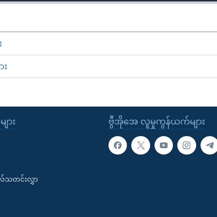
း
ား
ုများ
ဗွီအိုအေ လူမှုကွန်ယက်များ
းလ်သတင်းလွှာ