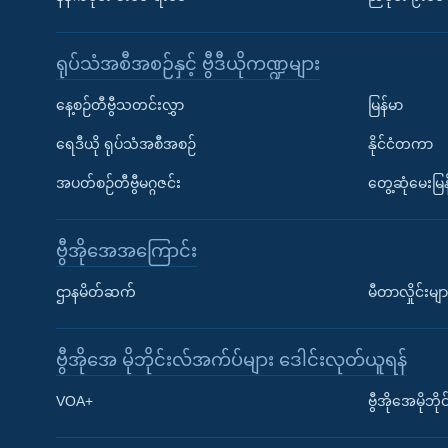
ရုပ်သံအစီအစဉ်နှင့် ဗွီဒီယိုကဏ္ဍများ
နေ့စဉ်တီဗွီသတင်းလွှာ
မြန်မာ
ရေဒီယို ရုပ်သံအစီအစဉ်
နိုင်ငံတကာ
အပတ်စဉ်တီဗွီမဂ္ဂဇင်း
တွေ့ဆုံမေးမြန
ဗွီအိုအေအကြောင်း
ဌာနမိတ်ဆက်
မီတာလှိုင်းမျာ
ဗွီအိုအေ မိုဘိုင်းလ်အက်ပ်များ ဒေါင်းလုတ်ယူရန်
Learning English
VOA+
ဗွီအိုအေမိုဘ
ဗွီအိုအေ လူမှုကွန်ယက်များ