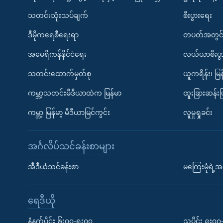
သတင်းသုံးသပ်ချက်
စီးပွားရေး
ဒီမိုကရေစီရေးရာ
တပတ်အတွင်
အမေရိကန်နိုင်ငံရေး
လယ်ယာစီးပွ
သတင်းထောက်မှတ်စု
ယူကရိန်း၊ မြန
ကမ္ဘာ့သတင်းမီဒီယာထဲက မြန်မာ
ထူးခြားဆန်း
ကမ္ဘာ့ မြန်မာ့ မီဒီယာမြင်ကွင်း
လူမှုရှုခင်း
အင်္ဂလိပ်သင်ခန်းစာများ
အီဒီယံသင်ခန်းစာ
မကြေးမုံရဲ့အင
ရေဒီယို
နံနက်ပိုင်း ၆း၀၀-ရး၀၀
ညပိုင်း ၉း၀