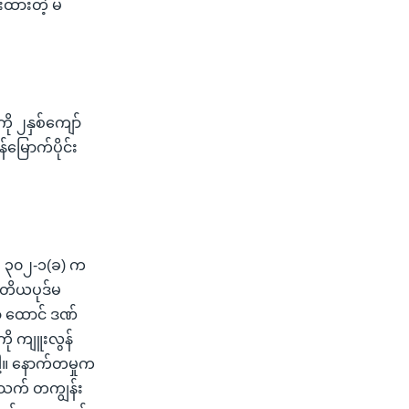
းထားတဲ့ မ
ို ၂နှစ်ကျော်
မြောက်ပိုင်း
်မ ၃၀၂-၁(ခ) က
ုတိယပုဒ်မ
့ ထောင် ဒဏ်
ို ကျူးလွန်
ါ့။ နောက်တမှုက
တသက် တကျွန်း