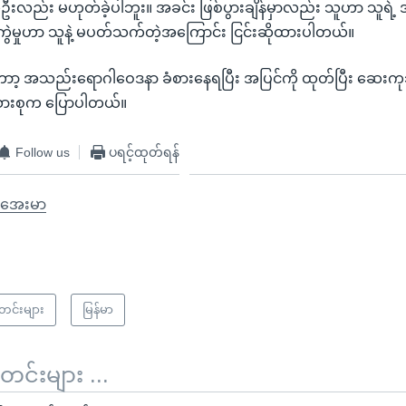
လည်း မဟုတ်ခဲ့ပါဘူး။ အခင်း ဖြစ်ပွားချိန်မှာလည်း သူဟာ သူရဲ့ အ
က်ကွဲမှုဟာ သူနဲ့ မပတ်သက်တဲ့အကြောင်း ငြင်းဆိုထားပါတယ်။
ာာ့ အသည်းရောဂါဝေဒနာ ခံစားနေရပြီး အပြင်ကို ထုတ်ပြီး ဆေးက
ိသားစုက ပြောပါတယ်။
Follow us
ပရင့်ထုတ်ရန်
အေးမာ
သတင်းများ
မြန်မာ
်းများ ...