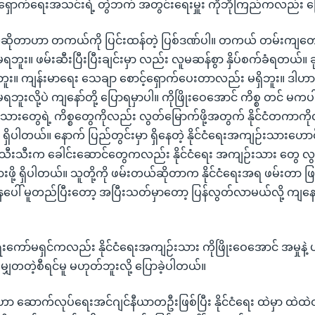
့်ရှောက်ရေးအသင်းရဲ့ တွဲဘက် အတွင်းရေးမှူး ကိုဘိုကြည်ကလည်း 
ိုတာဟာ တကယ်ကို ပြင်းထန်တဲ့ ပြစ်ဒဏ်ပါ။ တကယ် တမ်းကျတော
 မရဘူး။ ဖမ်းဆီးပြီးပြီးချင်းမှာ လည်း လူမဆန်စွာ နှိပ်စက်ခံရတယ်။
း။ ကျန်းမာရေး သေချာ စောင့်ရှောက်ပေးတာလည်း မရှိဘူး။ ဒါဟာ 
မရဘူးလို့ပဲ ကျနော်တို့ ပြောရမှာပါ။ ကိုဖြိုးဝေအောင် ကိစ္စ တင် မက
းသားတွေရဲ့ ကိစ္စတွေကိုလည်း လွတ်မြောက်ဖို့အတွက် နိုင်ငံတကာကို
ရှိပါတယ်။ နောက် ပြည်တွင်းမှာ ရှိနေတဲ့ နိုင်ငံရေးအကျဉ်းသားဟောင
 အသီးသီးက ခေါင်းဆောင်တွေကလည်း နိုင်ငံရေး အကျဉ်းသား တွေ လ
ားဖို့ ရှိပါတယ်။ သူတို့ကို ဖမ်းတယ်ဆိုတာက နိုင်ငံရေးအရ ဖမ်းတာ 
ေပေါ် မူတည်ပြီးတော့ အပြီးသတ်မှာတော့ ပြန်လွတ်လာမယ်လို့ ကျနော်တိ
ေးကော်မရှင်ကလည်း နိုင်ငံရေးအကျဉ်းသား ကိုဖြိုးဝေအောင် အမှုနဲ့
မျှတတဲ့စီရင်မူ မဟုတ်ဘူးလို့ ပြောခဲ့ပါတယ်။
ဟာ ဆောက်လုပ်ရေးအင်ဂျင်နီယာတဦးဖြစ်ပြီး နိုင်ငံရေး ထဲမှာ ထဲထဲဝင်