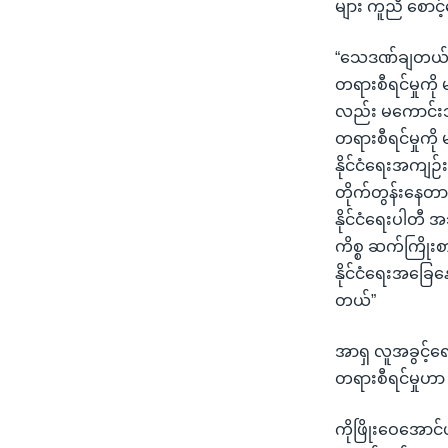
များ ကူညီ စောင
“သေဒဏ်ချတယ်ဆ
တရားစီရင်မှုကို
လည်း မကောင်းဘူ
တရားစီရင်မှုကို 
နိုင်ငံရေးအကျဉ်
တိုက်တွန်းနေတာ 
နိုင်ငံရေးပါတီ
ကိစ္စ ဆက်ကြိုးစ
နိုင်ငံရေးအခြေန
တယ်”
အာရှ လူအခွင့်ရ
တရားစီရင်မှုဟာ 
ကိုဖြိုးဝေအောင်