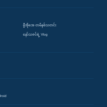
ဗွီအိုအေ တမိနစ်သတင်း
နော်သဇင်ရဲ့ Vlog
droid