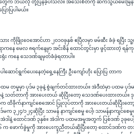
့တွေက ဘယ်လို တုံ့ပြန်ခဲ့ပါသလဲ။ အသေးစိတ်ကို ဆက်သွယ်မေးမြန်
ြောပြပါမယ်။
သား ကိုဖြိုးဝေအောင်ဟာ ၂၀၁၀ခုနှစ် ဧပြီလမှာ ဖမ်ဆီး ခံခဲ့ ရပြီး သူ့က
နေ မေလ ၈ရက်နေ့မှာ အင်းစိန် ထောင်တွင်းမှာ ဖွင့်ထားတဲ့ ရန်ကုန်
းရုံး ကနေ သေဒဏ်ချမှတ်ခံခဲ့ရတာပါ။
က်ပါဆောင်ရွက်ပေးနေတဲ့ရှေ့နေကြီး ဦးကျော်ဟိုး ပြောပြ တာက
ပထမ တမှုမှာ ပုဒ်မ ၃ခုနဲ့ စွဲချက်တင်ထားတယ်။ အဲဒီထဲမှာ ပထမ ပုဒ
မှုနဲ့ သတ်တာကို အားပေးတယ် ဆိုပြီးတော့ သေဒဏ်ပေးထားတယ်။ ဒ
က ထိခိုက်နာကျင်စေအောင် ပြုလုပ်တာကို အားပေးတယ်ဆိုပြီးတော
်မက ၃၂၄/၁၂၄ဆိုပြီး သာမန် နာကျင်စေမှု ပေါ့၊ သာမန်နာကျင်စေမှုက
 အဲဒါနဲ့ ထောင်ဒဏ် ၃နှစ်။ အဲဒါက ပထမအမှုအတွက် ပြစ်ဒဏ် ၃ခုပေ
၃/၆ က ဖောက်ခွဲမှုကို အားပေးကူညီတယ်ဆိုပြီးတော့ ထောင်ဒဏ်က 