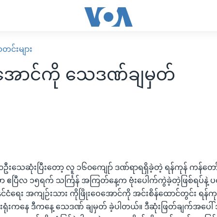
း သတင်းများ
ေအောင်ကို သေဒဏ်ချမှတ်
ဦးသေဆုံးပြီးတော့ လူ ၁၆၀ကျေုာ် ဒဏ်ရာရရှိခဲ့တဲ့ ရန်ကုန် ကန်တော
 ဧပြီလ ၁၅ရက် သင်္ကြန် အကြတ်နေ့က ဗုံးပေါက်ကွဲခဲ့တဲ့ဖြစ်ရပ်နဲ့ 
ုင်ငံရေး အကျဉ်းသား ကိုဖြိုးဝေအောင်ကို အင်းစိန်ထောင်တွင်း ရန်ကုန်
ရုံးကနေ ဒီကနေ့ သေဒဏ် ချမှတ် ခဲ့ပါတယ်။ ဒီဆုံးဖြတ်ချက်အပေါ် သူ့