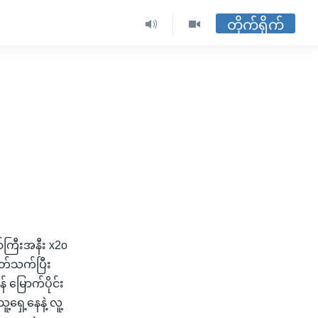
တိုက်ရိုက်
်ကြီးအနီး x2o
ပတ်သက်ပြီး
 မြောက်ပိုင်း
ရှေ့နေနဲ့ လူ့