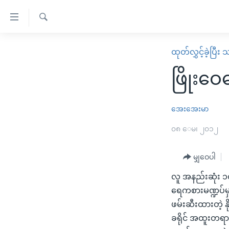
သုံး
ရ
ရှာဖွေ
လွယ်ကူ
မူလစာမျက်နှာ
ထုတ်လွှင့်ခဲ့ပြီ
ရ
စေ
မြန်မာ
လာ
ဖြိုးဝ
သည့်
ဒ်
ကမ္ဘာ့သတင်းများ
Link
ဗွီဒီယို
နိုင်ငံတကာ
အေးအေးမာ
များ
သတင်းလွတ်လပ်ခွင့်
အမေရိကန်
၀၈ ေမ၊ ၂၀၁၂
ပင်မ
ရပ်ဝန်းတခု လမ်းတခု အလွန်
တရုတ်
အကြောင်းအရာ
အင်္ဂလိပ်စာလေ့လာမယ်
မျှဝေပါ
အစ္စရေး-ပါလက်စတိုင်း
သို့
အပတ်စဉ်ကဏ္ဍများ
အမေရိကန်သုံးအီဒီယံ
ကျော်
လူ အနည်းဆုံး ၁၀
ကြည့်
ရေကစားမဏ္ဍပ်မှာ
ရေဒီယိုနှင့်ရုပ်သံ အချက်အလက်များ
မကြေးမုံရဲ့ အင်္ဂလိပ်စာ
ရေဒီယို
ရန်
ဖမ်းဆီးထားတဲ့ နိ
ရေဒီယို/တီဗွီအစီအစဉ်
ရုပ်ရှင်ထဲက အင်္ဂလိပ်စာ
တီဗွီ
ပင်မ
ခရိုင် အထူးတရား