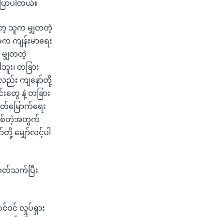
ပြောပါတယ်။
့ သူက မျှတတဲ့
 ခုက ကျန်းမာရေး
မျှတတဲ့
ပါဘူး၊ တခြား
လည်း ကျနော်တို့
်းတွေ နဲ့ တခြား
ွတ်မြောက်ရေး
ဖြစ်တဲ့အတွက်
ု့ မျှော်လင့်ပါ
 ပတ်သက်ပြီး
ဝင် လှုပ်ရှား