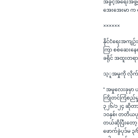
သုတပဒေသာ အင်္ဂလိပ်စာ
အ
အခွင့်အရေးအဖွဲ
ညွန်း
အေးအေးမာ က ပ
စာမျက်နှာ
××××××
သို့
ကျော်
နိုင်ငံရေးအကျဉ်း
ကြည့်
ကြာ စစ်ဆေးနေရာက
ရန်
ခရိုင် အထူးတရာ
ရှာဖွေ
ရန်
သ့ူအမှုကို လို
နေရာ
သို့
“ အမှုလေးခုမှာ 
ကျော်
ကြိုတင်ကြံစည်
ရန်
၃၂၆/၁၂၄ ဆိုတာ
၁၀နှစ်၊ တတိယပုဒ
တယ်ဆိုပြီးတော့
ဖောက်ခွဲပုဒ်မ 