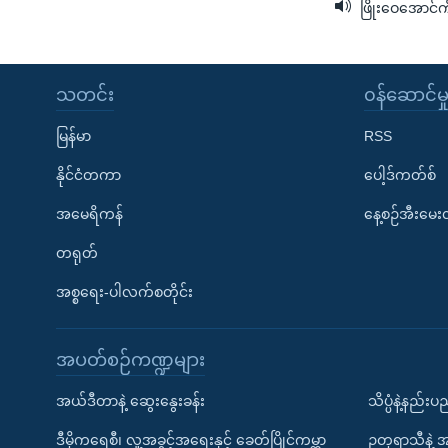
ဖြိုးဝေအောင်
သတင်း
၀န်ဆောင်မှ
မြန်မာ
RSS
နိုင်ငံတကာ
ပေါ့ဒ်ကတ်စ်
အမေရိကန်
နေ့စဉ်အီးမေ
တရုတ်
အစ္စရေး-ပါလက်စတိုင်း
အပတ်စဉ်ကဏ္ဍများ
အယ်ဒီတာနဲ့ ဆွေးနွေးခန်း
သိပ္ပံနဲ့နည်း
ဒီမိုကရေစီ၊ လူ့အခွင့်အရေးနှင့် ခေတ်ပြိုင်ကမ္ဘာ
ဥတုရာသီနဲ့ 