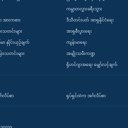
ကမ္ဘာတလွှားခရီးသွား
း အားကစား
ဒီသီတင်းပတ် အာရှနိုင်ငံရေး
ားသတင်းများ
အာရှစီးပွားရေး
်မာ နှိုင်းယှဉ်ချက်
ကျန်းမာရေး
ပြားသတင်းများ
အမျိုးသမီးကဏ္ဍ
ရိုဟင်ဂျာအရေး မျှော်လင့်ချက်
်္ဂလိပ်စာ
ရုပ်ရှင်ထဲက အင်္ဂလိပ်စာ
၀-၁၀း၀၀