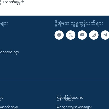
ကို သေဒဏ်ချမှတ်
ုများ
ဗွီအိုအေ လူမှုကွန်ယက်များ
းလ်သတင်းလွှာ
ပညာ
မြန်မာပြည်မှပေးစာ
အနာဂတ်ကမ္ဘာ
မြင်ကွင်းကျယ်မှတ်စုများ