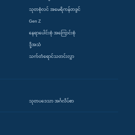
သုတစုံလင် အမေရိကန်တခွင်
Gen Z
နေရာပေါင်းစုံ အကြောင်းစုံ
ဒို့အသံ
သက်တံရောင်သတင်းလွှာ
သုတပဒေသာ အင်္ဂလိပ်စာ