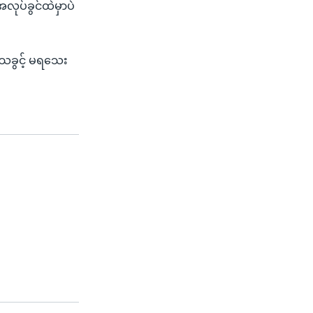
လုပ်ခွင်ထဲမှာပဲ
ုသခွင့် မရသေး