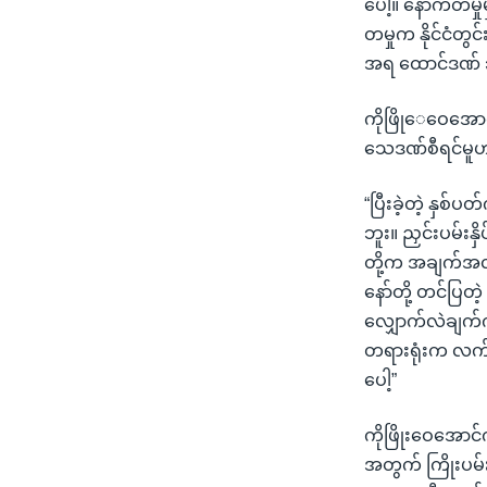
ပေါ့။ နောက်တမှ
တမှုက နိုင်ငံတွ
အရ ထောင်ဒဏ် ၃
ကိုဖြိုေဝေအောင်
သေဒဏ်စီရင်မူဟာ
“ပြီးခဲ့တဲ့ နှစ
ဘူး။ ညှင်းပမ်းနှိ
တို့က အချက်အ
နော်တို့ တင်ပြ
လျှောက်လဲချက်ကိ
တရားရုံးက လက်ခံ
ပေါ့”
ကိုဖြိုးဝေအောင
အတွက် ကြိုးပမ်