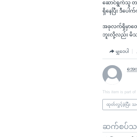
ဆောင်ရွက်သူ တဦး
ရှိနေပြီး ဒီပေါ
အခုလက်ရှိမှာတေ
ဘူးလို့လည်း မ
မျှဝေပါ
အေး
This item is part of
ထုတ်လွှင့်ခဲ့ပြီး 
ဆက်စပ်သတင