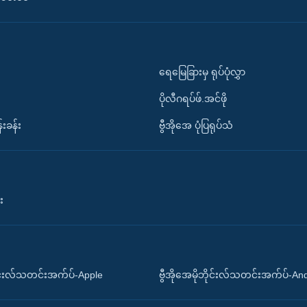
ရေမြေခြားမှ ရုပ်ပုံလွှာ
ပိုလီဂရပ်ဖ်.အင်ဖို
်းခန်း
ဗွီအိုအေ ပုံပြရုပ်သံ
း
ိုင်းလ်သတင်းအက်ပ်-Apple
ဗွီအိုအေမိုဘိုင်းလ်သတင်းအက်ပ်-An