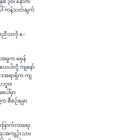
ှစ် ၃၀၊ နောက်
ပေါ် ကန့်သတ်ချက်
ဲ့ မညီသလို ေ
ီအမှုက မမှန်
်ပေးပါလို့ ကျနော်
ဒေအရာရှိက ကျ
ပဘူး။
ပေါ်မှာ
့က စီစဉ်ရမှာ
တ်မြောက်လာရေး
ငံရေးအကျဉ်းသား