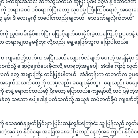
ုမှာ မတရားအသင်း ဆက်သွယ်တယ် ဆိုပြီး ပုဒ်မ ၁၇/၁ နဲ့ ထောင်ဒဏ် န
င်းကို တရားမဝင် ဝင်ရောက်ပြီးတော့ လူဝင်မှု ကြီးကြပ်ရေးရဲ့ အရေး
 နှစ်၊ ဒီ လေးမှုကို တပေါင်းတည်းချတယ်။ သေဒဏ်ချလိုက်တယ်”
ကို ညှင်းပမ်းနှိပ်စက်ပြီး ဖြောင့်ချက်ပေးခိုင်းခဲ့တာကြောင့် ဥပဒေန
 တရားမျှတမူမရှိဘူး လို့လည်း ရှေ့နေဖြစ်သူက ပြောပါတယ်။
်ပတ်က ကျနော်တို့ဘက်က အပြီးသတ်လျှောက်လဲချက် ပေးတဲ့ အချိန်မှာ ဒ
ပ်စက်လို့ ဖြောင့်ချက်ပေးခိုင်းလို့ ပေးရတဲ့အမှုပေါ့။ အဲဒါကြောင့် လွှတ
လက် တွေ အများကြီး တင်ပြခဲ့ပါတယ်။ အဲဒီတုန်းက တဘက်က ဥပ
တဲ့ အချက်အလက်တွေကို ဘာမှလည်း မချေပနိုင်ဘူး။ ချေလည်း မချေ
ု စာနဲ့ ရေးတင်တယ်ဆိုပြီးတော့ ပြောတယ်။ ကျနော်တို့ တင်ပြခဲ့တဲ့အ
တဲ့ သဘော ပေါ့။ ဒါနဲ့ ပတ်သက်လို့ အယူခံ ထပ်တက်ဖို့ပဲ ကျနော်တို
်ကို သေဒဏ်ချမှတ်ခြင်းမှာ ပြင်းထန်လွန်းကြောင်း သူ ပြန်လည် လွ
းတဲ့အခါမှာ နိုင်ငံရေး အခြေအနေပေါ် မူတည်နေတဲ့အကြောင်း နိုင်