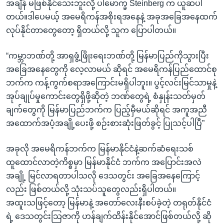
အချိန် မဖြစ်နိုင်သေးဘူးလို့ ပါမောက္ခ Steinberg က ယူဆပါ
တယ်။ဒါပေမယ့် အမေရိကန်အစိုးရအနေနဲ့ အခုအခြေအနေထက်
လုပ်နိုင်တာတွေတော့ ရှိတယ်လို့ သူက ပြောပါတယ်။
“ကမ္ဘာဘဏ်တို့ အာရှဖွံ့ဖြိုးရေးဘဏ်တို့ မြန်မာပြည်ကိုသွားပြီး
အခြေအနေတွေကို လေ့လာမယ် ဆိုရင် အမေရိကန်ပြည်ထောင်စု
ဘက်က ကန့်ကွက်စရာအကြောင်းမရှိပါဘူး။ ပွင့်လင်းမြင်သာမှုနဲ့
အုပ်ချုပ်မှုကောင်းတွေရှိဖို့ဆိုတဲ့ ဘဏ်တွေရဲ့ စံနှုန်းသတ်မှတ်
ချက်တွေကို မြန်မာပြည်ဘက်က ပြည့်မှီမယ်ဆိုရင် အကူအညီ
အထောက်အပံ့အချို့ပေးဖို့ စဉ်းစားဆုံးဖြတ်ခွင့် ပြုသင့်ပါပြီ”
အခုလို အမေရိကန်ဘက်က မြန်မာနိုင်ငံနဲ့ဆက်ဆံရေးသစ်
ထူထောင်လာတဲ့ကိစ္စမှာ မြန်မာနိုင်ငံ ဘက်က အပြောင်းအလဲ
အချို့ မြင်လာရတာပါသလို ဒေသတွင်း အခြေအနေကြောင့်
လည်း ဖြစ်တယ်လို့ သုံးသပ်သူတွေလည်းရှိပါတယ်။
အထူးသဖြင့်တော့ မြန်မာနဲ့ အတော်လေးနီးစပ်ခဲ့တဲ့ တရုတ်နိုင်ငံ
ရဲ့ ဒေသတွင်းသြဇာကို ဟန်ချက်ထိန်းနိုင်အောင်ဖြစ်တယ်လို့ ဆို