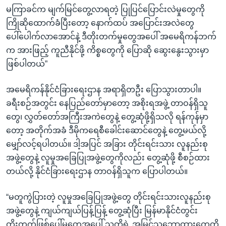
မကြာခင်က မျက်မြင်တွေ့လာရတဲ့ ပြုပြင်ပြောင်းလဲမှုတွေကို
ကြိုဆိုထောက်ခံပြီးတော့ နောက်ထပ် အပြောင်းအလဲတွေ
ပေါ်ပေါက်လာအောင်နဲ့ ဒီတိုးတက်မှုတွေအပေါ် အမေရိကန်ဘက်
က အားဖြည့် ကူညီနိုင်ဖို့ ကိစ္စတွေကို ပြောဆို ဆွေးနွေးသွားမှာ
ဖြစ်ပါတယ်”
အမေရိကန်နိုင်ငံခြားရေးဌာန အရာရှိတဦး ပြောသွားတာပါ။
ခရီးစဉ်အတွင်း နေပြည်တော်မှာတော့ အစိုးရအဖွဲ့ တာဝန်ရှိသူ
တွေ၊ လွှတ်တော်အကြီးအကဲတွေနဲ့ တွေ့ဆုံဖို့ရှိသလို ရန်ကုန်မှာ
တော့ အတိုက်အခံ ဒီမိုကရေစီခေါင်းဆောင်တွေနဲ့ တွေ့မယ်လို့
မျှော်လင့်ရပါတယ်။ ဒါ့အပြင် အခြား တိုင်းရင်းသား လူနည်းစု
အဖွဲ့တွေနဲ့ လူမှုအခြေပြုအဖွဲ့တွေကိုလည်း တွေ့ဆုံဖို့ စီစဉ်ထား
တယ်လို့ နိုင်ငံခြားရေးဌာန တာဝန်ရှိသူက ပြောပါတယ်။
“မတူကွဲပြားတဲ့ လူမှုအခြေပြုအဖွဲ့တွေ တိုင်းရင်းသားလူနည်းစု
အဖွဲ့တွေနဲ့ ကျယ်ကျယ်ပြန့်ပြန့် တွေ့ဆုံပြီး မြန်မာနိုင်ငံတွင်း
တိုးတက်ဖြစ်ပေါ်မှုတွေအပေါ် သူတို့ရဲ့ အမြင်သဘောထားတွေကို