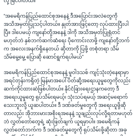
လို့ မြင်ပါတယ်။
“အမေရိကန်ပြည်ထောင်စုအနေနဲ့ ဒီအပြောင်းအလဲတွေကို
အသိအမှတ်ပြုသင့်ပါတယ်။ နှုတ်အားဖြင့်တော့ လုပ်ထားပြီးပါ
ပြီ။ ဒါပေမယ့် ကျနော်တို့အနေနဲ့ ဒါကို အသိအမှတ်ပြုရုံတင်
မဟုတ်ဘဲ နှစ်ဘက်ဆက်ဆံရေး ပိုကောင်းလာဖို့ ကျနော်တို့ဘက်
က အလေးအနက်ရှိနေတယ် ဆိုတာကို ပြဖို့ တစုံတရာ သိမ်
သိမ်မွေ့မွေ့ ပြောဆို ဆောင်ရွက်ရပါမယ်”
အမေရိကန်ပြည်ထောင်စုအနေနဲ့ မူဝါဒသစ် ကျင့်သုံးတဲ့နေရာမှာ
အရင်တုန်းကရှိတဲ့ မြန်မာအပေါ် ပိတ်ဆို့အရေးယူမှုတွေကိုလည်း
ဆက်ကိုင်ထားဆဲဖြစ်ပါတယ်။ နိုင်ငံခြားရေးဌာနကတော့ ဒီ
အရေးယူမှုတွေ ရုပ်သိမ်းရမယ့်၊ သုံးသပ်ရမယ့် အဆင့်မရောက်
သေးဘူးလို့ ယူဆပါတယ်။ ဒီ ဒဏ်ခတ်မှုတွေကို အရေးယူဖို့ဆို
တာလည်း အိုဘားမားအစိုးရအနေနဲ့ သူချည်းလုပ်လို့ရတာမဟုတ်
ဘဲ လွှတ်တော်တွေရဲ့ ဆုံးဖြတ်ချက် ယူရမှာပါ။ အမေရိကန်
လွှတ်တော်ဘက်က ဒီ ဒဏ်ခတ်မှုတွေကို ရုပ်သိမ်းဖို့ဆိုတာ အခု