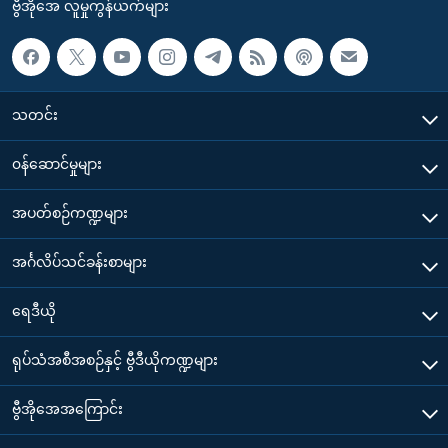
ဗွီအိုအေ လူမှုကွန်ယက်များ
သတင်း
၀န်ဆောင်မှုများ
အပတ်စဉ်ကဏ္ဍများ
အင်္ဂလိပ်သင်ခန်းစာများ
ရေဒီယို
ရုပ်သံအစီအစဉ်နှင့် ဗွီဒီယိုကဏ္ဍများ
ဗွီအိုအေအကြောင်း