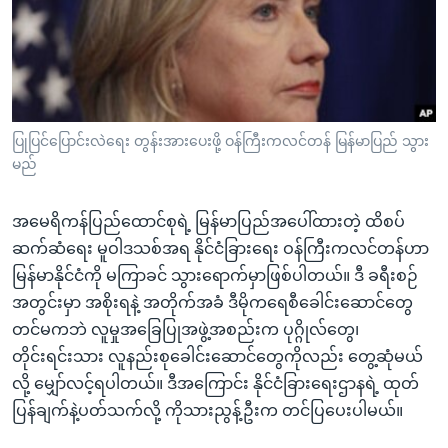
အ
သုတပဒေသာ အင်္ဂလိပ်စာ
ညွန်း
Learning English
စာမျက်နှာ
သို့
ဗွီအိုအေ လူမှုကွန်ယက်များ
ကျော်
ကြည့်
ပြုပြင်ပြောင်းလဲရေး တွန်းအားပေးဖို့ ဝန်ကြီးကလင်တန် မြန်မာပြည် သွား
မည်
ရန်
ဘာသာစကားများ
ရှာဖွေ
အမေရိကန်ပြည်ထောင်စုရဲ့ မြန်မာပြည်အပေါ်ထားတဲ့ ထိစပ်
ရန်
ဆက်ဆံရေး မူဝါဒသစ်အရ နိုင်ငံခြားရေး ဝန်ကြီးကလင်တန်ဟာ
နေရာ
မြန်မာနိုင်ငံကို မကြာခင် သွားရောက်မှာဖြစ်ပါတယ်။ ဒီ ခရီးစဉ်
သို့
အတွင်းမှာ အစိုးရနဲ့ အတိုက်အခံ ဒီမိုကရေစီခေါင်းဆောင်တွေ
ကျော်
တင်မကဘဲ လူမှုအခြေပြုအဖွဲ့အစည်းက ပုဂ္ဂိုလ်တွေ၊
ရန်
တိုင်းရင်းသား လူနည်းစုခေါင်းဆောင်တွေကိုလည်း တွေ့ဆုံမယ်
လို့ မျှော်လင့်ရပါတယ်။ ဒီအကြောင်း နိုင်ငံခြားရေးဌာနရဲ့ ထုတ်
ပြန်ချက်နဲ့ပတ်သက်လို့ ကိုသားညွန့်ဦးက တင်ပြပေးပါမယ်။