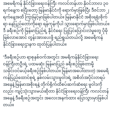
အမေရိကန် နိုင်ငံခြားရေးဝန်ကြီး ကလင်တန်ဟာ နိုဝင်ဘာလ ၃၀
ရက်နေ့က စပြီးတော့ မြန်မာနိုင်ငံကို ရောက်မှာဖြစ်ပြီး ဒီဇင်ဘာ ၂
ရက်နေ့အထိ ကြာမြင့်မှာဖြစ်ပါတယ်။ မြန်မာနိုင်ငံ အစိုးရရုံးစိုက်
ရာ နေပြည်တော်ကိုရော ရန်ကုန်ကိုပါ သွားရောက်မှာဖြစ်ပါတယ်။
ဒီ ခရီးစဉ်ကို မြန်မာပြည်ရဲ့ နိုင်ငံရေး ပြုပြင်ပြောင်းလဲမှုတွေ ပိုမို
ဖြစ်လာအောင် တွန်းအားပေးဖို့ ရည်ရွယ်တယ်လို့ အမေရိကန်
နိုင်ငံခြားရေးဌာနက ထုတ်ပြန်ပါတယ်။
“ဒီခရီးစဉ်ဟာ ရာစုနှစ်ဝက်အတွင်း အမရိကန်နိုင်ငံခြားရေး
ဝန်ကြီးတဦးရဲ့ ပထမဆုံး မြန်မာပြည် ခရီးစဉ်ဖြစ်တာမို့
သမိုင်းဝင်မယ့်ခရီးစဉ်ဖြစ်ပါတယ်။ မြန်မာအပေါ်ထားတဲ့ အမေရိ
ကန်ပြည်ထောင်စုရဲ့ နှစ်လမ်းသွားမူဝါဒရဲ့ အစိတ်အပိုင်းတရပ်
အနေနဲ့ မြန်မာအစိုးရနဲ့ တိုက်ရိုက်ထိစပ်ဆက်ဆံရေး မူဝါဒကို
လည်း ကျင့်သုံးသွားမယ်ဆိုတာ နိုင်ငံခြားရေးဝန်ကြီး ကလင်တန်
အနေနဲ့ ဒီခရီးစဉ်အတွင်း အလေးအနက်ထား ပြောသွားမှာဖြစ်ပါ
တယ်။