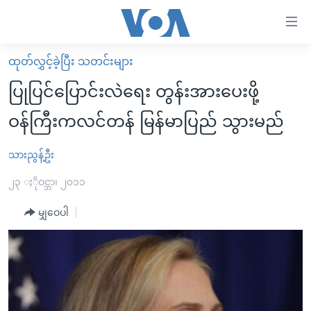
သုံး
ရ
လွယ်ကူ
ထုတ်လွှင့်ခဲ့ပြီး သတင်းများ
မူလစာမျက်နှာ
စေ
ပြုပြင်ပြောင်းလဲရေး တွန်းအားပေးဖို့
မြန်မာ
သည့်
ဝန်ကြီးကလင်တန် မြန်မာပြည် သွားမည်
ကမ္ဘာ့သတင်းများ
Link
ဗွီဒီယို
နိုင်ငံတကာ
သားညွန့်ဦး
များ
သတင်းလွတ်လပ်ခွင့်
အမေရိကန်
၂၃ ႏိုဝင္ဘာ၊ ၂၀၁၁
ပင်မ
ရပ်ဝန်းတခု လမ်းတခု အလွန်
တရုတ်
အကြောင်းအရာ
မျှဝေပါ
သို့
အင်္ဂလိပ်စာလေ့လာမယ်
အစ္စရေး-ပါလက်စတိုင်း
ကျော်
အပတ်စဉ်ကဏ္ဍများ
အမေရိကန်သုံးအီဒီယံ
ကြည့်
ရေဒီယိုနှင့်ရုပ်သံ အချက်အလက်များ
မကြေးမုံရဲ့ အင်္ဂလိပ်စာ
ရေဒီယို
ရန်
ပင်မ
ရေဒီယို/တီဗွီအစီအစဉ်
ရုပ်ရှင်ထဲက အင်္ဂလိပ်စာ
တီဗွီ