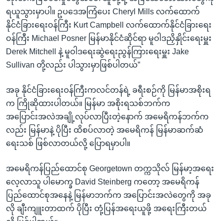
ရယူသွားမှာပါ။ ဥပဒေအကြံပေး Cheryl Mills လက်ထောက်
နိုင်ငံခြားရေးဝန်ကြီး Kurt Campbell လက်ထောက်နိုင်ငံခြားရေး
ဝန်ကြီး Michael Posner မြန်မာနိုင်ငံဆိုင်ရာ မူဝါဒညှိနှိုင်းရေးမှူး
Derek Mitchell နဲ့ မူဝါဒရေးဆွဲရေးညွန်ကြားရေးမှူး Jake
Sullivan တို့လည်း ပါသွားမှာဖြစ်ပါတယ်”
အခု နိုင်ငံခြားရေးဝန်ကြီးကလင်တန်ရဲ့ ခရီးစဉ်ကို မြန်မာအစိုးရ
က ကြိုဆိုထားပါတယ်။ မြန်မာ အစိုးရသစ်ဘက်က
အပြောင်းအလဲအချို့လုပ်လာပြီးတဲ့နောက် အမေရိကန်ဘက်က
လည်း မြန်မာနဲ့ ပိုပြီး ထိစပ်လာတဲ့ အမေရိကန် မြန်မာဆက်ဆံ
ရေးသစ် ဖြစ်လာတယ်လို့ ပြောရမှာပါ။
အမေရိကန်ပြည်ထောင်စု Georgetown တက္ကသိုလ် မြန်မာ့အရေး
လေ့လာသူ ပါမောက္ခ David Steinberg ကတော့ အမေရိကန်
ပြည်ထောင်စုအနေနဲ့ မြန်မာဘက်က အပြောင်းအလဲတွေကို အခု
လို ချီးကျူးတာထက် ပိုပြီး တုံ့ပြန်အရေးယူဖို့ အရေးကြီးတယ်