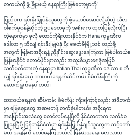
တကယ်ကို ဖွံ့ဖြိုးမယ့် နေရာကြီးဖြစ်တော့မှာကို”
ပြည်ပက ရင်းနှီးမြှုပ်နှံသူတွေကို စွဲဆောင်အောင်လို့ဆိုတဲ့ သီလ
ဝါစက်မှုဇုန်နဲ့ဆိုင်တဲ့ ဥပဒေတခုကို အစိုးရက ထုတ်ပြန်လိုက်ပြီး
တဲ့နောက်မှာ ခုလို တောင်ကိုရီးယားနိုင်ငံက Hana ကုမ္ပဏီက
ဒေါ်လာ ၅ ဘီလျံ ရင်းနှီးမြှုပ်နှံပြီး ခေတ်မီမြို့သစ် တည်ဖို့
အတွက် မြန်မာအစိုးရနဲ့ ညှိနှိုင်းဆွေးနွေးနေကြတာ ဖြစ်ပါတယ်။
မြန်မာနိုင်ငံ တောင်ပိုင်းမှာလည်း အထူးစီးပွားရေဇုံအဖြစ်
သတ်မှတ်ထားတဲ့ နေရာမှာ Italian Thai ကုမ္ပဏီက ဒေါ်လာ ၈ ဘီ
လျှံ ရင်းနှီးမယ့် ထားဝယ်ရေနက်ဆိပ်ကမ်း စီမံကိန်းကြီးကို
ဆောက်ရွက်နေပါတယ်။
ထားဝယ်ရေနက် ဆိပ်ကမ်း စီမံကိန်းကြီးကြောင့်လည်း အဲဒီဘက်
မှာ မြေဈေးတွေ အဆမတန် တက်ခဲ့ပါတယ်။ အစိုးရက
အပြောင်းအလဲတွေ စတင်လုပ်နေပြီလို့ နိုင်ငံတကာက လက်ခံစ
ပြုနေပြီမို့ မြန်မာနိုင်ငံထဲမှာ ရင်းနှီးမြှုပ်နှံချင်သူတွေက သင့်တော်
မယ့် အချိန်ကို စောင့်နေကြတယ်လို့ မြန်မာ့အရေး လေ့လာသူ