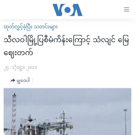
သုံး
ရ
လွယ်ကူ
ထုတ်လွှင့်ခဲ့ပြီး သတင်းများ
မူလစာမျက်နှာ
စေ
သီလဝါမြို့ပြစီမံကိန်းကြောင့် သံလျင် မြေ
မြန်မာ
သည့်
ဈေးတက်
ကမ္ဘာ့သတင်းများ
Link
ဗွီဒီယို
နိုင်ငံတကာ
၂၄ ႏိုဝင္ဘာ၊ ၂၀၁၁
များ
သတင်းလွတ်လပ်ခွင့်
အမေရိကန်
ပင်မ
မျှဝေပါ
ရပ်ဝန်းတခု လမ်းတခု အလွန်
တရုတ်
အကြောင်းအရာ
သို့
အင်္ဂလိပ်စာလေ့လာမယ်
အစ္စရေး-ပါလက်စတိုင်း
ကျော်
အပတ်စဉ်ကဏ္ဍများ
အမေရိကန်သုံးအီဒီယံ
ကြည့်
ရေဒီယိုနှင့်ရုပ်သံ အချက်အလက်များ
မကြေးမုံရဲ့ အင်္ဂလိပ်စာ
ရေဒီယို
ရန်
ပင်မ
ရေဒီယို/တီဗွီအစီအစဉ်
ရုပ်ရှင်ထဲက အင်္ဂလိပ်စာ
တီဗွီ