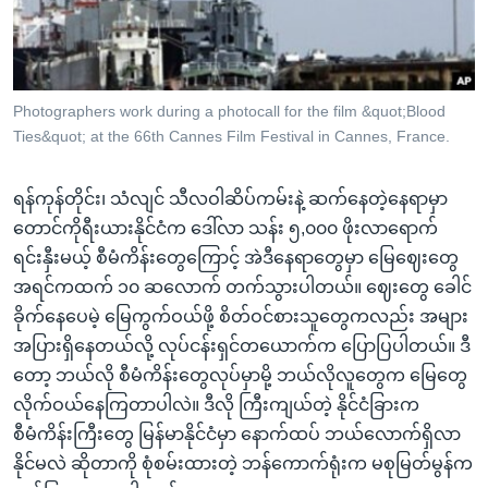
အ
သုတပဒေသာ အင်္ဂလိပ်စာ
ညွန်း
Learning English
စာမျက်နှာ
သို့
ဗွီအိုအေ လူမှုကွန်ယက်များ
Photographers work during a photocall for the film &quot;Blood
ကျော်
Ties&quot; at the 66th Cannes Film Festival in Cannes, France.
ကြည့်
ရန်
ရန်ကုန်တိုင်း၊ သံလျင် သီလဝါဆိပ်ကမ်းနဲ့ ဆက်နေတဲ့နေရာမှာ
ဘာသာစကားများ
ရှာဖွေ
တောင်ကိုရီးယားနိုင်ငံက ဒေါ်လာ သန်း ၅,၀၀၀ ဖိုးလာရောက်
ရန်
ရင်းနှီးမယ့် စီမံကိန်းတွေကြောင့် အဲဒီနေရာတွေမှာ မြေဈေးတွေ
နေရာ
အရင်ကထက် ၁၀ ဆလောက် တက်သွားပါတယ်။ ဈေးတွေ ခေါင်
သို့
ခိုက်နေပေမဲ့ မြေကွက်ဝယ်ဖို့ စိတ်ဝင်စားသူတွေကလည်း အများ
ကျော်
အပြားရှိနေတယ်လို့ လုပ်ငန်းရှင်တယောက်က ပြောပြပါတယ်။ ဒီ
ရန်
တော့ ဘယ်လို စီမံကိန်းတွေလုပ်မှာမို့ ဘယ်လိုလူတွေက မြေတွေ
လိုက်ဝယ်နေကြတာပါလဲ။ ဒီလို ကြီးကျယ်တဲ့ နိုင်ငံခြားက
စီမံကိန်းကြီးတွေ မြန်မာနိုင်ငံမှာ နောက်ထပ် ဘယ်လောက်ရှိလာ
နိုင်မလဲ ဆိုတာကို စုံစမ်းထားတဲ့ ဘန်ကောက်ရုံးက မစုမြတ်မွန်က