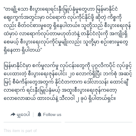
“တချို့သော စီးပွားရေးရင်းနှီးမြှုပ်နှံမှုတွေဟာ မြန်မာနိုင်ငံ
ဈေးကွက်အတွင်းမှာ ဝင်ရောက် လုပ်ကိုင်နိုင်ဖို့ ဆိုတဲ့ ကိစ္စကို
လည်း စိတ်ဝင်စားမှုတွေ ရှိနေပါတယ်။ သူတို့သည် စီးပွားရေးဇုန်
ထဲမှာပဲ လာရောက်လုပ်တာမဟုတ်ဘဲနဲ့ တနိုင်ငံလုံးကို အကျိုးရှိ
စေမယ့် စီးပွားရေးလုပ်ကိုင်မှုမျိုးလည်း သူတို့မှာ စဉ်းစားမှုတွေ
ရှိနေတာ ရှိပါတယ်”
မြန်မာနိုင်ငံမှာ စက်မှုလက်မှု လုပ်ငန်းတွေကို ပုဂ္ဂလိကပိုင် လုပ်ခွင့်
ပေးထားတဲ့ စီးပွားရေးဇုန်ပေါင်း ၂၀ လောက်ရှိပြီး ဘက်စုံ အဆင့်
မြင့် စီမံကိန်းတွေအတွက် နိုင်ငံတကာက ဒေါ်လာသန်း ထောင်ချီ
လာရောက် ရင်းနှီးမြှုပ်နှံမယ့် အထူးစီးပွားရေးဇုန်ကတော့
လောလောဆယ် ထားဝယ်နဲ့ သီလဝါ ၂ ခုပဲ ရှိပါတယ်ရှင်။
မျှဝေပါ
Follow us
This item is part of