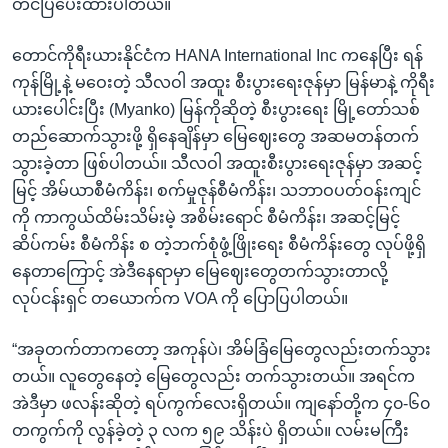
တင်ပြပေးထားပါတယ်။
တောင်ကိုရီးယားနိုင်ငံက HANA International Inc ကနေပြီး ရန်
ကုန်မြို့နဲ့ မဝေးတဲ့ သီလဝါ အထူး စီးပွားရေးဇုန်မှာ မြန်မာနဲ့ ကိုရီး
ယားပေါင်းပြီး (Myanko) မြန်ကိုဆိုတဲ့ စီးပွားရေး မြို့တော်သစ်
တည်ဆောက်သွားဖို့ ရှိနေချိန်မှာ မြေဈေးတွေ အဆမတန်တက်
သွားခဲ့တာ ဖြစ်ပါတယ်။ သီလဝါ အထူးစီးပွားရေးဇုန်မှာ အဆင့်
မြင့် အိမ်ယာစီမံကိန်း၊ စက်မှုဇုန်စီမံကိန်း၊ သဘာဝပတ်ဝန်းကျင်
ကို ကာကွယ်ထိမ်းသိမ်းမဲ့ အစိမ်းရောင် စီမံကိန်း၊ အဆင့်မြင့်
ဆိပ်ကမ်း စီမံကိန်း စ တဲ့ဘက်စုံဖွံ့ဖြိုးရေး စီမံကိန်းတွေ လုပ်ဖို့ရှိ
နေတာကြောင့် အဲဒီနေရာမှာ မြေဈေးတွေတက်သွားတာလို့
လုပ်ငန်းရှင် တယောက်က VOA ကို ပြောပြပါတယ်။
“အခုတက်တာကတော့ အကုန်ပဲ၊ အိမ်ခြံမြေတွေလည်းတက်သွား
တယ်။ လူတွေနေတဲ့ မြေတွေလည်း တက်သွားတယ်။ အရင်က
အဲဒီမှာ ဖလန်းဆိုတဲ့ ရပ်ကွက်လေးရှိတယ်။ ကျနော်တို့က ၄၀-၆၀
တကွက်ကို လွန်ခဲ့တဲ့ ၃ လက ၅၉ သိန်းပဲ ရှိတယ်။ လမ်းမကြီး