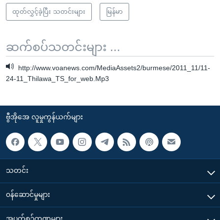
ထုတ်လွှင့်ခဲ့ပြီး သတင်းများ
မြန်မာ
ဆက်စပ်သတင်းများ ...
http://www.voanews.com/MediaAssets2/burmese/2011_11/11-
24-11_Thilawa_TS_for_web.Mp3
ဗွီအိုအေ လူမှုကွန်ယက်များ
သတင်း
၀န်ဆောင်မှုများ
အပတ်စဉ်ကဏ္ဍများ