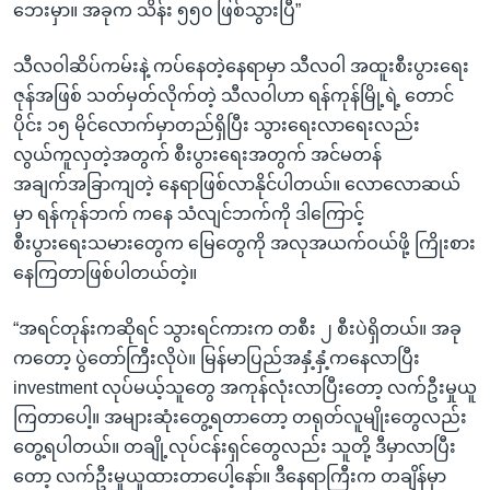
ဘေးမှာ။ အခုက သိန်း ၅၅၀ ဖြစ်သွားပြီ”
သီလဝါဆိပ်ကမ်းနဲ့ ကပ်နေတဲ့နေရာမှာ သီလဝါ အထူးစီးပွားရေး
ဇုန်အဖြစ် သတ်မှတ်လိုက်တဲ့ သီလဝါဟာ ရန်ကုန်မြို့ရဲ့ တောင်
ပိုင်း ၁၅ မိုင်လောက်မှာတည်ရှိပြီး သွားရေးလာရေးလည်း
လွယ်ကူလှတဲ့အတွက် စီးပွားရေးအတွက် အင်မတန်
အချက်အခြာကျတဲ့ နေရာဖြစ်လာနိုင်ပါတယ်။ လောလောဆယ်
မှာ ရန်ကုန်ဘက် ကနေ သံလျင်ဘက်ကို ဒါကြောင့်
စီးပွားရေးသမားတွေက မြေတွေကို အလုအယက်ဝယ်ဖို့ ကြိုးစား
နေကြတာဖြစ်ပါတယ်တဲ့။
“အရင်တုန်းကဆိုရင် သွားရင်ကားက တစီး ၂ စီးပဲရှိတယ်။ အခု
ကတော့ ပွဲတော်ကြီးလိုပဲ။ မြန်မာပြည်အနှံ့နှံ့ကနေလာပြီး
investment လုပ်မယ့်သူတွေ အကုန်လုံးလာပြီးတော့ လက်ဦးမှုယူ
ကြတာပေါ့။ အများဆုံးတွေ့ရတာတော့ တရုတ်လူမျိုးတွေလည်း
တွေ့ရပါတယ်။ တချို့လုပ်ငန်းရှင်တွေလည်း သူတို့ ဒီမှာလာပြီး
တော့ လက်ဦးမှုယူထားတာပေါ့နော်။ ဒီနေရာကြီးက တချိန်မှာ