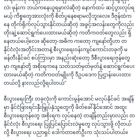
လဲ၊ ဖုန်းက ဘယ်ကနေယူရမှာလဲဆိုတဲ့ နောက်ထပ် ဆင့်ပွားလုပ်ရ
မယ့် ကိစ္စတွေအားလုံးကို စိတ်ပူနေစရာမလိုဘူးလေ။ ဒီဇုန်ထဲက
နေ တိုက်ရိုက်လုပ်သွားနိုင်တယ်ဆိုတဲ့ အခွင့်အလန်းတွေကိုလည်း
တိုးချဲ့ဆောင်ရွက်ပေးထားမယ်ဆိုတဲ့ ကတိကဝတ်တွေလည်း ရှိ
နေတယ်ပေါ့လေ။ ဆိုတော့-အဓိက ကတော့ ကျနော်တို့ဟာ တ
နိုင်ငံလုံးအတိုင်းအတာနဲ့ စီးပွားရေးဝန်းကျင်ကောင်းတခုကို မ
ဖန်တီးနိုင်ခင် စပ်ကြားမှာ အနည်းဆုံးတော့ ဒီစီးပွားရေးဇုန်တွေ
မှာ ကျနော်တို့ အစိုးရကနေ သတ်သတ်မှတ်မှတ်နဲ့ ဆောင်ရွက်ပေး
ထားမယ်ဆိုတဲ့ ကတိကဝတ်မျိုးကို ဒီဥပဒေက ပြဌာန်းပေးထား
တယ်လို့ နားလည်လို့ရပါတယ်”
စီးပွားရေးကြီး တခုလုံးကို ကောင်းမွန်အောင် မလုပ်နိုင်ခင် အချိန်
မှာ နိုင်ငံခြားရင်းနှီးမြှုပ်နှံသူတွေကို ဖိတ်ခေါ်နိုင်အောင် အထူး
စီးပွားရေးဇုန်တွေ အစိုးရက လုပ်နေတဲ့ တချိန်တည်းမှာလည်း တ
နိုင်ငံလုံး စီးပွားရေး ပြုပြင်ပြောင်းလဲမှုတွေ လုပ်သွားဖို့ လိုတယ်
လို့ စီးပွားရေး ပညာရှင် ဒေါက်တာဇော်ဦးက သုံးသပ်ပါတယ်။