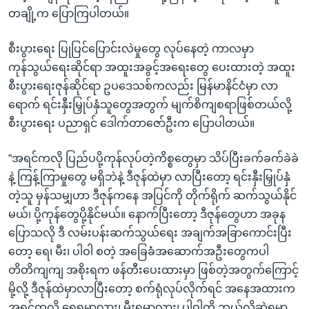
တချို့က ပြောကြပါတယ်။
စီးပွားရေး ပြုပြင်ပြောင်းလဲမှုတွေ လုပ်နေတဲ့ ကာလမှာ
ကုန်သွယ်ရေးဆိုင်ရာ အထူးအခွင့်အရေးတွေ ပေးထားတဲ့ အထူး
စီးပွားရေးဇုန်ဆိုင်ရာ ဥပဒေသစ်ကလည်း မြန်မာနိင်ငံမှာ လာ
ရောက် ရင်းနှီးမြှုပ်နှံသူတွေအတွက် မျက်စိကျစရာဖြစ်တယ်လို့
စီးပွားရေး ပညာရှင် ဒေါက်တာဇော်ဦးက ပြောပါတယ်။
“အရင်ကလို ပြည်ပပို့ကုန်လုပ်တဲ့ကိစ္စတွေမှာ သိပ်ပြီးခက်ခက်ခဲခဲ
နဲ့ ကြန့်ကြာမှုတွေ မရှိဘဲနဲ့ ဒီဇုန်ထဲမှာ လာပြီးတော့ ရင်းနှီးမြှုပ်နှံ
တဲ့သူ မှန်သမျှဟာ ဒီဇုန်ကနေ အပြင်ကို တိုက်ရိုက် ဆက်သွယ်နိုင်
မယ်၊ ပို့ကုန်တွေပို့နိုင်မယ်။ နောက်ပြီးတော့ ဒီဇုန်တွေဟာ အခုန
ပြောသလို ဒီ လမ်းပန်းဆက်သွယ်ရေး အချက်အခြာကောင်းပြီး
တော့ ရေ၊ မီး၊ ပါဝါ စတဲ့ အခြေခံအဆောက်အဦးတွေကပါ
တိတိကျကျ အစိုးရက ဖန်တီးပေးထားမှာ ဖြစ်တဲ့အတွက်ကြောင့်
မို့လို့ ဒီဇုန်ထဲမှာလာပြီးတော့ စက်ရုံလုပ်လိုက်ရင် အနေအထားက
အရင်ကလို ရေရမှာလား၊ မီးရမှာလား၊ ပါဝါကို ဘယ်လိုဆွဲရမှာ