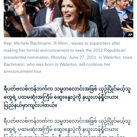
အ
သုတပဒေသာ အင်္ဂလိပ်စာ
ညွန်း
Learning English
စာမျက်နှာ
သို့
ဗွီအိုအေ လူမှုကွန်ယက်များ
ကျော်
ကြည့်
Rep. Michele Bachmann, R-Minn., waves to supporters after
making her formal announcement to seek the 2012 Republican
ရန်
ဘာသာစကားများ
presidential nomination, Monday, June 27, 2011, in Waterloo, Iowa.
ရှာဖွေ
Bachmann, who was born in Waterloo, will continue her
ရန်
announcement tour
နေရာ
သို့
ရီပတ်ဗလစ်ကန်ဘက်က သမ္မတလောင်းအဖြစ် ယှဉ်ပြိုင်မယ့်သူ
ကျော်
တွေရဲ့ ပထမဆုံးအကြိမ် ဆွေးနွေးပွဲကို နယူးဟန်ရှိုင်းယား
ရန်
ပြည်နယ်မှာကျင်းပါတယ်။
ရီပတ်ဗလစ်ကန်ဘက်က သမ္မတလောင်းအဖြစ် ယှဉ်ပြိုင်မယ့်သူ
တွေရဲ့ ပထမဆုံးအကြိမ် ဆွေးနွေးပွဲကို နယူးဟန်ရှိုင်းယား