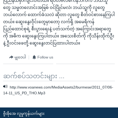
ပြည်နယ်မှာကျင်းပါတယ်။ ရီပတ်ဗလစ်ကန်ဘက်က ဘယ်သူ
တွေ သမ္မတလောင်းအဖြစ် ဝင်ပြိုင်မလဲ၊ ဘယ်သူ့ကို လူတွေ
ဘယ်လောက် ထောက်ခံသလဲ ဆိုတာ လူတွေ စိတ်ဝင်စားနေကြပါ
တယ်။ ဆွေးနွေးဝိုင်းတွေမှာတော့ လက်ရှိ အမေရိကန်
ပြည်ထောင်စုရဲ့ စီးပွားရေးနဲ့ ပတ်သက်တဲ့ အကြောင်းအရာတွေ
ကို အဓိက ဆွေးနွေးကြပါတယ်။ အသေးစိတ်ကို ကိုသိန်းထိုက်ဦး
နဲ့ ဦးဝင်းဖေတို့ ဆွေးနွေးတင်ပြထားပါတယ်။
မျှဝေပါ
Follow us
ဆက်စပ်သတင်းများ ...
http://www.voanews.com/MediaAssets2/burmese/2011_07/06-
14-11_US_PD_THO.Mp3
ဗွီအိုအေ လူမှုကွန်ယက်များ