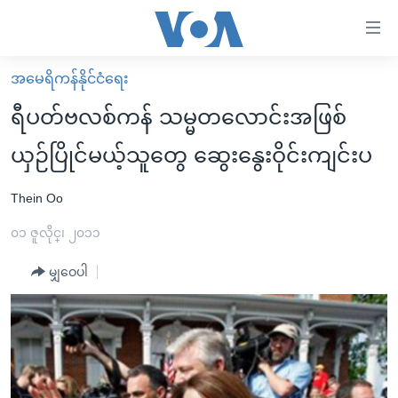
သုံး
ရ
လွယ်ကူ
အမေရိကန်နိုင်ငံရေး
မူလစာမျက်နှာ
စေ
ရီပတ်ဗလစ်ကန် သမ္မတလောင်းအဖြစ်
မြန်မာ
သည့်
ယှဉ်ပြိုင်မယ့်သူတွေ ဆွေးနွေးဝိုင်းကျင်းပ
ကမ္ဘာ့သတင်းများ
Link
ဗွီဒီယို
နိုင်ငံတကာ
Thein Oo
များ
သတင်းလွတ်လပ်ခွင့်
အမေရိကန်
၀၁ ဇူလိုင္၊ ၂၀၁၁
ပင်မ
ရပ်ဝန်းတခု လမ်းတခု အလွန်
တရုတ်
အကြောင်းအရာ
မျှဝေပါ
သို့
အင်္ဂလိပ်စာလေ့လာမယ်
အစ္စရေး-ပါလက်စတိုင်း
ကျော်
အပတ်စဉ်ကဏ္ဍများ
အမေရိကန်သုံးအီဒီယံ
ကြည့်
ရေဒီယိုနှင့်ရုပ်သံ အချက်အလက်များ
မကြေးမုံရဲ့ အင်္ဂလိပ်စာ
ရေဒီယို
ရန်
ပင်မ
ရေဒီယို/တီဗွီအစီအစဉ်
ရုပ်ရှင်ထဲက အင်္ဂလိပ်စာ
တီဗွီ