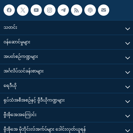
သတင်း
၀န်ဆောင်မှုများ
အပတ်စဉ်ကဏ္ဍများ
အင်္ဂလိပ်သင်ခန်းစာများ
ရေဒီယို
ရုပ်သံအစီအစဉ်နှင့် ဗွီဒီယိုကဏ္ဍများ
ဗွီအိုအေအကြောင်း
ဗွီအိုအေ မိုဘိုင်းလ်အက်ပ်များ ဒေါင်းလုတ်ယူရန်