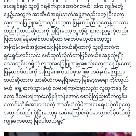
ပေးချင်ချင် သူတို့ ဂရုစိုက်နားထောင်ရတယ်။ ဒါက ကျွန်မတို့
နွေဦးအတွက် အာဆီယံအရပ်ဘက်အဖွဲ့အစည်းတွေ ပြီးတော့
လူထုအခြေပြုအဖွဲ့အစည်းတွေက မြန်မာပြည်သူတွေနဲ့ တသား
တည်းရှိတယ်ဆိုတာကို ပြပြီးတော့ သူတို့ရဲ့ နားလည်မှုကိုလည်း
ပြတယ်။မြန်မာစစ်တပ်ဆိုတာ စစ်တပ်မဟုတ်တော့ဘူး။
အကြမ်းဖက်အဖွဲ့အစည်းဖြစ်တယ်ဆိုတာကို သူတိုဘက်က
ရှင်းရှင်းလင်းလင်း ဖော်ထုတ်လိုက်တာဖြစ်တယ်။ အခုလိုမျိုး
ဒေသတွင်းမှာရှိတဲ့ လူထုအခြေပြုအဖွဲ့အစည်းတွေကနေပြီးတော့
မြန်မာစစ်တပ်ကို အကြမ်းဖက်အုပ်စုအဖြစ် တခဲနက်ကြေညာ
တယ်ဆိုတာက အာဆီယံကနေပြီးတော့ မြန်မာ့အရေး ကိုင်တွယ်
မယ့်၊ ရှေ့ဆက်သွားမယ့် လမ်းကြောင်းမှာလည်း လူထုကနေပြီး
တော့ ဒီလမ်းကြောင်းကိုမှန်ကန်အောင် စောင့်ကြည့်၊တိုက်တွန်း၊
တောင်းဆို၊ဖိအားပေးစတဲ့ အာဆီယံကိုဖိအားပေးရမယ့်ကိစ္စတွေ
အတွက်လည်း ပိုပြီးတော့မှ လမ်းကြောင်းခိုင်မာသွားလိမ့်မယ်လို့
ကျွန်မကတော့ မြင်ပါတယ်ရှင့်”