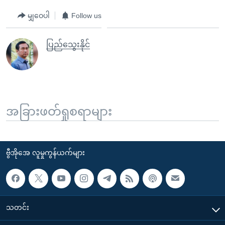
မျှဝေပါ
Follow us
ပြည်သွေးနိုင်
အခြားဖတ်ရှုစရာများ
ဗွီအိုအေ လူမှုကွန်ယက်များ
သတင်း