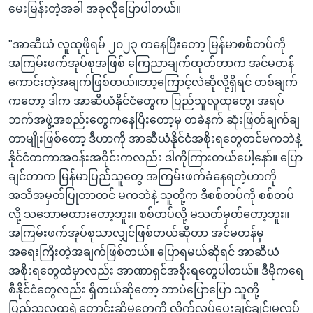
မေးမြန်းတဲ့အခါ အခုလိုပြောပါတယ်။
"အာဆီယံ လူထုဖိုရမ် ၂၀၂၃ ကနေပြီးတော့ မြန်မာစစ်တပ်ကို
အကြမ်းဖက်အုပ်စုအဖြစ် ကြေညာချက်ထုတ်တာက အင်မတန်
ကောင်းတဲ့အချက်ဖြစ်တယ်။ဘာ့ကြောင့်လဲဆိုလို့ရှိရင် တစ်ချက်
ကတော့ ဒါက အာဆီယံနိုင်ငံတွေက ပြည်သူလူထုတွေ၊ အရပ်
ဘက်အဖွဲ့အစည်းတွေကနေပြီးတော့မှ တခဲနက် ဆုံးဖြတ်ချက်ချ
တာမျိုးဖြစ်တော့ ဒီဟာကို အာဆီယံနိုင်ငံအစိုးရတွေတင်မကဘဲနဲ့
နိုင်ငံတကာအဝန်းအဝိုင်းကလည်း ဒါကိုကြားတယ်ပေါ့နော်။ ပြော
ချင်တာက မြန်မာပြည်သူတွေ အကြမ်းဖက်ခံနေရတဲ့ဟာကို
အသိအမှတ်ပြုတာတင် မကဘဲနဲ့ သူတို့က ဒီစစ်တပ်ကို စစ်တပ်
လို့ သဘောမထားတော့ဘူး။ စစ်တပ်လို့ မသတ်မှတ်တော့ဘူး။
အကြမ်းဖက်အုပ်စုသာလျှင်ဖြစ်တယ်ဆိုတာ အင်မတန်မှ
အရေးကြီးတဲ့အချက်ဖြစ်တယ်။ ပြောရမယ်ဆိုရင် အာဆီယံ
အစိုးရတွေထဲမှာလည်း အာဏာရှင်အစိုးရတွေပါတယ်။ ဒီမိုကရေ
စီနိုင်ငံတွေလည်း ရှိတယ်ဆိုတော့ ဘာပဲပြောပြော သူတို့
ပြည်သူလူထုရဲ့တောင်းဆိုမှုတွေကို လိုက်လုပ်ပေးချင်ချင်၊မလုပ်