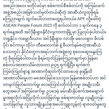
အစည်းအဝေး မတိုင်ခင်မှာ စစ်ကောင်စီစစ်တပ်ကို အကြမ်းဖက်
အဖွဲ့အစည်းအဖြစ်သတ်မှတ်တယ်ဆိုတဲ့ အာဆီယံလူထုဖိုရမ်
ကြေညာချက် ထွက်ပေါ်လာတာတွေ့ရပါတယ်။ APF လို့ခေါ်တဲ့
ASEAN People Forum 2023 ကို စက်တင်ဘာ ၁ ရက်ကနေ ၃
ရက်နေ့အထိ အင်ဒိုနီးရှားနိုငိငံ၊ဂျကာတာမြို့မှာ ပြုလုပ်ခဲ့ပါတယ်။
ဘရူနိုင်း၊ ကမ္ဘောဒီးယား၊ အင်ဒိုနီးရှား၊ လာအို၊ မလေးရှား၊ ဖိလစ်
ပိုင်၊ စင်ကာပူ၊ ထိုင်း၊ တီမောလက်စ် နဲ့ ဗီယက်နမ်စတဲ့အာဆီယံ
ဒေသတွင်း နိုင်ငံတွေကအရပ်ဘက်အဖွဲ့တွေ စုဝေးဆွေးနွေးကြ
တဲ့ ဖိုရမ်ဖြစ်ပါတယ်။ ဖိုရမ်ထုတ်ပြန်ကြေညာချက်မှာ မြန်မာ
စစ်တပ်အာဏာသိမ်းထားတာ ၉၄၅ ရက်ရှိပြီ။ ရက်စက်
ကြမ်းကြုတ်စွာနဲ့ အာဏာကိုဆုတ်ကိုင်ထားပေမဲ့ ခုချိန်ထိ
အာဏာသိမ်းမှုဟာ မအောင်မြင်သေးဘူး။ မြန်မာစစ်တပ်ဟာ အင်
တာနက်ဖြတ်တောက်မှု၊ လေကြောင်းတိုက်ခိုက်မှု၊ အမျိုးသမီး
တွေအပေါ် အကြမ်းဖက်မှု၊ ဥပဒေမဲ့ ဖမ်းဆီးနှိပ်စက်အစဖျောက်
မှု၊အစုလိုက်အပြုံလိုက်သတ်ဖြတ်မှု၊ စစ်ရာဇဝတ်မှု၊ လူမျိုးတုန်း
သတ်ဖြတ်မှု၊ လူသားမျိုးနွယ်စုအပေါ်ကျူးလွန်တဲ့ ရာဇဝတ်မှုတွေ