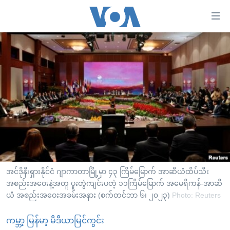
သုံး
ရ
လွယ်ကူ
မူလစာမျက်နှာ
စေ
မြန်မာ
သည့်
ကမ္ဘာ့သတင်းများ
Link
ဗွီဒီယို
နိုင်ငံတကာ
များ
သတင်းလွတ်လပ်ခွင့်
အမေရိကန်
ပင်မ
ရပ်ဝန်းတခု လမ်းတခု အလွန်
တရုတ်
အကြောင်းအရာ
သို့
အင်္ဂလိပ်စာလေ့လာမယ်
အစ္စရေး-ပါလက်စတိုင်း
အင်ဒိုနီးရှားနိုင်ငံ ဂျာကာတာမြို့မှာ ၄၃ ကြိမ်မြောက် အာဆီယံထိပ်သီး
ကျော်
အပတ်စဉ်ကဏ္ဍများ
အစည်းအဝေးနဲ့အတူ ပူးတွဲကျင်းပတဲ့ ၁၁ကြိမ်မြောက် အမေရိကန်-အာဆီ
အမေရိကန်သုံးအီဒီယံ
ကြည့်
ယံ အစည်းအဝေးအခမ်းအနား (စက်တင်ဘာ ၆၊ ၂၀၂၃)
Photo: Reuters
ရေဒီယိုနှင့်ရုပ်သံ အချက်အလက်များ
မကြေးမုံရဲ့ အင်္ဂလိပ်စာ
ရေဒီယို
ရန်
ပင်မ
ရေဒီယို/တီဗွီအစီအစဉ်
ကမ္ဘာ့ မြန်မာ့ မီဒီယာမြင်ကွင်း
ရုပ်ရှင်ထဲက အင်္ဂလိပ်စာ
တီဗွီ