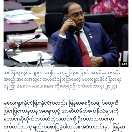
အင်ဒိုနီးရှားနိုင်ငံ ဂျာကာတာမြို့မှာ ၄၃ ကြိမ်မြောက် အာဆီယံထိပ်သီး
အစည်းအဝေးအတွင်း တယ်လီဖုန်းပြောနေတဲ့ မလေးရှားနိုင်ငံခြားရေး
ဝန်ကြီး Zambry Abdul Kadir ကိုတွေ့ရစဉ် (စက်တင်ဘာ ၄၊ ၂၀၂၃)
မလေးရှားနိုင်ငံခြားနိုင်ငံကလည်း မြန်မာစစ်ဗိုလ်ချုပ်တွေကို
ပြင်းပြင်းထန်ထန် အရေးယူဖို့ အာဆီယံမိတ်ဖက်နိုင်ငံများကို
တောင်းဆိုလိုက်တယ်ဆိုတဲ့သတင်းကို ရိုက်တာသတင်းမှာ
စက်တင်ဘာ ၄ ရက်ကဖော်ပြခဲ့ပါတယ်။ အဲဒီသတင်းမှာ "မြန်မာ