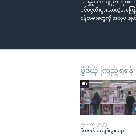
အာရှနိုင်ငံတချို့မှာ ကို
ဝင်ငွေတိုးပွားလာတဲ့အကြော
ဝန်ထမ်းတွေကို အလုပ်ဖြုတ
ဗွီဒီယို ကြည့်ရှုရန်
၁၄ မတ္၊ ၂၀၂၅
ဒီတပတ် အာရှစီးပွားရေး