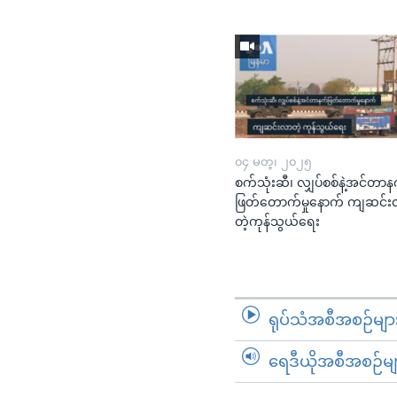
၀၄ မတ္၊ ၂၀၂၅
စက်သုံးဆီ၊ လျှပ်စစ်နဲ့အင်တာန
ဖြတ်တောက်မှုနောက် ကျဆင်
တဲ့ကုန်သွယ်ရေး​​​​​​​
ရုပ်သံအစီအစဉ်မျာ
ရေဒီယိုအစီအစဉ်မျ