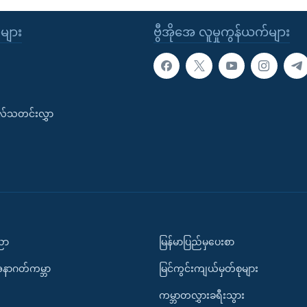
ုများ
ဗွီအိုအေ လူမှုကွန်ယက်များ
းလ်သတင်းလွှာ
ပညာ
မြန်မာပြည်မှပေးစာ
အနာဂတ်ကမ္ဘာ
မြင်ကွင်းကျယ်မှတ်စုများ
ကမ္ဘာတလွှားခရီးသွား