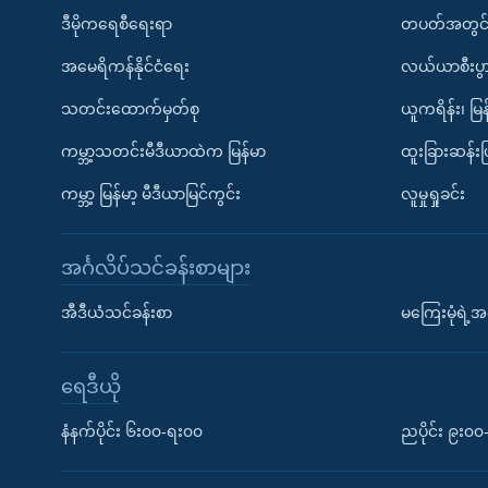
ဒီမိုကရေစီရေးရာ
တပတ်အတွင်
အမေရိကန်နိုင်ငံရေး
လယ်ယာစီးပွ
သတင်းထောက်မှတ်စု
ယူကရိန်း၊ မြန
ကမ္ဘာ့သတင်းမီဒီယာထဲက မြန်မာ
ထူးခြားဆန်း
ကမ္ဘာ့ မြန်မာ့ မီဒီယာမြင်ကွင်း
လူမှုရှုခင်း
အင်္ဂလိပ်သင်ခန်းစာများ
အီဒီယံသင်ခန်းစာ
မကြေးမုံရဲ့အင
ရေဒီယို
နံနက်ပိုင်း ၆း၀၀-ရး၀၀
ညပိုင်း ၉း၀