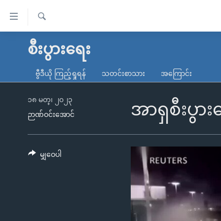
သုံး
ရ
ရှာဖွေ
လွယ်ကူ
မူလစာမျက်နှာ
စီးပွားရေး
ရ
စေ
မြန်မာ
လာ
ဗွီဒီယို ကြည့်ရှုရန်
သတင်းစာသား
အကြောင်း
သည့်
ဒ်
ကမ္ဘာ့သတင်းများ
Link
ဗွီဒီယို
နိုင်ငံတကာ
၁၈ မတ္၊ ၂၀၂၃
အာရှစီးပွား
များ
ဉာဏ်ဝင်းအောင်
သတင်းလွတ်လပ်ခွင့်
အမေရိကန်
ပင်မ
ရပ်ဝန်းတခု လမ်းတခု အလွန်
တရုတ်
အကြောင်းအရာ
အင်္ဂလိပ်စာလေ့လာမယ်
အစ္စရေး-ပါလက်စတိုင်း
မျှဝေပါ
သို့
အပတ်စဉ်ကဏ္ဍများ
အမေရိကန်သုံးအီဒီယံ
ကျော်
ကြည့်
ရေဒီယိုနှင့်ရုပ်သံ အချက်အလက်များ
မကြေးမုံရဲ့ အင်္ဂလိပ်စာ
ရေဒီယို
ရန်
ရေဒီယို/တီဗွီအစီအစဉ်
ရုပ်ရှင်ထဲက အင်္ဂလိပ်စာ
တီဗွီ
ပင်မ