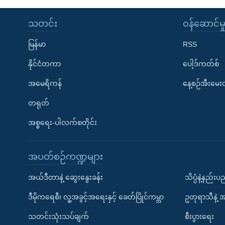
သတင်း
၀န်ဆောင်မှ
မြန်မာ
RSS
နိုင်ငံတကာ
ပေါ့ဒ်ကတ်စ်
အမေရိကန်
နေ့စဉ်အီးမေ
တရုတ်
အစ္စရေး-ပါလက်စတိုင်း
အပတ်စဉ်ကဏ္ဍများ
အယ်ဒီတာနဲ့ ဆွေးနွေးခန်း
သိပ္ပံနဲ့နည်း
ဒီမိုကရေစီ၊ လူ့အခွင့်အရေးနှင့် ခေတ်ပြိုင်ကမ္ဘာ
ဥတုရာသီနဲ့ 
သတင်းသုံးသပ်ချက်
စီးပွားရေး