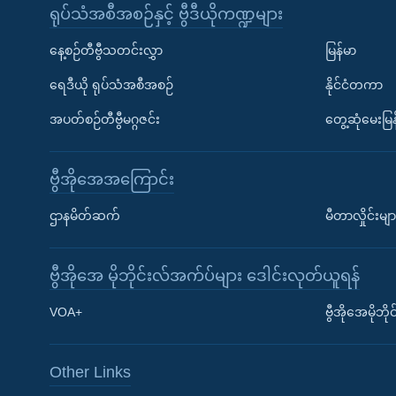
ရုပ်သံအစီအစဉ်နှင့် ဗွီဒီယိုကဏ္ဍများ
နေ့စဉ်တီဗွီသတင်းလွှာ
မြန်မာ
ရေဒီယို ရုပ်သံအစီအစဉ်
နိုင်ငံတကာ
အပတ်စဉ်တီဗွီမဂ္ဂဇင်း
တွေ့ဆုံမေးမြန
ဗွီအိုအေအကြောင်း
ဌာနမိတ်ဆက်
မီတာလှိုင်းမျာ
ဗွီအိုအေ မိုဘိုင်းလ်အက်ပ်များ ဒေါင်းလုတ်ယူရန်
Learning English
VOA+
ဗွီအိုအေမိုဘ
ဗွီအိုအေ လူမှုကွန်ယက်များ
Other Links