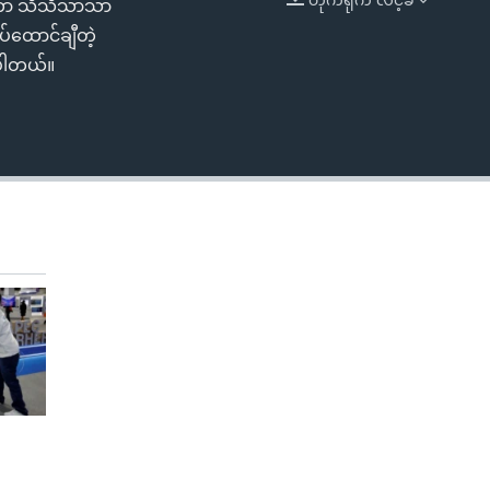
င်းဟာ သိသိသာသာ
EMBED
်ထောင်ချီတဲ့
းပါတယ်။