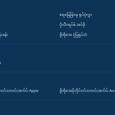
ရေမြေခြားမှ ရုပ်ပုံလွှာ
ပိုလီဂရပ်ဖ်.အင်ဖို
်းခန်း
ဗွီအိုအေ ပုံပြရုပ်သံ
း
ိုင်းလ်သတင်းအက်ပ်-Apple
ဗွီအိုအေမိုဘိုင်းလ်သတင်းအက်ပ်-An