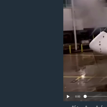
သုတပဒေသာ အင်္ဂလိပ်စာ
အ
ညွန်း
စာမျက်နှာ
သို့
ကျော်
ကြည့်
ရန်
ရှာဖွေ
ရန်
နေရာ
သို့
ကျော်
ရန်
0:00