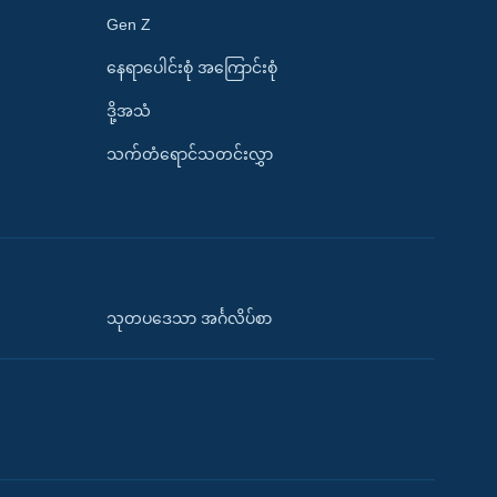
Gen Z
နေရာပေါင်းစုံ အကြောင်းစုံ
ဒို့အသံ
သက်တံရောင်သတင်းလွှာ
သုတပဒေသာ အင်္ဂလိပ်စာ