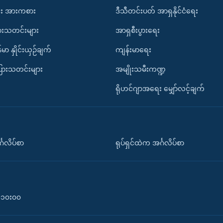
း အားကစား
ဒီသီတင်းပတ် အာရှနိုင်ငံရေး
ားသတင်းများ
အာရှစီးပွားရေး
်မာ နှိုင်းယှဉ်ချက်
ကျန်းမာရေး
ပြားသတင်းများ
အမျိုးသမီးကဏ္ဍ
ရိုဟင်ဂျာအရေး မျှော်လင့်ချက်
်္ဂလိပ်စာ
ရုပ်ရှင်ထဲက အင်္ဂလိပ်စာ
၀-၁၀း၀၀