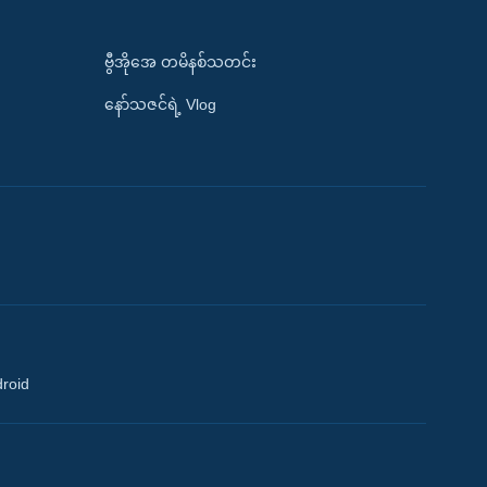
ဗွီအိုအေ တမိနစ်သတင်း
နော်သဇင်ရဲ့ Vlog
droid