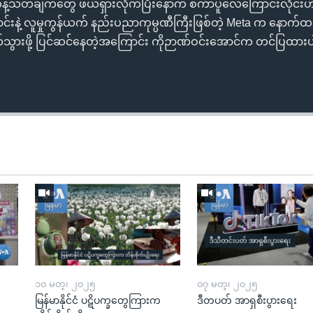
ဗစ်ကန့်သတ်ချက်တွေ ဖယ်ရှားလိုက်ပြီးနောက် စင်္ကာပူလေကြောင်းလို
င်းနဲ့ လူမှုကွန်ယက် နည်းပညာကုမ္ပဏီကြီးဖြစ်တဲ့ Meta က နောက်ထပ
်သွားဖို့ ပြင်ဆင်နေတဲ့အကြောင်း ကိုဉာဏ်ဝင်းအောင်က တင်ပြထာ
၁၀ မတ္၊ ၂၀၂၅
၀၇ မတ္၊ ၂၀၂၅
မြန်မာနိုင်ငံ ပဋိပက္ခတွေကြားက
ဒီတပတ် အာရှစီးပွားရေး