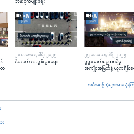
ဘိန်းစိုက်ပျိုးရေး
၂၈ ေဖေဖာ္၀ါရီ၊ ၂၀၂၅
၂၅ ေဖေဖာ္၀ါရီ၊ ၂၀၂၅
က်
ဒီတပတ် အာရှစီးပွားရေး
ရုရှားဓာတ်ငွေ့တင်ပို့မှု
းလာ
အကျိုးအမြတ်နဲ့ ယူကရိန်းစစ်
အစီအစဉ်တွဲများအားလုံးကြည့
း
ား