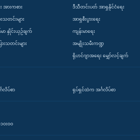
း အားကစား
ဒီသီတင်းပတ် အာရှနိုင်ငံရေး
ားသတင်းများ
အာရှစီးပွားရေး
်မာ နှိုင်းယှဉ်ချက်
ကျန်းမာရေး
ပြားသတင်းများ
အမျိုးသမီးကဏ္ဍ
ရိုဟင်ဂျာအရေး မျှော်လင့်ချက်
်္ဂလိပ်စာ
ရုပ်ရှင်ထဲက အင်္ဂလိပ်စာ
၀-၁၀း၀၀