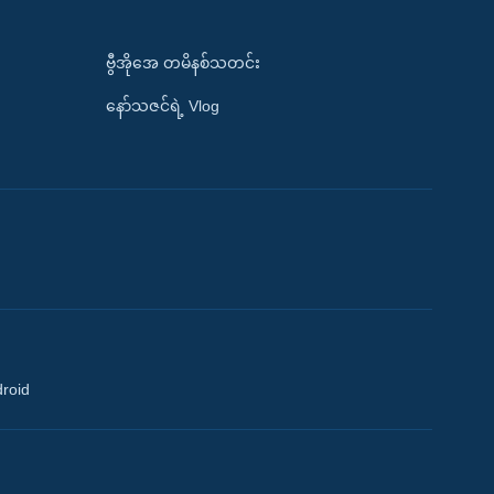
ဗွီအိုအေ တမိနစ်သတင်း
နော်သဇင်ရဲ့ Vlog
droid