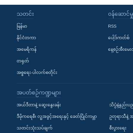
သတင်း
၀န်ဆောင်မှ
မြန်မာ
RSS
နိုင်ငံတကာ
ပေါ့ဒ်ကတ်စ်
အမေရိကန်
နေ့စဉ်အီးမေ
တရုတ်
အစ္စရေး-ပါလက်စတိုင်း
အပတ်စဉ်ကဏ္ဍများ
အယ်ဒီတာနဲ့ ဆွေးနွေးခန်း
သိပ္ပံနဲ့နည်း
ဒီမိုကရေစီ၊ လူ့အခွင့်အရေးနှင့် ခေတ်ပြိုင်ကမ္ဘာ
ဥတုရာသီနဲ့ 
သတင်းသုံးသပ်ချက်
စီးပွားရေး