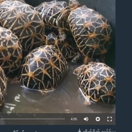
ble
4:05
တိုက်ရိုက် လင့်ခ်