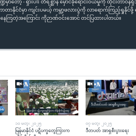
ှာတော့ - ရှားပါး တိရစ္ဆာန် မှောင်ခိုရောင်းဝယ်မှုကို ထိုင်းတာဝန်ရှိသ
း ကာတာနိုင်ငံမှာ ကျင်းပမယ့် ကမ္ဘာ့ဖလားပွဲကို လာရောက်ကြည့်ရှုနိုင်ဖိ
်းနေကြတဲ့အကြောင်း ကိုဉာဏ်ဝင်းအောင် တင်ပြထားပါတယ်။
၁၀ မတ္၊ ၂၀၂၅
၀၇ မတ္၊ ၂၀၂၅
မြန်မာနိုင်ငံ ပဋိပက္ခတွေကြားက
ဒီတပတ် အာရှစီးပွားရေး