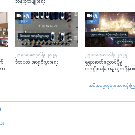
ဘိန်းစိုက်ပျိုးရေး
၂၈ ေဖေဖာ္၀ါရီ၊ ၂၀၂၅
၂၅ ေဖေဖာ္၀ါရီ၊ ၂၀၂၅
က်
ဒီတပတ် အာရှစီးပွားရေး
ရုရှားဓာတ်ငွေ့တင်ပို့မှု
းလာ
အကျိုးအမြတ်နဲ့ ယူကရိန်းစစ်
အစီအစဉ်တွဲများအားလုံးကြည့
း
ား