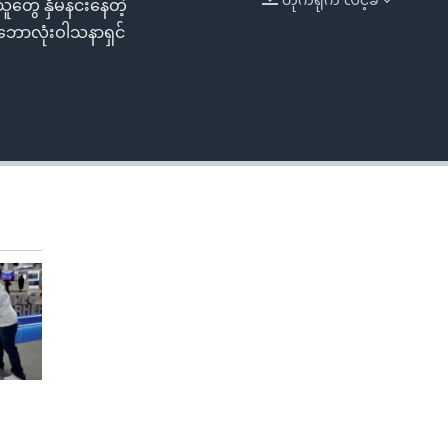
ူတွေ နှိမ်နင်းနေတဲ့
EMBED
ု့ ဘောလုံးဝါသနာရှင်