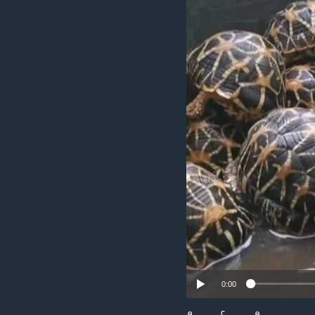
သုတပဒေသာ အင်္ဂလိပ်စာ
အ
ညွန်း
စာမျက်နှာ
သို့
ကျော်
ကြည့်
ရန်
ရှာဖွေ
ရန်
နေရာ
သို့
ကျော်
ရန်
0:00