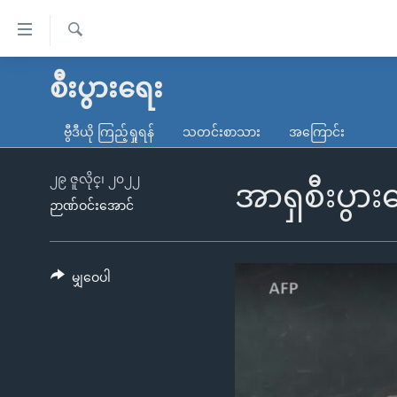
သုံး
ရ
ရှာဖွေ
လွယ်ကူ
မူလစာမျက်နှာ
စီးပွားရေး
ရ
စေ
မြန်မာ
လာ
ဗွီဒီယို ကြည့်ရှုရန်
သတင်းစာသား
အကြောင်း
သည့်
ဒ်
ကမ္ဘာ့သတင်းများ
Link
ဗွီဒီယို
နိုင်ငံတကာ
၂၉ ဇူလိုင္၊ ၂၀၂၂
အာရှစီးပွား
များ
ဉာဏ်ဝင်းအောင်
သတင်းလွတ်လပ်ခွင့်
အမေရိကန်
ပင်မ
ရပ်ဝန်းတခု လမ်းတခု အလွန်
တရုတ်
အကြောင်းအရာ
အင်္ဂလိပ်စာလေ့လာမယ်
အစ္စရေး-ပါလက်စတိုင်း
မျှဝေပါ
သို့
အပတ်စဉ်ကဏ္ဍများ
အမေရိကန်သုံးအီဒီယံ
ကျော်
ကြည့်
ရေဒီယိုနှင့်ရုပ်သံ အချက်အလက်များ
မကြေးမုံရဲ့ အင်္ဂလိပ်စာ
ရေဒီယို
ရန်
ရေဒီယို/တီဗွီအစီအစဉ်
ရုပ်ရှင်ထဲက အင်္ဂလိပ်စာ
တီဗွီ
ပင်မ