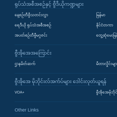
ရုပ်သံအစီအစဉ်နှင့် ဗွီဒီယိုကဏ္ဍများ
နေ့စဉ်တီဗွီသတင်းလွှာ
မြန်မာ
ရေဒီယို ရုပ်သံအစီအစဉ်
နိုင်ငံတကာ
အပတ်စဉ်တီဗွီမဂ္ဂဇင်း
တွေ့ဆုံမေးမြန
ဗွီအိုအေအကြောင်း
ဌာနမိတ်ဆက်
မီတာလှိုင်းမျာ
ဗွီအိုအေ မိုဘိုင်းလ်အက်ပ်များ ဒေါင်းလုတ်ယူရန်
Learning English
VOA+
ဗွီအိုအေမိုဘ
ဗွီအိုအေ လူမှုကွန်ယက်များ
Other Links