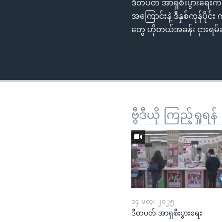
ဒီတပတ် အာရှစီးပွားရေးကဏ္ဍမ
အကြောင်းနဲ့ ဒီနှစ်ကုန်ပိုင်
တွေ ဟိုတယ်အခန်း ငှားရမ
ဗွီဒီယို ကြည့်ရှုရန်
၁၄ မတ္၊ ၂၀၂၅
ဒီတပတ် အာရှစီးပွားရေး