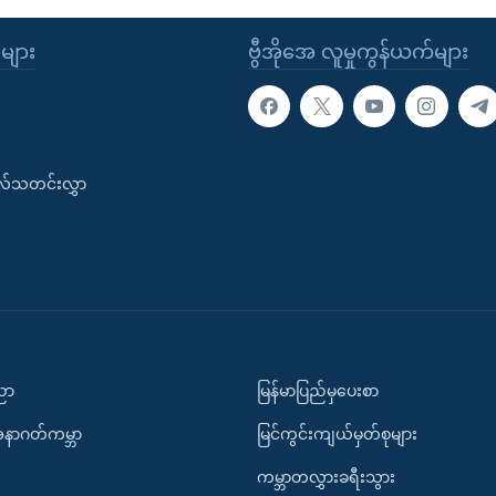
ုများ
ဗွီအိုအေ လူမှုကွန်ယက်များ
းလ်သတင်းလွှာ
ပညာ
မြန်မာပြည်မှပေးစာ
အနာဂတ်ကမ္ဘာ
မြင်ကွင်းကျယ်မှတ်စုများ
ကမ္ဘာတလွှားခရီးသွား