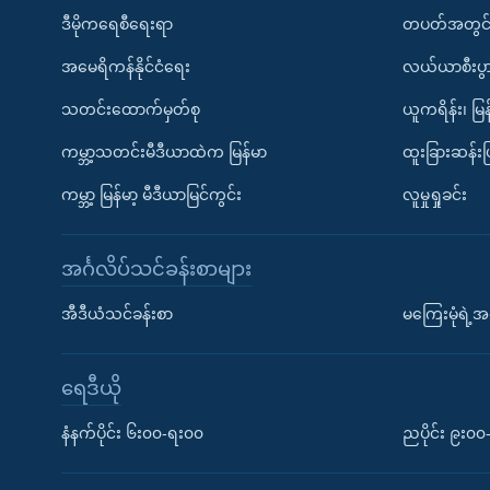
ဒီမိုကရေစီရေးရာ
တပတ်အတွင်
အမေရိကန်နိုင်ငံရေး
လယ်ယာစီးပွ
သတင်းထောက်မှတ်စု
ယူကရိန်း၊ မြန
ကမ္ဘာ့သတင်းမီဒီယာထဲက မြန်မာ
ထူးခြားဆန်း
ကမ္ဘာ့ မြန်မာ့ မီဒီယာမြင်ကွင်း
လူမှုရှုခင်း
အင်္ဂလိပ်သင်ခန်းစာများ
အီဒီယံသင်ခန်းစာ
မကြေးမုံရဲ့အင
ရေဒီယို
နံနက်ပိုင်း ၆း၀၀-ရး၀၀
ညပိုင်း ၉း၀