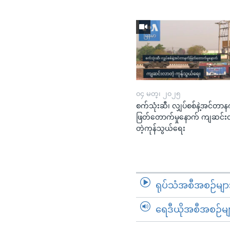
၀၄ မတ္၊ ၂၀၂၅
စက်သုံးဆီ၊ လျှပ်စစ်နဲ့အင်တာန
ဖြတ်တောက်မှုနောက် ကျဆင်
တဲ့ကုန်သွယ်ရေး​​​​​​​
ရုပ်သံအစီအစဉ်မျာ
ရေဒီယိုအစီအစဉ်မျ