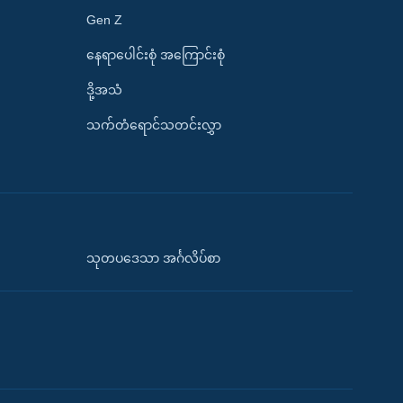
Gen Z
နေရာပေါင်းစုံ အကြောင်းစုံ
ဒို့အသံ
သက်တံရောင်သတင်းလွှာ
သုတပဒေသာ အင်္ဂလိပ်စာ