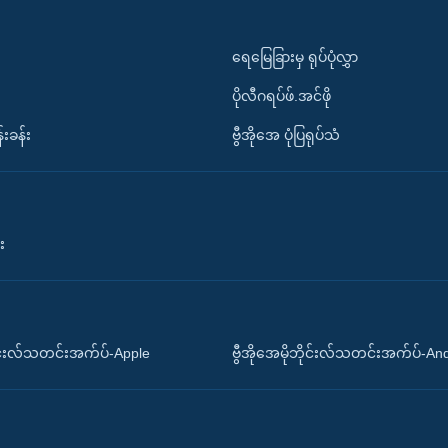
ရေမြေခြားမှ ရုပ်ပုံလွှာ
ပိုလီဂရပ်ဖ်.အင်ဖို
်းခန်း
ဗွီအိုအေ ပုံပြရုပ်သံ
း
ိုင်းလ်သတင်းအက်ပ်-Apple
ဗွီအိုအေမိုဘိုင်းလ်သတင်းအက်ပ်-An