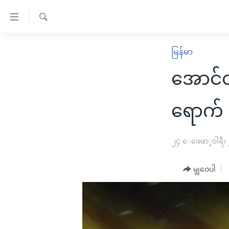
သုံး
ရ
ရှာဖွေ
လွယ်ကူ
မူလစာမျက်နှာ
မြန်မာ
ရ
စေ
မြန်မာ
လာ
အောင်
သည့်
ဒ်
ကမ္ဘာ့သတင်းများ
Link
ဗွီဒီယို
နိုင်ငံတကာ
ရောက် 
များ
သတင်းလွတ်လပ်ခွင့်
အမေရိကန်
ပင်မ
ရပ်ဝန်းတခု လမ်းတခု အလွန်
တရုတ်
၂၄ ေဖေဖာ္၀ါရီ၊
အကြောင်းအရာ
အင်္ဂလိပ်စာလေ့လာမယ်
အစ္စရေး-ပါလက်စတိုင်း
သို့
မျှဝေပါ
အပတ်စဉ်ကဏ္ဍများ
အမေရိကန်သုံးအီဒီယံ
ကျော်
ကြည့်
ရေဒီယိုနှင့်ရုပ်သံ အချက်အလက်များ
မကြေးမုံရဲ့ အင်္ဂလိပ်စာ
ရေဒီယို
ရန်
ရေဒီယို/တီဗွီအစီအစဉ်
ရုပ်ရှင်ထဲက အင်္ဂလိပ်စာ
တီဗွီ
ပင်မ