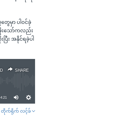
တွေမှာ ပါဝင်ခဲ့
 ဖိုးသော်ကလည်း
ြီး အနိုင်ရခဲ့ပါ
D
SHARE
4:21
တိုက်ရိုက် လင့်ခ်
SHARE