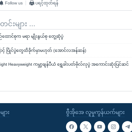
Follow us
ပရင့်ထုတ်ရန်
်းများ ...
ာင်စုက မရာ မျိုးနွယ်စု တွေ့ဆုံပွဲ
င့် ပြိုင်ပွဲတွေထိခိုက်မှာမဟုတ် (အောင်လအန်ဆန်)
t Heavyweight ကမ္ဘာ့ချန်ပီယံ ရွှေခါးပတ်ဗိုလ်လုပွဲ အကောင်းဆုံးပြင်ဆင်
ုများ
ဗွီအိုအေ လူမှုကွန်ယက်များ