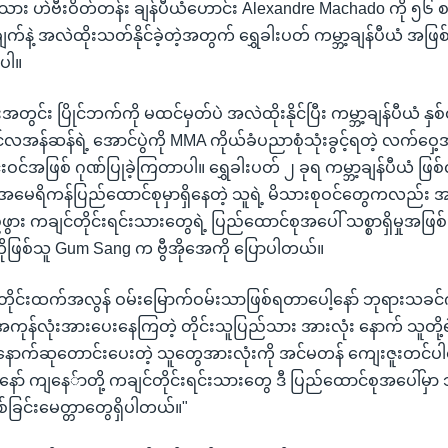
ငံသား ဟဲဗီးဝိတ်တန်း ချန်ပီယံဟောင်း Alexandre Machado ကို ၅၆ စက
နဲ့ အလဲထိုးသတ်နိုင်ခဲ့တဲ့အတွက် ရွှေခါးပတ် ကမ္ဘာ့ချန်ပီယံ အဖြစ်
ပါ။
င်းအတွင်း ပြိုင်ဘက်ကို မထင်မှတ်ပဲ အလဲထိုးနိုင်ပြီး ကမ္ဘာ့ချန်ပီယံ နှ
လအန်ဆန်ရဲ့ အောင်ပွဲကို MMA ကိုယ်ခံပညာစုံသုံးခွင့်ရတဲ့ လက်ဝှ
ဝင်အဖြစ် ဂုဏ်ပြုခဲ့ကြတာပါ။ ရွှေခါးပတ် ၂ ခုရ ကမ္ဘာ့ချန်ပီယံ ဖ
ေရိကန်ပြည်ထောင်စုမှာရှိနေတဲ့ သူရဲ့ မိသားစုဝင်တွေကလည်း အ
ဖွား ကချင်တိုင်းရင်းသားတွေရဲ့ ပြည်ထောင်စုအပေါ် သစ္စာရှိမှုအဖ
ိုဖြစ်သူ Gum Sang က ဗွီအိုအေကို ပြောပါတယ်။
ိုင်းထက်အလွန် ဝမ်းမြောက်ဝမ်းသာဖြစ်ရတာပေါ့နော် ဘုရားသခင်က
ုန်လုံးအားပေးနေကြတဲ့ တိုင်းသူပြည်သား အားလုံး နောက် သူတို့ရဲ
 နောက်ဆုတောင်းပေးတဲ့ သူတွေအားလုံးကို အင်မတန် ကျေးဇူးတင်ပါ
့နော် ကျနေ်ာတို့ ကချင်တိုင်းရင်းသားတွေ ဒီ ပြည်ထောင်စုအပေါ်မှာ 
ခြင်းမေတ္တာတွေရှိပါတယ်။"