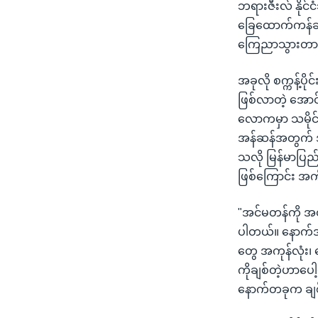
ဘရားဇီးလ် နိုင်
ခြေထောက်ကန်ချက်
ကြေညာသွားတာ
အခုလို စက္ကန့်ပို
ဖြစ်လာတဲ့ အောင်
လောကမှာ သမိုင်း
အန်ဆန်အတွက် အမ
သလို မြန်မာပြည်
ဖြစ်ကြောင်း အက
"အင်မတန်ကို အတ
ပါတယ်။ နောက်အက
တွေ အကုန်လုံး၊
ကိုချစ်တဲ့ဟာပေါ
နောက်တခုက ချစ်