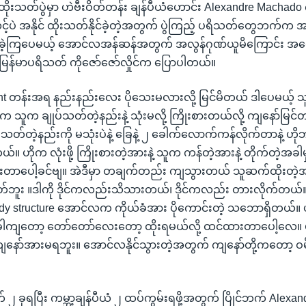
ထိုးသတ်ပွဲမှာ ဟဲဗီးဝိတ်တန်း ချန်ပီယံဟောင်း Alexandre Machado ကို 
လင့်ပဲ အနိုင် ထိုးသတ်နိုင်ခဲ့တဲ့အတွက် ပွဲကြည့် ပရိသတ်တွေဘက်
်ခဲ့ကြပေမယ့် အောင်လအန်ဆန်အတွက် အလွန်ဂုဏ်ယူမိကြောင်း အမ
ြန်မာပရိသတ် ကိုဇော်ဇော်လှိုင်က ပြောပါတယ်။
t တန်းအရ နည်းနည်းလေး ပိုသေးမလားလို့ မြင်မိတယ် ဒါပေမယ့် သ
ူက ချုပ်သတ်တဲ့နည်းနဲ့ သုံးမလို့ ကြိုးစားတယ်လို့ ကျနော်မြင်တ
တ်တဲ့နည်းကို မသုံးပဲနဲ့ ခြေနဲ့ ၂ ခေါက်လောက်ကန်လိုက်တာနဲ့ ဟိ
။ ဟိုက လုံးဖို့ ကြိုးစားတဲ့အားနဲ့ သူက ကန်တဲ့အားနဲ့ တိုက်တဲ့အခ
ားတာပေါ့ခင်ဗျ။ အဲဒီမှာ တချက်တည်း ကျသွားတယ် သူဆက်ထိုးတဲ့အခ
တ်ဘူး ။ဒါကို ဒိုင်ကလည်းသိသားတယ်၊ ဒိုင်ကလည်း တားလိုက်တယ်။
dy structure အောင်လက ကိုယ်ခံအား ပိုကောင်းတဲ့ သဘောရှိတယ်
အခါကျတော့ တော်တော်လေးတော့ ထိုးရမယ်လို့ ထင်ထားတာပေါ့လေ။ ပွ
ျနော်အားမရဘူး။ အောင်လနိုင်သွားတဲ့အတွက် ကျနော်တို့ကတော့ 
် ၂ ခုရပြီး ကမ္ဘာ့ချန်ပီယံ ၂ ထပ်ကွမ်းရဖို့အတွက် ပြိုင်ဘက် Alexa