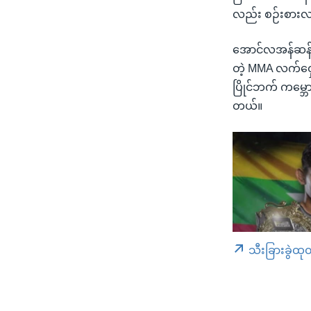
လည်း စဉ်းစားလာ
အောင်လအန်ဆန်နဲ့ 
တဲ့ MMA လက်ဝှေ
ပြိုင်ဘက် ကမ္ဘေ
တယ်။
သီးခြားခွဲထု