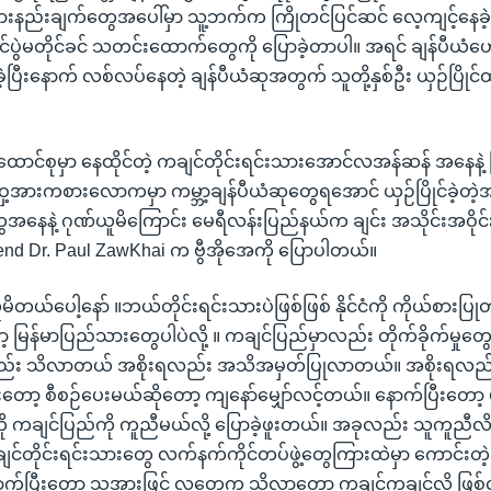
နည်းချက်တွေအပေါ်မှာ သူ့ဘက်က ကြိုတင်ပြင်ဆင် လေ့ကျင့်နေခဲ့
်ပွဲမတိုင်ခင် သတင်းထောက်တွေကို ပြောခဲ့တာပါ။ အရင် ချန်ပီယံဟ
့ပြီးနောက် လစ်လပ်နေတဲ့ ချန်ပီယံဆုအတွက် သူတို့နှစ်ဦး ယှဉ်ပြိုင
င်စုမှာ နေထိုင်တဲ့ ကချင်တိုင်းရင်းသားအောင်လအန်ဆန် အနေနဲ့ မြန်
ေ့အားကစားလောကမှာ ကမ္ဘာ့ချန်ပီယံဆုတွေရအောင် ယှဉ်ပြိုင်ခဲ့တဲ
ွေအနေနဲ့ ဂုဏ်ယူမိကြောင်း မေရီလန်းပြည်နယ်က ချင်း အသိုင်းအဝို
end Dr. Paul ZawKhai က ဗွီအိုအေကို ပြောပါတယ်။
မိတယ်ပေါ့နော် ။ဘယ်တိုင်းရင်းသားပဲဖြစ်ဖြစ် နိုင်ငံကို ကိုယ်စားပြ
 မြန်မာပြည်သားတွေပါပဲလို့ ။ ကချင်ပြည်မှာလည်း တိုက်ခိုက်မှုတွ
းလည်း သိလာတယ် အစိုးရလည်း အသိအမှတ်ပြုလာတယ်။ အစိုးရ
တော့ စီစဉ်ပေးမယ်ဆိုတော့ ကျနော်မျှော်လင့်တယ်။ နောက်ပြီးတော့ 
ကို ကချင်ပြည်ကို ကူညီမယ်လို့ ပြောခဲ့ဖူးတယ်။ အခုလည်း သူကူညီလိမ
ကချင်တိုင်းရင်းသားတွေ လက်နက်ကိုင်တပ်ဖွဲ့တွေကြားထဲမှာ ကောင်း
က်ပြီးတော့ သူ့အားဖြင့် လူတွေက သိလာတော့ ကချင်ကချင်လို့ ဖြစ