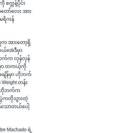
စက္ကန့်ပိုင်း
က အတော်လေး အား
ေရိကန်
ူက အားတော့ရှိ
ယ်။အဲဒီမှာ
ုဘက်က လှန်လှန်
ါမှာ တကယ့်ကို
ျိန်မှာ ဟိုဘက်
 Weight တန်း
။ ဟိုဘက်က
ဲကတိုသွားတဲ့
ဝမ်းသာတယ်ပေါ့
ndre Machado ရဲ့