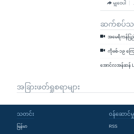
မျှဝေပါ
ဆက်စပ်သတင
အမေရိကန်ပြည်ထေ
ကိုဗစ်-၁၉ ကြော
အောင်လအန်ဆန် Ligh
အခြားဖတ်ရှုစရာများ
သတင်း
၀န်ဆောင်မှ
မြန်မာ
RSS