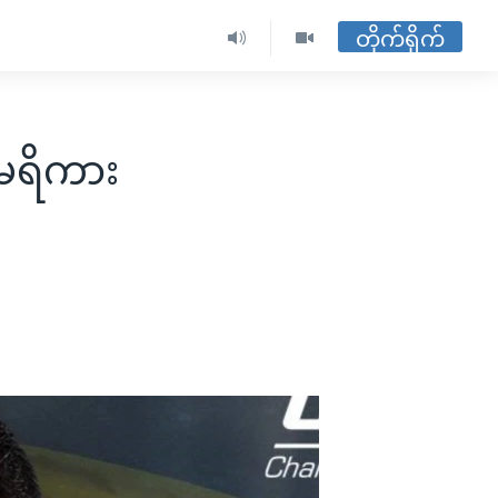
တိုက်ရိုက်
ေရိကား