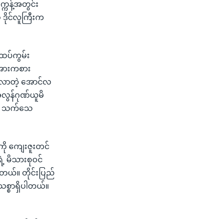
္ကန့်အတွင်း
 ဒိုင်လူကြီးက
စ်ထပ်ကွမ်း
ေ့အားကစား
ြစ်လာတဲ့ အောင်လ
လွန်ဂုဏ်ယူမိ
ြစ် သက်သေ
ို ကျေးဇူးတင်
့ မိသားစုဝင်
တယ်။ တိုင်းပြည်
သစ္စာရှိပါတယ်။