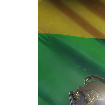
သုတပဒေသာ အင်္ဂလိပ်စာ
အ
ညွန်း
စာမျက်နှာ
သို့
ကျော်
ကြည့်
ရန်
ရှာဖွေ
ရန်
နေရာ
သို့
ကျော်
ရန်