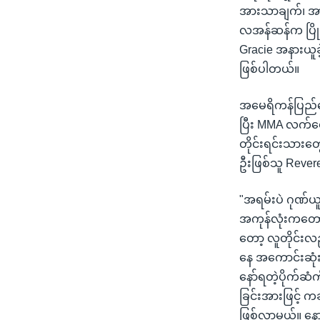
အားသာချက်၊ အား
လအန်ဆန်က ပြိုင
Gracie အနားယူခဲ
ဖြစ်ပါတယ်။
အမေရိကန်ပြည်ထော
ပြီး MMA လက်ဝှ
တိုင်းရင်းသားတ
ဦးဖြစ်သူ Rever
"အရမ်းပဲ ဂုဏ်ယူ
အကုန်လုံးကတော့
တော့ လူတိုင်
နေ အကောင်းဆုံး
နော်ရတဲ့ပိုက်ဆံ
ခြင်းအားဖြင့် 
ဖြစ်လာမယ်။ နော