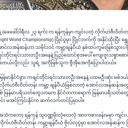
(ဖေဖေါ်ဝါရီလ ၂၃ ရက်) က ရန်ကုန်မှာ ကျင်းပတဲ့ လိုက်ဟဲဗီးဝိတ်တန်
ght World Championship) ပြိုင်ပွဲမှာ ပြိုင်ဘက်ကို အနိုင်ထိုးပြီး ရွ
ောင်လအန်ဆန်ဟာ သမိုင်းဝင် ကမ္ဘာ့ချန်ပီယံ နှစ်ထပ်ကွမ်းဖြစ်သွားပါ
င်တိုင်းရင်းသားတဦးအနေနဲ့ ပြည်ထောင်စုအပေါ် ကျေးဇူးသစ္စာစောင့
တယ်လို့လည်း သူရဲ့ အကိုဖြစ်သူက ဗွီအိုအေကိုပြောပါတယ်။
ြန်မာနိုင်ငံဖွား ကချင်တိုင်းရင်းသားတဦးအနေနဲ့ ပထမဦးဆုံး မစ်ဒယ်
ုက်ဟဲဗီးဝိတ်တန်း ကမ္ဘာ့ ချန်ပီယံဖြစ်လာတဲ့ အောင်လအန်ဆန်အတွက် န
 မြန်မာပရိသတ်တွေသာမက နိုင်ငံတကာရောက် မြန်မာပရိသတ်တွေအ
်း မအင်ကြင်းနိုင်က ဆက်လက်တင်ပြမှာပါ။
 အသံကတော့ ရန်ကုန် သုဝဏ္ဏမိုးလုံလေလုံ အားကစားခန်းမမှာ ကျင်းပခ
ုက်ဟဲဗီးဝိတ်တန်း ကမ္ဘာ့ချန်ပီယံ ဗိုလ်လုပွဲမှာ အောင်လအန်ဆန်က ပ