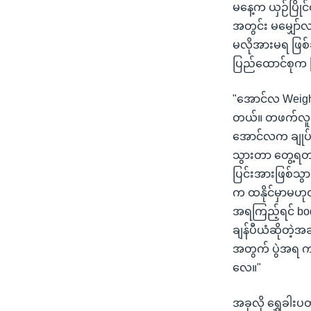
မနေ့က ယှဉ်ပြိုင်
အတွင်း မမျှော်
မလိုအားမရ ဖြစ
ပြည်ထောင်စုက မ
"အောင်လ Weigh
တယ်။ တဖက်လူက သ
အောင်လက ချုပ်သ
သွားတာ တွေ့ရတယ်
ပြင်းအားဖြစ်သွ
က ထနိုင်မှာမဟု
အရကြည့်ရင် bo
ချန်ပီယံဆိုတဲ့
အတွက် ပွဲအရ က
လေ။"
အခုလို ရွှေခါးပတ