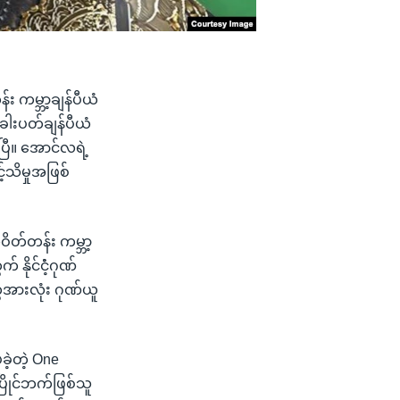
း ကမ္ဘာ့ချန်ပီယံ
ှေခါးပတ်ချန်ပီယံ
ပြီ။ အောင်လရဲ့
်သိမှုအဖြစ်
ဝိတ်တန်း ကမ္ဘာ့
ိုင်ငံံ့ဂုဏ်
ားလုံး ဂုဏ်ယူ
ဲ့တဲ့ One
ြိုင်ဘက်ဖြစ်သူ