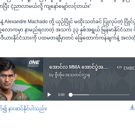
ပြီး ငဲ့ညာလာမယ်လို့ ကျနော်မျော်လင့်တယ်။"
Alexandre Machado တို့ ယှဉ်ပြိုင် မထိုးသတ်ခင် ပြုလုပ်တဲ့ ပြိုင်ပွဲ
့လောကမှာ နာမည်ရလာတဲ့ အသက် ၃၃ နှစ်အရွယ် မြန်မာနိုင်ငံသား
ာဒီယားနိုင်ငံသားကို ပထမတချီမှာတင် ခြေထောက်ကန်ချက်နဲ့ အလဲထိုးပ
အောင်လ MMA အောင်ပွဲအတွက် အမေရိကားရောက် မြန်မာတွေ ဂုဏ်ယူ
EMBE
by
ဗွီအိုအေသတင်းဌာန
No media source currently available
0:00
တ်၍ နားဆင်နိုင်ပါသည်။
EMBED