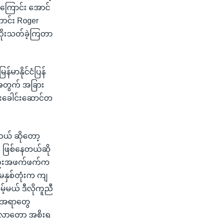
ကြောင်း အောင်
ောင်း Roger
်ထိုးသတ်ခဲ့ကြတာ
မာနိုင်ငံပြန်
့အတွက် အခြား
င်းခေါင်းဆောင်တ
ုတယ် ဆိုတော့
ေ ဖြစ်နေတယ်ဆို
လည်းအဖက်ဖက်က
မနှစ်တုံးက ကျ
့်မယ် ဒီလိုကူညီ
တဲ့အရာတွေ
်လာတော့ အစိုးရ