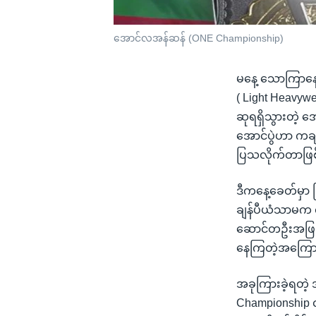
အောင်လအန်ဆန် (ONE Championship)
မနေ့ သောကြာနေ့ 
( Light Heavywei
ဆုရရှိသွားတဲ့ အ
အောင်ပွဲဟာ ကချ
ပြသလိုက်တာဖြစ်
ဒီကနေ့ခေတ်မှာ မ
ချန်ပီယံသာမက လိ
ဆောင်တဦးအဖြစ်
နေကြတဲ့အကြောင
အခုကြားခဲ့ရတဲ့
Championship လိ