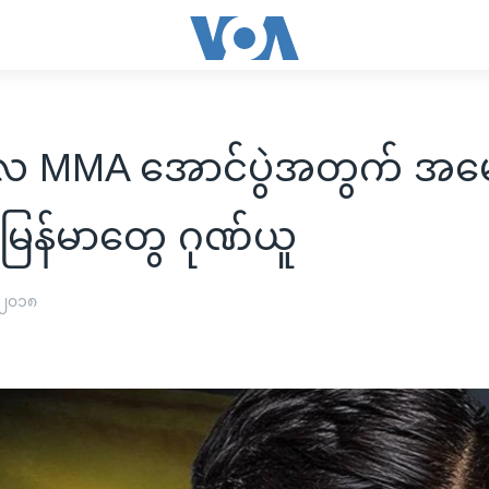
လ MMA အောင်ပွဲအတွက် အမ
မြန်မာတွေ ဂုဏ်ယူ
 ၂၀၁၈