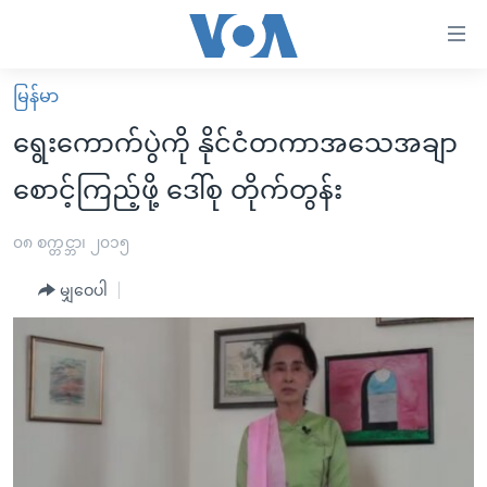
သုံး
ရ
လွယ်ကူ
မြန်မာ
မူလစာမျက်နှာ
စေ
ရွေးကောက်ပွဲကို နိုင်ငံတကာအသေအချာ
မြန်မာ
သည့်
စောင့်ကြည့်ဖို့ ဒေါ်စု တိုက်တွန်း
ကမ္ဘာ့သတင်းများ
Link
ဗွီဒီယို
နိုင်ငံတကာ
၀၈ စက္တင္ဘာ၊ ၂၀၁၅
များ
သတင်းလွတ်လပ်ခွင့်
အမေရိကန်
ပင်မ
မျှဝေပါ
ရပ်ဝန်းတခု လမ်းတခု အလွန်
တရုတ်
အကြောင်းအရာ
သို့
အင်္ဂလိပ်စာလေ့လာမယ်
အစ္စရေး-ပါလက်စတိုင်း
ကျော်
အပတ်စဉ်ကဏ္ဍများ
အမေရိကန်သုံးအီဒီယံ
ကြည့်
ရေဒီယိုနှင့်ရုပ်သံ အချက်အလက်များ
မကြေးမုံရဲ့ အင်္ဂလိပ်စာ
ရေဒီယို
ရန်
ပင်မ
ရေဒီယို/တီဗွီအစီအစဉ်
ရုပ်ရှင်ထဲက အင်္ဂလိပ်စာ
တီဗွီ