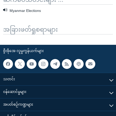
Myanmar Elections
အခြားဖတ်ရှုစရာများ
ဗွီအိုအေ လူမှုကွန်ယက်များ
သတင်း
၀န်ဆောင်မှုများ
အပတ်စဉ်ကဏ္ဍများ