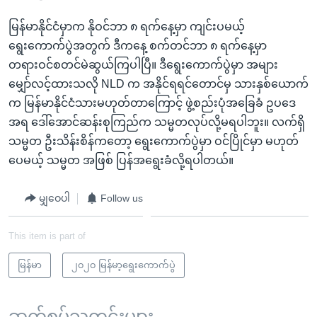
မြန်မာနိုင်ငံမှာက နိုဝင်ဘာ ၈ ရက်နေ့မှာ ကျင်းပမယ့်
ရွေးကောက်ပွဲအတွက် ဒီကနေ့ စက်တင်ဘာ ၈ ရက်နေ့မှာ
တရားဝင်စတင်မဲဆွယ်ကြပါပြီ။ ဒီရွေးကောက်ပွဲမှာ အများ
မျှော်လင့်ထားသလို NLD က အနိုင်ရရင်တောင်မှ သားနှစ်ယောက်
က မြန်မာနိုင်ငံသားမဟုတ်တာကြောင့် ဖွဲ့စည်းပုံအခြေခံ ဥပဒေ
အရ ဒေါ်အောင်ဆန်းစုကြည်က သမ္မတလုပ်လို့မရပါဘူး။ လက်ရှိ
သမ္မတ ဦးသိန်းစိန်ကတော့ ရွေးကောက်ပွဲမှာ ဝင်ပြိုင်မှာ မဟုတ်
ပေမယ့် သမ္မတ အဖြစ် ပြန်အရွေးခံလို့ရပါတယ်။
မျှဝေပါ
Follow us
This item is part of
မြန်မာ
၂၀၂၀ မြန်မာ့ရွေးကောက်ပွဲ
ဆက်စပ်သတင်းများ ...