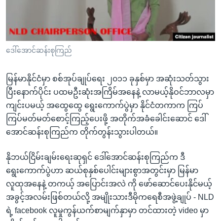
အ
သုတပဒေသာ အင်္ဂလိပ်စာ
ညွန်း
Learning English
စာမျက်နှာ
သို့
ဗွီအိုအေ လူမှုကွန်ယက်များ
ဒေါ်အောင်ဆန်းစုကြည်
ကျော်
ကြည့်
မြန်မာနိုင်ငံမှာ စစ်အုပ်ချုပ်ရေး ၂၀၁၁ ခုနှစ်မှာ အဆုံးသတ်သွား
ရန်
ဘာသာစကားများ
ပြီးနောက်ပိုင်း ပထမဦးဆုံးအကြိမ်အနေနဲ့ လာမယ့်နိုဝင်ဘာလမှာ
ရှာဖွေ
ကျင်းပမယ့် အထွေထွေ ရွေးကောက်ပွဲမှာ နိုင်ငံတကာက ကြပ်
ရန်
ကြပ်မတ်မတ်စောင့်ကြည့်ပေးဖို့ အတိုက်အခံခေါင်းဆောင် ဒေါ်
နေရာ
အောင်ဆန်းစုကြည်က တိုက်တွန်းသွားပါတယ်။
သို့
ကျော်
နိုဘယ်ငြိမ်းချမ်းရေးဆုရှင် ဒေါ်အောင်ဆန်းစုကြည်က ဒီ
ရန်
ရွေးကောက်ပွဲဟာ ဆယ်စုနှစ်ပေါင်းများစွာအတွင်းမှာ မြန်မာ
လူထုအနေနဲ့ တကယ့် အပြောင်းအလဲ ကို ဖော်ဆောင်ပေးနိုင်မယ့်
အခွင့်အလမ်းဖြစ်တယ်လို့ အမျိုးသားဒီမိုကရေစီအဖွဲ့ချုပ် - NLD
ရဲ့ facebook လူမှုကွန်ယက်စာမျက်နှာမှာ တင်ထားတဲ့ video မှာ