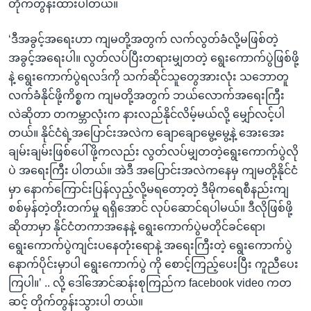
တိုက်တွန်းထားပါတယ်။
‘ဒီအခွင့်အရေးဟာ ကျမတို့အတွက် လက်လွတ်ခံလို့မဖြစ်တဲ့
အခွင့်အရေးပါ။ လွတ်လပ်ပြီးတရားမျှတတဲ့ ရွေးကောက်ပွဲဖြစ်ဖို့
နဲ့ ရွေးကောက်ပွဲရလဒ်ကို သက်ဆိုင်သူတွေအားလုံး သဘောတူ
လက်ခံနိုင်ဖို့ကိစ္စက ကျမတို့အတွက် ဘယ်လောက်အရေးကြီး
လဲဆိုတာ တကမ္ဘာလုံးက နားလည်နိုင်လိမ့်မယ်လို့ မျှော်လင့်ပါ
တယ်။ နိုင်ငံရဲ့အပြောင်းအလဲက ချောချောမွေ့မွေ့နဲ့ အေးအေး
ချမ်းချမ်းဖြစ်ပေါ်ဖို့ကလည်း လွတ်လပ်မျှတတဲ့ရွေးကောက်ပွဲလို
ပဲ အရေးကြီး ပါတယ်။ အဲဒီ အပြောင်းအလဲကနေမှ ကျမတို့နိုင်ငံ
မှာ နောက်ကြောင်းပြန်လှည့်လို့မရတော့တဲ့ ဒီမိုကရေစီနည်းကျ
စစ်မှန်တဲ့တိုးတက်မှု ရရှိအောင် လုပ်ဆောင်ရပါမယ်။ ဒီလိုဖြစ်ဖို့
ဆိုတာမှာ နိုင်ငံတကာအနေနဲ့ ရွေးကောက်ပွဲမတိုင်ခင်ရော၊
ရွေးကောက်ပွဲကျင်းပနေတုံးရောနဲ့ အရေးကြီးတဲ့ ရွေးကောက်ပွဲ
နောက်ပိုင်းမှာပါ ရွေးကောက်ပွဲ ကို စောင့်ကြည့်ပေးပြီး ကူညီပေး
ကြပါ။’ .. လို့ ဒေါ်အောင်ဆန်းစုကြည်က facebook video ကတ
ဆင့် တိုက်တွန်းသွားပါ တယ်။