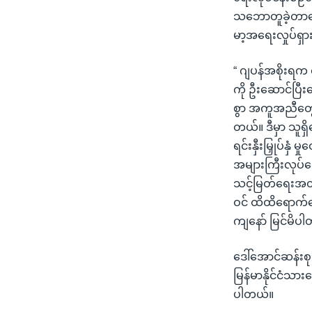
သဘောတူခဲ့တာတွေ
မာ့အရေးလှုပ်ရှာ
“ ဂျပန်အစိုးရက
ကို ဦးဆောင်ပြီး
စွာ အကူအညီတွေ 
တယ်။ ဒီမှာ သူရှိ
ရင်းနှီးမြှုပ
အများကြီးလုပ်ဆေ
သင့်မြတ်ရေးအတွ
ဝင် ထိထိရောက်ရေ
ကျနော် မြင်မိပ
ဒေါ်အောင်ဆန်း
မြန်မာနိုင်ငံသာ
ပါတယ်။