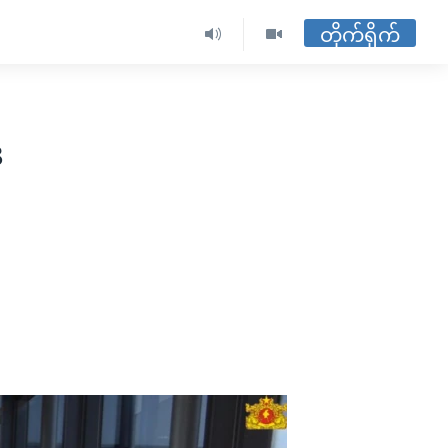
တိုက်ရိုက်
်