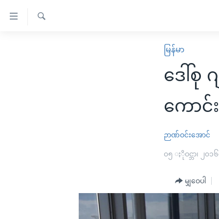
သုံး
ရ
ရှာဖွေ
လွယ်ကူ
မူလစာမျက်နှာ
မြန်မာ
ရ
စေ
မြန်မာ
လာ
ဒေါ်စု 
သည့်
ဒ်
ကမ္ဘာ့သတင်းများ
Link
ဗွီဒီယို
နိုင်ငံတကာ
ကောင်း
များ
သတင်းလွတ်လပ်ခွင့်
အမေရိကန်
ပင်မ
ရပ်ဝန်းတခု လမ်းတခု အလွန်
တရုတ်
ဉာဏ်ဝင်းအောင်
အကြောင်းအရာ
အင်္ဂလိပ်စာလေ့လာမယ်
အစ္စရေး-ပါလက်စတိုင်း
၀၅ ႏိုဝင္ဘာ၊ ၂၀၁၆
သို့
အပတ်စဉ်ကဏ္ဍများ
အမေရိကန်သုံးအီဒီယံ
ကျော်
မျှဝေပါ
ကြည့်
ရေဒီယိုနှင့်ရုပ်သံ အချက်အလက်များ
မကြေးမုံရဲ့ အင်္ဂလိပ်စာ
ရေဒီယို
ရန်
ရေဒီယို/တီဗွီအစီအစဉ်
ရုပ်ရှင်ထဲက အင်္ဂလိပ်စာ
တီဗွီ
ပင်မ