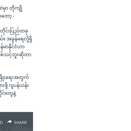
မှာ တိုကျို
ာကတော့ -
 တိုင်းပြည်တခု
 အခွန်မရလို့ရှိ
န်မာနိုင်ငံဟာ
စ်သင့်ဘူးဆိုတာ
ံ့ဖြိုးရေးအတွက်
းဖို့ ဂျပန်ယန်း
င်တွေနဲ့
D
SHARE