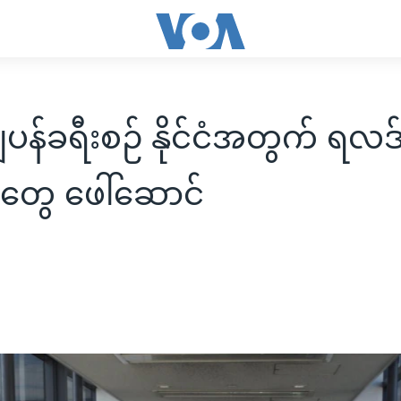
ဂျပန်ခရီးစဉ် နိုင်ငံအတွက် ရလဒ
တွေ ဖေါ်ဆောင်