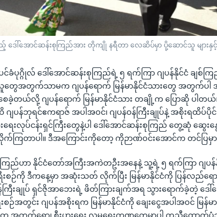
်မည့် ဒေါ်အောင်ဆန်းစုကြည်အား တိုကျို နရီတာ လေဆိပ်မှာ ပို့ဆောင်သူ များနှ
်ပင်ခံပုဂ္ဂိုလ် ဒေါ်အောင်ဆန်းစုကြည်ရဲ့ ၅ ရက်ကြာ ဂျပန်နိုင်ငံ ချစ်က
သူတွေအတွက်သာမက ဂျပန်ရောက် မြန်မာနိုင်ငံသားတွေ အတွက်ပါ 
ေခဲ့တယ်လို့ ဂျပန်ရောက် မြန်မာနိုင်ငံသား တချို့က ပြောဆို ပါတယ်
ဂျပန်ဘုရင်ဧကရာဇ် အပါအဝင်၊ ဂျပန်ဝန်ကြီးချုပ်နဲ့ အစိုးရထိပ်ပိုင
ွားရေးလုပ်ငန်းရှင်ကြီးတွေနဲ့ပါ ဒေါ်အောင်ဆန်းစုကြည် တွေ့ဆုံ ဆွေးနွ
လိုက်ကြတာပါ။ ဒီအကြောင်းကိုတော့ ကိုဉာဏ်ဝင်းအောင်က တင်ပြမှ
ကြည်ဟာ နိုင်ငံတော်အကြီးအကဲတဦးအနေနဲ့ သူ့ရဲ့ ၅ ရက်ကြာ ဂျပန်နို
စဉ်ကို ဒီကနေ့မှာ အဆုံးသတ် လိုက်ပြီး မြန်မာနိုင်ငံကို ပြန်လည်ရောက
ကြီးချုပ် ရှင်ဇိုအာဘေးရဲ့ ဖိတ်ကြားချက်အရ သွားရောက်ခဲ့တဲ့ ဒေါ်
းစဉ်အတွင်း ဂျပန်အစိုးရက မြန်မာနိုင်ငံကို ချေးငွေအပါအဝင် မြန်မာနိုင်
တွေ အတွက်ရော၊ စီးပွားရေး လူမှုရေးကဏ္ဍတွေမှာပါ ကူညီထောက်ပံ့သ