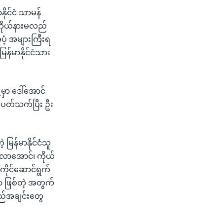
ိုင်ငံ သာမန်
ကိုယ်နားမလည်
ပံ့ အများကြီးရ
ြန်မာနိုင်ငံသား
့မှာ ဒေါ်အောင်
့ ပတ်သက်ပြီး ဦး
ြန်မာနိုင်ငံသူ
ုပ်လာအောင်၊ ကိုယ်
ပ်ကိုင်ဆောင်ရွက်
ာ ဖြစ်တဲ့ အတွက်
ရည်အချင်းတွေ