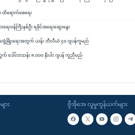
့ ထိရောက်စေရေး
ံခြားရေးဝန်ကြီးနှစ်ဦး ရခိုင်အရေးဆွေးနွေး
ေသဖွံ့ဖြိုးရေးအတွက် ယန်း ဘီလီယံ ၄၀ ဂျပန်ကူမည်
အတွက် ဒေါ်လာသန်း ၈,၀၀၀ နီးပါး ဂျပန် ကူညီမည်
ုများ
ဗွီအိုအေ လူမှုကွန်ယက်များ