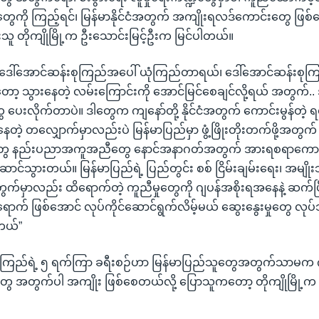
ကို ကြည့်ရင်၊ မြန်မာနိုင်ငံအတွက် အကျိုးရလဒ်ကောင်းတွေ ဖြစ်စေခ
းသူ တိုကျိုမြို့က ဦးသောင်းမြင့်ဦးက မြင်ပါတယ်။
 ဒေါ်အောင်ဆန်းစုကြည်အပေါ် ယုံကြည်တာရယ်၊ ဒေါ်အောင်ဆန်းစုကြည
တော့ သွားနေတဲ့ လမ်းကြောင်းကို အောင်မြင်စေချင်လို့ရယ် အတွက်.. 
ပေးလိုက်တာပဲ။ ဒါတွေက ကျနော်တို့ နိုင်ငံအတွက် ကောင်းမွန်တဲ့ 
နေတဲ့ တလျှောက်မှာလည်းပဲ မြန်မာပြည်မှာ ဖွံ့ဖြိုးတိုးတက်ဖို့အတွက် 
်နှံ မှုတွေ နည်းပညာအကူအညီတွေ နောင်အနာဂတ်အတွက် အားရစရာကေ
ာင်သွားတယ်။ မြန်မာပြည်ရဲ့ ပြည်တွင်း စစ် ငြိမ်းချမ်းရေး၊ အမျိ
က်မှာလည်း ထိရောက်တဲ့ ကူညီမှုတွေကို ဂျပန်အစိုးရအနေနဲ့ ဆက်ပ
ာက် ဖြစ်အောင် လုပ်ကိုင်ဆောင်ရွက်လိမ့်မယ် ဆွေးနွေးမှုတွေ လုပ်သ
ါတယ်”
စုကြည်ရဲ့ ၅ ရက်ကြာ ခရီးစဉ်ဟာ မြန်မာပြည်သူတွေအတွက်သာမက 
းတွေ အတွက်ပါ အကျိုး ဖြစ်စေတယ်လို့ ပြောသူကတော့ တိုကျိုမြို့က ဒေါ