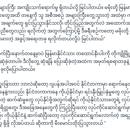
ားကြီး အကျိုးသက်ရောက်မှု ရှိတယ်လို့ မြင်ပါတယ်။ မမိုးတို့ မြန်မာန
းတွေအထိ တနေ့ကို သူ အစီအစဉ် အများကြီးတွေ့သွားတဲ့ အထဲမှာ 
တဲ့ အချက်တွေ ရှင်းပြသွားနိုင်သလို၊ တိုင်းပြည်အတွက်လဲ အထောက်အ
ညီတွေလည်း ရလိုက်တဲ့ အတွက်ကြောင့်မို့ ဒီခရီးစဉ်ကတော့ မမိုးတို့ မ
မားတဲ့ အခွင့်အရေးတခု ရလိုက်တယ်လို့ပဲ မြင်ပါတယ်”
ရောက်ပြီးနောက်တနေ့မှာပဲ မြန်မာနိုင်ငံသား တထောင်နီးပါးကို တိုကျိုမြို
ုံခဲ့တာပါ။ ဒီလိုတွေ့ ဆုံချိန် ပြောဆိုခဲ့တဲ့အထဲက အမှတ်ရစရာတခုနဲ
 ခုလိုပြောပါတယ်။
ူးခြားတာ ဘာလဲဆိုတော့ ဂျပန်အပါအဝင် နိုင်ငံတကာမှာ ရောက်နေတဲ့ မ
ေနဲ့ကလည်း နိုင်ငံတကာကနေ ကိုယ့်နိုင်ငံမှာ ရင်းနှီးမြှုပ်နှံမှုတွေ လ
မွန်တဲ့ ဆက်ဆံမှုတွေ လုပ်နိုင်ဖို့အတွက်ဆိုရင် ကိုယ့်နိုင်ငံသားတွေရဲ့ လု
ာရိတ္တတွေ၊ ဒီအခြေအနေတွေကို ကြည့်ပြီးတော့ လုပ်ကိုင်ဆောင်ရွက်မှ
ကိုယ့်နိုင်ငံနဲ့ ဆက်ဆံပြီးတော့ လုပ်ကိုင်ဆောင်ရွက်လောက်တဲ့ အ
 ရှိဖို့ လိုအပ်တယ် ဆိုတာကို မီးမောင်းထိုးပြသွားတယ် ”