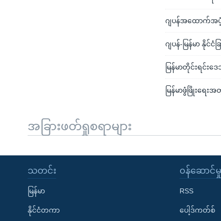
ဂျပန်အထောက်အပံ
ဂျပန်-မြန်မာ နိုင်င
မြန်မာတိုင်းရင်းဒ
မြန်မာဖွံဖြိုးရေး
အခြားဖတ်ရှုစရာများ
သတင်း
၀န်ဆောင်မှ
မြန်မာ
RSS
နိုင်ငံတကာ
ပေါ့ဒ်ကတ်စ်