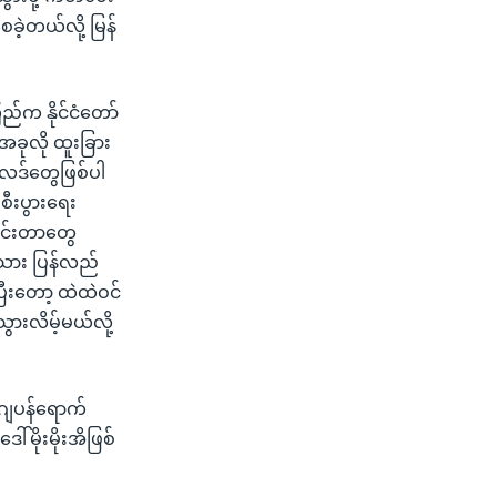
ဲ့တယ်လို့ မြန်
်က နိုင်ငံတော်
အခုလို ထူးခြား
ရလဒ်တွေဖြစ်ပါ
စီးပွားရေး
ာင်းတာတွေ
ုးသား ပြန်လည်
ြီးတော့ ထဲထဲဝင်
ွားလိမ့်မယ်လို့
ဂျပန်ရောက်
်မိုးမိုးအိဖြစ်