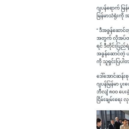
ဂျပန်ရောက် မြန်မ
မြန်မာသံရုံးကို 
“ ဒီအခွန်ဆောင်တ
အတွက် လိုအပ်တယ
ရင် ဒီတိုင်းပြည်
အခွန်ဆောင်တဲ့ 
ကို သူရှင်းပြပါ
ဒေါ်အောင်ဆန်းစုက
ဂျပန်မြန်မာ ပူးပ
ဘီလျံ ၈၀၀ ပေးခဲ
ငြိမ်းချမ်းရေး လ