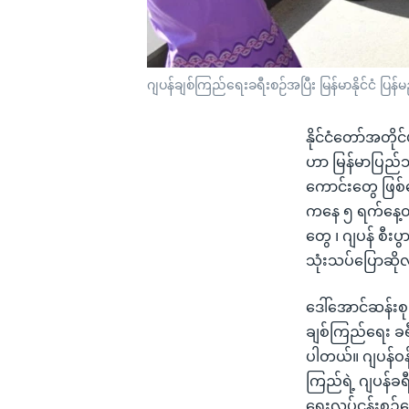
ဂျပန်ချစ်ကြည်ရေးခရီးစဉ်အပြီး မြန်မာနိုင်ငံ ပြန
နိုင်ငံတော်အတိုင
ဟာ မြန်မာပြည်
ကောင်းတွေ ဖြစ်စ
ကနေ ၅ ရက်နေ့ထိ 
တွေ ၊ ဂျပန် စီးပ
သုံးသပ်ပြောဆို
ဒေါ်အောင်ဆန်းစု
ချစ်ကြည်ရေး ခရီး
ပါတယ်။ ဂျပန်ဝန်
ကြည်ရဲ့ ဂျပန်ခရီ
ရေးလုပ်ငန်းစဉ်