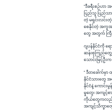
“ဒီခရီးစဉ်ဟာ အမျ
ပြည်သူ ပြည်သာ
တဲ့ မရှင်းလင်း
စေနိုင်တဲ့ အကူအ
တွေ အတွက် ကြီး
ဂျပန်နိုင်ငံကို 
ဆန်းစုကြည်တွေ့ဆ
သောင်းမြင့်ဦးက
“ ဒီတခေါက်မှာ ထ
နိုင်ငံသားတွေ အန
နိုင်ငံနဲ့ ကောင်း
မှုတွေ၊ အကျင့်စ
ကိုယ်တွေကလည်း 
အကျင့်သိက္ခာတွေ