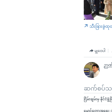
သီးခြားခွဲထု
မျှဝေပါ
ဉာဏ
ဆက်စပ်သတင
ငြိမ်းချမ်းမှ နိုင်င
မောင်တောအရေး သက်