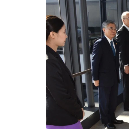
သုတပဒေသာ အင်္ဂလိပ်စာ
အ
ညွန်း
စာမျက်နှာ
သို့
ကျော်
ကြည့်
ရန်
ရှာဖွေ
ရန်
နေရာ
သို့
ကျော်
ရန်