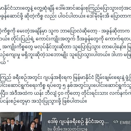
ာနိုင်ငံသားတွေနဲ့ တွေ့ဆုံချိန် ဒေါ်အောင်ဆန်းစုကြည်ပြောသွားတဲ့အထဲ
အခွန်ဆောင်ဖို့ ဆိုတဲ့ကိစ္စ လည်း ပါဝင်ပါတယ်။ ဒေါ်မိုးမိုးအိ ပြောတ
ဲ့ကိစ္စကို မေးတဲ့အချိန်မှာ သူက ဘာပြောလဲဆိုတော့ - အခွန်ဆိုတာက
်။ တိုင်းပြည်ရဲ့ ကောင်းကျိုးအတွက် ဒီအခွန်တွေကို ကောက်ရတယ်။
ရဲ့ အကျိုးကိစ္စတွေ မလုပ်နိုင်ဘူးဆိုတာ သူပြောပြသွား တာပေါ့နော်။ မြ
ယဉ်ကျေးမှု မရှိဘူးဆိုတဲ့သဘောမျိုး သူပြောသွားပါတယ်။ ဒါဟာ မဖြ
တယ် ”
ြည် ခရီးစဉ်အတွင်း ဂျပန်အစိုးရက မြန်မာနိုင်ငံ ငြိမ်းချမ်းရေးနဲ့ ဖွ
ေါင်းဆောင်ရွက်ရေးကိစ္စ ရပ်တွေ ၅ နှစ်အတွင်းပူးပေါင်းဆောင်ရွက်သွာ
့ပြီး၊ အဲဒီအထဲက ယန်း ဘီလျံ ၄၀ ကိုတော့ တိုင်းရင်းသား လက်နက်ကို
ုပ်ငန်းစဉ်တွေမှာ အသုံးပြုသွားဖို့ ဖြစ်ပါတယ်။
ဒေါ်စု ဂျပန်ခရီးစဉ် နိူင်ငံအတွက် ရလဒ်ကောင်းတွေ ဖေါ်ဆောင်
EMBE
by
ဗွီအိုအေသတင်းဌာန