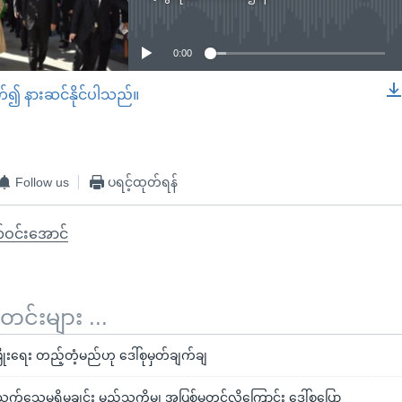
No media source currently available
0:00
တ်၍ နားဆင်နိုင်ပါသည်။
EMBED
Follow us
ပရင့်ထုတ်ရန်
်ဝင်းအောင်
်းများ ...
ံဖွံ့ဖြိုးရေး တည့်တံ့မည်ဟု ဒေါ်စုမှတ်ချက်ချ
သေမရှိမချင်း မည်သူ့ကိုမျှ အပြစ်မတင်လိုကြောင်း ဒေါ်စုပြော