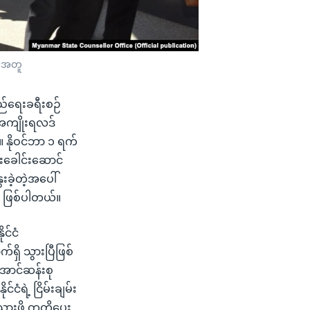
င့်အတူ
ြည်ရေးခရီးစဉ်
အကျိုးရလဒ်
။ နိုဝင်ဘာ ၁ ရက်
်းခေါင်းဆောင်
ေးခဲ့တဲ့အပေါ်
ာ ဖြစ်ပါတယ်။
င်ငံ
်ရှိ သွားပြီဖြစ်
အောင်ဆန်းစု
ငံရဲ့ ငြိမ်းချမ်း
ွားဖို့ ကတိပေး