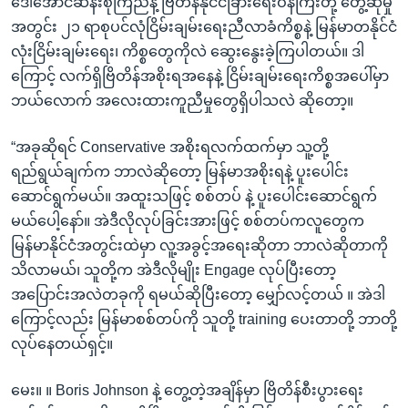
ဒေါ်အောင်ဆန်းစုကြည်နဲ့ ဗြိတိန်နိုင်ငံခြားရေးဝန်ကြီးတို့ တွေ့ဆုံမှု
အတွင်း ၂၁ ရာစုပင်လုံငြိမ်းချမ်းရေးညီလာခံကိစ္စနဲ့ မြန်မာတနိုင်ငံ
လုံးငြိမ်းချမ်းရေး၊ ကိစ္စတွေကိုလဲ ဆွေးနွေးခဲ့ကြပါတယ်။ ဒါ
ကြောင့် လက်ရှိဗြိတိန်အစိုးရအနေနဲ့ ငြိမ်းချမ်းရေးကိစ္စအပေါ်မှာ
ဘယ်လောက် အလေးထားကူညီမှုတွေရှိပါသလဲ ဆိုတော့။
“အခုဆိုရင် Conservative အစိုးရလက်ထက်မှာ သူ့တို့
ရည်ရွယ်ချက်က ဘာလဲဆိုတော့ မြန်မာအစိုးရနဲ့ ပူးပေါင်း
ဆောင်ရွက်မယ်။ အထူးသဖြင့် စစ်တပ် နဲ့ ပူးပေါင်းဆောင်ရွက်
မယ်ပေါ့နော်။ အဲဒီလိုလုပ်ခြင်းအားဖြင့် စစ်တပ်ကလူတွေက
မြန်မာနိုင်ငံအတွင်းထဲမှာ လူ့အခွင့်အရေးဆိုတာ ဘာလဲဆိုတာကို
သိလာမယ်၊ သူတို့က အဲဒီလိုမျိုး Engage လုပ်ပြီးတော့
အပြောင်းအလဲတခုကို ရမယ်ဆိုပြီးတော့ မျှော်လင့်တယ် ။ အဲဒါ
ကြောင့်လည်း မြန်မာစစ်တပ်ကို သူတို့ training ပေးတာတို့ ဘာတို့
လုပ်နေတယ်ရှင့်။
မေး။ ။ Boris Johnson နဲ့ တွေ့တဲ့အချိန်မှာ ဗြိတိန်စီးပွားရေး