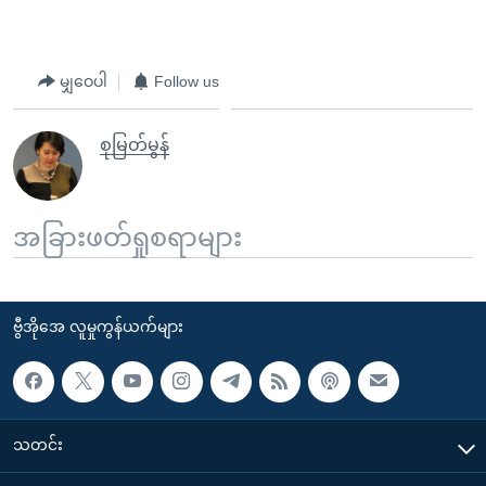
မျှဝေပါ
Follow us
စုမြတ်မွန်
အခြားဖတ်ရှုစရာများ
ဗွီအိုအေ လူမှုကွန်ယက်များ
သတင်း