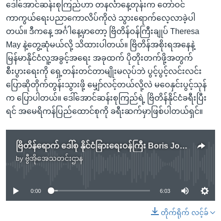
ဒေါ်အောင်ဆန်းစုကြည်ဟာ တနင်္လာနေ့တုန်းက တော်ဝင်
ကာကွယ်ရေးပညာကောလိပ်ကိုလဲ သွားရောက်လေ့လာခဲ့ပါ
တယ်။ ဒီကနေ့ အင်္ဂါနေ့မှာတော့ ဗြိတိန်ဝန်ကြီးချုပ် Theresa
May နဲ့တွေ့ဆုံမယ်လို့ သိထားပါတယ်။ ဗြိတိန်အစိုးရအနေနဲ့
မြန်မာနိုင်ငံလူ့အခွင့်အရေး အခုထက် ပိုတိုးတက်ဖို့အတွက်
စီးပွားရေးကို ရှေ့တန်းတင်တာမျိုးမလုပ်ဘဲ ပွင့်ပွင့်လင်းလင်း
ပြောဆိုတိုက်တွန်းသွားဖို့ မျှော်လင့်တယ်လို့လဲ မဝေနှင်းပွင့်သုန်
က ပြောပါတယ်။ ဒေါ်အောင်ဆန်းစုကြည်ရဲ့ ဗြိတိန်နိုင်ငံခရီးပြီး
ရင် အမေရိကန်ပြည်ထောင်စုကို ခရီးဆက်မှာဖြစ်ပါတယ်ရှင်။
ဗြိတိန်ရောက် ဒေါ်စု နိုင်ငံခြားရေးဝန်ကြီး Boris Johnson နဲ့ တွေ့ဆုံ
by
ဗွီအိုအေသတင်းဌာန
No media source currently available
0:00
6:03
တိုက်ရိုက် လင့်ခ်