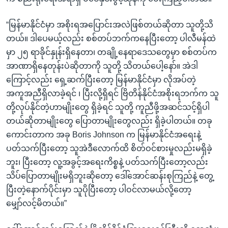
“မြန်မာနိုင်ငံမှာ အစိုးရအပြောင်းအလဲဖြစ်တယ်ဆိုတာ သူတို့သိ
တယ်။ ဒါပေမယ့်လည်း စစ်တပ်ဘက်ကနေပြီးတော့ ပါလီမန်ထဲ
မှာ ၂၅ ရာခိုင်နှုန်းရှိနေတာ၊ တချို့နေရာဒေသတွေမှာ စစ်တပ်က
အာဏာရှိနေတုန်းပဲဆိုတာကို သူတို့ သိတယ်ပေါ့နော်။ အဲဒါ
ကြောင့်လည်း ရှေ့ဆက်ပြီးတော့ မြန်မာနိုင်ငံမှာ လိုအပ်တဲ့
အကူအညီရှိလာခဲ့ရင် ၊ ပြီးလို့ရှိရင် ဗြိတိန်နိုင်ငံအစိုးရဘက်က သူ
တို့လုပ်နိုင်တဲ့ဟာမျိုးတွေ ရှိခဲ့ရင် သူတို့ ကူညီဖို့အဆင်သင့်ရှိပါ
တယ်ဆိုတာမျိုးတွေ ပြောတာမျိုးတွေလည်း ရှိခဲ့ပါတယ်။ တခု
ကောင်းတာက အခု Boris Johnson က မြန်မာနိုင်ငံအရေးနဲ့
ပတ်သက်ပြီးတော့ သူအဲဒီလောက်ထိ စိတ်ဝင်စားမှုလည်းမရှိခဲ့
ဘူး၊ ပြီးတော့ လူ့အခွင့်အရေးကိစ္စနဲ့ ပတ်သက်ပြီးတော့လည်း
သိပ်ပြောတာမျိုးမရှိဘူးဆိုတော့ ဒေါ်အောင်ဆန်းစုကြည်နဲ့ တွေ့
ပြီးတဲ့နောက်ပိုင်းမှာ သူပိုပြီးတော့ ပါဝင်လာမယ်လို့တော့
မျှော်လင့်မိတယ်။”