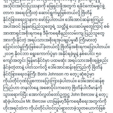
အသိုင်းအဝိုင်းပြဿနာကို ဖြေရှင်းဖို့အတွက် ရခိုင်ကော်မရှင်ဖွဲ့
တာက အရေးကြီးတဲ့ ဆောင်ရွက်မှုဖြစ်တယ်လို့ ဗြိတိန်
နိုင်ငံခြားရေးဌာနာက ဖော်ပြပါတယ်။ ဒေါ်အောင်ဆန်းစုကြည်
အပါအဝင် မြန်မာပြည်သူတွေရဲ့ သတ္တိနဲ့ ပေးဆပ်မှုတွေကြာင့် စစ်
အာဏာရှင်အစိုးရကနေ ဒီမိုကရေစီနည်းလမ်းကျ ပြည်သူတွေ
အားကိုးနိုင်တဲ့ အရပ်သားအစိုးရအုပ်ချုပ်မှုဆီ ကြီးမားတဲ့
ပြောင်းလဲမှုကြီးဖြစ်ပေါ်ခဲ့တယ်လို့ ဗြိတိန်အစိုးရကပြောပါတယ်။
၂၀၁၅ နိုဝင်ဘာ ရွေးကောက်ပွဲမှာ အနိုင်ရခဲ့မှုနဲ့ နှစ်ပေါင်း ၅၀
ကျော်အတွင်း မြန်မာနိုင်ငံမှာ ပထမဆုံး အရပ်သားအစိုးရဖွဲ့စည်း
နိုင်ခဲ့တဲ့တာနဲ့ ပါတ်သက်လို့ ဒေါ်အောင်ဆန်းစုကြည်ကို ဗြိတိန်
နိုင်ငံခြားရေးဝန်ကြီး Boris Johnson က တေ့ွဆုံစဉ်မှာ
ကိုယ်တိုင်ဂုဏ်ပြုစကားပြောကြားခဲ့ပါတယ်။ ဒေါ်အောင်ဆန်စု
ကြည်ဟာ တနင်္လာနေ့ အစောပိုင်းကတော့ ဗြိတိန်ပါလီမာန်ကို
သွားရောက်ပြီး အောက်လွှတ်တော်ဥက္ကဋ္ဌ John Bercow နဲ့ တေ့ွ
ဆုံခဲ့ပါတယ်။ Mr. Bercow ဟာမြန်မာ့ဒီမိုကရေစီရေးအတွက်ကို
ဟိုးအရင်ထဲက ကိုယ်တိုင်ပါဝင်လှုပ်ရှားလာခဲ့သူတယောက်ဖြစ်