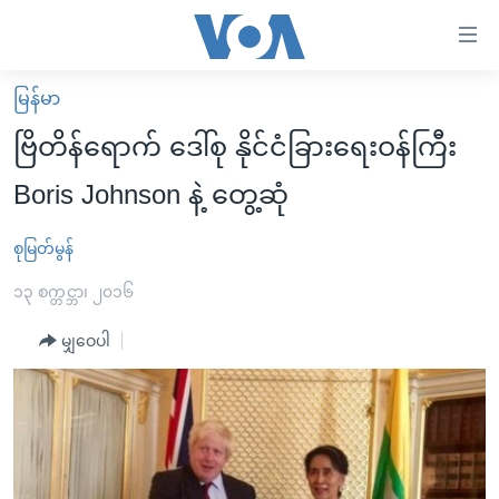
သုံး
ရ
လွယ်ကူ
မြန်မာ
မူလစာမျက်နှာ
စေ
ဗြိတိန်ရောက် ဒေါ်စု နိုင်ငံခြားရေးဝန်ကြီး
မြန်မာ
သည့်
Boris Johnson နဲ့ တွေ့ဆုံ
ကမ္ဘာ့သတင်းများ
Link
ဗွီဒီယို
နိုင်ငံတကာ
စုမြတ်မွန်
များ
သတင်းလွတ်လပ်ခွင့်
အမေရိကန်
၁၃ စက္တင္ဘာ၊ ၂၀၁၆
ပင်မ
ရပ်ဝန်းတခု လမ်းတခု အလွန်
တရုတ်
အကြောင်းအရာ
မျှဝေပါ
သို့
အင်္ဂလိပ်စာလေ့လာမယ်
အစ္စရေး-ပါလက်စတိုင်း
ကျော်
အပတ်စဉ်ကဏ္ဍများ
အမေရိကန်သုံးအီဒီယံ
ကြည့်
ရေဒီယိုနှင့်ရုပ်သံ အချက်အလက်များ
မကြေးမုံရဲ့ အင်္ဂလိပ်စာ
ရေဒီယို
ရန်
ပင်မ
ရေဒီယို/တီဗွီအစီအစဉ်
ရုပ်ရှင်ထဲက အင်္ဂလိပ်စာ
တီဗွီ