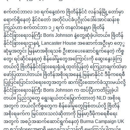
စက်တင်ဘာလ ၁၀ ရက်နေ့ထဲက ဗြိတိန်နိုင်ငံ လန်ဒန်မြို့တော်မှာ
ရောက်ရှိနေတဲ့ နိုင်ငံတော် အတိုင်ပင်ခံပုဂ္ဂိုလ်ဒေါ်အောင်ဆန်းစု
ကြည်ဟာ စက်တင်ဘာ ၁၂ ရက် တနင်္လာနေ့မှာ ဗြိတိန်
နိုင်ငံခြားရေးဝန်ကြီး Boris Johnson နဲ့တွေ့ဆုံခဲ့ပါတယ်။ ဗြိတိန်
နိုင်ငံခြားရေးဌာနရဲ့ Lancaster House အဆောက်အဦးမှာ တေ့ွ
ဆုံမှုအတွင်း မြန်မာအစိုးရသစ် ဦးစားပေးဆောင်ရွက်နေတဲ့ ကိစ္စ
တွေ၊ ရင်ဆိုင်နေရတဲ့ စိန်ခေါ်မှုတွေအကြောင်းကို ဆွေးနွေးခဲ့ကြ
တယ်လို့ ဗြိတိန်နိုင်ငံခြားရေးရုံးရဲ့ထုတ်ပြန်တဲ့ ကြေညာချက်ထဲမှာ
ဖော်ပြထားပါတယ်။ ဗြိတိန်အစိုးရအနေနဲ့ မြန်မာနိုင်ငံ ဒီမိုကရေစီ
ပြုပြင်ပြောင်းလဲရေးတွေအတွက် ဆက်ပြီးထောက်ခံသွားမယ်လို့
နိုင်ငံခြားရေးဝန်ကြီး Boris Johnson က ထပ်ပြီးကတိပြုခဲ့ပါ
တယ်။ ပြည်သူတွေ ရွေးချယ်တင်မြှောက်ထားတဲ့ NLD အစိုးရ
အတွက် ဘယ်လိုကိစ္စတွေက စိန်ခေါ်မှုတွေဖြစ်တယ်လို့ ဗြိတိန်
အစိုးရဖက်က မြင်ထားသလဲဆိုတာကို မြန်မာ့ဒီမိုကရေစီရေး
အတွက် အစဉ်အဆက်ဆောင်ရွက်နေတဲ့ Burma Campaign UK
က စည်းရုံးရေးအရာရှိ မဝေနှင်းပွင့်သုန်ကို မေးကြည့်ပါတယ်။