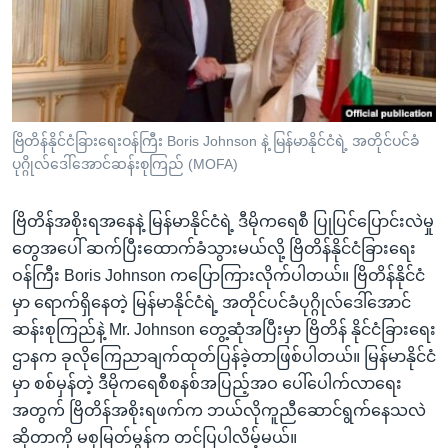
အ
သုတပဒေသာ အင်္ဂလိပ်စာ
ညွန်း
Learning English
စာမျက်နှာ
သို့
ဗွီအိုအေ လူမှုကွန်ယက်များ
ကျော်
ကြည့်
ဗြိတိန်နိုင်ငံခြားရေးဝန်ကြီး Boris Johnson နဲ့ မြန်မာနိုင်ငံရဲ့ အတိုင်ပင်ခံ
ပုဂ္ဂိုလ်ဒေါ်အောင်ဆန်းစုကြည် (MOFA)
ရန်
ဘာသာစကားများ
ရှာဖွေ
ဗြိတိန်အစိုးရအနေနဲ့ မြန်မာနိုင်ငံရဲ့ ဒီမိုကရေစီ ပြုပြင်ပြောင်းလဲမှု
ရန်
တွေအပေါ် ဆက်ပြီးထောက်ခံသွားမယ်လို့ ဗြိတိန်နိုင်ငံခြားရေး
နေရာ
ဝန်ကြီး Boris Johnson ကပြောကြားလိုက်ပါတယ်။ ဗြိတိန်နိုင်ငံ
သို့
မှာ ရောက်ရှိနေတဲ့ မြန်မာနိုင်ငံရဲ့ အတိုင်ပင်ခံပုဂ္ဂိုလ်ဒေါ်အောင်
ကျော်
ဆန်းစုကြည်နဲ့ Mr. Johnson တွေ့ဆုံအပြီးမှာ ဗြိတိန် နိုင်ငံခြားရေး
ရန်
ဌာနက ခုလိုကြေညာချက်ထုတ်ပြန်ခဲ့တာဖြစ်ပါတယ်။ မြန်မာနိုင်ငံ
မှာ စစ်မှန်တဲ့ ဒီမိုကရေစီစနစ်အပြည့်အဝ ပေါ်ပေါက်လာရေး
အတွက် ဗြိတိန်အစိုးရဖက်က ဘယ်လိုကူညီဆောင်ရွက်နေသလဲ
ဆိုတာကို မစုမြတ်မွန်က တင်ပြပါလိမ့်မယ်။