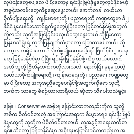
လုပ်ငန်းတွေပေါ့လေ ပိုပြီးတော့မှ ရင်းနှီးမြှပ်နှံမှုတွေလုပ်နိုင်မယ့်
အခွင့်အလမ်းတွေကိစ္စဆွေးနွေးတယ်။ နောက်တခါ လယ်ယာ
စိုက်ပျိုးရေးတို့ ၊ ကျန်းမာရေးတို့ ၊ ပညာရေးတို့ ကဏ္ဍတွေမှာ ဒီ ၂
နိုင်ငံ ပူးပေါင်းဆောင်ရွက်မှုတွေပိုပြီးတော့ မြှင့်တင်နိုင်ဖို့အတွက်
ကိုလည်း သူတို့အမြင်ခြင်းဖလှယ်ဆွေးနွေးတယ် ဆိုပြီးတော့
မြန်မာသံရုံးရဲ့ ထုတ်ပြန်ချက်ထဲမှာတော့ ပြောထားပါတယ်။ ဆို
တော့ လက်ရှိမှာကော ဒီလိုကိစ္စမျိုးတွေပေါ့နော် ဗြိတိန်စီးပွားရေး
တွေ မြန်မာနိုင်ငံမှာ ပိုပြီး ရင်းနှီးမြှပ်နှံနိုင်ဖို့ ကိစ္စ ဘယ်လောက်
အထိ သူတို့ ဗြိတိန်ဘက်ကလိုလားသလဲ၊ နောက်ပြီး ခုနပြောတဲ့
လယ်ယာစိုက်ပျိုးရေးတို့ ၊ ကျန်းမာရေးတို့ ၊ ပညာရေး ကဏ္ဍတွေ
မှာ ပိုပြီးတော့ အကူအညီတွေပေးနိုင်ဖို့အတွက်ကိုရော သူတို့
ဘက်က ဘာတွေ စီစဉ်ထားတာရှိတယ် ဆိုတာ သိရပါသလဲရှင့်။
ဖြေ။ ။ Conservative အစိုးရ ပြောင်းလာကတည်းကိုက သူတို့
အဓိက စိတ်ဝင်စားတဲ့ အကြောင်းအရာက စီးပွားရေး၊ ရင်းနှီးမြုပ်
နှံမှုတွေကို သူတို့က ပိုစိတ်ဝင်စားတယ်၊ လူ့အခွင့်အရေးထက်စာ
ရင်။ ဆိုတော့ မြန်မာနိုင်ငံမှာ အစိုးရမပြောင်းခင်ကတည်းက အ