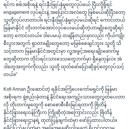
ရင်က စစ်အစိုးရနဲ့ ရင်းနှီးမြုပ်နှံမှုတွေလုပ်မယ် ပြီးလို့ရှိရင်
engagement လုပ်ရင်းနဲ့ အပြောင်းအလဲတွေ ဖြစ်မယ်ဆိုပြီးတော့
သူတို့လုပ်လာတာပါ။ ရင်းနှီးမြုပ်နှံမှုလုပ်မယ်ဆိုရင် ကောင်းတယ်
မြန်မာနိုင်ငံ တိုးတက်အောင်လုပ်ပေးမယ်ဆိုတဲ့ဟာမျိုးတွေဆိုရင်
တော့ ကောင်းတယ်။ ဒါပေမယ့် တချိန်တည်းမှာလည်း ကိုယ်ကျိုး
စီးပွားအတွက် ရှာတာမျိုးတွေတော့ မဖြစ်စေချင်ဘူး။ သူတို့ သိ
သင့်တာက မြန်မာနိုင်ငံအတွင်းမှာ လူ့အခွင့်အရေးချိုးဖောက်မှု
တွေဆိုတာက တိုင်းရင်းသားဒေသတွေဘက်မှာ ရှိနေတုန်းပဲ။ အဲ
ဒါတွေအတွက်ကိုလည်း သူတို့ ထုတ်ဖော်ပြောဆိုခွင့်တွေလုပ်သင့်
တယ်။”
Kofi Annan ဦးဆောင်တဲ့ ရခိုင်အကြံပေးကော်မရှင်ကို မြန်မာ
အစိုးရက ဖွဲ့စည်းခဲ့တာနဲ့ နိုင်ငံရေးအကျဉ်းသားတွေလွှတ်ပေးတာ
လို တိုးတက်မှုတွေကို စောစောစီးစီးမြင်ရတာကို ဗြိတိန်
နိုင်ငံခြားရေးဝန်ကြီးက ကြိုဆိုတဲ့အကြောင်းလည်း ဗြိတိန်
နိုင်ငံခြားရေးဌာနရဲ့ ထုတ်ပြန်ချက်ထဲမှာ ဖော်ပြထားပါတယ်။
ရခိုင်ပြည်နယ်ထဲမှာ အခြေအနေဆိုးဝါးနေတဲ့ ရိုဟင်ဂျာလူမှု