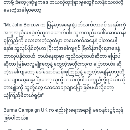
တာမို့ ဒီတေ့ွဆုံမှုကနေ ဘယ်လိုထူးခြားမှုတွေရှိလာနိုင်သလဲလို့
မေးတဲ့အခါမှာတော့
“Mr. John Bercow က မြန်မာ့အရေးနဲ့ပတ်သက်လာရင် အရမ်းကို
အကူအညီပေးခဲ့တဲ့သူတယောက်ပါ။ သူကလည်း ဒေါ်အောင်ဆန်း
စုကြည်ကို လေးစားတဲ့သူထဲမှာ တယောက်အနေနဲ့ ပါတာပေါ့
နော်။ သူလုပ်နိုင်တဲ့ဟာ ပြီးတဲ့အခါကျရင် ဗြိတိန်အစိုးရအနေနဲ့
ဘာလုပ်နိုင်တယ်၊ ဘယ်နေရာမှာ ကူညီသင့်တယ်ဆိုတာ ပြောပါ
ဆိုတာ မြန်မာလူမျိုးတွေနဲ့ တွေ့တဲ့အတိုင်းသူက ပြောတယ်။ ဆို
တဲ့အခါကျတော့ ဒေါ်အောင်ဆန်းစုကြည်နဲ့ တွေ့တဲ့အချိန်မှာသူတို့
သေချာဆွေးနွေးပြီးတော့ သူတို့ ဘယ်လိုပါဝင်ကူညီလို့ရမယ်၊ ဆို
တာမျိုးကို သူတို့တွေ သေသေချာချာပြောဖြစ်မယ်လို့တော့
ယုံကြည်မိတယ်ရှင့်။”
Burma Campaign UK က စည်းရုံးရေးအရာရှိ မဝေနှင်းပွင့်သုန်
ဖြစ်ပါတယ်။