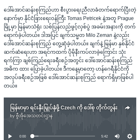
ဒေါ်အောင်ဆန်းစုကြည်ဟာ စီးပွားရေးညီလာခံတက်ရောက်ပြီးတဲ့
နောက်မှာ နိုင်ငံခြားရေးဝန်ကြီး Tomas Petricek နဲ့အတူ Prague
မြို့မှာ မြန်မာသံရုံး သစ်ပြန်လည်ဖွင့်လှစ်ပွဲ အခမ်းအနားကို တက်
ရောက်ခဲ့ပါတယ်။ ဒါအပြင် ချက်သမ္မတ Milo Zeman နဲ့လည်း
ဒေါ်အောင်ဆန်းစုကြည် တွေ့ဆုံခဲ့ပါတယ်။ ချက်နဲ့ မြန်မာ နှစ်နိုင်ငံ
ဆက်ဆံရေးဟာ အရင်ကထက် ပိုမိုနီးကပ်လာခဲ့ကြောင်း သုံး
ရက်ကြာ ချစ်ကြည်ရေးခရီးစဉ်အတွင်း ဒေါ်အောင်ဆန်းစုကြည်
အဓိက ထား ပြောခဲ့ပါတယ်။ ဒီကနေ့မှာတော့ ဟန်ဂေရီနိုင်ငံကို
အလုပ်ခရီးစဉ်အဖြစ် ဒေါ်အောင်ဆန်းစုကြည် ရောက်ရှိမှာဖြစ်ပါ
တယ်။
မြန်မာမှာ ရင်းနှီးမြှုပ်နှံဖို့ Czech ကို ဒေါ်စု တိုက်တွန်း
by
ဗွီအိုအေသတင်းဌာန
No media source currently available
0:00
5:42