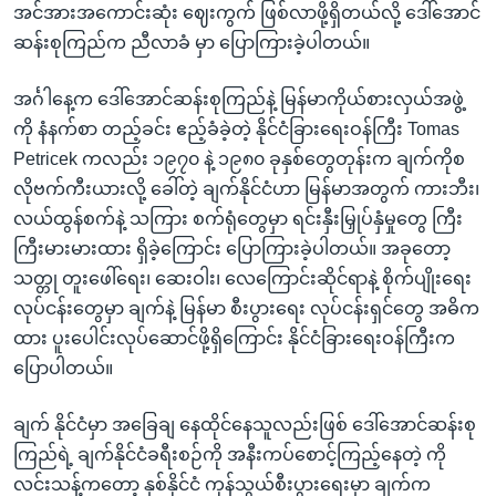
အင်အားအကောင်းဆုံး ဈေးကွက် ဖြစ်လာဖို့ရှိတယ်လို့ ဒေါ်အောင်
ဆန်းစုကြည်က ညီလာခံ မှာ ပြောကြားခဲ့ပါတယ်။
အင်္ဂါနေ့က ဒေါ်အောင်ဆန်းစုကြည်နဲ့ မြန်မာကိုယ်စားလှယ်အဖွဲ့
ကို နံနက်စာ တည့်ခင်း ဧည့်ခံခဲ့တဲ့ နိုင်ငံခြားရေးဝန်ကြီး Tomas
Petricek ကလည်း ၁၉၇၀ နဲ့ ၁၉၈၀ ခုနှစ်တွေတုန်းက ချက်ကိုစ
လိုဗက်ကီးယားလို့ ခေါ်တဲ့ ချက်နိုင်ငံဟာ မြန်မာအတွက် ကားဘီး၊
လယ်ထွန်စက်နဲ့ သကြား စက်ရုံတွေမှာ ရင်းနှီးမြှုပ်နှံမှုတွေ ကြီး
ကြီးမားမားထား ရှိခဲ့ကြောင်း ပြောကြားခဲ့ပါတယ်။ အခုတော့
သတ္တု တူးဖေါ်ရေး၊ ဆေးဝါး၊ လေကြောင်းဆိုင်ရာနဲ့ စိုက်ပျိုးရေး
လုပ်ငန်းတွေမှာ ချက်နဲ့ မြန်မာ စီးပွားရေး လုပ်ငန်းရှင်တွေ အဓိက
ထား ပူးပေါင်းလုပ်ဆောင်ဖို့ရှိကြောင်း နိုင်ငံခြားရေးဝန်ကြီးက
ပြောပါတယ်။
ချက် နိုင်ငံမှာ အခြေချ နေထိုင်နေသူလည်းဖြစ် ဒေါ်အောင်ဆန်းစု
ကြည်ရဲ့ ချက်နိုင်ငံခရီးစဉ်ကို အနီးကပ်စောင့်ကြည့်နေတဲ့ ကို
လင်းသန့်ကတော့ နှစ်နိုင်ငံ ကုန်သွယ်စီးပွားရေးမှာ ချက်က