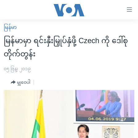
သုံး
ရ
လွယ်ကူ
မြန်မာ
မူလစာမျက်နှာ
စေ
မြန်မာမှာ ရင်းနှီးမြှုပ်နှံဖို့ Czech ကို ဒေါ်စု
မြန်မာ
သည့်
တိုက်တွန်း
ကမ္ဘာ့သတင်းများ
Link
ဗွီဒီယို
နိုင်ငံတကာ
၀၅ ဇြန္၊ ၂၀၁၉
များ
သတင်းလွတ်လပ်ခွင့်
အမေရိကန်
ပင်မ
မျှဝေပါ
ရပ်ဝန်းတခု လမ်းတခု အလွန်
တရုတ်
အကြောင်းအရာ
သို့
အင်္ဂလိပ်စာလေ့လာမယ်
အစ္စရေး-ပါလက်စတိုင်း
ကျော်
အပတ်စဉ်ကဏ္ဍများ
အမေရိကန်သုံးအီဒီယံ
ကြည့်
ရေဒီယိုနှင့်ရုပ်သံ အချက်အလက်များ
မကြေးမုံရဲ့ အင်္ဂလိပ်စာ
ရေဒီယို
ရန်
ပင်မ
ရေဒီယို/တီဗွီအစီအစဉ်
ရုပ်ရှင်ထဲက အင်္ဂလိပ်စာ
တီဗွီ