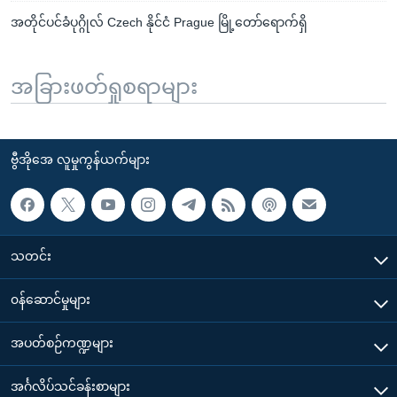
အတိုင်ပင်ခံပုဂ္ဂိုလ် Czech နိုင်ငံ Prague မြို့တော်ရောက်ရှိ
အခြားဖတ်ရှုစရာများ
ဗွီအိုအေ လူမှုကွန်ယက်များ
သတင်း
၀န်ဆောင်မှုများ
အပတ်စဉ်ကဏ္ဍများ
အင်္ဂလိပ်သင်ခန်းစာများ