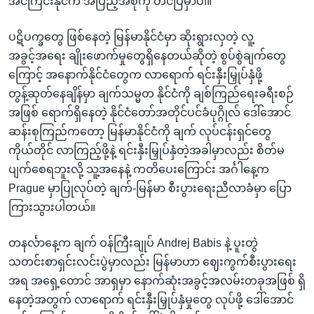
အင်ကြင်းနိုင်က အပြည့်အစုံကို တင်ပြမှာပါ။
ပဋိပက္ခတွေ ဖြစ်နေတဲ့ မြန်မာနိုင်ငံမှာ ဆိုးရွားလှတဲ့ လူ့
အခွင့်အရေး ချိုးဖောက်မှုတွေရှိနေတယ်ဆိုတဲ့ စွပ်စွဲချက်တွေ
ကြောင့် အနောက်နိုင်ငံတွေက လာရောက် ရင်းနှီးမြှုပ်နှံဖို့
တွန့်ဆုတ်နေချိန်မှာ ချက်သမ္မတ နိုင်ငံကို ချစ်ကြည်ရေးခရီးစဉ်
အဖြစ် ရောက်ရှိနေတဲ့ နိုင်ငံတော်အတိုင်ပင်ခံပုဂ္ဂိုလ် ဒေါ်အောင်
ဆန်းစုကြည်ကတော့ မြန်မာနိုင်ငံကို ချက် လုပ်ငန်းရှင်တွေ
ကိုယ်တိုင် လာကြည့်ဖို့နဲ့ ရင်းနှီးမြှုပ်နှံတဲ့အခါမှာလည်း စိတ်မ
ပျက်စေရဘူးလို့ သူ့အနေနဲ့ ကတိပေးကြောင်း အင်္ဂါနေ့က
Prague မှာပြုလုပ်တဲ့ ချက်-မြန်မာ စီးပွားရေးညီလာခံမှာ ပြော
ကြားသွားပါတယ်။
တနင်္လာနေ့က ချက် ဝန်ကြီးချုပ် Andrej Babis နဲ့ ပူးတွဲ
သတင်းစာရှင်းလင်းပွဲမှာလည်း မြန်မာဟာ ဈေးကွက်စီးပွားရေး
အရ အရှေ့တောင် အာရှမှာ နောက်ဆုံးအခွင့်အလမ်းတခုအဖြစ် ရှိ
နေတဲ့အတွက် လာရောက် ရင်းနှီးမြှုပ်နှံမှုတွေ လုပ်ဖို့ ဒေါ်အောင်