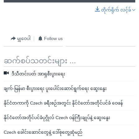
တိုက်ရိုက် လင့်ခ်
မျှဝေပါ
Follow us
ဆက်စပ်သတင်းများ ...
ဒီသီတင်းပတ် အာရှစီးပွားရေး
ချက်-မြန်မာ စီးပွားရေး ပူးပေါင်းဆောင်ရွက်ရေး ဆွေးနွေး
နိုင်ငံတကာကို Czech ခရီးစဉ်အတွင်း နိုင်ငံတော်အတိုင်ပင်ခံ ဝေဖန်
နိုင်ငံတော်အတိုင်ပင်ခံပုဂ္ဂိုလ် Czech ဝန်ကြီးချုပ်နဲ့ ဆွေးနွေး
Czech ခေါင်းဆောင်တွေနဲ့ ဒေါ်စုတွေ့ဆုံမည်