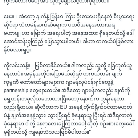
ကွက်လောက်ပေါ့ အဲဒါသူတို့မျှော်လင့်ထားပုံရတယ်။
မေး။ ။ အဲတော့ ချက်နဲ့ မြန်မာ ကြား ဦးစားပေးရှိနေတဲ့ စီးပွားရေး
ဆိုင်ရာ သံတမန်ဆက်ဆံရေးက ပထဝီအနေအထားအရ
မဟာဗျူဟာ မြောက် အရေးပါတဲ့ အနေအထား ရှိနေတယ်လို့ ဒေါ်
အောင်ဆန်းစုကြည် ပြောသွားပါတယ်။ ဒါဟာ တကယ်ပဲဖြစ်လား
နိုင်မလားရှင့်။
ကိုလင်းသန့်။ ။ ဖြစ်လာနိုင်တယ်။ ဒါကလည်း သူတို့ ခြေကုတ်ယူ
နေတာပဲ။ အမှန်အတိုင်းပြောမယ်ဆိုရင် တကယ်တမ်း ချက်
ကုမ္ပဏီ တော်တော်များများက ဂျာမန်လုပ်ငန်းရှင်တွေနဲ့
partnership တွေများတယ်။ အဲဒီတော့ ဂျာမန်ကလည်း ချက်ကို
ရှေ့တန်းတခုလိုသဘောထားပြီးတော့ နောက်က တွန်းနေတာ
လည်းရှိတယ်။ ဆိုလိုတာက EU အနေနဲ့ တိုက်ရိုက်ဝင်တာမဟုတ်
ပဲနဲ့ ချက်အနေနဲ့သွား၊ သွားပြီးရင် ခုံနေရာယူ ပြီးရင် အဲဒီရလာတဲ့
ခုံနေရာမှာ ငါတို့ နေရာလေးချဲ့ကြတာပေါ့ ဆိုတဲ့ စဉ်းစားတွေးခေါ်
မှုရှိတယ်လို့ ကျနော်သံသယဖြစ်မိပါတယ်။”