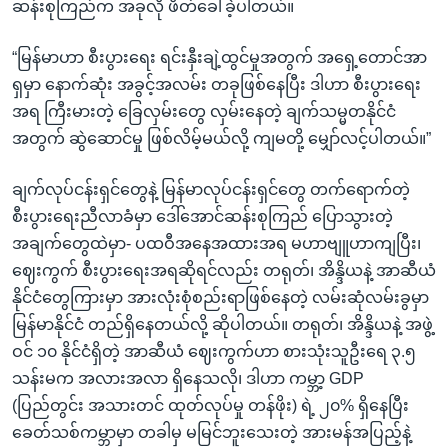
ဆန်းစုကြည်က အခုလို ဖိတ်ခေါ်ခဲ့ပါတယ်။
“မြန်မာဟာ စီးပွားရေး ရင်းနှီးချဲ့ထွင်မှုအတွက် အရှေ့တောင်အာ
ရှမှာ နောက်ဆုံး အခွင့်အလမ်း တခုဖြစ်နေပြီး ဒါဟာ စီးပွားရေး
အရ ကြီးမားတဲ့ ခြေလှမ်းတွေ လှမ်းနေတဲ့ ချက်သမ္မတနိုင်ငံ
အတွက် ဆွဲဆောင်မှု ဖြစ်လိမ့်မယ်လို့ ကျမတို့ မျှော်လင့်ပါတယ်။”
ချက်လုပ်ငန်းရှင်တွေနဲ့ မြန်မာလုပ်ငန်းရှင်တွေ တက်ရောက်တဲ့
စီးပွားရေးညီလာခံမှာ ဒေါ်အောင်ဆန်းစုကြည် ပြောသွားတဲ့
အချက်တွေထဲမှာ- ပထဝီအနေအထားအရ မဟာဗျူဟာကျပြီး၊
ဈေးကွက် စီးပွားရေးအရဆိုရင်လည်း တရုတ်၊ အိန္ဒိယနဲ့ အာဆီယံ
နိုင်ငံတွေကြားမှာ အားလုံးစုံစည်းရာဖြစ်နေတဲ့ လမ်းဆုံလမ်းခွမှာ
မြန်မာနိုင်ငံ တည်ရှိနေတယ်လို့ ဆိုပါတယ်။ တရုတ်၊ အိန္ဒိယနဲ့ အဖွဲ့
ဝင် ၁၀ နိုင်ငံရှိတဲ့ အာဆီယံ ဈေးကွက်ဟာ စားသုံးသူဦးရေ ၃.၅
သန်းမက အလားအလာ ရှိနေသလို၊ ဒါဟာ ကမ္ဘာ့ GDP
(ပြည်တွင်း အသားတင် ထုတ်လုပ်မှု တန်ဖိုး) ရဲ့ ၂၀% ရှိနေပြီး
ခေတ်သစ်ကမ္ဘာမှာ တခါမှ မမြင်ဘူးသေးတဲ့ အားမန်အပြည့်နဲ့