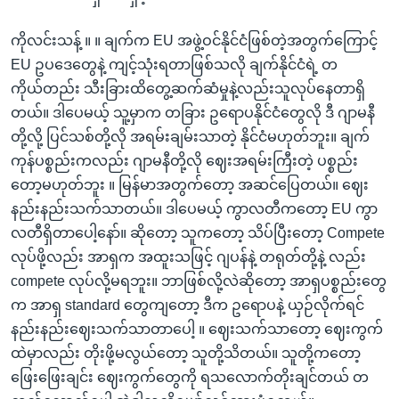
ကိုလင်းသန့် ။ ။ ချက်က EU အဖွဲ့ဝင်နိုင်ငံဖြစ်တဲ့အတွက်ကြောင့်
EU ဥပဒေတွေနဲ့ ကျင့်သုံးရတာဖြစ်သလို ချက်နိုင်ငံရဲ့ တ
ကိုယ်တည်း သီးခြားထိတွေ့ဆက်ဆံမှုနဲ့လည်းသူလုပ်နေတာရှိ
တယ်။ ဒါပေမယ့် သူ့မှာက တခြား ဥရောပနိုင်ငံတွေလို ဒီ ဂျာမနီ
တို့လို့ ပြင်သစ်တို့လို အရမ်းချမ်းသာတဲ့ နိုင်ငံမဟုတ်ဘူး။ ချက်
ကုန်ပစ္စည်းကလည်း ဂျာမနီတို့လို ဈေးအရမ်းကြီးတဲ့ ပစ္စည်း
တော့မဟုတ်ဘူး ။ မြန်မာအတွက်တော့ အဆင်ပြေတယ်။ ဈေး
နည်းနည်းသက်သာတယ်။ ဒါပေမယ့် ကွာလတီကတော့ EU ကွာ
လတီရှိတာပေါ့နော်။ ဆိုတော့ သူကတော့ သိပ်ပြီးတော့ Compete
လုပ်ဖို့လည်း အာရှက အထူးသဖြင့် ဂျပန်နဲ့ တရုတ်တို့နဲ့ လည်း
compete လုပ်လို့မရဘူး။ ဘာဖြစ်လို့လဲဆိုတော့ အာရှပစ္စည်းတွေ
က အာရှ standard တွေကျတော့ ဒီက ဥရောပနဲ့ ယှဉ်လိုက်ရင်
နည်းနည်းဈေးသက်သာတာပေါ့ ။ ဈေးသက်သာတော့ ဈေးကွက်
ထဲမှာလည်း တိုးဖို့မလွယ်တော့ သူတို့သိတယ်။ သူတို့ကတော့
ဖြေးဖြေးချင်း ဈေးကွက်တွေကို ရသလောက်တိုးချင်တယ် တ