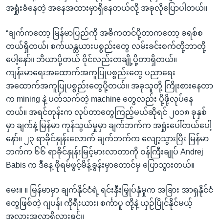
အရှုံးခံနေတဲ့ အနေအထားမှာရှိနေတယ်လို့ အခုလိုပြောပါတယ်။
“ချက်ကတော့ မြန်မာပြည်ကို အဓိကတင်ပို့တာကတော့ ခရစ်စ
တယ်ရှိတယ်၊ စက်ယန္တယားပစ္စည်းတွေ လမ်းခင်းစက်တို့ဘာတို့
ပေါ့နော်။ ဘီယာပို့တယ် ဝိုင်လည်းတချို့ပို့တာရှိတယ်။
ကျန်းမာရေးအထောက်အကူပြုပစ္စည်းတွေ ပညာရေး
အထောက်အကူပြုပစ္စည်းတွေပို့တယ်။ အခုသူတို့ ကြိုးစားနေတာ
က mining နဲ့ ပတ်သက်တဲ့ machine တွေလည်း ပို့ဖို့လုပ်နေ
တယ်။ အရင်တုန်းက လုပ်တာတွေကြည့်မယ်ဆိုရင် ၂၀၁၈ ခုနှစ်
မှာ ချက်နဲ့ မြန်မာ ကုန်သွယ်မှုမှာ ချက်ဘက်က အရှုံးပေါ်တယ်ပေါ့
နော်။ ၂၃ ရာခိုင်နှုန်းလောက် ချက်ဘက်က လျော့သွားပြီး မြန်မာ
ဘက်က ၆၆ ရာခိုင်နှုန်းမြင့်မားလာတာကို ဝန်ကြီးချုပ် Andrej
Babis က ဒီနေ့ ဖိုရမ်ဖွင့်မိန့်ခွန်းမှာတောင်မှ ပြောသွားတယ်။
မေး။ ။ မြန်မာမှာ ချက်နိုင်ငံရဲ့ ရင်းနှီးမြှုပ်နှံမှုက အခြား အာရှနိုင်ငံ
တွေဖြစ်တဲ့ ဂျပန်၊ ကိုရီးယား၊ စင်္ကာပူ တို့နဲ့ ယှဉ်ပြိုင်နိုင်မယ့်
အလားအလာရှိလားရှင့်။