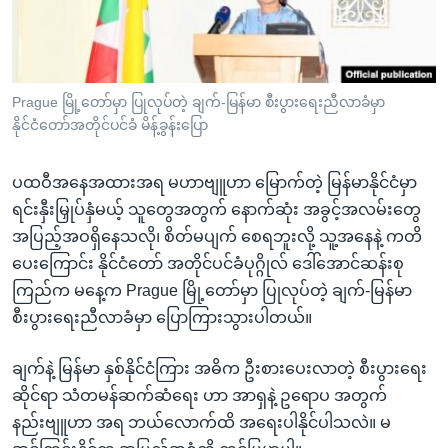
အ
သုတပဒေသာ အင်္ဂလိပ်စာ
ညွန်း
Learning English
စာမျက်နှာ
သို့
ဗွီအိုအေ လူမှုကွန်ယက်များ
Prague မြို့တော်မှာ ပြုလုပ်တဲ့ ချက်-မြန်မာ စီးပွားရေးညီလာခံမှာ
ကျော်
နိုင်ငံတော်အတိုင်ပင်ခံ မိန့်ခွန်းပြော
ကြည့်
ရန်
ပထဝီအနေအထားအရ မဟာဗျူဟာ မြောက်တဲ့ မြန်မာနိုင်ငံမှာ
ဘာသာစကားများ
ရှာဖွေ
ရင်းနှီးမြှုပ်နှံမယ့် သူတွေအတွက် နောက်ဆုံး အခွင့်အလမ်းတွေ
ရန်
အပြည့်အဝရှိနေသလို၊ စိတ်မပျက် စေရဘူးလို့ သူ့အနေနဲ့ ကတိ
နေရာ
ပေးကြောင်း နိုင်ငံတော် အတိုင်ပင်ခံပုဂ္ဂိုလ် ဒေါ်အောင်ဆန်းစု
သို့
ကြည်က မနေ့က Prague မြို့တော်မှာ ပြုလုပ်တဲ့ ချက်-မြန်မာ
ကျော်
စီးပွားရေးညီလာခံမှာ ပြောကြားသွားပါတယ်။
ရန်
ချက်နဲ့ မြန်မာ နှစ်နိုင်ငံကြား အဓိက ဦးစားပေးလာတဲ့ စီးပွားရေး
ဆိုင်ရာ သံတမန်ဆက်ဆံရေး ဟာ အာရှနဲ့ ဥရောပ အတွက်
နည်းဗျူဟာ အရ ဘယ်လောက်ထိ အရေးပါနိုင်ပါသလဲ။ မ