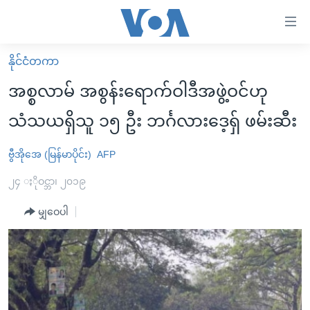
သုံး
ရ
လွယ်ကူ
နိုင်ငံတကာ
မူလစာမျက်နှာ
စေ
အစ္စလာမ် အစွန်းရောက်ဝါဒီအဖွဲ့ဝင်ဟု
မြန်မာ
သည့်
သံသယရှိသူ ၁၅ ဦး ဘင်္ဂလားဒေ့ရှ် ဖမ်းဆီး
ကမ္ဘာ့သတင်းများ
Link
ဗွီဒီယို
နိုင်ငံတကာ
ဗွီအိုအေ (မြန်မာပိုင်း)
AFP
များ
သတင်းလွတ်လပ်ခွင့်
အမေရိကန်
၂၄ ႏိုဝင္ဘာ၊ ၂၀၁၉
ပင်မ
ရပ်ဝန်းတခု လမ်းတခု အလွန်
တရုတ်
အကြောင်းအရာ
မျှဝေပါ
သို့
အင်္ဂလိပ်စာလေ့လာမယ်
အစ္စရေး-ပါလက်စတိုင်း
ကျော်
အပတ်စဉ်ကဏ္ဍများ
အမေရိကန်သုံးအီဒီယံ
ကြည့်
ရေဒီယိုနှင့်ရုပ်သံ အချက်အလက်များ
မကြေးမုံရဲ့ အင်္ဂလိပ်စာ
ရေဒီယို
ရန်
ပင်မ
ရေဒီယို/တီဗွီအစီအစဉ်
ရုပ်ရှင်ထဲက အင်္ဂလိပ်စာ
တီဗွီ