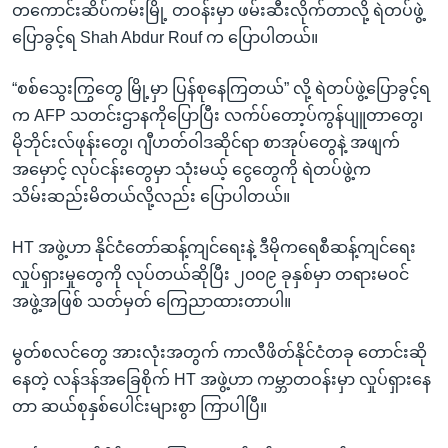
တကောင်းဆိပ်ကမ်းမြို့ တဝန်းမှာ ဖမ်းဆီးလိုက်တာလို့ ရဲတပ်ဖွဲ့
ပြောခွင့်ရ Shah Abdur Rouf က ပြောပါတယ်။
“စစ်သွေးကြွတွေ မြို့မှာ ပြန်စုနေကြတယ်” လို့ ရဲတပ်ဖွဲ့ပြောခွင့်ရ
က AFP သတင်းဌာနကိုပြောပြီး လက်ပ်တော့ပ်ကွန်ပျူတာတွေ၊
မိုဘိုင်းလ်ဖုန်းတွေ၊ ဂျီဟတ်ဝါဒဆိုင်ရာ စာအုပ်တွေနဲ့ အဖျက်
အမှောင့် လုပ်ငန်းတွေမှာ သုံးမယ့် ငွေတွေကို ရဲတပ်ဖွဲ့က
သိမ်းဆည်းမိတယ်လို့လည်း ပြောပါတယ်။
HT အဖွဲ့ဟာ နိုင်ငံတော်ဆန့်ကျင်ရေးနဲ့ ဒီမိုကရေစီဆန့်ကျင်ရေး
လှုပ်ရှားမှုတွေကို လုပ်တယ်ဆိုပြီး ၂၀၀၉ ခုနှစ်မှာ တရားမဝင်
အဖွဲ့အဖြစ် သတ်မှတ် ကြေညာထားတာပါ။
မွတ်စလင်တွေ အားလုံးအတွက် ကာလီဖိတ်နိုင်ငံတခု တောင်းဆို
နေတဲ့ လန်ဒန်အခြေစိုက် HT အဖွဲ့ဟာ ကမ္ဘာတဝန်းမှာ လှုပ်ရှားနေ
တာ ဆယ်စုနှစ်ပေါင်းများစွာ ကြာပါပြီ။