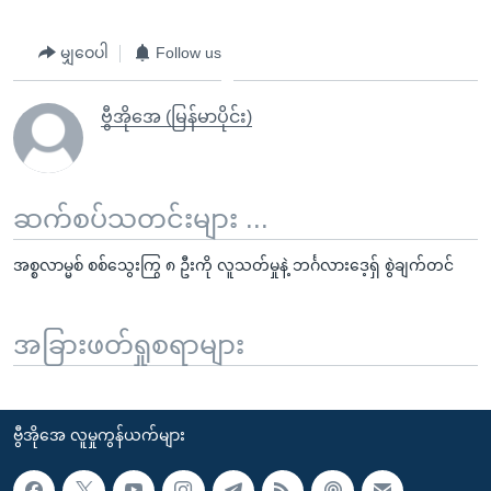
မျှဝေပါ
Follow us
ဗွီအိုအေ (မြန်မာပိုင်း)
ဆက်စပ်သတင်းများ ...
အစ္စလာမ္မစ် စစ်သွေးကြွ ၈ ဦးကို လူသတ်မှုနဲ့ ဘင်္ဂလားဒေ့ရှ် စွဲချက်တင်
အခြားဖတ်ရှုစရာများ
ဗွီအိုအေ လူမှုကွန်ယက်များ