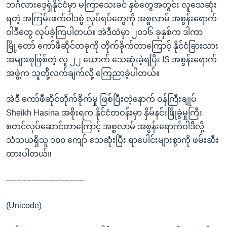
ဘင်္ဂလားဒေ့ရှ်နိုင်ငံမှာ မကြာသေးခင် နှစ်တွေအတွင်း လူသေဆုံး
ရတဲ့ အကြမ်းဖက်ဝါဒစွဲ လုပ်ရပ်တွေကို အစ္စလာမ် အစွန်းရောက်
ဝါဒီတွေ လုပ်ခဲ့ကြပါတယ်။ အဲဒီထဲမှာ ၂၀၁၆ ခုနှစ်က ဒါကာ
မြို့တော် ကော်ဖီဆိုင်တခုကို တိုက်ခိုက်တာကြောင့် နိုင်ငံခြားသား
အများစုဖြစ်တဲ့ လူ ၂၂ ယောက် သေဆုံးခဲ့ရပြီး IS အစွန်းရောက်
အဖွဲ့က သူတို့်လက်ချက်လို့ ကြေညာခဲ့ပါတယ်။
အဲဒီ ကော်ဖီဆိုင်တိုက်ခိုက်မှု ဖြစ်ပြီးတဲ့နောက် ဝန်ကြီးချုပ်
Sheikh Hasina အစိုးရက နိုင်ငံတဝန်းမှာ နှိမ်နင်းဖြိုခွဲမှုကြီး
စတင်လုပ်ဆောင်တာကြောင့် အစ္စလာမ် အစွန်းရောက်ဝါဒီလို့
သံသယရှိသူ ၁၀၀ ကျော် သေဆုံးပြီး ရာပေါင်းများစွာကို ဖမ်းဆီး
ထားပါတယ်။
-------------------------------
(Unicode)