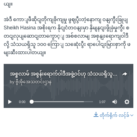
ယျ။
အဲဒီ ကောျဖီဆိုငျတိုကျခိုကျမှု ဖွဈပွီးတဲ့နောကျ ဝနျကွီးခြုပျ
Sheikh Hasina အစိုးရက နိုငျငံတဝနျးမှာ နှိမျနငျးဖွိုခှဲမှုကွီး စ
တငျလုပျဆောငျတာကွောင့ျ အစ်စလာမျ အစှနျးရောကျဝါဒီ
လို့ သံသယရှိသူ ၁၀၀ ကြောျ သဆေုံးပွီး ရာပေါငျးမြားစှာကို ဖ
မျးဆီးထားပါတယျ။
အစ္စလာမ် အစွန်းရောက်ဝါဒီအဖွဲ့ဝင်ဟု သံသယရှိသူ ၁၅ ဦး ဘင်္ဂလားဒေ့ရှ် ဖမ်းဆီး
by
ဗွီအိုအေသတင်းဌာန
No media source currently available
0:00
1:07
တိုက်ရိုက် လင့်ခ်