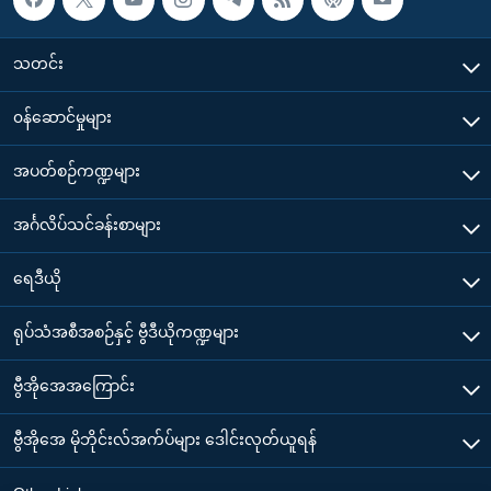
သတင်း
၀န်ဆောင်မှုများ
အပတ်စဉ်ကဏ္ဍများ
အင်္ဂလိပ်သင်ခန်းစာများ
ရေဒီယို
ရုပ်သံအစီအစဉ်နှင့် ဗွီဒီယိုကဏ္ဍများ
ဗွီအိုအေအကြောင်း
ဗွီအိုအေ မိုဘိုင်းလ်အက်ပ်များ ဒေါင်းလုတ်ယူရန်