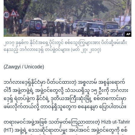
အ
သုတပဒေသာ အင်္ဂလိပ်စာ
ညွန်း
Learning English
စာမျက်နှာ
သို့
ဗွီအိုအေ လူမှုကွန်ယက်များ
ကျော်
ကြည့်
၂၀၁၇ ခုနှစ်က နိုင်ငံအရှေ့ပိုင်းတွင် စစ်သွေးကြွများအား ပိတ်ဆို့ဖမ်းဆီး
နေသည့် ဘင်္ဂလားဒေ့ရှ် တပ်ဖွဲ့ဝင်များ။ (မတ် ၂၇၊ ၂၀၁၇)
ရန်
ဘာသာစကားများ
ရှာဖွေ
(Zawgyi / Unicode)
ရန်
နေရာ
ဘင်္ဂလားဒေ့ရှ်နိုင်ငံမှာ ပိတ်ပင်ထားတဲ့ အစ္စလာမ် အစွန်းရောက်
သို့
ဝါဒီ အဖွဲ့တဖွဲ့ရဲ့ အဖွဲ့ဝင်တွေလို့ သံသယရှိသူ ၁၅ ဦးကို ဘင်္ဂလား
ကျော်
ဒေ့ရှ် ရဲတပ်ဖွဲ့က နိုင်ငံရဲ့ ဒုတိယအကြီးဆုံးမြို့ စစ်တကောင်းမှာ
ရန်
ဖမ်းလိုက်တယ်လို့ တာဝန်ရှိသူတွေက စနေနေ့မှာ ပြောပါတယ်။
တရားမဝင်အဖွဲ့အဖြစ် သတ်မှတ်ကြေညာထားတဲ့ Hizb ut-Tahrir
(HT) အဖွဲ့ရဲ့ ဒေသဆိုင်ရာတပ်မှူး အပါအဝင် အဖွဲ့ဝင်တွေကို စစ်