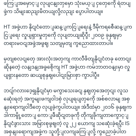
ဖကြျအမှောင့ျ လုပျငနျးတှမှော သုံးမယ့ျ ငှတှေကေို ရဲတပျ
ဖှဲ့က သိမျးဆညျးမိတယျလို့လညျး ပွောပါတယျ။
HT အဖှဲ့ဟာ နိုငျငံတောျဆန့ျကငြျရေးနဲ့ ဒီမိုကရစေီဆန့ျက
ငြျရေး လှုပျရှားမှုတှကေို လုပျတယျဆိုပွီး ၂၀၀၉ ခုနှဈမှာ
တရားမဝငျအဖှဲ့အဖွဈ သတျမှတျ ကွညောထားတာပါ။
မှတျစလငျတှေ အားလုံးအတှကျ ကာလီဖိတျနိုငျငံတခု တောငျး
ဆိုနတေဲ့ လနျဒနျအခွစေိုကျ HT အဖှဲ့ဟာ ကမ်ဘာတဝနျးမှာ လှု
ပျရှားနတော ဆယျစုနှဈပေါငျးမြားစှာ ကွာပါပွီ။
ဘငျ်ဂလားဒေ့ရျှနိုငျငံမှာ မကွာသေးခငျ နှဈတှအေတှငျး လူသ
ဆေုံးရတဲ့ အကွမျးဖကျဝါဒစှဲ လုပျရပျတှကေို အစ်စလာမျ အစှ
နျးရောကျဝါဒီတှေ လုပျခဲ့ကွပါတယျ။ အဲဒီထဲမှာ ၂၀၁၆ ခုနှဈက
ဒါကာမွို့တောျ ကောျဖီဆိုငျတခုကို တိုကျခိုကျတာကွောင့ျ
နိုငျငံခွားသား အမြားစုဖွဈတဲ့ လူ ၂၂ ယောကျ သဆေုံးခဲ့ရပွီး IS
အစှနျးရောကျအဖှဲ့က သူတို့ျလကျခကြျလို့ ကွညောခဲ့ပါတ