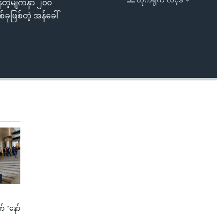
နေတဲ့မျက်နှာ ၂၀၀
EMBED
ခုဖြစ်တဲ့ အန်ခေါ်
က် “နော်