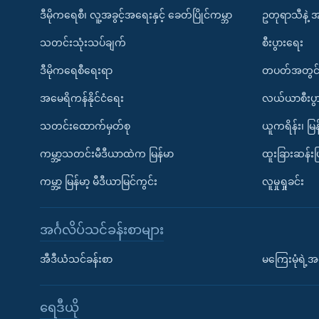
ဒီမိုကရေစီ၊ လူ့အခွင့်အရေးနှင့် ခေတ်ပြိုင်ကမ္ဘာ
ဥတုရာသီနဲ့ 
သတင်းသုံးသပ်ချက်
စီးပွားရေး
ဒီမိုကရေစီရေးရာ
တပတ်အတွင်
အမေရိကန်နိုင်ငံရေး
လယ်ယာစီးပွ
သတင်းထောက်မှတ်စု
ယူကရိန်း၊ မြန
ကမ္ဘာ့သတင်းမီဒီယာထဲက မြန်မာ
ထူးခြားဆန်း
ကမ္ဘာ့ မြန်မာ့ မီဒီယာမြင်ကွင်း
လူမှုရှုခင်း
အင်္ဂလိပ်သင်ခန်းစာများ
အီဒီယံသင်ခန်းစာ
မကြေးမုံရဲ့အင
ရေဒီယို