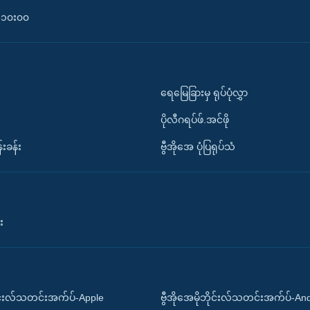
၀-၁၀း၀၀
ရေမြေခြားမှ ရုပ်ပုံလွှာ
ပိုလီဂရပ်ဖ်.အင်ဖို
်းခန်း
ဗွီအိုအေ ပုံပြရုပ်သံ
း
ိုင်းလ်သတင်းအက်ပ်-Apple
ဗွီအိုအေမိုဘိုင်းလ်သတင်းအက်ပ်-An