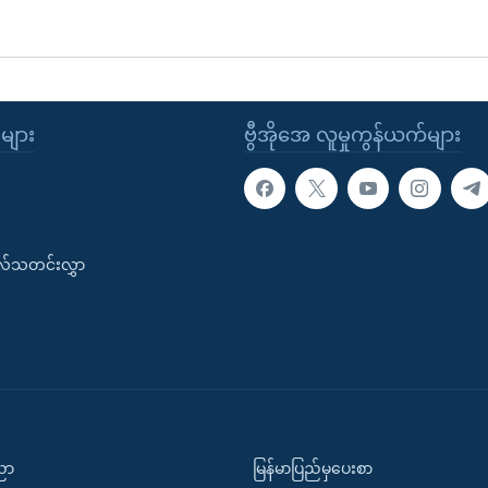
ုများ
ဗွီအိုအေ လူမှုကွန်ယက်များ
းလ်သတင်းလွှာ
ပညာ
မြန်မာပြည်မှပေးစာ