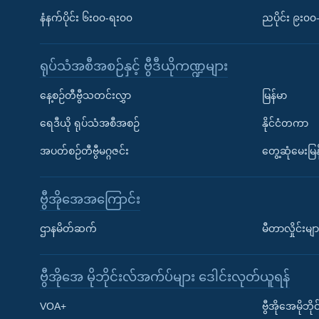
နံနက်ပိုင်း ၆း၀၀-ရး၀၀
ညပိုင်း ၉း၀
ရုပ်သံအစီအစဉ်နှင့် ဗွီဒီယိုကဏ္ဍများ
နေ့စဉ်တီဗွီသတင်းလွှာ
မြန်မာ
ရေဒီယို ရုပ်သံအစီအစဉ်
နိုင်ငံတကာ
အပတ်စဉ်တီဗွီမဂ္ဂဇင်း
တွေ့ဆုံမေးမြန
ဗွီအိုအေအကြောင်း
ဌာနမိတ်ဆက်
မီတာလှိုင်းမျာ
ဗွီအိုအေ မိုဘိုင်းလ်အက်ပ်များ ဒေါင်းလုတ်ယူရန်
Learning English
VOA+
ဗွီအိုအေမိုဘ