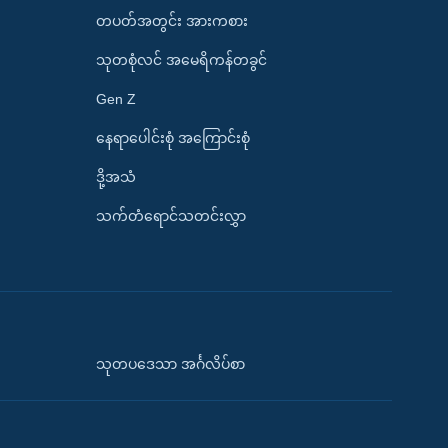
တပတ်အတွင်း အားကစား
သုတစုံလင် အမေရိကန်တခွင်
Gen Z
နေရာပေါင်းစုံ အကြောင်းစုံ
ဒို့အသံ
သက်တံရောင်သတင်းလွှာ
သုတပဒေသာ အင်္ဂလိပ်စာ