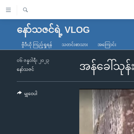
သုံး
ရ
ရှာဖွေ
လွယ်ကူ
မူလစာမျက်နှာ
နော်သဇင်ရဲ့ VLOG
ရ
စေ
မြန်မာ
လာ
ဗွီဒီယို ကြည့်ရှုရန်
သတင်းစာသား
အကြောင်း
သည့်
ဒ်
ကမ္ဘာ့သတင်းများ
Link
ဗွီဒီယို
နိုင်ငံတကာ
၀၆ ဇန္နဝါရီ၊ ၂၀၂၃
အန်ခေါ်သုန်
များ
နော်သဇင်
သတင်းလွတ်လပ်ခွင့်
အမေရိကန်
ပင်မ
ရပ်ဝန်းတခု လမ်းတခု အလွန်
တရုတ်
အကြောင်းအရာ
အင်္ဂလိပ်စာလေ့လာမယ်
အစ္စရေး-ပါလက်စတိုင်း
မျှဝေပါ
သို့
အပတ်စဉ်ကဏ္ဍများ
အမေရိကန်သုံးအီဒီယံ
ကျော်
ကြည့်
ရေဒီယိုနှင့်ရုပ်သံ အချက်အလက်များ
မကြေးမုံရဲ့ အင်္ဂလိပ်စာ
ရေဒီယို
ရန်
ရေဒီယို/တီဗွီအစီအစဉ်
ရုပ်ရှင်ထဲက အင်္ဂလိပ်စာ
တီဗွီ
ပင်မ