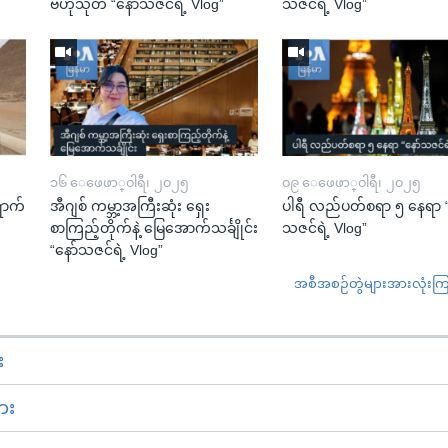
ဗဟုသုတ “နော်သဇင်ရဲ့ Vlog”
သဇင်ရဲ့ Vlog”
၁၆ ေဖေဖာ္၀ါရီ၊ ၂၀၂၅
၀၉ ေဖေဖာ္၀ါရီ၊ ၂၀၂၅
ောက်
အီဂျစ် ကမ္ဘာ့အကြီးဆုံး ရှေး
ပါရီ လည်ပတ်စရာ ၅ နေရာ “
စာကြည့်တိုက်နဲ့ မြေအောက်သင်္ချိုင်း
သဇင်ရဲ့ Vlog”
“နော်သဇင်ရဲ့ Vlog”
အစီအစဉ်တွဲများအားလုံးကြည့
း
ား