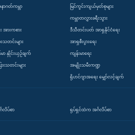
အနာဂတ်ကမ္ဘာ
မြင်ကွင်းကျယ်မှတ်စုများ
ကမ္ဘာတလွှားခရီးသွား
း အားကစား
ဒီသီတင်းပတ် အာရှနိုင်ငံရေး
ားသတင်းများ
အာရှစီးပွားရေး
်မာ နှိုင်းယှဉ်ချက်
ကျန်းမာရေး
ပြားသတင်းများ
အမျိုးသမီးကဏ္ဍ
ရိုဟင်ဂျာအရေး မျှော်လင့်ချက်
်္ဂလိပ်စာ
ရုပ်ရှင်ထဲက အင်္ဂလိပ်စာ