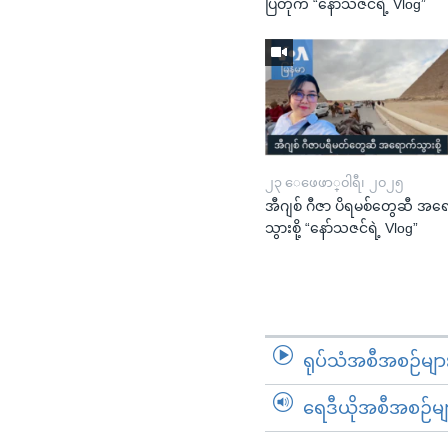
ပြတိုက် “နော်သဇင်ရဲ့ Vlog”
၂၃ ေဖေဖာ္၀ါရီ၊ ၂၀၂၅
အီဂျစ် ဂီဇာ ပိရမစ်တွေဆီ အရ
သွားစို့ “နော်သဇင်ရဲ့ Vlog”
ရုပ်သံအစီအစဉ်မျာ
ရေဒီယိုအစီအစဉ်မျ