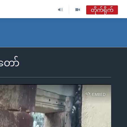
တိုက်ရိုက်
ဗွီအိုအေ မြန်မာညချမ်း
တိုက်ရိုက်ထုတ်လွှင့်မှု
အစီအစဉ်များ
းတော်
ဗွီအိုအေ မြန်မာညချမ်း
ရေဒီယိုတိုက်ရိုက်နားဆင်ရန်
EMBED