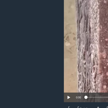
သုတပဒေသာ အင်္ဂလိပ်စာ
အ
ညွန်း
စာမျက်နှာ
သို့
ကျော်
ကြည့်
ရန်
ရှာဖွေ
ရန်
နေရာ
သို့
ကျော်
ရန်
0:00