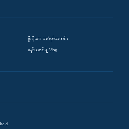
ဗွီအိုအေ တမိနစ်သတင်း
နော်သဇင်ရဲ့ Vlog
droid