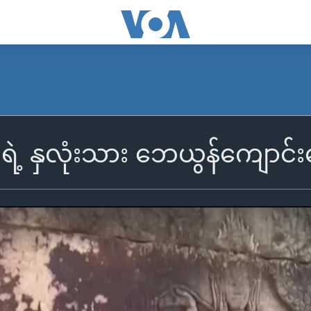
းရဲ့ နှလုံးသား ဘေယွန်ကျောင်