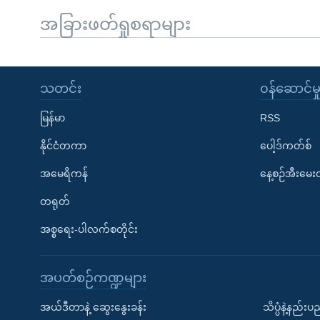
အခြားဖတ်ရှုစရာများ
သတင်း
၀န်ဆောင်မှ
မြန်မာ
RSS
နိုင်ငံတကာ
ပေါ့ဒ်ကတ်စ်
အမေရိကန်
နေ့စဉ်အီးမေ
တရုတ်
အစ္စရေး-ပါလက်စတိုင်း
အပတ်စဉ်ကဏ္ဍများ
အယ်ဒီတာနဲ့ ဆွေးနွေးခန်း
သိပ္ပံနဲ့နည်း