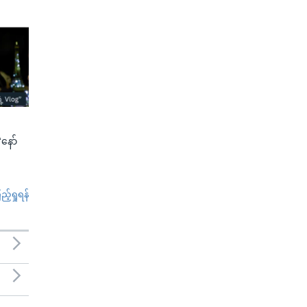
နော်
်ရှုရန်