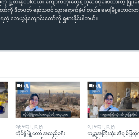
ို ရှု့စားနိုင်ပါတယ်။ ကျောက်တုံးတွေနဲ့ ထုဆစ်ပုံဖော်ထားတဲ့ ပြုံး
တော်ကို ဒီတပတ် နော်သဇင် သွားရောက်ခဲ့ပါတယ်။ ခမာမြို့ဟောင်းတစ်
လို့ရတဲ့ ဘေယွန်ကျောင်းတော်ကို ရှုစားနိုင်ပါတယ်။
၀၉ မတ္၊ ၂၀၂၅
၀၂ မတ္၊ ၂၀၂၅
ကိုင်ရိုမြို့တော် အလည်ခရီး
ကမ္ဘာ့အကြီးဆုံး အီဂျစ်ပြတို