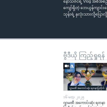
နော်သဇင်ရဲ့ Vlog အစီအစဉ်က
ကျော်ရှိတဲ့ ဘေယွန်ကျာင်း
သုန်းရဲ့ နှလုံးသားလို့ပြော
ဗွီဒီယို ကြည့်ရှုရန်
၁၆ မတ္၊ ၂၀၂၅
ဂျာမဏီ အကောင်းဆုံး ရတနာ