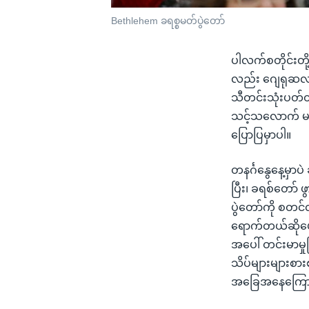
Bethlehem ခရစ္စမတ်ပွဲတော်
ပါလက်စတိုင်းတို
လည်း ဂျေရုဆလင်
သီတင်းသုံးပတ်တ
သင့်သလောက် မဖြ
ပြောပြမှာပါ။
တနင်္ဂနွေနေ့မှာ
ပြီး၊ ခရစ်တော် 
ပွဲတော်ကို စတင်
ရောက်တယ်ဆိုပေ
အပေါ် တင်းမာမှ
သိပ်များများစား
အခြေအနေကြောင့်