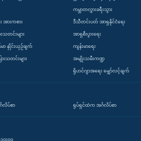
ကမ္ဘာတလွှားခရီးသွား
း အားကစား
ဒီသီတင်းပတ် အာရှနိုင်ငံရေး
ားသတင်းများ
အာရှစီးပွားရေး
်မာ နှိုင်းယှဉ်ချက်
ကျန်းမာရေး
ပြားသတင်းများ
အမျိုးသမီးကဏ္ဍ
ရိုဟင်ဂျာအရေး မျှော်လင့်ချက်
်္ဂလိပ်စာ
ရုပ်ရှင်ထဲက အင်္ဂလိပ်စာ
၀-၁၀း၀၀