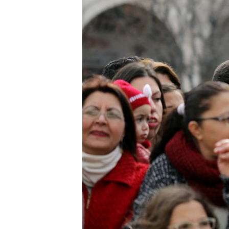
သုတပဒေသာ အင်္ဂလိပ်စာ
အ
ညွန်း
စာမျက်နှာ
သို့
ကျော်
ကြည့်
ရန်
ရှာဖွေ
ရန်
နေရာ
သို့
ကျော်
ရန်