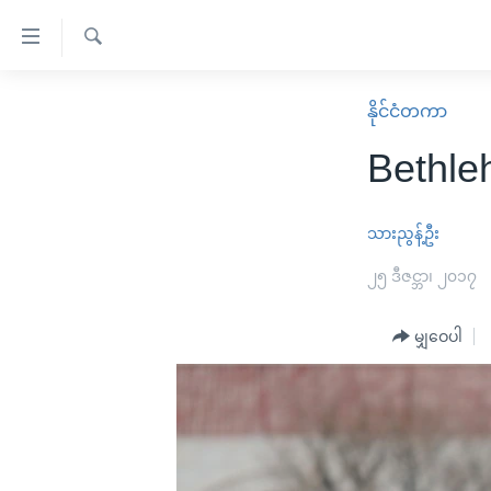
သုံး
ရ
ရှာဖွေ
လွယ်ကူ
မူလစာမျက်နှာ
နိုင်ငံတကာ
ရ
စေ
မြန်မာ
လာ
Bethle
သည့်
ဒ်
ကမ္ဘာ့သတင်းများ
Link
ဗွီဒီယို
နိုင်ငံတကာ
သားညွန့်ဦး
များ
သတင်းလွတ်လပ်ခွင့်
အမေရိကန်
၂၅ ဒီဇင္ဘာ၊ ၂၀၁၇
ပင်မ
ရပ်ဝန်းတခု လမ်းတခု အလွန်
တရုတ်
အကြောင်းအရာ
အင်္ဂလိပ်စာလေ့လာမယ်
မျှဝေပါ
အစ္စရေး-ပါလက်စတိုင်း
သို့
အပတ်စဉ်ကဏ္ဍများ
အမေရိကန်သုံးအီဒီယံ
ကျော်
ကြည့်
ရေဒီယိုနှင့်ရုပ်သံ အချက်အလက်များ
မကြေးမုံရဲ့ အင်္ဂလိပ်စာ
ရေဒီယို
ရန်
ရေဒီယို/တီဗွီအစီအစဉ်
ရုပ်ရှင်ထဲက အင်္ဂလိပ်စာ
တီဗွီ
ပင်မ