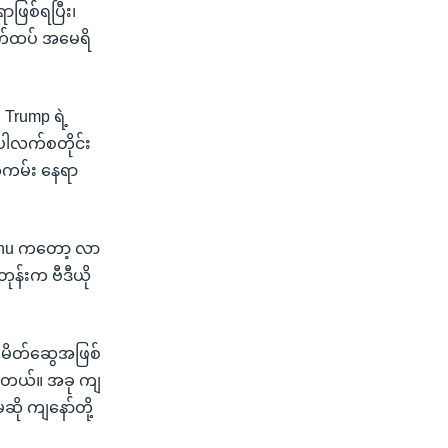
ာဖြစ်ရပြီး၊
ာက်ထပ် အမေရိ
Trump ရဲ့
 ပါလက်စတိုင်း
်ကမ်း နေရာ
nyahu ကတော့ လာ
ုန်းက ဗီဒီယို
 မိတ်ဆွေအဖြစ်
ုပါတယ်။ အခု ကျ
ို ကျနော်တို့