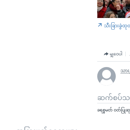
သီးခြားခွဲထု
မျှဝေပါ
သားည
ဆက်စပ်သတင
ခရစ္စမတ် ဝတ်ပြုဆု