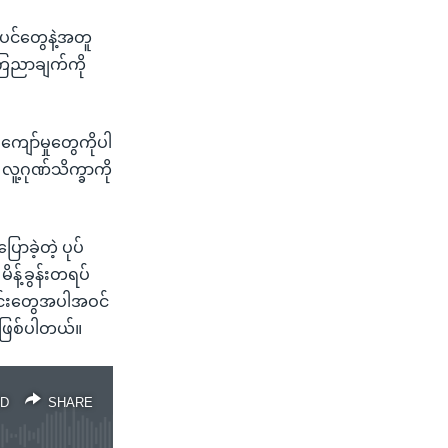
်ပင်တွေနဲ့အတူ
ေညာချက်ကို
ကျော်မှုတွေကိုပါ
လူ့ဂုဏ်သိက္ခာကို
ာခဲ့တဲ့ ပုပ်
န့်ခွန်းတရပ်
ိုင်းတွေအပါအဝင်
 ဖြစ်ပါတယ်။
D
SHARE