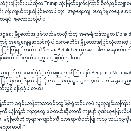
သံရုံးပြောင်းမယ်ဆိုတဲ့ Trump ဆုံးဖြတ်ချက်ကြောင့် စိတ်ညစ်ညူးစရ
ကြီးကြီးကျယ်ကျယ်ဖြစ်မလာပါဘူး။ အစ္စရေးကျူးကျော်မှုကနေ နေ
ုတရပ် ဖြစ်လာသလိုပါပဲ။”
စ္စရေးမြို့တော်အဖြစ်သတ်မှတ်လိုက်တဲ့ အမေရိကန်သမ္မတ Donald 
ောင့် အရှေ့ဂျေရုဆလင်ကို ပါလက်စတိုင်းမြို့တော်အဖြစ်လိုလားတဲ့
ီးဖြစ်ကြရပါတယ်။ အဲဒီကနေ Bethlehem မှာရော ဂါဇာအနောက်ဖက
မ်းဖက်ထိပ်တိုက်တွေ့မှုတွေဖြစ်ခဲ့ရပါတယ်။
ညာချက်ကို အောင်ပွဲခံခဲ့တဲ့ အစ္စရေးဝန်ကြီးချုပ် Benjamin Neta
ှာ မြင့်မြတ်တဲ့ဒီနယ်မြေကို လာကြမယ့်သူတွေအတွက် တနင်းနွေနေ့ညတ
ုတ်လွှင့် ပြောခဲ့ပါတယ်။
်းပြည်ဟာ ခရစ်ယာန်ဘာသာဝင်တွေဖြစ်ရုံတင်မကပဲ လူလူချင်းအကြား
ီးမှုကို ယုံကြည်ကြသူတွေဖြစ်တယ်ဆိုတာကို ကျနော် ဂုဏ်ယူပြောလိ
ိတဲ့ မြင့်မြတ်တဲ့ ဘုရားကျောင်းကို လာရောက်ဝတ်ပြုကြသူ ဘယ်သူ့ကိုမဆ
ွားမှာပါ။”