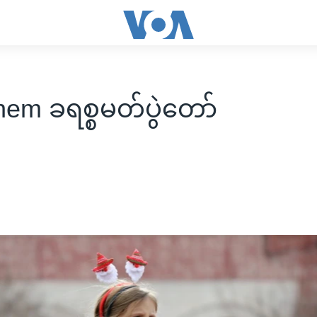
hem ခရစ္စမတ်ပွဲတော်