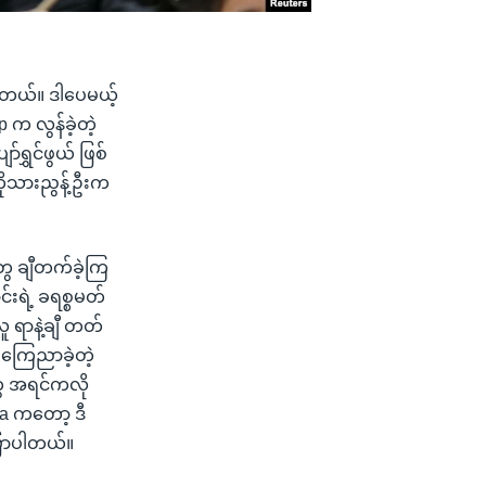
ပါတယ်။ ဒါပေမယ့်
က လွန်ခဲ့တဲ့
ွှင်ဖွယ် ဖြစ်
ိုသားညွန့်ဦးက
ွေ ချီတက်ခဲ့ကြ
်းရဲ့ ခရစ္စမတ်
ူ ရာနဲ့ချီ တတ်
ကြေညာခဲ့တဲ့
ွေ အရင်ကလို
ra ကတော့ ဒီ
ြောပါတယ်။