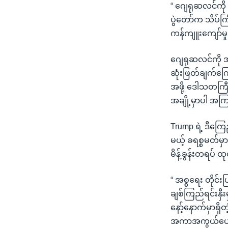
“ ဂျေရုဆလင်ကို 
ပွဲတော်က သိပ်
ကန်ကျူးကျော်မှ
ဂျေရုဆလင်ကို အ
ဆုံးဖြတ်ချက်ကြ
အဖို့ ဒေါသတကြ
အချို့မှာပါ အကြ
Trump ရဲ့ ဒီကြေ
မယ့် ခရစ္စမတ်မ
မိန့်ခွန်းတရပ် ထ
“ အစ္စရေး တိုင
ချစ်ကြည်ရင်းနှ
နော့်နောက်မှာရှ
အကာအကွယ်ပေးသ