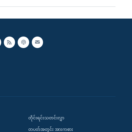
တိုင်းရင်းသတင်းလွှာ
တပတ်အတွင်း အားကစား