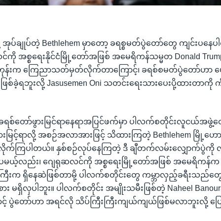
့ အုပ်ချုပ်တဲ့ Bethlehem မှာတော့ ခရစ္စမတ်ပွဲတော်တွေ ကျင်းပနေ
ကို အစ္စရေးနိုင်ငံမြို့တော်အဖြစ် အမေရိကန်သမ္မတ Donald Trump 
ုန်းက ကြေညာသတ်မှတ်လိုက်တာကြောင့်၊ ခရစ်စမတ်ပွဲတော်ဟာ ပျော်ရ
စ်ခဲ့ရဘူးလို့ Jasusemen Oni သတင်းရေးသားပေးပို့ထားတာကို က
ပဲ ခရစ်တော်ဖွားမြင်ရာနေရာအပြင်ဖက်မှာ ပါလက်စတိုင်းလူငယ်အဖွဲ့တ
ဖွားမြင့်ရာလို့ အစဉ်အလာအားဖြင့် သိထားကြတဲ့ Bethlehem မြို့ဟောင
လိုက်ကြပါတယ်။ နှစ်စဉ်လုပ်နေကြတဲ့ ဒီ ချီတက်လမ်းလျှောက်ပွဲကို လ
မယ့်လည်း၊ ဂျေရုဆလင်ကို အစ္စရေးမြို့တော်အဖြစ် အမေရိကန်က 
ုကြီးက ရှိနေဆဲဖြစ်တာမို့ ပါလက်စတိုင်းတွေ ကမ္ဘာလှည့်ခရီးသည်တ
စား မရှိလှပါဘူး။ ပါလက်စတိုင်း အမျိုးသမီးဖြစ်တဲ့ Naheel Banou
 ပွဲတော်ဟာ အရင်လို သိပ်ကြီးကြီးကျယ်ကျယ်ဖြစ်မလာဘူးလို့ ပ