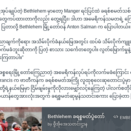
့အုပ်ချုပ်တဲ့ Bethlehem မှာတော့ Manger ရင်ပြင်ထဲ ခရစ်စမတ်သစ
ွေကပ်ထားတာကိုလည်း တွေ့ရပြီး၊ ဒါဟာ အမေရိကန်သမတရဲ့ ကြ
ပြတာလို့ Bethlehem မြို့တော်ဝန် Anton Salman က ပြောပါတယ်။
ညာချက်ကိုရော၊ အသိမ်းပိုက်ခံနယ်မြေအတွင်း ထပ်မံ သိမ်းပိုက်ကျူး
က်မခံဘူးဆိုတာကို ပြတဲ့ စာသား သင်္ကေတတွေပါ။ လွတ်မြောက်မှုနဲ့ 
လားကြတာပါ။”
စ္စရေးမြို့တော်ကြေညာတဲ့ အမေရိကန်လုပ်ရပ်ကိုလက်မခံကြောင်း ပြေ
Francis က ဗာတီကန်က ခရစ်စမတ်အကြို လူထုစုဝေးဆုတောင်းပွဲမှာ မိ
ု့ရဲ့နယ်မြေမှာ ငြိမ်ချမ်းမှုကိုလိုလားမျှော်လင့်နေကြတဲ့ ပါလက်စတ
စ်ယာန်တွေအားလုံးအတွက် ခရစ္စမတ်ဆုမွန်သတင်းစကား ပြောခဲ့တာ
Bethlehem ခရစ္စမတ်ပွဲတော်
EMBE
by
ဗွီအိုအေသတင်းဌာန
No media source currently available