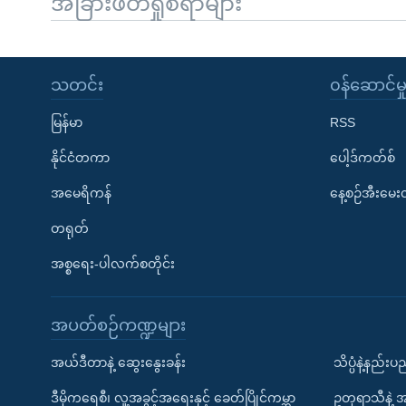
အခြားဖတ်ရှုစရာများ
သတင်း
၀န်ဆောင်မှ
မြန်မာ
RSS
နိုင်ငံတကာ
ပေါ့ဒ်ကတ်စ်
အမေရိကန်
နေ့စဉ်အီးမေ
တရုတ်
အစ္စရေး-ပါလက်စတိုင်း
အပတ်စဉ်ကဏ္ဍများ
အယ်ဒီတာနဲ့ ဆွေးနွေးခန်း
သိပ္ပံနဲ့နည်း
ဒီမိုကရေစီ၊ လူ့အခွင့်အရေးနှင့် ခေတ်ပြိုင်ကမ္ဘာ
ဥတုရာသီနဲ့ 