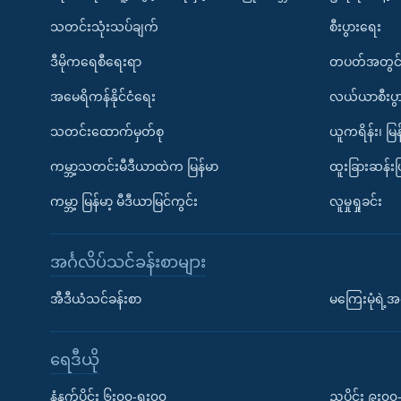
သတင်းသုံးသပ်ချက်
စီးပွားရေး
ဒီမိုကရေစီရေးရာ
တပတ်အတွင်
အမေရိကန်နိုင်ငံရေး
လယ်ယာစီးပွ
သတင်းထောက်မှတ်စု
ယူကရိန်း၊ မြန
ကမ္ဘာ့သတင်းမီဒီယာထဲက မြန်မာ
ထူးခြားဆန်း
ကမ္ဘာ့ မြန်မာ့ မီဒီယာမြင်ကွင်း
လူမှုရှုခင်း
အင်္ဂလိပ်သင်ခန်းစာများ
အီဒီယံသင်ခန်းစာ
မကြေးမုံရဲ့အင
ရေဒီယို
နံနက်ပိုင်း ၆း၀၀-ရး၀၀
ညပိုင်း ၉း၀