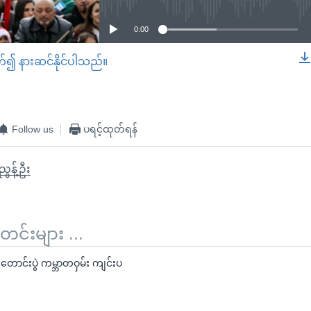
0:00
တ်၍ နားဆင်နိုင်ပါသည်။
EMBED
Follow us
ပရင့်ထုတ်ရန်
ွန့်ဦး
်းများ ...
တောင်းပွဲ ကမ္ဘာတဝှမ်း ကျင်းပ