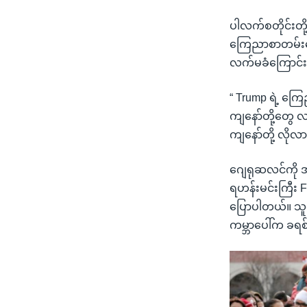
ပါလက်စတိုင်းတို
ကြေညာစာတမ်းတ
လက်မခံကြောင်း 
“ Trump ရဲ့ ကြေ
ကျနော်တို့တွေ လ
ကျနော်တို့ လို
ဂျေရုဆလင်ကို အ
ရဟန်းမင်းကြီး 
ပြောပါတယ်။ သူတိ
ကမ္ဘာပေါ်က ခရ