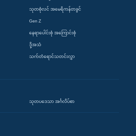
သုတစုံလင် အမေရိကန်တခွင်
Gen Z
နေရာပေါင်းစုံ အကြောင်းစုံ
ဒို့အသံ
သက်တံရောင်သတင်းလွှာ
သုတပဒေသာ အင်္ဂလိပ်စာ