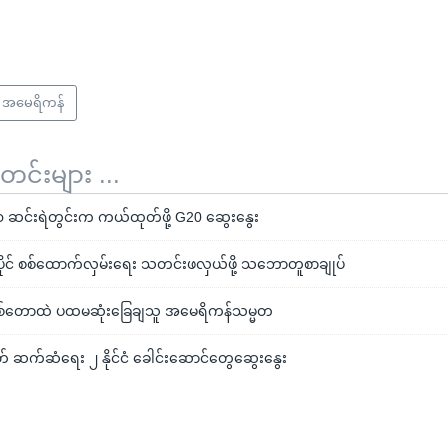
အမေရိကန်
်းများ ...
၀ ဆင်းရဲတွင်းက ကယ်ထုတ်ဖို့ G20 ဆွေးနွေး
ိုင် စစ်ထောက်လှမ်းရေး သတင်းဖလှယ်ဖို့ သဘောတူစာချုပ်
သစ်တောထဲ ပထမဆုံးခြေချသူ အမေရိကန်သမ္မတ
 ဆက်ဆံရေး ၂ နိုင်ငံ ခေါင်းဆောင်တွေဆွေးနွေး