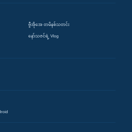
ဗွီအိုအေ တမိနစ်သတင်း
နော်သဇင်ရဲ့ Vlog
droid