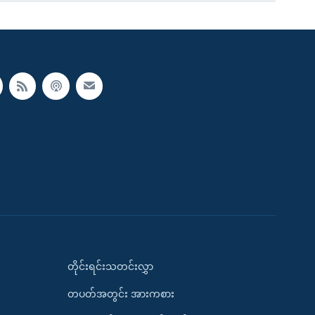
တိုင်းရင်းသတင်းလွှာ
တပတ်အတွင်း အားကစား