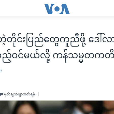
ဲ့တိုင်းပြည်တွေကူညီဖို့ ဒေါ်လ
့်ဝင်မယ်လို့ ကန်သမ္မတကတိ
န)
မှတ်ချက်များဖတ်ရန်