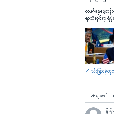
တနင်္ဂနွေနေ့တုန်
ရာသီဆိုင်ရာ ရံပ
သီးခြားခွဲထု
မျှဝေပါ
ဗွီအ