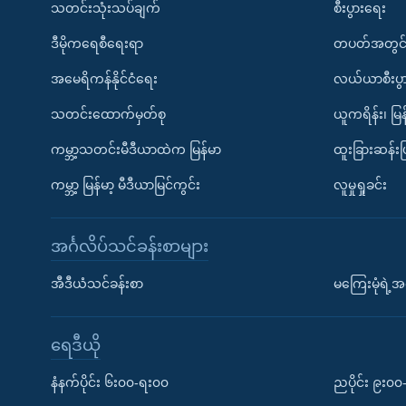
သတင်းသုံးသပ်ချက်
စီးပွားရေး
ဒီမိုကရေစီရေးရာ
တပတ်အတွင်
အမေရိကန်နိုင်ငံရေး
လယ်ယာစီးပွ
သတင်းထောက်မှတ်စု
ယူကရိန်း၊ မြန
ကမ္ဘာ့သတင်းမီဒီယာထဲက မြန်မာ
ထူးခြားဆန်း
ကမ္ဘာ့ မြန်မာ့ မီဒီယာမြင်ကွင်း
လူမှုရှုခင်း
အင်္ဂလိပ်သင်ခန်းစာများ
အီဒီယံသင်ခန်းစာ
မကြေးမုံရဲ့အင
ရေဒီယို
နံနက်ပိုင်း ၆း၀၀-ရး၀၀
ညပိုင်း ၉း၀