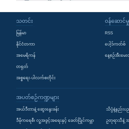
သတင်း
၀န်ဆောင်မှ
မြန်မာ
RSS
နိုင်ငံတကာ
ပေါ့ဒ်ကတ်စ်
အမေရိကန်
နေ့စဉ်အီးမေ
တရုတ်
အစ္စရေး-ပါလက်စတိုင်း
အပတ်စဉ်ကဏ္ဍများ
အယ်ဒီတာနဲ့ ဆွေးနွေးခန်း
သိပ္ပံနဲ့နည်း
ဒီမိုကရေစီ၊ လူ့အခွင့်အရေးနှင့် ခေတ်ပြိုင်ကမ္ဘာ
ဥတုရာသီနဲ့ 