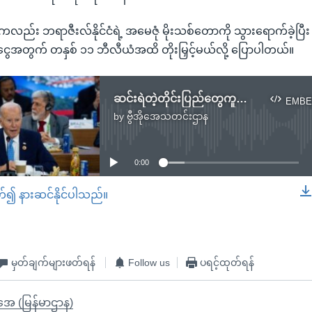
းကလည်း ဘရာဇီးလ်နိုင်ငံရဲ့ အမေဇုံ မိုးသစ်တောကို သွားရောက်ခဲ့ပြီး နှ
ုံငွေအတွက် တနှစ် ၁၁ ဘီလီယံအထိ တိုးမြှင့်မယ်လို့ ပြောပါတယ်။
ဆင်းရဲတဲ့တိုင်းပြည်တွေကူညီဖို့ ဒေါ်လာ ၄ ဘီလီယံထည့်ဝင်မယ်လို့ ကန်သမ္မတကတိပြု
EMBE
by
ဗွီအိုအေသတင်းဌာန
No media source currently available
0:00
တ်၍ နားဆင်နိုင်ပါသည်။
EMBED
မှတ်ချက်များဖတ်ရန်
Follow us
ပရင့်ထုတ်ရန်
ိုအေ (မြန်မာဌာန)