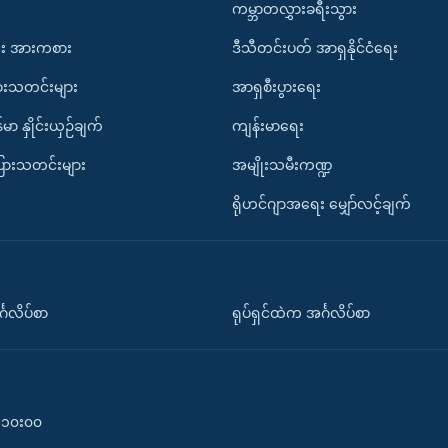
ကမ္ဘာတလွှားခရီးသွား
း အားကစား
ဒီသီတင်းပတ် အာရှနိုင်ငံရေး
ားသတင်းများ
အာရှစီးပွားရေး
်မာ နှိုင်းယှဉ်ချက်
ကျန်းမာရေး
ပြားသတင်းများ
အမျိုးသမီးကဏ္ဍ
ရိုဟင်ဂျာအရေး မျှော်လင့်ချက်
်္ဂလိပ်စာ
ရုပ်ရှင်ထဲက အင်္ဂလိပ်စာ
၀-၁၀း၀၀