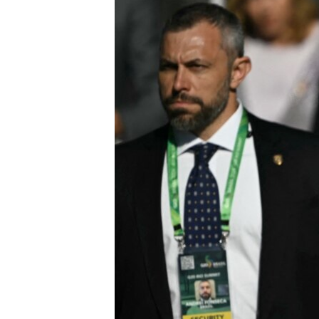
သုတပဒေသာ အင်္ဂလိပ်စာ
အ
ညွန်း
စာမျက်နှာ
သို့
ကျော်
ကြည့်
ရန်
ရှာဖွေ
ရန်
နေရာ
သို့
ကျော်
ရန်