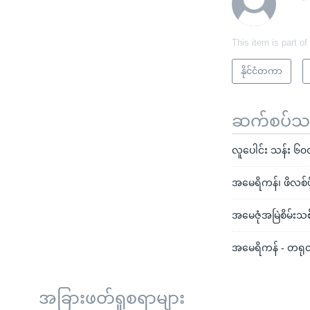
This item is part of
နိုင်ငံတကာ
ဆက်စပ်သတင
လူပေါင်း သန်း ၆၀
အမေရိကန်၊ ဖိလစ်ပ
အမေဇုံအမြဲစိမ်း
အမေရိကန် - တရုတ်
အခြားဖတ်ရှုစရာများ