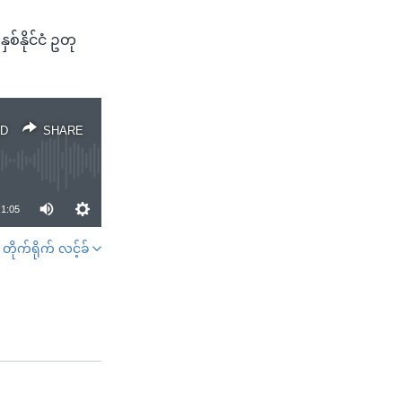
စ်နိုင်ငံ ဥတု
D
SHARE
1:05
တိုက်ရိုက် လင့်ခ်
SHARE