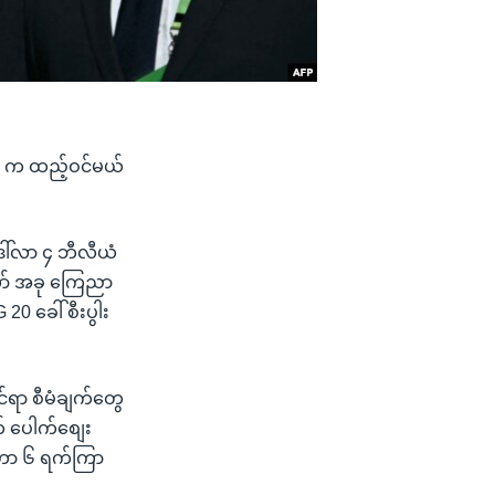
န် က ထည့်ဝင်မယ်
‌ဒေါ်လာ ၄ ဘီလီယံ
ော် အခု ကြေညာ
20 ခေါ် စီးပွါး
င်ရာ စီမံချက်တွေ
 ပေါက်စျေး
် ဟာ ၆ ရက်ကြာ