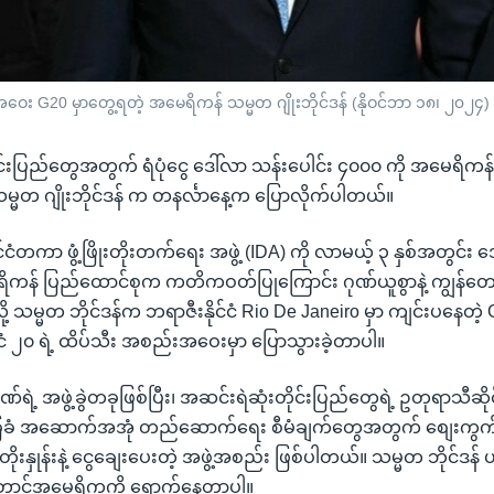
်းအဝေး G20 မှာတွေ့ရတဲ့ အမေရိကန် သမ္မတ ဂျိုးဘိုင်ဒန် (နိုဝင်ဘာ ၁၈၊ ၂၀၂၄)
ုင်းပြည်တွေအတွက် ရံပုံငွေ ဒေါ်လာ သန်းပေါင်း ၄၀၀၀ ကို အမေရိက
မ္မတ ဂျိုးဘိုင်ဒန် က တနင်္လာနေ့က ပြောလိုက်ပါတယ်။
ုင်ငံတကာ ဖွံ့ဖြိုးတိုးတက်ရေး အဖွဲ့ (IDA) ကို လာမယ့် ၃ နှစ်အတွင်း 
ေရိကန် ပြည်ထောင်စုက ကတိကဝတ်ပြုကြောင်း ဂုဏ်ယူစွာနဲ့ ကျွန်တ
့ သမ္မတ ဘိုင်ဒန်က ဘရာဇီးနိုင်ငံ Rio De Janeiro မှာ ကျင်းပနေတဲ့ G 
်ငံ ၂၀ ရဲ့ ထိပ်သီး အစည်းအဝေးမှာ ပြောသွားခဲ့တာပါ။
်ရဲ့ အဖွဲ့ခွဲတခုဖြစ်ပြီး၊ အဆင်းရဲဆုံးတိုင်းပြည်တွေရဲ့ ဥတုရာသီဆို
ခံ အဆောက်အအုံ တည်ဆောက်ရေး စီမံချက်တွေအတွက် စျေးကွက်
ုးနှုန်းနဲ့ ငွေချေးပေးတဲ့ အဖွဲ့အစည်း ဖြစ်ပါတယ်။ သမ္မတ ဘိုင်ဒန
တောင်အမေရိကကို ရောက်နေတာပါ။