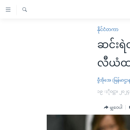
သုံး
ရ
ရှာဖွေ
လွယ်ကူ
မူလစာမျက်နှာ
နိုင်ငံတကာ
ရ
စေ
မြန်မာ
လာ
ဆင်းရဲတ
သည့်
ဒ်
ကမ္ဘာ့သတင်းများ
Link
ဗွီဒီယို
နိုင်ငံတကာ
လီယံထည
များ
သတင်းလွတ်လပ်ခွင့်
အမေရိကန်
ပင်မ
ရပ်ဝန်းတခု လမ်းတခု အလွန်
တရုတ်
ဗွီအိုအေ (မြန်မာဌာ
အကြောင်းအရာ
အင်္ဂလိပ်စာလေ့လာမယ်
အစ္စရေး-ပါလက်စတိုင်း
၁၉ ႏိုဝင္ဘာ၊ ၂၀၂၄
သို့
အပတ်စဉ်ကဏ္ဍများ
အမေရိကန်သုံးအီဒီယံ
ကျော်
မျှဝေပါ
ကြည့်
ရေဒီယိုနှင့်ရုပ်သံ အချက်အလက်များ
မကြေးမုံရဲ့ အင်္ဂလိပ်စာ
ရေဒီယို
ရန်
ရေဒီယို/တီဗွီအစီအစဉ်
ရုပ်ရှင်ထဲက အင်္ဂလိပ်စာ
တီဗွီ
ပင်မ