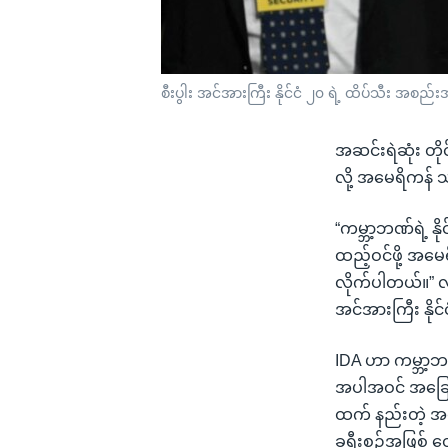
စီးပွါး အင်အားကြီး နိုင်ငံ ၂၀ ရဲ့ ထိပ်သီး အစည
အဆင်းရဲဆုံး တိ
လို့ အမေရိကန် သ
“ကမ္ဘာ့ဘဏ်ရဲ့ နိ
ထည့်ဝင်ဖို့ အမ
လိုက်ပါတယ်။” လို
အင်အားကြီး နိုင
IDA ဟာ ကမ္ဘာ့ဘဏ
အပါအဝင် အခြေ
ထက် နည်းတဲ့ အတိ
ခရီးစဥ်အဖြစ် 