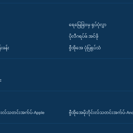
ရေမြေခြားမှ ရုပ်ပုံလွှာ
ပိုလီဂရပ်ဖ်.အင်ဖို
်းခန်း
ဗွီအိုအေ ပုံပြရုပ်သံ
း
ိုင်းလ်သတင်းအက်ပ်-Apple
ဗွီအိုအေမိုဘိုင်းလ်သတင်းအက်ပ်-An