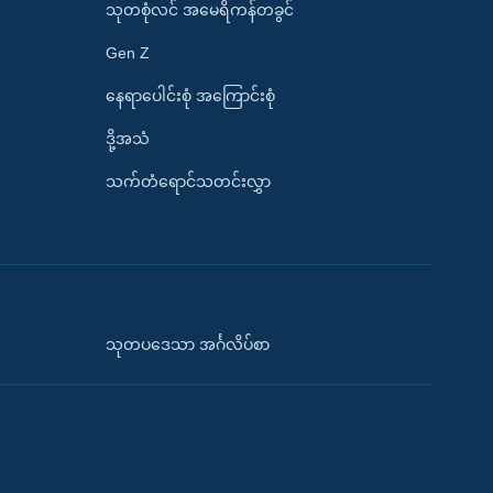
သုတစုံလင် အမေရိကန်တခွင်
Gen Z
နေရာပေါင်းစုံ အကြောင်းစုံ
ဒို့အသံ
သက်တံရောင်သတင်းလွှာ
သုတပဒေသာ အင်္ဂလိပ်စာ