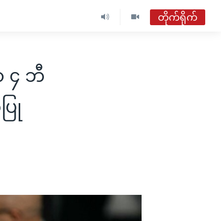
တိုက်ရိုက်
ဗွီအိုအေ မြန်မာနံနက်ခင်း
တိုက်ရိုက်ထုတ်လွှင့်မှု
ာ ၄ ဘီ
အစီအစဉ်များ
ပြု
ဗွီအိုအေ မြန်မာနံနက်ခင်း
ရေဒီယိုတိုက်ရိုက်နားဆင်ရန်