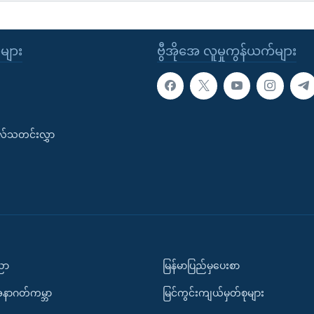
ုများ
ဗွီအိုအေ လူမှုကွန်ယက်များ
းလ်သတင်းလွှာ
ပညာ
မြန်မာပြည်မှပေးစာ
အနာဂတ်ကမ္ဘာ
မြင်ကွင်းကျယ်မှတ်စုများ