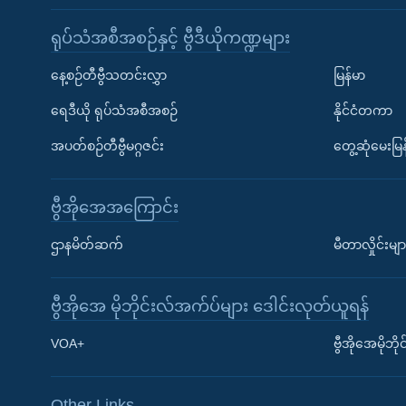
ရုပ်သံအစီအစဉ်နှင့် ဗွီဒီယိုကဏ္ဍများ
နေ့စဉ်တီဗွီသတင်းလွှာ
မြန်မာ
ရေဒီယို ရုပ်သံအစီအစဉ်
နိုင်ငံတကာ
အပတ်စဉ်တီဗွီမဂ္ဂဇင်း
တွေ့ဆုံမေးမြန
ဗွီအိုအေအကြောင်း
ဌာနမိတ်ဆက်
မီတာလှိုင်းမျာ
ဗွီအိုအေ မိုဘိုင်းလ်အက်ပ်များ ဒေါင်းလုတ်ယူရန်
Learning English
VOA+
ဗွီအိုအေမိုဘ
ဗွီအိုအေ လူမှုကွန်ယက်များ
Other Links