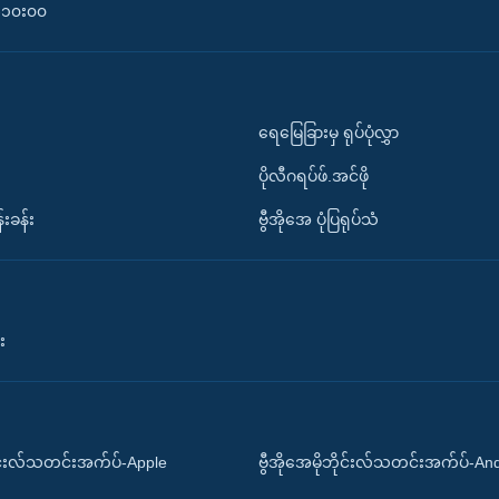
၀-၁၀း၀၀
ရေမြေခြားမှ ရုပ်ပုံလွှာ
ပိုလီဂရပ်ဖ်.အင်ဖို
်းခန်း
ဗွီအိုအေ ပုံပြရုပ်သံ
း
ိုင်းလ်သတင်းအက်ပ်-Apple
ဗွီအိုအေမိုဘိုင်းလ်သတင်းအက်ပ်-An