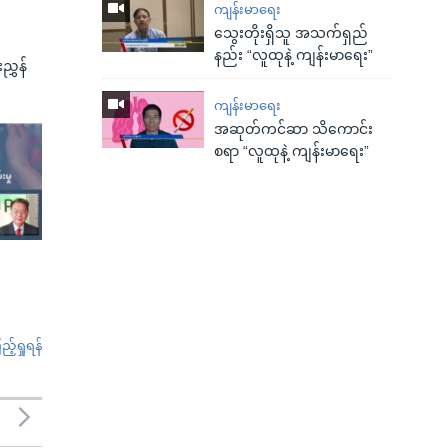
ကျန်းမာရေး
သွေးတိုးရှိသူ အသက်ရှည်
နည်း “လူထုနဲ့ ကျန်းမာရေး”
ညွှန်
ကျန်းမာရေး
အဆုတ်ကင်ဆာ သိကောင်း
စရာ “လူထုနဲ့ ကျန်းမာရေး”
်ရှုရန်