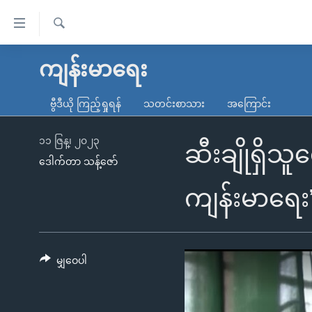
သုံး
ရ
ရှာဖွေ
လွယ်ကူ
မူလစာမျက်နှာ
ကျန်းမာရေး
ရ
စေ
မြန်မာ
လာ
ဗွီဒီယို ကြည့်ရှုရန်
သတင်းစာသား
အကြောင်း
သည့်
ဒ်
ကမ္ဘာ့သတင်းများ
Link
ဗွီဒီယို
နိုင်ငံတကာ
၁၁ ဇြန္၊ ၂၀၂၃
ဆီးချိုရှိသ
များ
ဒေါက်တာ သန့်ဇော်
သတင်းလွတ်လပ်ခွင့်
အမေရိကန်
ပင်မ
ရပ်ဝန်းတခု လမ်းတခု အလွန်
တရုတ်
ကျန်းမာရေး
အကြောင်းအရာ
အင်္ဂလိပ်စာလေ့လာမယ်
အစ္စရေး-ပါလက်စတိုင်း
သို့
အပတ်စဉ်ကဏ္ဍများ
အမေရိကန်သုံးအီဒီယံ
ကျော်
ကြည့်
မျှဝေပါ
ရေဒီယိုနှင့်ရုပ်သံ အချက်အလက်များ
မကြေးမုံရဲ့ အင်္ဂလိပ်စာ
ရေဒီယို
ရန်
ရေဒီယို/တီဗွီအစီအစဉ်
ရုပ်ရှင်ထဲက အင်္ဂလိပ်စာ
တီဗွီ
ပင်မ