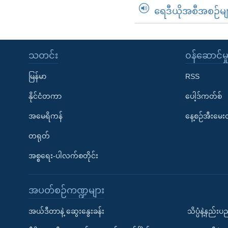
ရေဒီယိုအစီအစဉ်မျ
သတင်း
၀န်ဆောင်မှ
မြန်မာ
RSS
နိုင်ငံတကာ
ပေါ့ဒ်ကတ်စ်
အမေရိကန်
နေ့စဉ်အီးမေ
တရုတ်
အစ္စရေး-ပါလက်စတိုင်း
အပတ်စဉ်ကဏ္ဍများ
အယ်ဒီတာနဲ့ ဆွေးနွေးခန်း
သိပ္ပံနဲ့နည်း