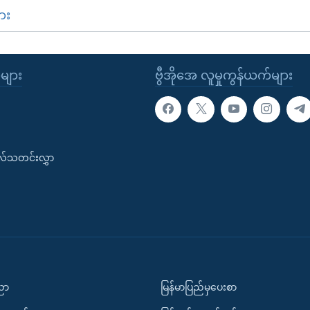
ား
ုများ
ဗွီအိုအေ လူမှုကွန်ယက်များ
းလ်သတင်းလွှာ
ပညာ
မြန်မာပြည်မှပေးစာ