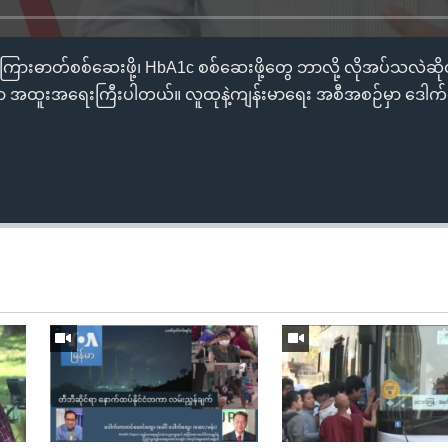
ားဓာတ်စစ်ဆေးဖို့၊ HbA1c စစ်ဆေးဖို့တွေ ဘာလို့ လိုအပ်သလဲဆို
ာမှာ အထူးအရေးကြီးပါတယ်။ လူထုနဲ့ကျန်းမာရေး အစီအစဉ်မှာ ဒေါက်