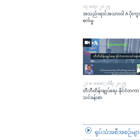
၁၄ မတ္၊ ၂၀၂၅
အသည်းရာင်အသားဝါ A ပိုးကူ
စက်မှု
၂၁ ေဖေဖာ္၀ါရီ၊ ၂၀၂၅
တီဘီထိန်းချုပ်ရေး နိုင်ငံတကာ
သင်ခန်းစာ
ရုပ်သံအစီအစဉ်မျာ