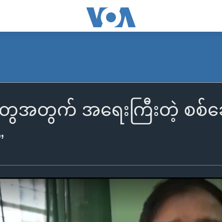
ူတွေအတွက် အရေးကြီးတဲ့ စစ်ဆေး
”