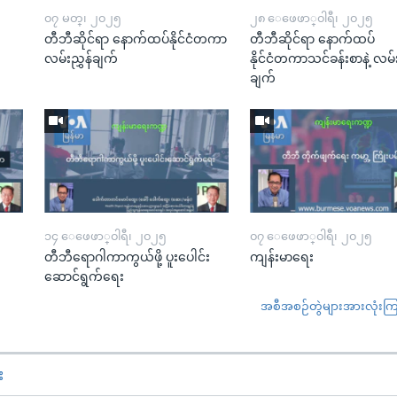
၀၇ မတ္၊ ၂၀၂၅
၂၈ ေဖေဖာ္၀ါရီ၊ ၂၀၂၅
း
တီဘီဆိုင်ရာ နောက်ထပ်နိုင်ငံတကာ
တီဘီဆိုင်ရာ နောက်ထပ်
လမ်းညွှန်ချက်
နိုင်ငံတကာသင်ခန်းစာနဲ့ လမ်း
ချက်
၁၄ ေဖေဖာ္၀ါရီ၊ ၂၀၂၅
၀၇ ေဖေဖာ္၀ါရီ၊ ၂၀၂၅
တီဘီရောဂါကာကွယ်ဖို့ ပူးပေါင်း
ကျန်းမာရေး
ဆောင်ရွက်ရေး
အစီအစဉ်တွဲများအားလုံးကြည့
း