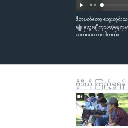
0:00
ဒီတပတ်တော့ သွေးတွင်းသကြ
ချို၊ သွေးချိုကုသတဲ့နေရ
ဆက်ပေးထားပါတယ်။
ဗွီဒီယို ကြည့်ရှုရန်