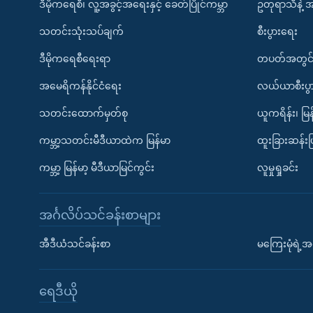
ဒီမိုကရေစီ၊ လူ့အခွင့်အရေးနှင့် ခေတ်ပြိုင်ကမ္ဘာ
ဥတုရာသီနဲ့ 
သတင်းသုံးသပ်ချက်
စီးပွားရေး
ဒီမိုကရေစီရေးရာ
တပတ်အတွင်
အမေရိကန်နိုင်ငံရေး
လယ်ယာစီးပွ
သတင်းထောက်မှတ်စု
ယူကရိန်း၊ မြန
ကမ္ဘာ့သတင်းမီဒီယာထဲက မြန်မာ
ထူးခြားဆန်း
ကမ္ဘာ့ မြန်မာ့ မီဒီယာမြင်ကွင်း
လူမှုရှုခင်း
အင်္ဂလိပ်သင်ခန်းစာများ
အီဒီယံသင်ခန်းစာ
မကြေးမုံရဲ့အင
ရေဒီယို