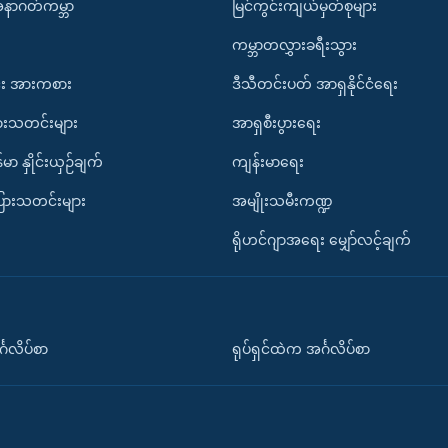
အနာဂတ်ကမ္ဘာ
မြင်ကွင်းကျယ်မှတ်စုများ
ကမ္ဘာတလွှားခရီးသွား
း အားကစား
ဒီသီတင်းပတ် အာရှနိုင်ငံရေး
ားသတင်းများ
အာရှစီးပွားရေး
်မာ နှိုင်းယှဉ်ချက်
ကျန်းမာရေး
ပြားသတင်းများ
အမျိုးသမီးကဏ္ဍ
ရိုဟင်ဂျာအရေး မျှော်လင့်ချက်
်္ဂလိပ်စာ
ရုပ်ရှင်ထဲက အင်္ဂလိပ်စာ