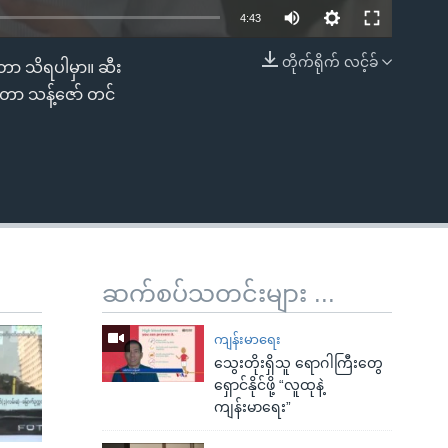
4:43
တိုက်ရိုက် လင့်ခ်
တာ သိရပါမှာ။ ဆီး
EMBED
တာ သန့်ဇော် တင်
ဆက်စပ်သတင်းများ ...
ကျန်းမာရေး
သွေးတိုးရှိသူ ရောဂါကြီးတွေ
ရှောင်နိုင်ဖို့ “လူထုနဲ့
ကျန်းမာရေး”