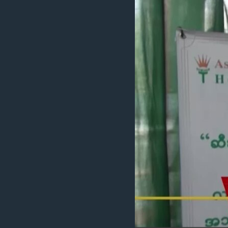
သုတပဒေသာ အင်္ဂလိပ်စာ
အ
ညွန်း
စာမျက်နှာ
သို့
ကျော်
ကြည့်
ရန်
ရှာဖွေ
ရန်
နေရာ
သို့
ကျော်
ရန်