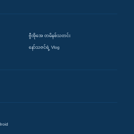
ဗွီအိုအေ တမိနစ်သတင်း
နော်သဇင်ရဲ့ Vlog
droid