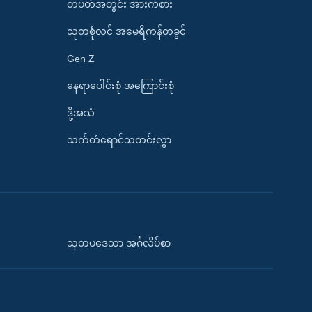
တပတ်အတွင်း အားကစား
သုတစုံလင် အမေရိကန်တခွင်
Gen Z
နေရာပေါင်းစုံ အကြောင်းစုံ
ဒို့အသံ
သက်တံရောင်သတင်းလွှာ
သုတပဒေသာ အင်္ဂလိပ်စာ