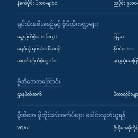
နံနက်ပိုင်း ၆း၀၀-ရး၀၀
ညပိုင်း ၉း၀
ရုပ်သံအစီအစဉ်နှင့် ဗွီဒီယိုကဏ္ဍများ
နေ့စဉ်တီဗွီသတင်းလွှာ
မြန်မာ
ရေဒီယို ရုပ်သံအစီအစဉ်
နိုင်ငံတကာ
အပတ်စဉ်တီဗွီမဂ္ဂဇင်း
တွေ့ဆုံမေးမြန
ဗွီအိုအေအကြောင်း
ဌာနမိတ်ဆက်
မီတာလှိုင်းမျာ
ဗွီအိုအေ မိုဘိုင်းလ်အက်ပ်များ ဒေါင်းလုတ်ယူရန်
Learning English
VOA+
ဗွီအိုအေမိုဘ
ဗွီအိုအေ လူမှုကွန်ယက်များ