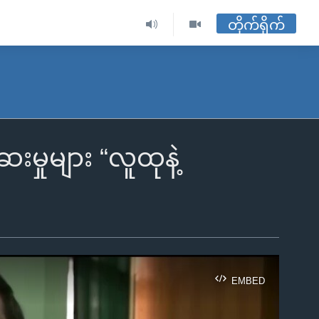
တိုက်ရိုက်
မှုများ “လူထုနဲ့
EMBED