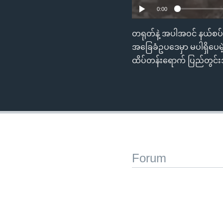
0:00
တရုတ်နဲ့ အပါအဝင် နယ်စပ်
အခြေခံဥပဒေမှာ မပါရှိပေမ
ထိပ်တန်းရောက် ပြည်တွင်း
Forum