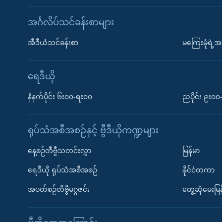
အင်္ဂလိပ်သင်ခန်းစာများ
အီဒီယံသင်ခန်းစာ
မကြေးမုံရဲ့အင
ရေဒီယို
နံနက်ပိုင်း ၆း၀၀-ရး၀၀
ညပိုင်း ၉း၀
ရုပ်သံအစီအစဉ်နှင့် ဗွီဒီယိုကဏ္ဍများ
နေ့စဉ်တီဗွီသတင်းလွှာ
မြန်မာ
ရေဒီယို ရုပ်သံအစီအစဉ်
နိုင်ငံတကာ
အပတ်စဉ်တီဗွီမဂ္ဂဇင်း
တွေ့ဆုံမေးမြန