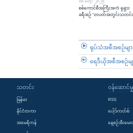
၀၈ မတ္၊ ၂၀၂၅
စစ်ကောင်စီအကြီးအကဲ ရုရှား
ခရီးစဉ် “တပတ်အတွင်းသတင်း
ရုပ်သံအစီအစဉ်မျာ
ရေဒီယိုအစီအစဉ်မျ
သတင်း
၀န်ဆောင်မှ
မြန်မာ
RSS
နိုင်ငံတကာ
ပေါ့ဒ်ကတ်စ်
အမေရိကန်
နေ့စဉ်အီးမေ