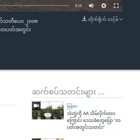
9:18
တိုက်ရိုက် လင့်ခ်
ရုတ်သတိပေး၊ ၂၀၀၈
EMBED
ို တပတ်အတွင်း
ဆက်စပ်သတင်းများ ...
မြန်မာ
သံတွဲကို AA သိမ်းပိုက်ထား
ကြောင်း ဒေသခံတွေပြော “တ
ပတ်အတွင်းသတင်း”