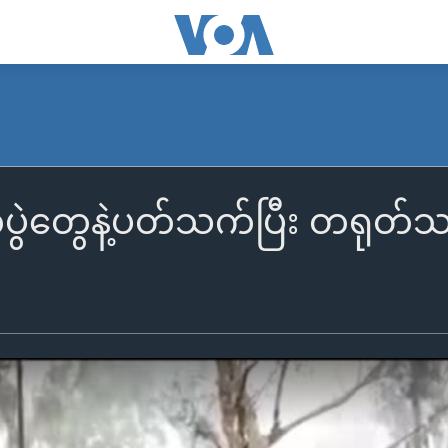
်ပွဲတွေနဲ့ပတ်သက်ပြီး တရုတ