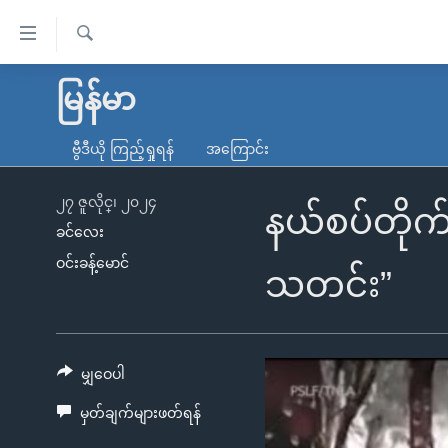
သုံး
ရ
ရှာဖွေ
လွယ်ကူ
မူလစာမျက်နှာ
မြန်မာ
ရ
စေ
မြန်မာ
လာ
ဗွီဒီယို ကြည့်ရှုရန်
အကြောင်း
သည့်
ဒ်
ကမ္ဘာ့သတင်းများ
Link
ဗွီဒီယို
နိုင်ငံတကာ
၂၇ ဇူလိုင္၊ ၂၀၂၄
နယ်စပ်တိုက
များ
ခင်လေး
သတင်းလွတ်လပ်ခွင့်
အမေရိကန်
ဝင်းခန့်မောင်
ပင်မ
ရပ်ဝန်းတခု လမ်းတခု အလွန်
တရုတ်
သတင်း”
အကြောင်းအရာ
အင်္ဂလိပ်စာလေ့လာမယ်
အစ္စရေး-ပါလက်စတိုင်း
သို့
အပတ်စဉ်ကဏ္ဍများ
အမေရိကန်သုံးအီဒီယံ
ကျော်
ကြည့်
မျှဝေပါ
ရေဒီယိုနှင့်ရုပ်သံ အချက်အလက်များ
မကြေးမုံရဲ့ အင်္ဂလိပ်စာ
ရေဒီယို
ရန်
မှတ်ချက်များဖတ်ရန်
ရေဒီယို/တီဗွီအစီအစဉ်
ရုပ်ရှင်ထဲက အင်္ဂလိပ်စာ
တီဗွီ
ပင်မ