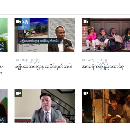
၁၁ မတ္၊ ၂၀၂၅
၀၈ မတ္၊ ၂၀၂၅
းပ
မဇ္ဈိမသတင်းဌာန သမိုင်းမှတ်တမ်း
အမေရိကန်ပြည်ထောင်စု
“တ