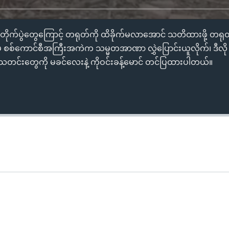
တိုက်ပွဲတွေကြောင့် တရုတ်ကို ထိခိုက်မလာအောင် သတိထားဖို့ တ
ဲ့ စစ်ကောင်စီအကြီးအကဲက သမ္မတအာဏာ လွှဲပြောင်းယူလိုက်၊ ဒီလ
သတင်းတွေကို မခင်လေးနဲ့ ကိုဝင်းခန့်မောင် တင်ပြထားပါတယ်။