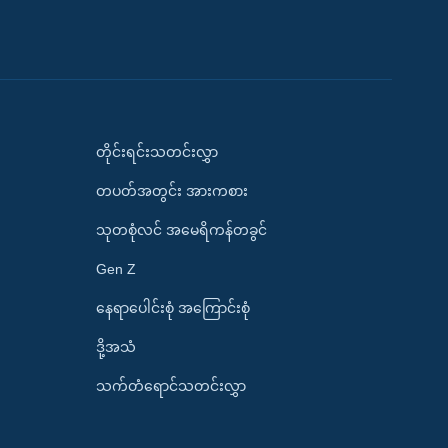
တိုင်းရင်းသတင်းလွှာ
တပတ်အတွင်း အားကစား
သုတစုံလင် အမေရိကန်တခွင်
Gen Z
နေရာပေါင်းစုံ အကြောင်းစုံ
ဒို့အသံ
သက်တံရောင်သတင်းလွှာ