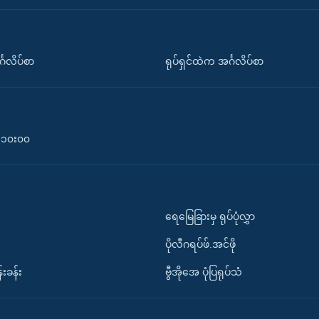
်္ဂလိပ်စာ
ရုပ်ရှင်ထဲက အင်္ဂလိပ်စာ
၀-၁၀း၀၀
ရေမြေခြားမှ ရုပ်ပုံလွှာ
ပိုလီဂရပ်ဖ်.အင်ဖို
်းခန်း
ဗွီအိုအေ ပုံပြရုပ်သံ