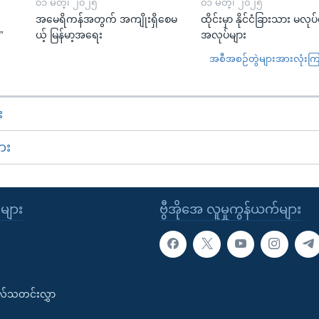
၀၁ မတ္၊ ၂၀၂၅
၀၁ မတ္၊ ၂၀၂၅
အမေရိကန်အတွက် အကျိုးရှိစေမ
ထိုင်းမှာ နိုင်ငံခြားသား မလုပ
”
ယ့် မြန်မာ့အရေး
အလုပ်များ
အစီအစဉ်တွဲများအားလုံးကြည့
း
ား
ုများ
ဗွီအိုအေ လူမှုကွန်ယက်များ
းလ်သတင်းလွှာ