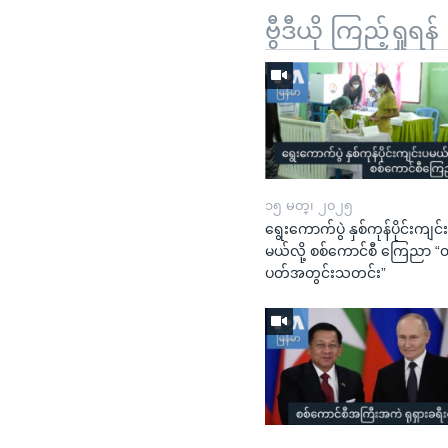
ဗွီဒီယို ကြည့်ရှုရန်
၁၅ မတ္၊ ၂၀၂၅
ရွေးကောက်ပွဲ နှစ်ကုန်ပိုင်းကျင်
မယ်လို့ စစ်ကောင်စီ ကြေညာ 
ပတ်အတွင်းသတင်း”