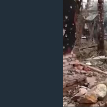
သုတပဒေသာ အင်္ဂလိပ်စာ
အ
ညွန်း
စာမျက်နှာ
သို့
ကျော်
ကြည့်
ရန်
ရှာဖွေ
ရန်
နေရာ
သို့
ကျော်
ရန်