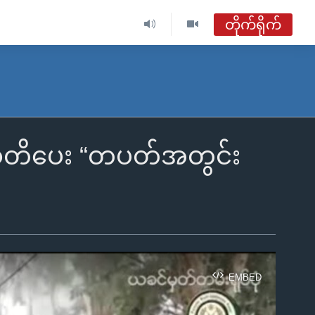
တိုက်ရိုက်
ဗွီအိုအေ မြန်မာနံနက်ခင်း
တိုက်ရိုက်ထုတ်လွှင့်မှု
အစီအစဉ်များ
်သတိပေး “တပတ်အတွင်း
ဗွီအိုအေ မြန်မာနံနက်ခင်း
ရေဒီယိုတိုက်ရိုက်နားဆင်ရန်
EMBED