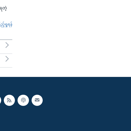
်ရတဲ့
်ရှုရန်