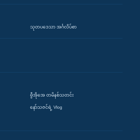
သုတပဒေသာ အင်္ဂလိပ်စာ
ဗွီအိုအေ တမိနစ်သတင်း
နော်သဇင်ရဲ့ Vlog