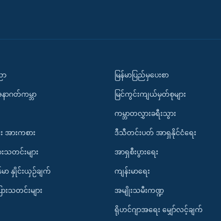
ပညာ
မြန်မာပြည်မှပေးစာ
အနာဂတ်ကမ္ဘာ
မြင်ကွင်းကျယ်မှတ်စုများ
ကမ္ဘာတလွှားခရီးသွား
း အားကစား
ဒီသီတင်းပတ် အာရှနိုင်ငံရေး
ားသတင်းများ
အာရှစီးပွားရေး
်မာ နှိုင်းယှဉ်ချက်
ကျန်းမာရေး
ပြားသတင်းများ
အမျိုးသမီးကဏ္ဍ
ရိုဟင်ဂျာအရေး မျှော်လင့်ချက်