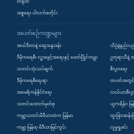
တရုတ်
အစ္စရေး-ပါလက်စတိုင်း
အပတ်စဉ်ကဏ္ဍများ
အယ်ဒီတာနဲ့ ဆွေးနွေးခန်း
သိပ္ပံနဲ့နည်း
ဒီမိုကရေစီ၊ လူ့အခွင့်အရေးနှင့် ခေတ်ပြိုင်ကမ္ဘာ
ဥတုရာသီနဲ့ 
သတင်းသုံးသပ်ချက်
စီးပွားရေး
ဒီမိုကရေစီရေးရာ
တပတ်အတွင်
အမေရိကန်နိုင်ငံရေး
လယ်ယာစီးပွ
သတင်းထောက်မှတ်စု
ယူကရိန်း၊ မြန
ကမ္ဘာ့သတင်းမီဒီယာထဲက မြန်မာ
ထူးခြားဆန်း
ကမ္ဘာ့ မြန်မာ့ မီဒီယာမြင်ကွင်း
လူမှုရှုခင်း