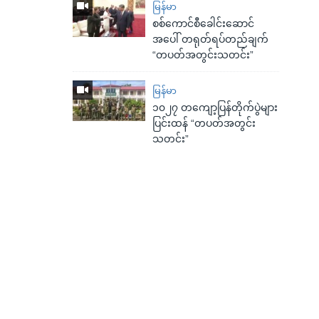
မြန်မာ
စစ်ကောင်စီခေါင်းဆောင်
အပေါ် တရုတ်ရပ်တည်ချက်
“တပတ်အတွင်းသတင်း”
မြန်မာ
၁၀၂၇ တကျော့ပြန်တိုက်ပွဲများ
ပြင်းထန် “တပတ်အတွင်း
သတင်း”