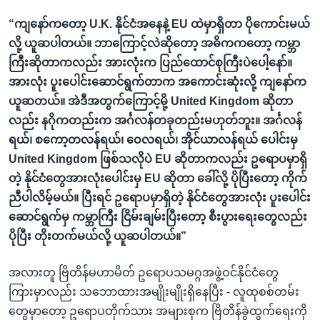
“ကျနော်ကတော့ U.K. နိုင်ငံအနေနဲ့ EU ထဲမှာရှိတာ ပိုကောင်းမယ်
လို့ ယူဆပါတယ်။ ဘာကြောင့်လဲဆိုတော့ အဓိကကတော့ ကမ္ဘာ
ကြီးဆိုတာကလည်း အားလုံးက ပြည်ထောင်စုကြီးပဲပေါ့နော်။
အားလုံး ပူးပေါင်းဆောင်ရွက်တာက အကောင်းဆုံးလို့ ကျနော်က
ယူဆတယ်။ အဲဒီအတွက်ကြောင့်မို့ United Kingdom ဆိုတာ
လည်း နဂိုကတည်းက အင်္ဂလန်တခုတည်းမဟုတ်ဘူး။ အင်္ဂလန်
ရယ်၊ စကော့တလန်ရယ်၊ ဝေလရယ်၊ အိုင်ယာလန်ရယ် ပေါင်းမှ
United Kingdom ဖြစ်သလိုပဲ EU ဆိုတာကလည်း ဥရောပမှာရှိ
တဲ့ နိုင်ငံတွေအားလုံးပေါင်းမှ EU ဆိုတာ ခေါ်လို့ ပိုပြီးတော့ ကိုက်
ညီပါလိမ့်မယ်။ ပြီးရင် ဥရောပမှာရှိတဲ့ နိုင်ငံတွေအားလုံး ပူးပေါင်း
ဆောင်ရွက်မှ ကမ္ဘာကြီး ငြိမ်းချမ်းပြီးတော့ စီးပွားရေးတွေလည်း
ပိုပြီး တိုးတက်မယ်လို့ ယူဆပါတယ်။”
အလားတူ ဗြိတိန်မဟာမိတ် ဥရောပသမဂ္ဂအဖွဲ့ဝင်နိုင်ငံတွေ
ကြားမှာလည်း သဘောထားအမျိုးမျိုးရှိနေပြီး - လူထုစစ်တမ်း
တွေမှာတော့ ဥရောပတိုက်သား အများစုက ဗြိတိန်ခွဲထွက်ရေးကို