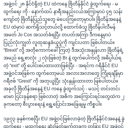
အဖွဲ့ဝင် ၂၈ နိုင်ငံရှိတဲ့ EU ထဲကနေ ဗြိတိန်နိုင်ငံ ခွဲထွက်ရေး - မ
ထွက်ရေး ကို - နောက်ထပ် နာရီအနည်းငယ်အကြာမှာပဲ ၄၅ သန်း
ကျော်တဲ့ ဗြိတိန်ပြည်သူတွေ မဲပေးကြတော့မှာပါ။ ဗြိတိန်အနေနဲ့
EU ထဲမှာပဲ ဆက်ရှိသင့်တယ်လို့ ထောက်ခံသူ ဗြိတိန်ပါလီမန်
အမတ် Jo Cox အသတ်ခံရပြီး တပတ်အကြာ ဒီကနေ့မှာပဲ
ပြည်လုံးကျွတ် လူထုဆန္ဒခံယူပွဲကို ကျင်းပတာ ဖြစ်ပါတယ်။
“Brexit” လို့ အတိုကောက်ခေါ်ကြတဲ့ ဒီအသုံးအနှုန်းဟာ ဗြိတိန်ရဲ့
အမည် ရှေ့စာလုံး ၂ လုံးဖြစ်တဲ့ Br နဲ့ ထွက်ပေါက်လို့ အဓိပ္ပါယ်ရ
တဲ့ “exit” တို့ ပေါင်းစပ်ထားတာဖြစ်ပြီး - အရင်က ဂရိနိုင်ငံ EU
အဖွဲ့ဝင်အဖြစ်က ထွက်တော့မယ် အလားအလာတွေ ကြုံရချိန်မှာ
ဂရီဇစ် “Grexit” ကို အတုယူပြီး သုံးနှုန်းထားတာ ဖြစ်ပါတယ်။
အခုလို ဗြိတိန်အနေနဲ့ EU ကနေ ခွဲထွက်သင့် - မသင့် တင်းတင်း
မာမာ ငြင်းခုန်စရာ ဖြစ်လာတဲ့ အဓိက အကြောင်းရင်းတွေထဲက ၂
ခုကတော့ စီးပွားရေးနဲ့ ရွှေ့ပြောင်းအခြေချမှု ကိစ္စပါ။
၁၉၇၃ ခုနှစ်ကစပြီး EU အဖွဲ့ဝင်ဖြစ်လာခဲ့တဲ့ ဗြိတိန်နိုင်ငံအနေနဲ့ ခွဲ
ထွက်ရေး - မထွက်ရေး ဆုံးဖြတ်ချက်တခုက တခြား EU အဖွဲ့ဝင်