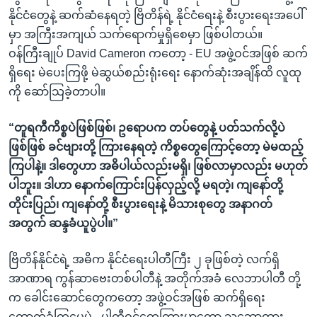
နိုင်ငံတွေနဲ့ ဆက်ဆံနေရတဲ့ ဗြိတိန်ရဲ့ နိုင်ငံရေးနဲ့ စီးပွားရေးအပေါ်
မှာ အကြီးအကျယ် သက်ရောက်မှုရှိစေမှာ ဖြစ်ပါတယ်။
ဝန်ကြီးချုပ် David Cameron ကတော့ - EU အဖွဲ့ဝင်အဖြစ် ဆက်
ရှိရေး မဲပေးကြဖို့ မဲဆွယ်စည်းရုံးရေး နောက်ဆုံးအချိန်ထိ လူထု
ကို ဆော်သြခဲ့တာပါ။
“တူရကီကိစ္စပဲဖြစ်ဖြစ်၊ ဥရောပက တပ်တွေနဲ့ ပတ်သက်လို့ပဲ
ဖြစ်ဖြစ် ခင်ဗျားတို့ ကြားနေရတဲ့ ကိစ္စတွေကြောင့်တော့ မဲမထည့်
ကြပါနဲ့။ ဒါတွေဟာ အဓိပါယ်လည်းမရှိ၊ ဖြစ်လာမှာလည်း မဟုတ်
ပါဘူး။ ဒါဟာ နောက်ကြောင်းပြန်လှည့်လို့ မရတဲ့၊ ကျနော်တို့
တိုင်းပြည်၊ ကျနော်တို့ စီးပွားရေးနဲ့ မိသားစုတွေ အနာဂတ်
အတွက် ဆန္ဒခံယူပွဲပါ။”
ဗြိတိန်နိုင်ငံရဲ့ အဓိက နိုင်ငံရေးပါတီကြီး ၂ ခုဖြစ်တဲ့ လက်ရှိ
အာဏာရ ကွန်ဆာဗေးတစ်ပါတီနဲ့ အတိုက်အခံ လေဘာပါတီ တို့
က ခေါင်းဆောင်တွေကတော့ အဖွဲ့ဝင်အဖြစ် ဆက်ရှိရေး
ထောက်ခံကြပေမဲ့ - ပါတီဝင်တွေကြားမှာတော့ သဘောထား