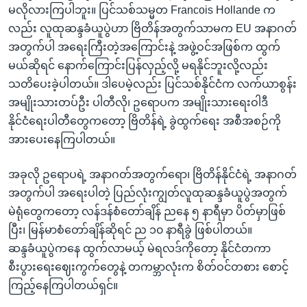
မလိုလားကြပါဘူး။ ပြင်သစ်သမ္မတ Francois Hollande က
လည်း လူထုဆန္ဒခံယူပွဲဟာ ဗြိတိန်အတွက်သာမက EU အနာဂတ်
အတွက်ပါ အရေးကြီးတဲ့အကြောင်းနဲ့ အဖွဲ့ဝင်အဖြစ်က ထွက်
မယ်ဆိုရင် နောက်ကြောင်းပြန်လှည့်လို့ မရနိုင်ဘူးလို့လည်း
သတိပေးခဲ့ပါတယ်။ ဒါပေမဲ့လည်း ပြင်သစ်နိုင်ငံက လက်ယာစွန်း
အမျိုးသားတပ်ဦး ပါတီလို၊ ဥရောပက အမျိုးသားရေးဝါဒီ
နိုင်ငံရေးပါတီတွေကတော့ ဗြိတိန်ရဲ့ ခွဲထွက်ရေး အစီအစဉ်ကို
အားပေးနေကြပါတယ်။
အခုလို ဥရောပရဲ့ အနာဂတ်အတွက်ရော၊ ဗြိတိန်နိုင်ငံရဲ့ အနာဂတ်
အတွက်ပါ အရေးပါတဲ့ ပြည်လုံးကျွတ်လူထုဆန္ဒခံယူပွဲအတွက်
မဲရုံတွေကတော့ လန်ဒန်စံတော်ချိန် ညနေ ၅ နာရီမှာ ပိတ်မှာဖြစ်
ပြီး၊ မြန်မာစံတော်ချိန်ဆိုရင် ည ၁၀ နာရီခွဲ ဖြစ်ပါတယ်။
ဆန္ဒခံယူပွဲကနေ ထွက်လာမယ့် မဲရလဒ်ကိုတော့ နိုင်ငံတကာ
စီးပွားရေးဈေးကွက်တွေနဲ့ တကမ္ဘာလုံးက စိတ်ဝင်တစား စောင့်
ကြည့်နေကြပါတယ်ရှင်။