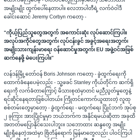
အမျိုးမျိုး ထွက်ပေါ်နေတာပါ။ လေဘာပါတီရဲ့ လက်ဝဲဝါဒီ
ခေါင်းဆောင် Jeremy Corbyn ကတော့ -
“ကိုယ့်ပြည်သူတွေအတွက် အကောင်းဆုံး လုပ်ဆောင်ကြပါ။
အလုပ်အကိုင်တွေအတွက်၊ လုပ်ငန်းခွင် အခွင့်အရေးအတွက်၊
အမျိုးသားကျန်းမာရေး ဝန်ဆောင်မှုအတွက်၊ EU အဖွဲ့ဝင်အဖြစ်
ဆက်နေဖို့ မဲပေးကြပါ။”
လန်ဒန်မြို့တော်ဝန် Boris Johnson ကတော့ - ခွဲထွက်ရေးကို
ထောက်ခံနေပေမဲ့လည်း - သူ့ဖခင် Stanley ကိုယ်တိုင်က ဆက်ရှိ
ရေးကို လက်ခံတာကြောင့် မိသားစုထဲမှာတင် မညီညွတ်မှုတွေနဲ့
ရင်ဆိုင်နေရတာဖြစ်ပါတယ်။ ကြိုတင်ကောက်ယူထားတဲ့ လူထု
စစ်တမ်းတွေမှာတော့ - ခွဲထွက်ရေး - မထွက်ရေး ပြိုင်ဘက် အုပ်စု
၂ ခုကြား အားပြိုင်မှုမှာ ဘယ်ဘက်က အနိုင်ရမယ်ဆိုတာ အခုထိ
အတတ်မပြောနိုင်သေးပါဘူး။ သဘောထား ဆန္ဒတွေ အမျိုး
မျိုးရှိနေတဲ့အထဲမှာ ဗြိတိန်ရောက် မြန်မာတွေလည်း ပါဝင်ကြပါ