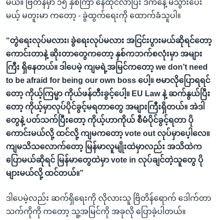
မယ်။ ဗြိတိန်မှာ ၁၅ နှစ်ကြာ နေထိုင်လာပြီး ဒီကနေ့ မဲသွားပေး
မယ့် မတူးမာ ကတော့ - ခွဲထွက်ရေးကို ထောက်ခံသူပါ။
“တွဲရေးလုပ်မလား၊ ခွဲရေးလုပ်မလား အငြင်းပွားမယ်ဆိုရင်တော့
ကောင်းတာနဲ့ ဆိုးတာတွေကတော့ နှစ်ကဘက်စလုံးမှာ အများ
ကြီး ရှိနေတယ်။ ဒါပေမဲ့ ကျမရဲ့အမြင်ကတော့ we don’t need
to be afraid for being our own boss ပေါ့။ ဗမာလိုပြောရရင်
တော့ ကိုယ့်ကြမ္မာ ကိုယ်ဖန်တီးခွင့်ပေါ့။ EU Law နဲ့ ဆက်နွယ်ပြီး
တော့ ကိုယ့်မှာလုပ်ပိုင်ခွင့်မရတာတွေ အများကြီးရှိတယ်။ အဲဒါ
တွေနဲ့ ပတ်သက်ပြီးတော့ ကိုယ့်ဟာကိုယ် စီမံပိုင်ခွင့်ရတာ ပို
ကောင်းမယ်လို့ ထင်လို့ ကျမကတော့ vote out လုပ်မှာပေ့ါလေ။
ကျမသိသလောက်တော့ မြန်မာလူမျိုးထဲမှာလည်း အသိထဲက
ပြောမယ်ဆိုရင် မြန်မာတွေထဲမှာ vote in လုပ်ချင်တဲ့သူတွေ ပို
များမယ်လို့ ထင်တယ်။”
ဒါပေမဲ့လည်း ဆက်ရှိရေးကို လိုလားသူ ဗြိတိန်ရောက် ဒေါက်တာ
သက်ကိုကို ကတော့ သူ့အမြင်ကို အခုလို ပြောခဲ့ပါတယ်။