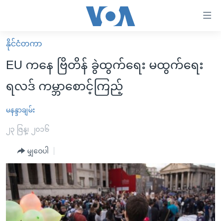
သုံး
ရ
လွယ်ကူ
နိုင်ငံတကာ
မူလစာမျက်နှာ
စေ
EU ကနေ ဗြိတိန် ခွဲထွက်ရေး မထွက်ရေး
မြန်မာ
သည့်
ရလဒ် ကမ္ဘာစောင့်ကြည့်
ကမ္ဘာ့သတင်းများ
Link
ဗွီဒီယို
နိုင်ငံတကာ
မနန္ဒာချမ်း
များ
သတင်းလွတ်လပ်ခွင့်
အမေရိကန်
၂၃ ဇြန္၊ ၂၀၁၆
ပင်မ
ရပ်ဝန်းတခု လမ်းတခု အလွန်
တရုတ်
အကြောင်းအရာ
မျှဝေပါ
သို့
အင်္ဂလိပ်စာလေ့လာမယ်
အစ္စရေး-ပါလက်စတိုင်း
ကျော်
အပတ်စဉ်ကဏ္ဍများ
အမေရိကန်သုံးအီဒီယံ
ကြည့်
ရေဒီယိုနှင့်ရုပ်သံ အချက်အလက်များ
မကြေးမုံရဲ့ အင်္ဂလိပ်စာ
ရေဒီယို
ရန်
ပင်မ
ရေဒီယို/တီဗွီအစီအစဉ်
ရုပ်ရှင်ထဲက အင်္ဂလိပ်စာ
တီဗွီ