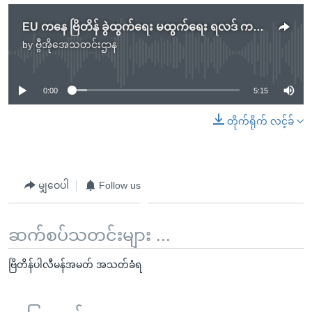
EU ကနေ ဗြိတိန် ခွဲထွက်ရေး မထွက်ရေး ရလဒ် ကမ္ဘာစောင့်ကြည့်
by
ဗွီအိုအေသတင်းဌာန
No media source currently available
0:00
5:15
တိုက်ရိုက် လင့်ခ်
မျှဝေပါ
Follow us
ဆက်စပ်သတင်းများ ...
ဗြိတိန်ပါလီမန်အမတ် အသတ်ခံရ