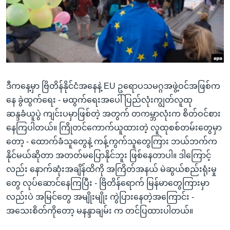
အ
သုတပဒေသာ အင်္ဂလိပ်စာ
ညွန်း
Learning English
စာမျက်နှာ
သို့
ဗွီအိုအေ လူမှုကွန်ယက်များ
ကျော်
ကြည့်
ဒီကနေ့မှာ ဗြိတိန်နိုင်ငံအနေနဲ့ EU ဥရောပသမဂ္ဂအဖွဲ့ဝင်အဖြစ်က
ရန်
ဘာသာစကားများ
နေ ခွဲထွက်ရေး - မထွက်ရေးအပေါ် ပြည်လုံးကျွတ်လူထု
ရှာဖွေ
ဆန္ဒခံယူပွဲ ကျင်းပမှာဖြစ်တဲ့ အတွက် တကမ္ဘာလုံးက စိတ်ဝင်စား
ရန်
နေကြပါတယ်။ ကြိုတင်ကောက်ယူထားတဲ့ လူထုစစ်တမ်းတွေမှာ
နေရာ
တော့ - ထောက်ခံသူတွေနဲ့ ကန့်ကွက်သူတွေကြား ဘယ်ဘက်က
သို့
နိုင်မယ်ဆိုတာ အတတ်မပြောနိုင်ဘူး ဖြစ်နေတာပါ။ ဒါကြောင့်
ကျော်
လည်း နောက်ဆုံးအချိန်ထိကို အကြိတ်အနယ် မဲဆွယ်စည်းရုံးမှု
ရန်
တွေ လုပ်ဆောင်နေကြပြီး - ဗြိတိန်ရောက် မြန်မာတွေကြားမှာ
လည်းပဲ အမြင်တွေ အမျိုးမျိုး ကွဲပြားနေတဲ့အကြောင်း -
အသေးစိတ်ကိုတော့ မနန္ဒာချမ်း က တင်ပြထားပါတယ်။