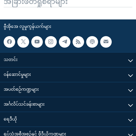
အခြားဖတ်ရှုစရာများ
ဗွီအိုအေ လူမှုကွန်ယက်များ
သတင်း
၀န်ဆောင်မှုများ
အပတ်စဉ်ကဏ္ဍများ
အင်္ဂလိပ်သင်ခန်းစာများ
ရေဒီယို
ရုပ်သံအစီအစဉ်နှင့် ဗွီဒီယိုကဏ္ဍများ