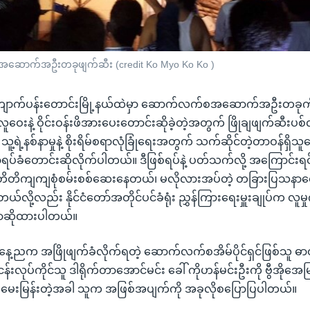
စအဆောက်အဦးတခုဖျက်ဆီး (credit Ko Myo Ko Ko )
 ကျောက်ပန်းတောင်းမြို့နယ်ထဲမှာ ဆောက်လက်စအဆောက်အဦးတခု
ူဝေးနဲ့ ဝိုင်းဝန်းဖိအားပေးတောင်းဆိုခဲ့တဲ့အတွက် ဖြိုချဖျက်ဆီးပစ်လိ
သူ့ရဲ့နစ်နာမှုနဲ့ စိုးရိမ်စရာလုံခြုံရေးအတွက် သက်ဆိုင်တဲ့တာဝန်ရှိ
တ္တာရပ်ခံတောင်းဆိုလိုက်ပါတယ်။ ဒီဖြစ်ရပ်နဲ့ ပတ်သက်လို့ အကြောင်းရ
တိတိကျကျစုံစမ်းစစ်ဆေးနေတယ်၊ မလိုလားအပ်တဲ့ တခြားပြသနာတွေ မ
်လို့လည်း နိုင်ငံတော်အတိုင်ပင်ခံရုံး ညွှန်ကြားရေးမှူးချုပ်က လူမှ
ာဆိုထားပါတယ်။
ေ့ညက အဖြိုဖျက်ခံလိုက်ရတဲ့ ဆောက်လက်စအိမ်ပိုင်ရှင်ဖြစ်သူ ဓာတ်ပု
န်းလုပ်ကိုင်သူ ဒါရိုက်တာအောင်မင်း ခေါ် ကိုဟန်မင်းဦးကို ဗွီအိုအေမ
မေးမြန်းတဲ့အခါ သူက အဖြစ်အပျက်ကို အခုလိုစပြောပြပါတယ်။