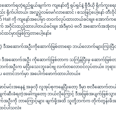
က်ရတဲ့ရည်ရွယ်ချက်က ကျနော်တို့ ရုပ်ရှင်နဲ့ ဗွီဒီယို ရိုက်ကူးရ
 ရိုက်ပါတယ်၊ အလှူပွဲလမ်းမင်္ဂလာဆောင် ၊ စသဖြင့်ပေါ့နော် တီးဝိုင်း
ွက် Hall ကို ကျနော်အပေါ်မှာ တဝက်လုပ်ထားတယ်ခင်ဗျ။ အောက်ကန
ွက် အဝိုင်းထည့်ထားပါတယ်ခင်ဗျ။ အဲဒီမှာပဲ ဗလီ အဆောက်အအုံတခု 
ာင်ထင်မှားဖြစ်ကြတာပေါ့နော်။
်ကဲ့ ဒီအဆောက်အဦးကိုဆောက်ဖြစ်တာရော ဘယ်လောက်များကြာပြီလဲရ
။ ။ ဒီအဆောက်အဦး ကိုဆောက်ဖြစ်တာက သင်္ကြန်ပြီးမှ ဆောက်ဖြစ်တာ
အဆောက်အဦးက မပြီးသေးဘူးခင်ဗျ လက်တလောဝင်လုပ်တယ်။ ဘုရားခန်
ပေ တောင်ဘက်မှာ အပေါက်ဖောက်ထားပါတယ်။
 အောင်မင်းအနေနဲ့ အခုလို လူအုပ်စုကနေပြီးတော့ ဒီမှာ ဗလီဆောက်တယ
လိုဖျက်ဆီးခံရတဲ့အခါကျတော့ ဘယ်လိုကြောင့် ဒီအဖြစ်အပျက်ဖြစ်သွာ
ဦးကို ဘာကြောင့်များ ဖျက်ဖို့အထိ သူတို့ဘက်က တိုက်တွန်းဖိအ
 ထင်ပါသလဲ။