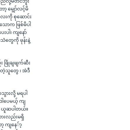
ည်လို့မတင်ဘူး
့ မျှော်လင့်မိ
လေးကို စုဆောင်း
ေးသောက ဖြစ်မိပါ
ေးပါ၊ ကျနော်
ံတွေကို ဖုန်းနဲ့
ဖြိုချဖျက်ဆီး
ဲ့သူတွေ ၊ အဲဒီ
ဝသွားလို့ မရပါ
 ဒါပေမယ့် ကျ
ု့ ယူဆပါတယ်။
ားလည်းမရှိ
့ ကျနေ်ာ့