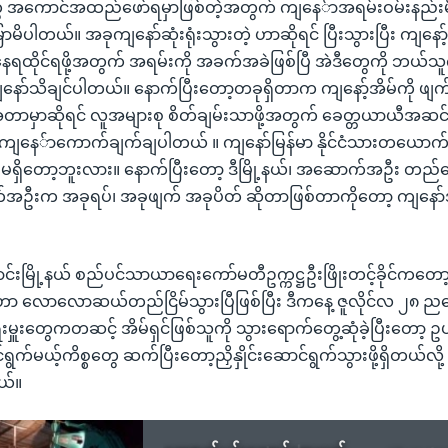
ွေ အကောင်အထည်ဖော်ရမှာဖြစ်တဲ့အတွက် ကျနေ်ာအရမ်းဝမ်းနည်း
မိပါတယ်။ အခုကျနော်ဆုံးရုံးသွားတဲ့ ဟာဆိုရင် ပြီးသွားပြီး ကျနော
နေရထိုင်ရဖို့အတွက် အရမ်းကို အခက်အခဲဖြစ်ပြီ အဲဒီတွေကို ဘယ
နော်သိချင်ပါတယ်။ နောက်ပြီးတော့တခုရှိတာက ကျနော့်အိမ်ကို ဖျ
အတာမှာဆိုရင် လူအများစု စိတ်ချမ်းသာဖို့အတွက် ခေတ္တယာယီအဆင်
 ကျနေ်ာကောက်ချက်ချပါတယ် ။ ကျနော်မြန်မာ နိုင်ငံသားတယောက်အနေ
မရှိတော့ဘူးလား။ နောက်ပြီးတော့ ဒီမြို့နယ်၊ အဆောက်အဦး တည်ဆ
်အဦးက အခုရပ်၊ အခုဖျက် အခုပိတ် ဆိုတာဖြစ်တာကိုတော့ ကျနော်
းမြို့နယ် စည်ပင်သာယာရေးကော်မတီဥက္ကဋ္ဌဦးဖြိုးတင့်ခိုင်ကတော့ 
ောလောဆယ်တည်ငြိမ်သွားပြီဖြစ်ပြီး ဒီကနေ့ ဇူလိုင်လ ၂၈ ညနေပ
းမှူးတွေကတဆင့် အိမ်ရှင်ဖြစ်သူကို သွားရောက်တွေ့ဆုံခဲ့ပြီးတော့ ဥပဒ
မယ့်ကိစ္စတွေ ဆက်ပြီးတော့ညှိနှိုင်းဆောင်ရွက်သွားဖို့ရှိတယ်လို့ 
တယ်။