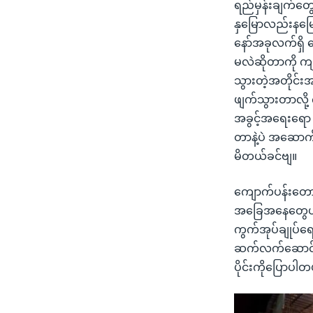
ရည်မှန်းချက်တ
နှမြောလည်းနမြော
နော်အခုလက်ရှိ 
မလဲဆိုတာကို ကျ
သွားတဲ့အတိုင်း
ဖျက်သွားတာလို့
အခွင့်အရေးရော 
တာနဲ့ပဲ အဆောက
မိတယ်ခင်ဗျ။
ကျောက်ပန်းတောင်
အခြေအနေတွေဟာ လ
ကွက်အုပ်ချုပ်ရေ
ဆက်လက်ဆောင်ရွက်
ပိုင်းကိုပြောပါ