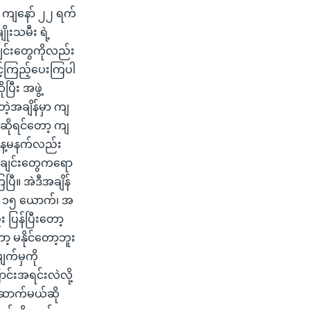
။ ကျနော် ၂၂ ရက်
ုးသမီး ရဲ့
ချင်းတွေကိုလည်း
င့်ကြည့်ပေးကြပါ
ြီး အဖွဲ့
့အချိန်မှာ ကျ
ိုရင်တော့ ကျ
နေ့မနက်လည်း
ားချင်းတွေကရော
ြီ။ အဲဒီအချိန်
ာ့ ၁၅ ယောက်၊ အ
ပြန်ပြီးတော့
့ မနိုင်တော့ဘူး
ျက်မှကို
်းအရင်းလဲလို့
ောက်မယ်ဆို