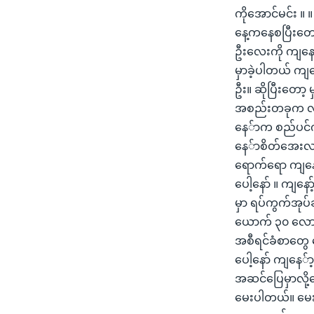
ကိုအောင်မင်း ။
နေ့ကနေစပြီးတော
ဦးလေးကို ကျနော့
မှာခဲ့ပါတယ် ကျ
ဦး။ ဆိုပြီးတော့ 
အစည်းတခုက လာက
နေ်ာက စည်ပင်က
နေ်ာစိတ်အေးလက
ရောက်ရော ကျနော
ပေါ့နော် ။ ကျန
မှာ ရပ်ကွက်အုပ
ယောက် ၃၀ လောက်
အစီရင်ခံစာတွေ ရ
ပေါ့နော် ကျနေ်
အဆင်ပြေမှာလို
မေးပါတယ်။ မေး