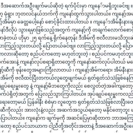
 ။ ဒီအဆောက်အဦးဖျက်မယ်ဆိုတဲ့ ရက်ပိုင်းမှာ ကျနေ်ာမရှိဘူးခင်ဗျ 
့ မုံရွာ၊ ဘုတလင်နယ်ဘက်ကို ကျနော်ထွက်သွားပါတယ်။ ကျနော့်အမျိ
်အိမ်မှာ ခေတ္တပေါ့နော် စောင့်ခိုင်းထားပါတယ် ။ ကျနေ်ာအိမ်နီးနား
နော်ဒီလိုပဲ သွားရမှာဖြစ်သည့်အတွက် ကျနော့်ကို တချက်လောက်စော
မှာခဲ့တယ် ဟိုမှာ ၂၅ ရက်နေ့ ရိုက်နေတုန်း ဒီအိမ်ကို ဗလီလားမသိဘူးဆိုပ
ြည့်သွားတယ်လို့ ပြောတယ်ခင်ဗျ။ လာကြည့်သွားတယ်လို့ ပြောတဲ
လားဆိုတော့ စည်ပင်ကတော့ မဟုတ်ဘူးတဲ့ ၊ စည်ပင်ကမဟုတ်ဘူးဆ
်အေးနဲ့ ကျနော်လုပ်စရာရှိတာတွေကို ကျနော်ဆက်လုပ်ပါတယ် မ
့်ဆီကို ဖုန်းတွေအများကြီးလာတယ် ၊ ကျနော့်အိမ်ကရော၊ အိမ်နီးန
ော့်အိမ်ကို ဗလီထင်ပြီးတကယ်လူတွေဖျက်မယ် ရုတ်ရုတ်သဲသဲဖြစ်နေကြပ
်ချုပ်ရေးမှူးတွေ နဲ့ ကျနော့်မိဘတွေကိုလည်း စေလွှတ်တဲ့အခါကျတေ
ပဲရှိတဲ့အတွက် ပြေလည်သွားကြပါတယ်။ အုပ်ချုပ်ရေးမှူးကလည်း 
ေးတော့မယ် ပြန်ခါနီး စဲစဲမှာ လူတွေက ရုတ်ရုတ်သဲသဲဖြစ်လာပြီးတော
ာ့ဆီကိုလည်း အားလုံးနဲ့လည်း အဆက်အသွယ်ရတော့ မနိုင်တော့ဘူး ဖ
့ပြောပါတယ်။ ကျနော်က ဖျက်မှကို အဆင်ပြေမှာဆိုတာက ဘာအကြောင
တော့ စည်ပင်သာယာက ငါ့ညီတို့အတိုင်းအတာနဲ့ ဒီအဆောက်အဦးဆ