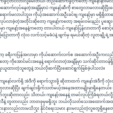
ခွင့်တင်လားလို့မေးတယ်၊ တည်ဆောက်ခွင့်ကတော့ ကျနော်နားမလ
ဆောက်လုပ်နေတဲ့အချိန်မှာပဲ ကျနော့်ဆီကို စာတွေလာမလားဆိုပြီးတော
 ရောက်မလာပါဘူး။ ကိုယ့်အဆောက်အဦးခင်ဗျ ကျနော့်မှာ မရှိရှိတာ
်လုပ်လာခဲ့တဲ့အတိုင်းဆိုတော့ ကျနော့်ကတော့ အရမ်းဝမ်းနည်း ပူဆွ
်မှာ ကျနော့်အနေနဲ့ကတော့ တားပါတယ် ကျနော်ပြန်လာတာကို စောင့်ပ
့ပြောတာကို လုံး၀ လက်သင့်မခံပဲနဲ့ ဖျက်မှ ရမယ်ဆိုတဲ့ လူတချို့ရဲ့အသ
ီတော့ ခရီးကပြန်အလာမှာ ကိုယ်ဆောက်လက်စ အဆောက်အဦးကလည်း 
ော့ ကိုအောင်မင်းအနေနဲ့ ရောက်လာတဲ့အချိန်မှာ သက်ဆိုင်တာဝန်ရှိတ
ံရေးယူထားတဲ့သူတွေနဲ့ ဘယ်လိုဆက်ပြီးဆောင်ရွက်ဖြစ်ခဲ့ပါသလဲ။
။ကျနော်လက်ရှိ အဲဒီကို ရောက်သွားဖို့ ဆိုတာထက် ကျနော်အဲဒီကို လုံး
ု ကုလားဆိုပြီး ချက်ချင်းရိုက်သတ်မယ့်အနေအထားမျိုးမှာရှိနေတယ်။
်ဘူးဆိုတာလည်း သိတယ်၊ ကျနော့်အနေနဲ့ တမင်လုပ်ကြံခံရတယ်လိ
ာ ဗလီနဲ့ တူတာလည်း ဘာတခုမှမရှိဘူး ဘယ်လိုသတ်သေအထောက်အထ
နားလည်လားမသိဘူး နိုင်ငံရေးသမား နားမလည်တဲ့လူတွေရှိနေတော