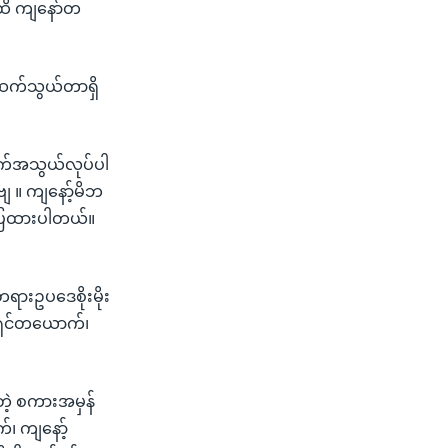
အထိ ကျနော်တ
်ဆက်သွယ်တာရှိ
အဆက်အသွယ်လုပ်ပါ
 ။ ကျနော့်မိဘ
ု့ပြထားပါတယ်။
 တရားဥပဒေစိုးမိုး
မ်ရှင်တယောက်၊
တဲ့ စကားအမှန်
်၊ ကျနော့်