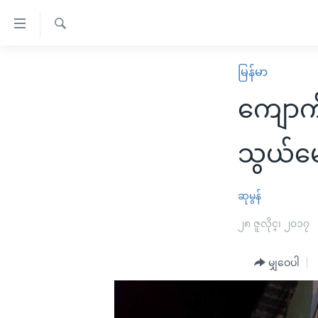
သုံး
ရ
ရှာဖွေ
လွယ်ကူ
မူလစာမျက်နှာ
မြန်မာ
ရ
စေ
မြန်မာ
လာ
ကျောက်
သည့်
ဒ်
ကမ္ဘာ့သတင်းများ
Link
ဗွီဒီယို
နိုင်ငံတကာ
သွယ်မေ
များ
သတင်းလွတ်လပ်ခွင့်
အမေရိကန်
ပင်မ
ရပ်ဝန်းတခု လမ်းတခု အလွန်
တရုတ်
ဆုမွန်
အကြောင်းအရာ
အင်္ဂလိပ်စာလေ့လာမယ်
အစ္စရေး-ပါလက်စတိုင်း
၂၈ ဇူလိုင္၊ ၂၀၁၇
သို့
အပတ်စဉ်ကဏ္ဍများ
အမေရိကန်သုံးအီဒီယံ
ကျော်
မျှဝေပါ
ကြည့်
ရေဒီယိုနှင့်ရုပ်သံ အချက်အလက်များ
မကြေးမုံရဲ့ အင်္ဂလိပ်စာ
ရေဒီယို
ရန်
ရေဒီယို/တီဗွီအစီအစဉ်
ရုပ်ရှင်ထဲက အင်္ဂလိပ်စာ
တီဗွီ
ပင်မ