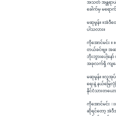
အသတ် အန္တရာယ်စ
ခေါက်မှ မရောက
မဆုမွန်။ ။အဲဒီ
ပါသလား။
ကိုအောင်မင်း ။
တယ်ခင်ဗျ။ အဆက်
ဘိုးဘွားပေါ့နေ
အခုလက်ရှိ ကျနေ
မဆုမွန်။ ။လူအုပ်စ
ရေးနဲ့ နယ်မြေလု
နိုင်ငံသားတယော
ကိုအောင်မင်း း
ဆိုရင်တော့ အဲဒီ