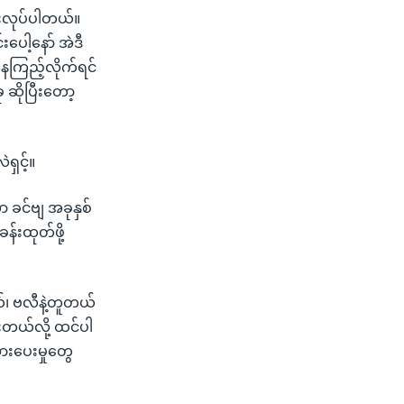
ေးလုပ်ပါတယ်။
ပေါ့နော် အဲဒီ
ေကြည့်လိုက်ရင်
ဆိုပြီးတော့
ှင့်။
 ခင်ဗျ အခုနှစ်
းထုတ်ဖို့
်၊ ဗလီနဲ့တူတယ်
းတယ်လို့ ထင်ပါ
ားပေးမှုတွေ