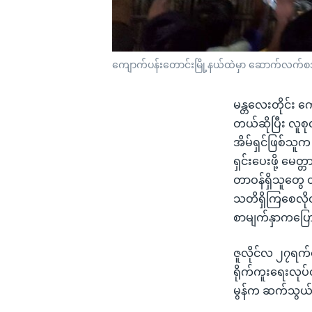
ကျောက်ပန်းတောင်းမြို့နယ်ထဲမှာ ဆောက်လက်
မန္တလေးတိုင်း
တယ်ဆိုပြီး လူစုလ
အိမ်ရှင်ဖြစ်သူက 
ရှင်းပေးဖို့ မေ
တာဝန်ရှိသူတွေ 
သတိရှိကြစေလိုတယ
စာမျက်နှာကပြေ
ဇူလိုင်လ ၂၇ရက်န
ရိုက်ကူးရေးလုပ်င
မွန်က ဆက်သွယ်