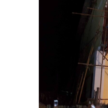
သုတပဒေသာ အင်္ဂလိပ်စာ
အ
ညွန်း
စာမျက်နှာ
သို့
ကျော်
ကြည့်
ရန်
ရှာဖွေ
ရန်
နေရာ
သို့
ကျော်
ရန်