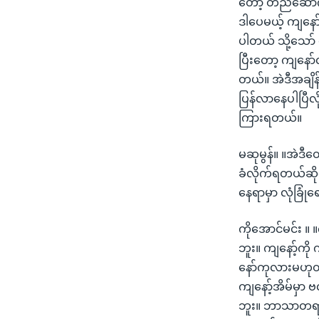
တော့ တည်ဆောက်
ဒါပေမယ့် ကျနော်
ပါတယ် သို့သော်
ပြီးတော့ ကျနော
တယ်။ အဲဒီအချိန
ပြန်လာနေပါပြီလို
ကြားရတယ်။
မဆုမွန်။ ။အဲဒ
ခံလိုက်ရတယ်ဆိုတ
နေရာမှာ လုံခြု
ကိုအောင်မင်း ။ 
ဘူး။ ကျနော့်ကိ
နော်ကုလားမဟုတ
ကျနော့်အိမ်မှ
ဘူး။ ဘာသာတရား