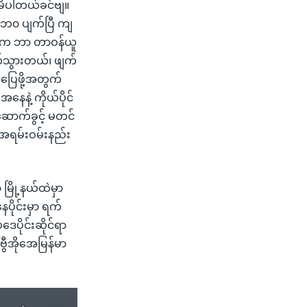
မိပါတယ်ခင်ဗျ။
့်ဘ၀ ပျက်ပြီ ကျ
်သူက ဘာ တာဝန်ယူ
က်သွားတယ်၊ ဖျက်
ပြေဖို့အတွက်
နဲ့ ကိုယ်ပိုင်
ောက်ခွင့် မတင်
အရမ်းဝမ်းနည်း
မြို့နယ်ထဲမှာ
ိုင်းမှာ ရက်
ေပိုင်းဆိုင်ရာ
ဗွီအိုအေမြန်မာ