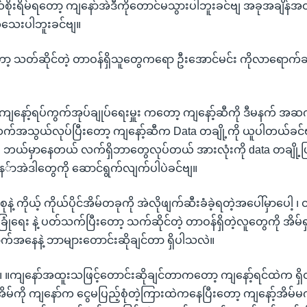
ိုးရိမ်ရတော့ ကျနော်အဲဒီကိုတောင်မသွားပါဘူးခင်ဗျ အခုအချိန်
်သေးပါဘူးခင်ဗျ။
တော့ သတ်ဆိုင်တဲ့ တာဝန်ရှိသူတွေကရော ဦးအောင်မင်း ကိုလာရောက
 ။ကျနော့်ရပ်ကွက်အုပ်ချုပ်ရေးမှူး ကတော့ ကျနော့်ဆီကို ဒီမနက် 
အသွယ်လုပ်ပြီးတော့ ကျနော့်ဆီက Data တချို့ကို ယူပါတယ်ခင်ဗျ
ာ် ၊ ဘယ်မှာနေတယ် လက်ရှိဘာတွေလုပ်တယ် အားလုံးကို data တချိ
်ာအဲဒါတွေကို ဆောင်ရွက်လျက်ပါပဲခင်ဗျ။
ုနဲ့ ကိုယ့် ကိုယ်ပိုင်အိမ်တခုကို အဲလိုဖျက်ဆီးခံခဲ့ရတဲ့အပေါ်မှာပေါ့ ၊
ံခြုံရေး နဲ့ ပတ်သက်ပြီးတော့ သက်ဆိုင်တဲ့ တာဝန်ရှိတဲ့လူတွေကို အိ
က်အနေနဲ့ ဘာများတောင်းဆိုချင်တာ ရှိပါသလဲ။
။ ။ကျနော်အထူးသဖြင့်တောင်းဆိုချင်တာကတော့ ကျနော့်ရင်ထဲက ရှိ
အိမ်ကို ကျနော်က ငွေမပြည့်စုံတဲ့ကြားထဲကနေပြီးတော့ ကျနော့်အိမ်မက