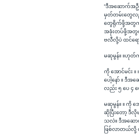
“ဒီအဆောက်အဦးဆော
မှတ်တမ်းတွေလည်း
တွေရိုက်ဖို့အတ
အခုံးတပ်ဖို့အတ
ဗလီလို့ပဲ ထင်ရေ
မဆုမွန်။ ။ဟုတ
ကို အောင်မင်း 
ပေါ့နော် ။ ဒီ
လည်း ၅ ပေ ၄ 
မဆုမွန်။ ။ ကို
ဆိုပြီးတော့ ဒီ
သလဲ။ ဒီအဆောက်အ
ဖြစ်လာတယ်လို့