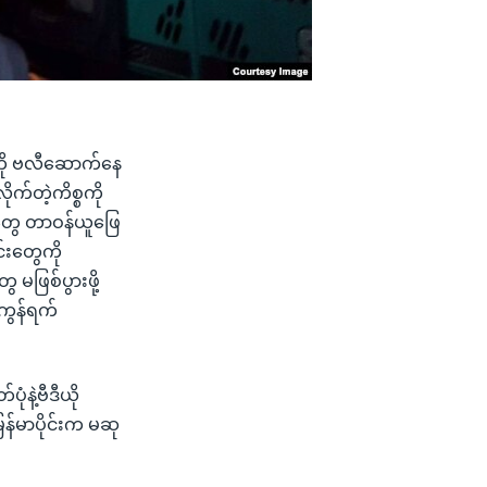
ကို ဗလီဆောက်နေ
ုက်တဲ့ကိစ္စကို
သူတွေ တာဝန်ယူဖြေ
င်းတွေကို
ဖြစ်ပွားဖို့
ုကွန်ရက်
ံနဲ့ဗီဒီယို
ြန်မာပိုင်းက မဆု