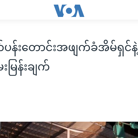
ပန်းတောင်းအဖျက်ခံအိမ်ရှင်န
းမြန်းချက်