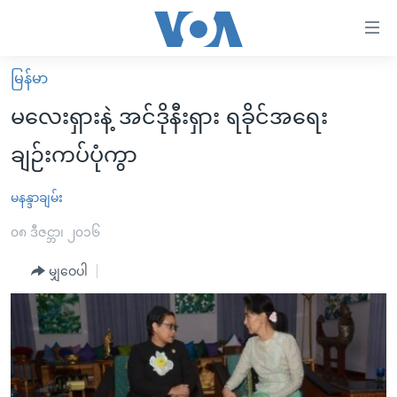
သုံး
ရ
လွယ်ကူ
မြန်မာ
မူလစာမျက်နှာ
စေ
မလေးရှားနဲ့ အင်ဒိုနီးရှား ရခိုင်အရေး
မြန်မာ
သည့်
ချဉ်းကပ်ပုံကွာ
ကမ္ဘာ့သတင်းများ
Link
ဗွီဒီယို
နိုင်ငံတကာ
မနန္ဒာချမ်း
များ
သတင်းလွတ်လပ်ခွင့်
အမေရိကန်
၀၈ ဒီဇင္ဘာ၊ ၂၀၁၆
ပင်မ
ရပ်ဝန်းတခု လမ်းတခု အလွန်
တရုတ်
အကြောင်းအရာ
မျှဝေပါ
သို့
အင်္ဂလိပ်စာလေ့လာမယ်
အစ္စရေး-ပါလက်စတိုင်း
ကျော်
အပတ်စဉ်ကဏ္ဍများ
အမေရိကန်သုံးအီဒီယံ
ကြည့်
ရေဒီယိုနှင့်ရုပ်သံ အချက်အလက်များ
မကြေးမုံရဲ့ အင်္ဂလိပ်စာ
ရေဒီယို
ရန်
ပင်မ
ရေဒီယို/တီဗွီအစီအစဉ်
ရုပ်ရှင်ထဲက အင်္ဂလိပ်စာ
တီဗွီ