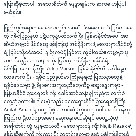
ပြောဆိုခဲ့တာပါ။ အသေးစိတ်ကို မနန္ဒာချမ်းက ဆက်ပြောပြပါ
မယ်ရှင်။
ပြည်တွင်းရေးကနေ ဒေသတွင်း အာဆီယံအရေးအထိ ဖြစ်လာနေ
တဲ့ ရခိုင်ပြည်နယ် ပဋိပက္ခနဲ့ပတ်သက်ပြီး မြန်မာနိုင်ငံအပေါ် အာ
ဆီယံအဖွဲ့ဝင် နိုင်ငံတွေဖြစ်ကြတဲ့ အင်ဒိုနီးရှားနဲ့ မလေးရှားနိုင်ငံတို့
ရဲ့ မြန်မာနိုင်ငံအပေါ် ချဉ်းကပ်ပုံခြင်းက ကွဲပါတယ်။ ကမ္ဘာမှာ မူ
ဆလင်လူဦးရေ အများဆုံး ဖြစ်တဲ့ အင်ဒိုနီးရှားနိုင်ငံရဲ့
နိုင်ငံခြားရေးဝန်ကြီး Retno Marsudi မြန်မာနိုင်ငံကို အင်္ဂါနေ့က
လာရောက်ပြီး - ရခိုင်ပြည်နယ်မှာ ကြုံနေရတဲ့ ပြဿနာတွေနဲ့
ရခိုင်ဒေသမှာ ဖွံ့ဖြိုးရေးအကူအညီတွေကိစ္စ ဆွေးနွေးရာမှာ -
မြန်မာနိုင်ငံခြားရေးဝန်ကြီး ဒေါ်အောင်ဆန်းစုကြည်က လက်ခံ
တွေ့ဆုံခဲ့တာပါ။ ဒါပေမဲ့လည်း မလေးရှားနိုင်ငံခြားရေးဝန်ကြီး
Anifah Aman ရဲ့ တွေ့ဆုံဖို့ တောင်းခံမှုကိုတော့ ဒေါ်အောင်ဆန်းစု
ကြည်က ရိုဟင်ဂျာအရေး ဆွေးနွေးမယ်ဆိုရင် မတွေ့လိုတဲ့
အကြောင်း တုံ့ပြန်ခဲ့တယ်လို့ - မလေးရှားဝန်ကြီး Najib Razak ရဲ့
ပြောဆိုချက်ကို ကိုးကားပြီး သတင်းတွေမှာ ဖော်ပြခဲ့ကြပါတယ်။