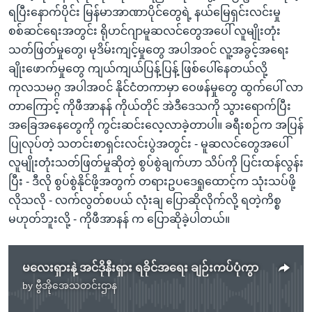
ရပြီးနောက်ပိုင်း မြန်မာအာဏာပိုင်တွေရဲ့ နယ်မြေရှင်းလင်းမှု
စစ်ဆင်ရေးအတွင်း ရိုဟင်ဂျာမူဆလင်တွေအပေါ် လူမျိုးတုံး
သတ်ဖြတ်မှုတွေ၊ မုဒိမ်းကျင့်မှုတွေ အပါအဝင် လူ့အခွင့်အရေး
ချိုးဖောက်မှုတွေ ကျယ်ကျယ်ပြန့်ပြန့် ဖြစ်ပေါ်နေတယ်လို့
ကုလသမဂ္ဂ အပါအဝင် နိုင်ငံတကာမှာ ဝေဖန်မှုတွေ ထွက်ပေါ် လာ
တာကြောင့် ကိုဖီအာနန် ကိုယ်တိုင် အဲဒီဒေသကို သွားရောက်ပြီး
အခြေအနေတွေကို ကွင်းဆင်းလေ့လာခဲ့တာပါ။ ခရီးစဉ်က အပြန်
ပြုလုပ်တဲ့ သတင်းစာရှင်းလင်းပွဲအတွင်း - မူဆလင်တွေအပေါ်
လူမျိုးတုံးသတ်ဖြတ်မှုဆိုတဲ့ စွပ်စွဲချက်ဟာ သိပ်ကို ပြင်းထန်လွန်း
ပြီး - ဒီလို စွပ်စွဲနိုင်ဖို့အတွက် တရားဥပဒေရှုထောင့်က သုံးသပ်ဖို့
လိုသလို - လက်လွတ်စပယ် လုံးချ ပြောဆိုလိုက်လို့ ရတဲ့ကိစ္စ
မဟုတ်ဘူးလို့ - ကိုဖီအာနန် က ပြောဆိုခဲ့ပါတယ်။
မလေးရှားနဲ့ အင်ဒိုနီးရှား ရခိုင်အရေး ချဉ်းကပ်ပုံကွာ
by
ဗွီအိုအေသတင်းဌာန
No media source currently available