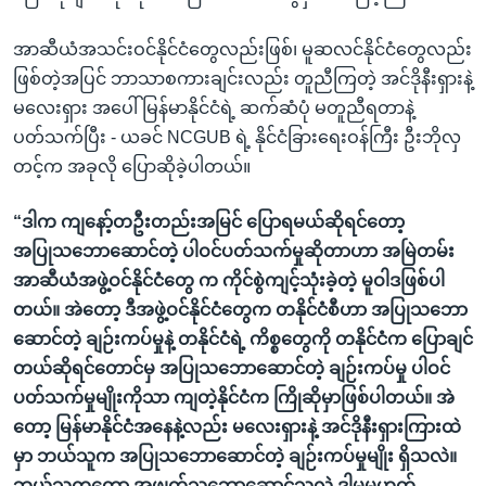
အာဆီယံအသင်းဝင်နိုင်ငံတွေလည်းဖြစ်၊ မူဆလင်နိုင်ငံတွေလည်း
ဖြစ်တဲ့အပြင် ဘာသာစကားချင်းလည်း တူညီကြတဲ့ အင်ဒိုနီးရှားနဲ့
မလေးရှား အပေါ် မြန်မာနိုင်ငံရဲ့ ဆက်ဆံပုံ မတူညီရတာနဲ့
ပတ်သက်ပြီး - ယခင် NCGUB ရဲ့ နိုင်ငံခြားရေးဝန်ကြီး ဦးဘိုလှ
တင့်က အခုလို ပြောဆိုခဲ့ပါတယ်။
“ဒါက ကျနော့်တဦးတည်းအမြင် ပြောရမယ်ဆိုရင်တော့
အပြုသဘောဆောင်တဲ့ ပါဝင်ပတ်သက်မှုဆိုတာဟာ အမြဲတမ်း
အာဆီယံအဖွဲ့ဝင်နိုင်ငံတွေ က ကိုင်စွဲကျင့်သုံးခဲ့တဲ့ မူဝါဒဖြစ်ပါ
တယ်။ အဲတော့ ဒီအဖွဲ့ဝင်နိုင်ငံတွေက တနိုင်ငံစီဟာ အပြုသဘော
ဆောင်တဲ့ ချဉ်းကပ်မှုနဲ့ တနိုင်ငံရဲ့ ကိစ္စတွေကို တနိုင်ငံက ပြောချင်
တယ်ဆိုရင်တောင်မှ အပြုသဘောဆောင်တဲ့ ချဉ်းကပ်မှု ပါဝင်
ပတ်သက်မှုမျိုးကိုသာ ကျတဲ့နိုင်ငံက ကြိုဆိုမှာဖြစ်ပါတယ်။ အဲ
တော့ မြန်မာနိုင်ငံအနေနဲ့လည်း မလေးရှားနဲ့ အင်ဒိုနီးရှားကြားထဲ
မှာ ဘယ်သူက အပြုသဘောဆောင်တဲ့ ချဉ်းကပ်မှုမျိုး ရှိသလဲ။
ဘယ်သူကတော့ အဖျက်သဘောဆောင်သလဲ ဒါမှမဟုတ်