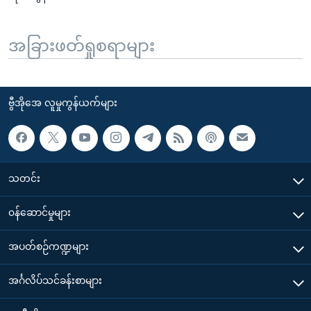
အခြားဖတ်ရှုစရာများ
ဗွီအိုအေ လူမှုကွန်ယက်များ
သတင်း
၀န်ဆောင်မှုများ
အပတ်စဉ်ကဏ္ဍများ
အင်္ဂလိပ်သင်ခန်းစာများ