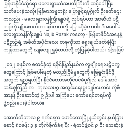
မြန်မာနိုင်ငံဆိုင်ရာ မလေးရှားသံအမတ်ကြီးကို ဆင့်ခေါ်ပြီး
သတိပေးခဲ့သလို၊ မြန်မာသမ္မတရုံး ပြောခွင့်ရပုဂ္ဂိုလ် ဦးဇော်ဌေး
ကလည်း - မလေးရှားဝန်ကြီးချုပ်ရဲ့ လုပ်ရပ်ဟာ အာဆီယံ ပဋိ
ဉာဉ်ကို ချိုးဖောက်တာဖြစ်တယ်လို့ ပြောဆိုခဲ့တာပါ။ ဒီအပေါ် မ
လေးရှားဝန်ကြီးချုပ် Najib Razak ကတော့ - မြန်မာနိုင်ငံအနေနဲ့
ပဋိဉာဉ်ရဲ့ အစိတ်အပိုင်းလေး တခုကိုသာ ရွေးချယ်ဖတ်ခဲ့ပြီး
ကျန်တာတွေကို လျစ်လျူရှုခဲ့တယ်လို့ တုံ့ပြန်ခဲ့ပါတယ်။ ဒါ့အပြင်
၂၀၁၂ ခုနှစ်က စတင်ခဲ့တဲ့ ရခိုင်ပြည်နယ်က လူမျိုးရေးပဋိပက္ခ
တွေကြောင့် ဖြစ်ပေါ်နေတဲ့ မတည်ငြိမ်မှုတွေကို ဖြေရှင်းနိုင်ဖို့
အတွက် ရည်ရွယ်ပြီး နိုင်ငံတော်အတိုင်ပင်ခံပုဂ္ဂိုလ် ဒေါ်အောင်
ဆန်းစုကြည် က - ကုလသမဂ္ဂ အတွင်းရေးမှူးချုပ်ဟောင်း ကိုဖီ
အာနန် ဦးဆောင်တဲ့ ၉ ဦးပါ အကြံပေး ကော်မရှင်တရပ်ကို
ဖွဲ့စည်းပေးခဲ့ပါတယ်။
အောက်တိုဘာလ ၉ ရက်နေ့က မောင်တောမြို့နယ်တွင်း နယ်ခြား
စောင့် ရဲစခန်း ၃ ခု တိုက်ခိုက်ခံရပြီး - ရဲတပ်ဖွဲ့ဝင် ၉ ဦး သေဆုံးခဲ့