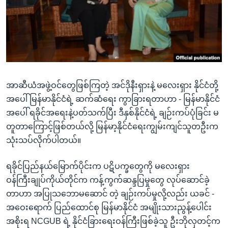
အ
သုတပဒေသာ အင်္ဂလိပ်စာ
ညွန်း
Learning English
စာမျက်နှာ
သို့
ဗွီအိုအေ လူမှုကွန်ယက်များ
ကျော်
ကြည့်
အာဆီယံအဖွဲ့ဝင်တွေဖြစ်ကြတဲ့ အင်ဒိုနီးရှားနဲ့ မလေးရှား နိုင်ငံတို့
ရန်
ဘာသာစကားများ
အပေါ် မြန်မာနိုင်ငံရဲ့ ဆက်ဆံရေး ကွာခြားရတာဟာ - မြန်မာနိုင်ငံ
ရှာဖွေ
အပေါ် ရခိုင်အရေးနဲ့ပတ်သက်ပြီး ဒီနှစ်နိုင်ငံရဲ့ ချဉ်းကပ်ပုံခြင်း မ
ရန်
တူတာကြောင့်ဖြစ်တယ်လို့ မြန်မာ့နိုင်ငံရေးကျွမ်းကျင်သူတဦးက
နေရာ
သုံးသပ်လိုက်ပါတယ်။
သို့
ကျော်
ရခိုင်ပြည်နယ်မြောက်ပိုင်းက ပဋိပက္ခတွေကို မလေးရှား
ရန်
ဝန်ကြီးချုပ်ကိုယ်တိုင်က ကန့်ကွက်ဆန္ဒပြမှုတွေ လုပ်ဆောင်ခဲ့
တာဟာ အပြုသဘောမဆောင် တဲ့ ချဉ်းကပ်မှုလို့လည်း ယခင် -
အဝေးရောက် ပြည်ထောင်စု မြန်မာနိုင်ငံ အမျိုးသားညွန့်ပေါင်း
အစိုးရ NCGUB ရဲ့ နိုင်ငံခြားရေးဝန်ကြီးဖြစ်ခဲ့သူ ဦးဘိုလှတင့်က