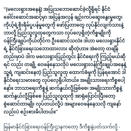
“(မလေးရှားအနေနဲ့) အပြုသဘောဆောင်ခဲ့လို့ရှိရင် နိုင်ငံ
ခေါင်းဆောင်အဆင့်မှာ အပြန်အလှန် ချဉ်းကပ်ဆွေးနွေးမှုတွေ၊
ကိုယ့်ရဲ့စိုးရိမ်ပူပန်မှုတွေကို ဖော်ပြတာတွေ လုပ်နိုင်လျက်သားနဲ့
ဘာလို့ ပြည်သူလူထုတွေကသာ လုပ်လေ့ရှိတဲ့ကိစ္စမျိုးကို
ဝန်ကြီးချုပ်ကိုယ်တိုင်က ဦးဆောင်သလဲ။ ဒါဟာ မလေးရှားနိုင်ငံ
ရဲ့ နိုင်ငံခြားရေးသဘောထားလား ဆိုတဲ့ဟာ။ အဲတော့ တချိန်
တည်းမှာပဲ ဒါက မလေးရှားပြည်တွင်း နိုင်ငံရေးကို ကြည့်မယ်ဆို
ရင် လည်း တချို့ ဝေဖန်နေသလိုပဲ မလေးရှားဝန်ကြီးချုပ်အနေနဲ့
သူ့ရဲ့ ကျဆင်းနေတဲ့ ပြည်သူလူထု ထောက်ခံမှုကို ပြန်ရအောင် ဒါ
နိုင်ငံရေးသမားတွေ လုပ်လေ့ရှိပါတယ်။ အမျိုးသားရေးကိစ္စပေါ့
နော်။ ဘာသာရေးကိစ္စနဲ့ ဆက်နွယ်လို့ဖြစ်စေ၊ အမျိုးသားကိစ္စနဲ့
ဆက်နွယ်လို့ဖြစ်စေ ပြည်သူလူထုကို အာရုံပြောင်းပြီးတော့
စွဲဆောင်တာမျိုး လုပ်တယ်လို့ပဲ အများဝေဖန်နေသလို ကျနော်
လည်းပဲ စဉ်းစားမိပါတယ်။”
မြန်မာနိုင်ငံခြားရေးဝန်ကြီးဌာနကတော့ ဒီကိစ္စနဲ့ပတ်သက်လို့ -