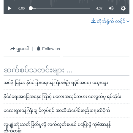
0:00
4:37
တိုက်ရိုက် လင့်ခ်
မျှဝေပါ
Follow us
ဆက်စပ်သတင်းများ ...
အင်ဒို-မြန်မာ နိုင်ငံခြားရေးဝန်ကြီးနှစ်ဦး ရခိုင်အရေး ဆွေးနွေး
နိုင်ငံရေးအခြေအနေကြောင့် မလေးအလုပ်သမား စေလွှတ်မှု ရပ်ဆိုင်း
မလေးရှားဝန်ကြီးချုပ်လုပ်ရပ် အာဆီယံပေါင်းစည်းရေးထိခိုက်
လူမျိုးတုံးသတ်ဖြတ်မှုလို့ လက်လွတ်စပယ် မပြောဖို့ ကိုဖီအာနန်
တိုက်တွန်း