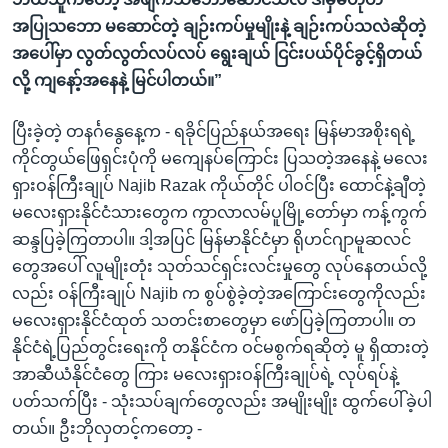
အပြုသဘော မဆောင်တဲ့ ချဉ်းကပ်မှုမျိုးနဲ့ ချဉ်းကပ်သလဲဆိုတဲ့
အပေါ်မှာ လွတ်လွတ်လပ်လပ် ရွေးချယ် ငြင်းပယ်ပိုင်ခွင့်ရှိတယ်
လို့ ကျနော့်အနေနဲ့ မြင်ပါတယ်။”
ပြီးခဲ့တဲ့ တနင်္ဂနွေနေ့က - ရခိုင်ပြည်နယ်အရေး မြန်မာအစိုးရရဲ့
ကိုင်တွယ်ဖြေရှင်းပုံကို မကျေနပ်ကြောင်း ပြသတဲ့အနေနဲ့ မလေး
ရှားဝန်ကြီးချုပ် Najib Razak ကိုယ်တိုင် ပါဝင်ပြီး ထောင်နဲ့ချီတဲ့
မလေးရှားနိုင်ငံသားတွေက ကွာလာလမ်ပူမြို့တော်မှာ ကန့်ကွက်
ဆန္ဒပြခဲ့ကြတာပါ။ ဒါ့အပြင် မြန်မာနိုင်ငံမှာ ရိုဟင်ဂျာမူဆလင်
တွေအပေါ် လူမျိုးတုံး သုတ်သင်ရှင်းလင်းမှုတွေ လုပ်နေတယ်လို့
လည်း ဝန်ကြီးချုပ် Najib က စွပ်စွဲခဲ့တဲ့အကြောင်းတွေကိုလည်း
မလေးရှားနိုင်ငံထုတ် သတင်းစာတွေမှာ ဖော်ပြခဲ့ကြတာပါ။ တ
နိုင်ငံရဲ့ပြည်တွင်းရေးကို တနိုင်ငံက ဝင်မစွက်ရဆိုတဲ့ မူ ရှိထားတဲ့
အာဆီယံနိုင်ငံတွေ ကြား မလေးရှားဝန်ကြီးချုပ်ရဲ့ လုပ်ရပ်နဲ့
ပတ်သက်ပြီး - သုံးသပ်ချက်တွေလည်း အမျိုးမျိုး ထွက်ပေါ်ခဲ့ပါ
တယ်။ ဦးဘိုလှတင့်ကတော့ -